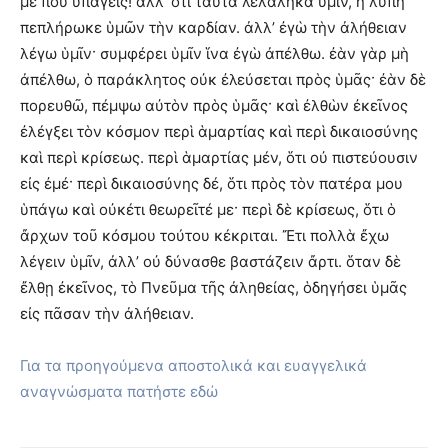
με ποῦ ὑπάγεις! ἀλλ’ ὅτι ταῦτα λελάληκα ὑμῖν, ἡ λύπη
πεπλήρωκε ὑμῶν τὴν καρδίαν. ἀλλ’ ἐγὼ τὴν ἀλήθειαν
λέγω ὑμῖν· συμφέρει ὑμῖν ἵνα ἐγὼ ἀπέλθω. ἐὰν γὰρ μὴ
ἀπέλθω, ὁ παράκλητος οὐκ ἐλεύσεται πρὸς ὑμᾶς· ἐὰν δὲ
πορευθῶ, πέμψω αὐτὸν πρὸς ὑμᾶς· καὶ ἐλθὼν ἐκεῖνος
ἐλέγξει τὸν κόσμον περὶ ἁμαρτίας καὶ περὶ δικαιοσύνης
καὶ περὶ κρίσεως. περὶ ἁμαρτίας μέν, ὅτι οὐ πιστεύουσιν
εἰς ἐμέ· περὶ δικαιοσύνης δέ, ὅτι πρὸς τὸν πατέρα μου
ὑπάγω καὶ οὐκέτι θεωρεῖτέ με· περὶ δὲ κρίσεως, ὅτι ὁ
ἄρχων τοῦ κόσμου τούτου κέκριται. Ἔτι πολλὰ ἔχω
λέγειν ὑμῖν, ἀλλ’ οὐ δύνασθε βαστάζειν ἄρτι. ὅταν δὲ
ἔλθῃ ἐκεῖνος, τὸ Πνεῦμα τῆς ἀληθείας, ὁδηγήσει ὑμᾶς
εἰς πᾶσαν τὴν ἀλήθειαν.
Για τα προηγούμενα αποστολικά και ευαγγελικά
αναγνώσματα πατήστε εδώ