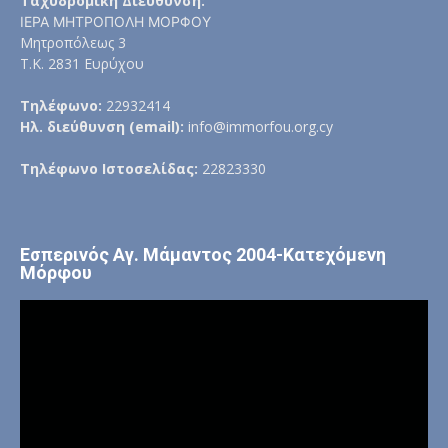
Ταχυδρομική Διεύθυνση:
ΙΕΡΑ ΜΗΤΡΟΠΟΛΗ ΜΟΡΦΟΥ
Μητροπόλεως 3
Τ.Κ. 2831 Ευρύχου
Τηλέφωνο:
22932414
Ηλ. διεύθυνση (email):
info@immorfou.org.cy
Τηλέφωνο Ιστοσελίδας:
22823330
Εσπερινός Αγ. Μάμαντος 2004-Κατεχόμενη
Μόρφου