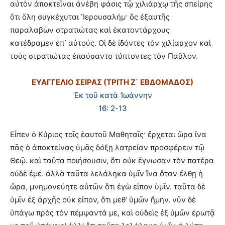
αὐτὸν ἀποκτεῖναι ἀνέβη φάσις τῷ χιλιάρχῳ τῆς σπείρης
ὅτι ὅλη συγκέχυται ῾Ιερουσαλήμ· ὃς ἐξαυτῆς
παραλαβὼν στρατιώτας καὶ ἑκατοντάρχους
κατέδραμεν ἐπ᾿ αὐτούς. Οἱ δὲ ἰδόντες τὸν χιλίαρχον καὶ
τοὺς στρατιώτας ἐπαύσαντο τύπτοντες τὸν Παῦλον.
ΕΥΑΓΓΕΛΙΟ ΣΕΙΡΑΣ (ΤΡΙΤΗ Ζ΄ ΕΒΔΟΜΑΔΟΣ)
Ἐκ τοῦ κατὰ Ἰωάννην
16: 2-13
Εἶπεν ὁ Κύριος τοῖς ἑαυτοῦ Μαθηταῖς· ἔρχεται ὥρα ἵνα
πᾶς ὁ ἀποκτείνας ὑμᾶς δόξῃ λατρείαν προσφέρειν τῷ
Θεῷ. καὶ ταῦτα ποιήσουσιν, ὅτι οὐκ ἔγνωσαν τὸν πατέρα
οὐδὲ ἐμέ. ἀλλὰ ταῦτα λελάληκα ὑμῖν ἵνα ὅταν ἔλθῃ ἡ
ὥρα, μνημονεύητε αὐτῶν ὅτι ἐγὼ εἶπον ὑμῖν. ταῦτα δὲ
ὑμῖν ἐξ ἀρχῆς οὐκ εἶπον, ὅτι μεθ’ ὑμῶν ἤμην. νῦν δὲ
ὑπάγω πρὸς τὸν πέμψαντά με, καὶ οὐδεὶς ἐξ ὑμῶν ἐρωτᾷ