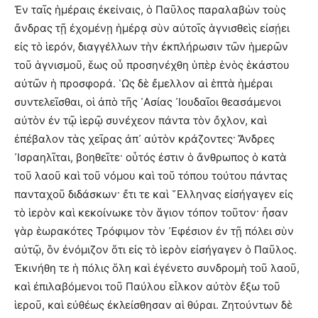
Ἐν ταῖς ἡμέραις ἐκείναις, ὁ Παῦλος παραλαβὼν τοὺς
ἄνδρας τῇ ἐχομένῃ ἡμέρᾳ σὺν αὐτοῖς ἁγνισθεὶς εἰσῄει
εἰς τὸ ἱερόν, διαγγέλλων τὴν ἐκπλήρωσιν τῶν ἡμερῶν
τοῦ ἁγνισμοῦ, ἕως οὗ προσηνέχθη ὑπὲρ ἑνὸς ἑκάστου
αὐτῶν ἡ προσφορά. ῾Ως δὲ ἔμελλον αἱ ἑπτὰ ἡμέραι
συντελεῖσθαι, οἱ ἀπὸ τῆς ᾿Ασίας ᾿Ιουδαῖοι θεασάμενοι
αὐτὸν ἐν τῷ ἱερῷ συνέχεον πάντα τὸν ὄχλον, καὶ
ἐπέβαλον τὰς χεῖρας ἀπ᾿ αὐτὸν κράζοντες· Ἄνδρες
᾿Ισραηλῖται, βοηθεῖτε· οὗτός ἐστιν ὁ ἄνθρωπος ὁ κατὰ
τοῦ λαοῦ καὶ τοῦ νόμου καὶ τοῦ τόπου τούτου πάντας
πανταχοῦ διδάσκων· ἔτι τε καὶ ῞Ελληνας εἰσήγαγεν εἰς
τὸ ἱερὸν καὶ κεκοίνωκε τὸν ἅγιον τόπον τοῦτον· ἦσαν
γὰρ ἑωρακότες Τρόφιμον τὸν ᾿Εφέσιον ἐν τῇ πόλει σὺν
αὐτῷ, ὃν ἐνόμιζον ὅτι εἰς τὸ ἱερὸν εἰσήγαγεν ὁ Παῦλος.
Ἐκινήθη τε ἡ πόλις ὅλη καὶ ἐγένετο συνδρομὴ τοῦ λαοῦ,
καὶ ἐπιλαβόμενοι τοῦ Παύλου εἷλκον αὐτὸν ἔξω τοῦ
ἱεροῦ, καὶ εὐθέως ἐκλείσθησαν αἱ θύραι. Ζητούντων δὲ