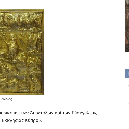
 Ζώδιας
 περικοπὲς τῶν Ἀποστόλων καὶ τῶν Εὐαγγελίων,
ς Ἐκκλησίας Κύπρου.