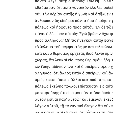
πάντα. λέγει αὐτῇ ὁ Ἰησοῦς· Ἐγώ εἰμι, ὁ λα
ἐθαύμασαν ὅτι μετὰ γυναικὸς ἐλάλει· οὐδεὶς 
οὖν τὴν ὑδρίαν αὐτῆς ἡ γυνὴ καὶ ἀπῆλθεν εἰ
ἄνθρωπον ὃς εἶπέ μοι πάντα ὅσα ἐποίησα· μ
πόλεως καὶ ἤρχοντο πρὸς αὐτόν. Ἐν δὲ τῷ 
φάγε. ὁ δὲ εἶπεν αὐτοῖς· Ἐγὼ βρῶσιν ἔχω φα
πρὸς ἀλλήλους· Μή τις ἤνεγκεν αὐτῷ φαγεῖ
τὸ θέλημα τοῦ πέμψαντός με καὶ τελειώσω α
ἐστι καὶ ὁ θερισμὸς ἔρχεται; ἰδοὺ λέγω ὑ
χώρας, ὅτι λευκαί εἰσι πρὸς θερισμόν. ἤδη
εἰς ζωὴν αἰώνιον, ἵνα καὶ ὁ σπείρων ὁμοῦ χ
ἀληθινὸς, ὅτι ἄλλος ἐστὶν ὁ σπείρων καὶ ἄ
ὑμεῖς κεκοπιάκατε· ἄλλοι κεκοπιάκασι, καὶ
πόλεως ἐκείνης πολλοὶ ἐπίστευσαν εἰς αὐτ
μαρτυρούσης ὅτι εἶπέ μοι πάντα ὅσα ἐποίη
αὐτὸν μεῖναι παρ’ αὐτοῖς· καὶ ἔμεινεν ἐκεῖ
λόγον αὐτοῦ, τῇ τε γυναικὶ ἔλεγον ὅτι οὐκέ
ἀκηκόαμεν, καὶ οἴδαμεν ὅτι οὗτός ἐστιν ἀ