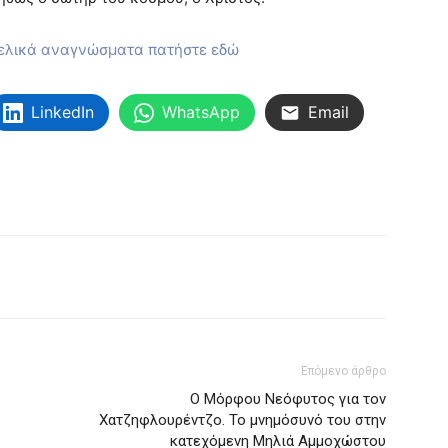
γελικά αναγνώσματα πατήστε εδώ
LinkedIn
WhatsApp
Email
Επόμενο άρθρο
Ο Μόρφου Νεόφυτος για τον
Χατζηφλουρέντζο. Το μνημόσυνό του στην
κατεχόμενη Μηλιά Αμμοχώστου