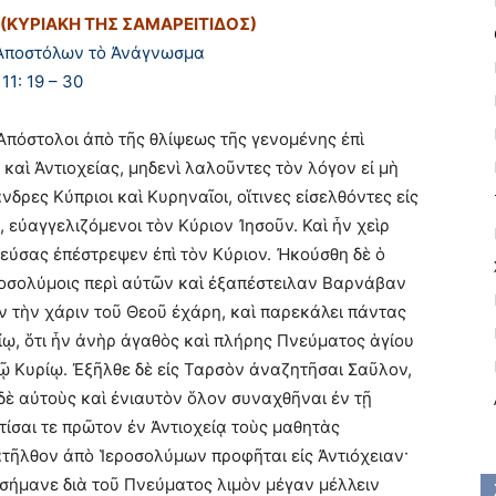
(ΚΥΡΙΑΚΗ ΤΗΣ ΣΑΜΑΡΕΙΤΙΔΟΣ)
Ἀποστόλων τὸ Ἀνάγνωσμα
11: 19 – 30
 Ἀπόστολοι ἀπὸ τῆς θλίψεως τῆς γενομένης ἐπὶ
καὶ Ἀντιοχείας, μηδενὶ λαλοῦντες τὸν λόγον εἰ μὴ
νδρες Κύπριοι καὶ Κυρηναῖοι, οἵτινες εἰσελθόντες εἰς
 εὐαγγελιζόμενοι τὸν Κύριον Ἰησοῦν. Καὶ ἦν χεὶρ
στεύσας ἐπέστρεψεν ἐπὶ τὸν Κύριον. Ἠκούσθη δὲ ὁ
εροσολύμοις περὶ αὐτῶν καὶ ἐξαπέστειλαν Βαρνάβαν
ν τὴν χάριν τοῦ Θεοῦ ἐχάρη, καὶ παρεκάλει πάντας
ίῳ, ὅτι ἦν ἀνὴρ ἀγαθὸς καὶ πλήρης Πνεύματος ἁγίου
τῷ Κυρίῳ. Ἐξῆλθε δὲ εἰς Ταρσὸν ἀναζητῆσαι Σαῦλον,
 δὲ αὐτοὺς καὶ ἐνιαυτὸν ὅλον συναχθῆναι ἐν τῇ
τίσαι τε πρῶτον ἐν Ἀντιοχείᾳ τοὺς μαθητὰς
κατῆλθον ἀπὸ Ἱεροσολύμων προφῆται εἰς Ἀντιόχειαν·
ἐσήμανε διὰ τοῦ Πνεύματος λιμὸν μέγαν μέλλειν