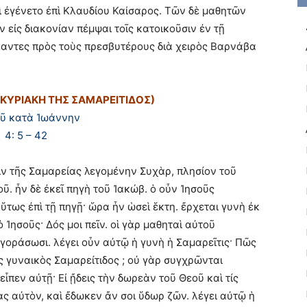
αὶ ἐγένετο ἐπὶ Κλαυδίου Καίσαρος. Τῶν δὲ μαθητῶν
 εἰς διακονίαν πέμψαι τοῖς κατοικοῦσιν ἐν τῇ
ίλαντες πρὸς τοὺς πρεσβυτέρους διὰ χειρὸς Βαρνάβα
(ΚΥΡΙΑΚΗ ΤΗΣ ΣΑΜΑΡΕΙΤΙΔΟΣ)
οῦ κατὰ Ἰωάννην
4: 5 – 42
ιν τῆς Σαμαρείας λεγομένην Συχὰρ, πλησίον τοῦ
. ἦν δὲ ἐκεῖ πηγὴ τοῦ Ἰακώβ. ὁ οὖν Ἰησοῦς
ὕτως ἐπὶ τῇ πηγῇ· ὥρα ἦν ὡσεὶ ἕκτη. ἔρχεται γυνὴ ἐκ
 Ἰησοῦς· Δός μοι πεῖν. οἱ γὰρ μαθηταὶ αὐτοῦ
ἀγοράσωσι. λέγει οὖν αὐτῷ ἡ γυνὴ ἡ Σαμαρεῖτις· Πῶς
ης γυναικὸς Σαμαρείτιδος ; οὐ γὰρ συγχρῶνται
εἶπεν αὐτῇ· Εἰ ᾔδεις τὴν δωρεὰν τοῦ Θεοῦ καὶ τίς
σας αὐτὸν, καὶ ἔδωκεν ἄν σοι ὕδωρ ζῶν. λέγει αὐτῷ ἡ