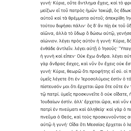
γυνή· Κύριε, οὔτε ἄντλημα ἔχεις, καὶ τὸ φρ
μείζων εἶ τοῦ πατρὸς ἡμῶν Ἰακώβ, ὃς ἔδωκεν
αὐτοῦ καὶ τὰ θρέμματα αὐτοῦ; ἀπεκρίθη Ἰη
τούτου διψήσει πάλιν· ὃς δ’ ἂν πίῃ ἐκ τοῦ 
αἰῶνα, ἀλλὰ τὸ ὕδωρ ὃ δώσω αὐτῷ, γενήσε
αἰώνιον. λέγει πρὸς αὐτὸν ἡ γυνή· Κύριε, δ
ἐνθάδε ἀντλεῖν. λέγει αὐτῇ ὁ Ἰησοῦς· Ὕπα
ἡ γυνὴ καὶ εἶπεν· Οὐκ ἔχω ἄνδρα. λέγει αὐ
γὰρ ἄνδρας ἔσχες, καὶ νῦν ὃν ἔχεις οὐκ ἔσ
γυνή· Κύριε, θεωρῶ ὅτι προφήτης εἶ σύ. ο
ὑμεῖς λέγετε ὅτι ἐν Ἱεροσολύμοις ἐστὶν ὁ τ
πίστευσόν μοι ὅτι ἔρχεται ὥρα ὅτε οὔτε ἐ
τῷ πατρί. ὑμεῖς προσκυνεῖτε ὃ οὐκ οἴδατε,
Ἰουδαίων ἐστίν. ἀλλ’ ἔρχεται ὥρα, καὶ νῦν
πατρὶ ἐν πνεύματι καὶ ἀληθείᾳ· καὶ γὰρ ὁ 
πνεῦμα ὁ Θεός, καὶ τοὺς προσκυνοῦντας αὐ
αὐτῷ ἡ γυνή· Οἶδα ὅτι Μεσσίας ἔρχεται ὁ λ