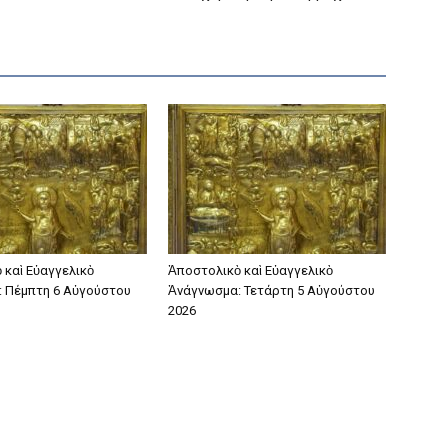
 καὶ Εὐαγγελικὸ
Ἀποστολικὸ καὶ Εὐαγγελικὸ
 Πέμπτη 6 Αὐγούστου
Ἀνάγνωσμα: Τετάρτη 5 Αὐγούστου
2026