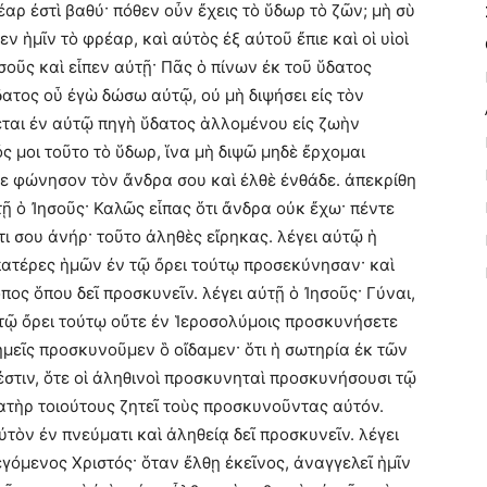
έαρ ἐστὶ βαθύ· πόθεν οὖν ἔχεις τὸ ὕδωρ τὸ ζῶν; μὴ σὺ
 ἡμῖν τὸ φρέαρ, καὶ αὐτὸς ἐξ αὐτοῦ ἔπιε καὶ οἱ υἱοὶ
σοῦς καὶ εἶπεν αὐτῇ· Πᾶς ὁ πίνων ἐκ τοῦ ὕδατος
ὕδατος οὗ ἐγὼ δώσω αὐτῷ, οὐ μὴ διψήσει εἰς τὸν
ται ἐν αὐτῷ πηγὴ ὕδατος ἁλλομένου εἰς ζωὴν
ός μοι τοῦτο τὸ ὕδωρ, ἵνα μὴ διψῶ μηδὲ ἔρχομαι
γε φώνησον τὸν ἄνδρα σου καὶ ἐλθὲ ἐνθάδε. ἀπεκρίθη
τῇ ὁ Ἰησοῦς· Καλῶς εἶπας ὅτι ἄνδρα οὐκ ἔχω· πέντε
τι σου ἀνήρ· τοῦτο ἀληθὲς εἴρηκας. λέγει αὐτῷ ἡ
ἱ πατέρες ἡμῶν ἐν τῷ ὄρει τούτῳ προσεκύνησαν· καὶ
όπος ὅπου δεῖ προσκυνεῖν. λέγει αὐτῇ ὁ Ἰησοῦς· Γύναι,
ν τῷ ὄρει τούτῳ οὔτε ἐν Ἱεροσολύμοις προσκυνήσετε
 ἡμεῖς προσκυνοῦμεν ὃ οἴδαμεν· ὅτι ἡ σωτηρία ἐκ τῶν
 ἐστιν, ὅτε οἱ ἀληθινοὶ προσκυνηταὶ προσκυνήσουσι τῷ
πατὴρ τοιούτους ζητεῖ τοὺς προσκυνοῦντας αὐτόν.
τὸν ἐν πνεύματι καὶ ἀληθείᾳ δεῖ προσκυνεῖν. λέγει
εγόμενος Χριστός· ὅταν ἔλθῃ ἐκεῖνος, ἀναγγελεῖ ἡμῖν