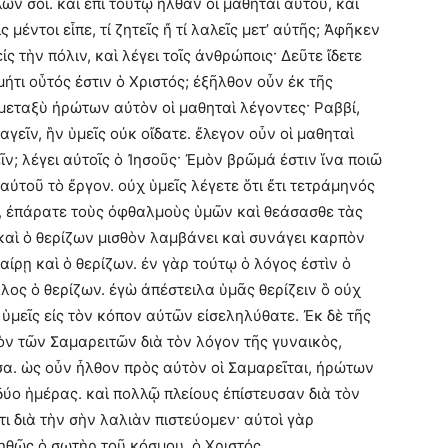
λῶν σοι. καὶ ἐπὶ τούτῳ ἦλθαν οἱ μαθηταὶ αὐτοῦ, καὶ
μέντοι εἶπε, τί ζητεῖς ἤ τί λαλεῖς μετ’ αὐτῆς; Ἀφῆκεν
ς τὴν πόλιν, καὶ λέγει τοῖς ἀνθρώποις· Δεῦτε ἴδετε
ήτι οὗτός ἐστιν ὁ Χριστός; ἐξῆλθον οὖν ἐκ τῆς
μεταξὺ ἠρώτων αὐτὸν οἱ μαθηταὶ λέγοντες· Ραββί,
γεῖν, ἣν ὑμεῖς οὐκ οἴδατε. ἔλεγον οὖν οἱ μαθηταὶ
ν; λέγει αὐτοῖς ὁ Ἰησοῦς· Ἐμὸν βρῶμά ἐστιν ἵνα ποιῶ
ὐτοῦ τὸ ἔργον. οὐχ ὑμεῖς λέγετε ὅτι ἔτι τετράμηνός
μῖν, ἐπάρατε τοὺς ὀφθαλμοὺς ὑμῶν καὶ θεάσασθε τὰς
. καὶ ὁ θερίζων μισθὸν λαμβάνει καὶ συνάγει καρπὸν
αίρῃ καὶ ὁ θερίζων. ἐν γὰρ τούτῳ ὁ λόγος ἐστὶν ὁ
λλος ὁ θερίζων. ἐγὼ ἀπέστειλα ὑμᾶς θερίζειν ὃ οὐχ
 ὑμεῖς εἰς τὸν κόπον αὐτῶν εἰσεληλύθατε. Ἐκ δὲ τῆς
ὸν τῶν Σαμαρειτῶν διὰ τὸν λόγον τῆς γυναικὸς,
σα. ὡς οὖν ἦλθον πρὸς αὐτὸν οἱ Σαμαρεῖται, ἠρώτων
 δύο ἡμέρας. καὶ πολλῷ πλείους ἐπίστευσαν διὰ τὸν
τι διὰ τὴν σὴν λαλιὰν πιστεύομεν· αὐτοὶ γὰρ
ληθῶς ὁ σωτὴρ τοῦ κόσμου, ὁ Χριστὀς.