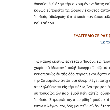
ἔσεσθαι ἐφ΄ ὅλην τὴν οἰκουμένην· ὅστις κ
καθὼς εὐπορεῖτό τις ὥρισαν ἕκαστος αὐτῶν
Ἰουδαίᾳ ἀδελφοῖς· ὃ καὶ ἐποίησαν ἀποστε
καὶ Σαύλου.
ΕΥΑΓΓΕΛΙΟ ΣΕΙΡΑΣ 
Ἐκ τ
Τῷ καιρῷ ἐκείνῳ ἔρχεται ὁ Ἴησοῦς εἰς πόλ
χωρίου ὃ ἔδωκεν Ἰακὼβ Ἰωσὴφ τῷ υἱῷ αὐτοῦ
κεκοπιακὼς ἐκ τῆς ὁδοιπορίας ἐκαθέζετο ο
τῆς Σαμαρείας ἀντλῆσαι ὕδωρ. λέγει αὐτῇ ὁ
ἀπεληλύθεισαν εἰς τὴν πόλιν, ἵνα τροφὰς 
σὺ Ἰουδαῖος ὢν παρ’ ἐμοῦ πεῖν αἰτεῖς, οὔσ
Ἰουδαῖοι Σαμαρείταις. ἀπεκρίθη Ἰησοῦς καὶ 
ἐστιν ὁ λέγων σοι, δός μοι πεῖν, σὺ ἂν ᾔτη