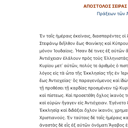
ΑΠΟΣΤΟΛΟΣ ΣΕΙΡΑΣ 
Πράξεων τῶν 
Ἐν ταῖς ἡμέραις ἐκείναις, διασπαρέντες οἱ
Στεφάνῳ διῆλθον ἕως Φοινίκης καὶ Κύπρου 
μόνον Ἰουδαίοις. Ἦσαν δέ τινες ἐξ αὐτῶν ἄ
Ἀντιόχειαν ἐλάλουν πρὸς τοὺς Ἑλληνιστάς,
Κυρίου μετ΄ αὐτῶν, πολύς τε ἀριθμὸς ὁ πι
λόγος εἰς τὰ ὦτα τῆς Ἐκκλησίας τῆς ἐν Ἰ
ἕως Ἀντιοχείας· ὃς παραγενόμενος καὶ ἰδὼ
τῇ προθέσει τῇ καρδίας προσμένειν τῷ Κυρ
καὶ πίστεως. Καὶ προσετέθη ὄχλος ἱκανὸς 
καὶ εὑρὼν ἤγαγεν εἰς Ἀντιόχειαν. Ἐγένετο
Ἐκκλησίᾳ καὶ διδάξαι ὄχλον ἱκανόν, χρημα
Χριστιανούς. Ἐν ταύταις δὲ ταῖς ἡμέραις 
ἀναστὰς δὲ εἷς ἐξ αὐτῶν ὀνόματι Ἅγαβος 