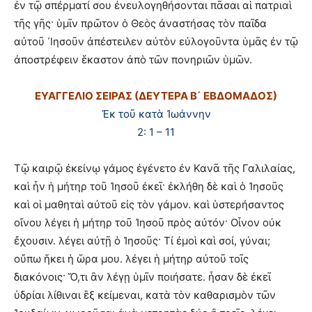
ἐν τῷ σπέρματί σου ἐνευλογηθήσονται πᾶσαι αἱ πατριαὶ
τῆς γῆς· ὑμῖν πρῶτον ὁ Θεὸς ἀναστήσας τὸν παῖδα
αὐτοῦ ᾿Ιησοῦν ἀπέστειλεν αὐτὸν εὐλογοῦντα ὑμᾶς ἐν τῷ
ἀποστρέφειν ἕκαστον ἀπὸ τῶν πονηριῶν ὑμῶν.
ΕΥΑΓΓΕΛΙΟ ΣΕΙΡΑΣ (ΔΕΥΤΕΡΑ Β΄ ΕΒΔΟΜΑΔΟΣ)
Ἐκ τοῦ κατὰ Ἰωάννην
2: 1 – 11
Τῷ καιρῷ ἐκείνῳ γάμος ἐγένετο ἐν Κανᾶ τῆς Γαλιλαίας,
καὶ ἦν ἡ μήτηρ τοῦ Ἰησοῦ ἐκεῖ· ἐκλήθη δὲ καὶ ὁ Ἰησοῦς
καὶ οἱ μαθηταὶ αὐτοῦ εἰς τὸν γάμον. καὶ ὑστερήσαντος
οἴνου λέγει ἡ μήτηρ τοῦ Ἰησοῦ πρὸς αὐτόν· Οἶνον οὐκ
ἔχουσιν. λέγει αὐτῇ ὁ Ἰησοῦς· Τί ἐμοὶ καὶ σοί, γύναι;
οὔπω ἥκει ἡ ὥρα μου. λέγει ἡ μήτηρ αὐτοῦ τοῖς
διακόνοις· Ὅ,τι ἂν λέγῃ ὑμῖν ποιήσατε. ἦσαν δὲ ἐκεῖ
ὑδρίαι λίθιναι ἓξ κείμεναι, κατὰ τὸν καθαρισμὸν τῶν