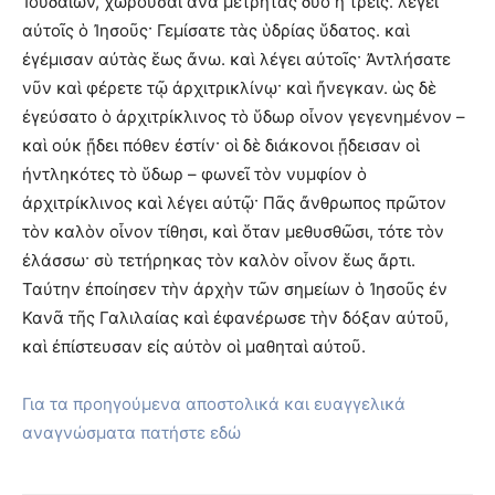
Ἰουδαίων, χωροῦσαι ἀνὰ μετρητὰς δύο ἢ τρεῖς. λέγει
αὐτοῖς ὁ Ἰησοῦς· Γεμίσατε τὰς ὑδρίας ὕδατος. καὶ
ἐγέμισαν αὐτὰς ἕως ἄνω. καὶ λέγει αὐτοῖς· Ἀντλήσατε
νῦν καὶ φέρετε τῷ ἀρχιτρικλίνῳ· καὶ ἤνεγκαν. ὡς δὲ
ἐγεύσατο ὁ ἀρχιτρίκλινος τὸ ὕδωρ οἶνον γεγενημένον –
καὶ οὐκ ᾔδει πόθεν ἐστίν· οἱ δὲ διάκονοι ᾔδεισαν οἱ
ἠντληκότες τὸ ὕδωρ – φωνεῖ τὸν νυμφίον ὁ
ἀρχιτρίκλινος καὶ λέγει αὐτῷ· Πᾶς ἄνθρωπος πρῶτον
τὸν καλὸν οἶνον τίθησι, καὶ ὅταν μεθυσθῶσι, τότε τὸν
ἐλάσσω· σὺ τετήρηκας τὸν καλὸν οἶνον ἕως ἄρτι.
Ταύτην ἐποίησεν τὴν ἀρχὴν τῶν σημείων ὁ Ἰησοῦς ἐν
Κανᾶ τῆς Γαλιλαίας καὶ ἐφανέρωσε τὴν δόξαν αὐτοῦ,
καὶ ἐπίστευσαν εἰς αὐτὸν οἱ μαθηταὶ αὐτοῦ.
Για τα προηγούμενα αποστολικά και ευαγγελικά
αναγνώσματα πατήστε εδώ