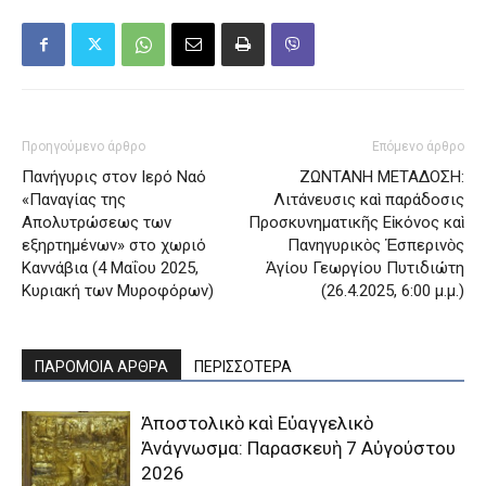
Προηγούμενο άρθρο
Επόμενο άρθρο
Πανήγυρις στον Ιερό Ναό
ΖΩΝΤΑΝΗ ΜΕΤΑΔΟΣΗ:
«Παναγίας της
Λιτάνευσις καὶ παράδοσις
Απολυτρώσεως των
Προσκυνηματικῆς Εἰκόνος καὶ
εξηρτημένων» στο χωριό
Πανηγυρικὸς Ἑσπερινὸς
Καννάβια (4 Μαΐου 2025,
Ἁγίου Γεωργίου Πυτιδιώτη
Κυριακή των Μυροφόρων)
(26.4.2025, 6:00 μ.μ.)
ΠΑΡΟΜΟΙΑ ΑΡΘΡΑ
ΠΕΡΙΣΣΟΤΕΡΑ
Ἀποστολικὸ καὶ Εὐαγγελικὸ
Ἀνάγνωσμα: Παρασκευὴ 7 Αὐγούστου
2026