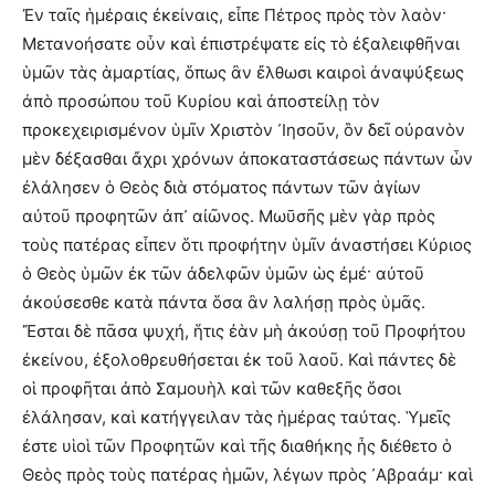
Ἐν ταῖς ἡμέραις ἐκείναις, εἶπε Πέτρος πρὸς τὸν λαὸν·
Μετανοήσατε οὖν καὶ ἐπιστρέψατε εἰς τὸ ἐξαλειφθῆναι
ὑμῶν τὰς ἁμαρτίας, ὅπως ἂν ἔλθωσι καιροὶ ἀναψύξεως
ἀπὸ προσώπου τοῦ Κυρίου καὶ ἀποστείλῃ τὸν
προκεχειρισμένον ὑμῖν Χριστὸν ᾿Ιησοῦν, ὃν δεῖ οὐρανὸν
μὲν δέξασθαι ἄχρι χρόνων ἀποκαταστάσεως πάντων ὧν
ἐλάλησεν ὁ Θεὸς διὰ στόματος πάντων τῶν ἁγίων
αὐτοῦ προφητῶν ἀπ᾿ αἰῶνος. Μωῡσῆς μὲν γὰρ πρὸς
τοὺς πατέρας εἶπεν ὅτι προφήτην ὑμῖν ἀναστήσει Κύριος
ὁ Θεὸς ὑμῶν ἐκ τῶν ἀδελφῶν ὑμῶν ὡς ἐμέ· αὐτοῦ
ἀκούσεσθε κατὰ πάντα ὅσα ἂν λαλήσῃ πρὸς ὑμᾶς.
Ἔσται δὲ πᾶσα ψυχή, ἥτις ἐὰν μὴ ἀκούσῃ τοῦ Προφήτου
ἐκείνου, ἐξολοθρευθήσεται ἐκ τοῦ λαοῦ. Καὶ πάντες δὲ
οἱ προφῆται ἀπὸ Σαμουὴλ καὶ τῶν καθεξῆς ὅσοι
ἐλάλησαν, καὶ κατήγγειλαν τὰς ἡμέρας ταύτας. Ὑμεῖς
ἐστε υἱοὶ τῶν Προφητῶν καὶ τῆς διαθήκης ἧς διέθετο ὁ
Θεὸς πρὸς τοὺς πατέρας ἡμῶν, λέγων πρὸς ᾿Αβραάμ· καὶ