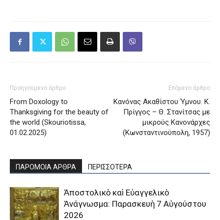
Προηγούμενο άρθρο
Επόμενο άρθρο
From Doxology to
Κανόνας Ακαθίστου Ύμνου. Κ.
Thanksgiving for the beauty of
Πρίγγος – Θ. Στανίτσας με
the world (Skouriotissa,
μικρούς Κανονάρχες
01.02.2025)
(Κωνσταντινούπολη, 1957)
ΠΑΡΟΜΟΙΑ ΑΡΘΡΑ
ΠΕΡΙΣΣΟΤΕΡΑ
Ἀποστολικὸ καὶ Εὐαγγελικὸ
Ἀνάγνωσμα: Παρασκευὴ 7 Αὐγούστου
2026