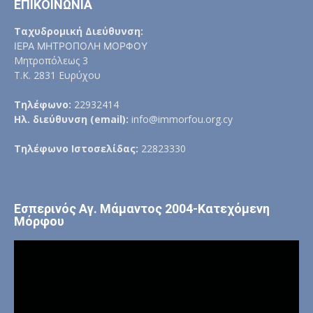
ΕΠΙΚΟΙΝΩΝΙΑ
Ταχυδρομική Διεύθυνση:
ΙΕΡΑ ΜΗΤΡΟΠΟΛΗ ΜΟΡΦΟΥ
Μητροπόλεως 3
Τ.Κ. 2831 Ευρύχου
Τηλέφωνο:
22932414
Ηλ. διεύθυνση (email):
info@immorfou.org.cy
Τηλέφωνο Ιστοσελίδας:
22823330
Εσπερινός Αγ. Μάμαντος 2004-Κατεχόμενη
Μόρφου