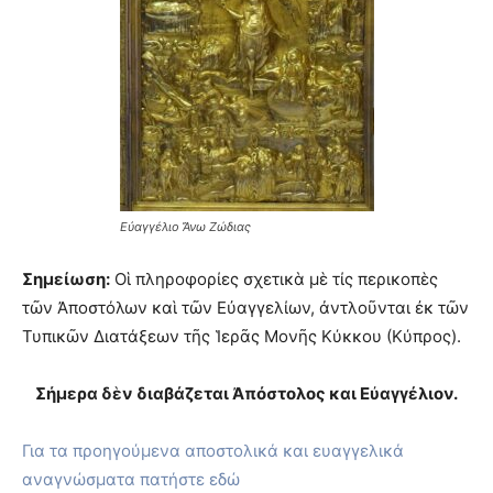
Εὐαγγέλιο Ἄνω Ζώδιας
Σημείωση:
Οἱ πληροφορίες σχετικὰ μὲ τίς περικοπὲς
τῶν Ἀποστόλων καὶ τῶν Εὐαγγελίων, ἀντλοῦνται ἐκ τῶν
Τυπικῶν Διατάξεων τῆς Ἱερᾶς Μονῆς Κύκκου (Κύπρος).
Σήμερα δὲν διαβάζεται Ἀπόστολος και Εὐαγγέλιον.
Για τα προηγούμενα αποστολικά και ευαγγελικά
αναγνώσματα πατήστε εδώ