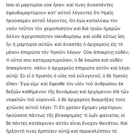
ἴσαι αἱ μαρτυρίαι οὐκ ἦσαν. καί τινες ἀναστάντες
ἐψευδομαρτύρουν κατ’ αὐτοῦ λέγοντες ὅτι Ἡμεῖς
ἠκούσαμεν αὐτοῦ λέγοντος, ὅτι ἐγὼ καταλύσω τὸν
ναὸν τοῦτον τὸν χειροποίητον καὶ διὰ τριῶν ἡμερῶν
ἄλλον ἀχειροποίητον οἰκοδομήσω. καὶ οὐδὲ οὕτως ἴση
ἦν ἡ μαρτυρία αὐτῶν. καὶ ἀναστὰς ὁ ἀρχιερεὺς εἰς τὸ
μέσον ἐπηρώτα τὸν Ἰησοῦν λέγων· Οὐκ ἀποκρίνῃ οὐδέν;
τί οὗτοί σου καταμαρτυροῦσιν; ὁ δὲ ἐσιώπα καὶ οὐδέν
ἀπεκρίνατο. πάλιν ὁ ἀρχιερεὺς ἐπηρώτα αὐτὸν καὶ λέγει
αὐτῷ· Σὺ εἶ ὁ Χριστὸς ὁ υἱὸς τοῦ εὐλογητοῦ; ὁ δὲ Ἰησοῦς
εἶπεν· Ἐγώ εἰμι· καὶ ὄψεσθε τὸν υἱὸν τοῦ ἀνθρώπου ἐκ
δεξιῶν καθήμενον τῆς δυνάμεως καὶ ἐρχόμενον ἐπὶ τῶν
νεφελῶν τοῦ οὐρανοῦ. ὁ δὲ ἀρχιερεὺς διαρρήξας τοὺς
χιτῶνας αὐτοῦ λέγει· Τί ἔτι χρείαν ἔχομεν μαρτύρων;
ἠκούσατε πάντως τῆς βλασφημίας· τί ὑμῖν φαίνεται; οἱ
δὲ πάντες κατέκριναν αὐτὸν εἶναι ἔνοχον θανάτου. Καὶ
ἤρξαντό τινες ἐμπτύειν αὐτῷ καὶ περικαλύπτειν τὸ