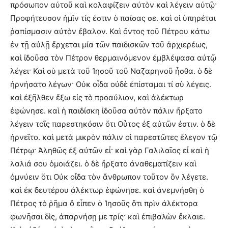
πρόσωπον αὐτοῦ καὶ κολαφίζειν αὐτὸν καὶ λέγειν αὐτῷ·
Προφήτευσον ἡμῖν τίς ἐστιν ὁ παίσας σε. καὶ οἱ ὑπηρέται
ῥαπίσμασιν αὐτὸν ἔβαλον. Καὶ ὄντος τοῦ Πέτρου κάτω
ἐν τῇ αὐλῇ ἔρχεται μία τῶν παιδισκῶν τοῦ ἀρχιερέως,
καὶ ἰδοῦσα τὸν Πέτρον θερμαινόμενον ἐμβλέψασα αὐτῷ
λέγει· Καὶ σὺ μετὰ τοῦ Ἰησοῦ τοῦ Ναζαρηνοῦ ἦσθα. ὁ δὲ
ἠρνήσατο λέγων· Οὐκ οἶδα οὐδὲ ἐπίσταμαι τί σὺ λέγεις.
καὶ ἐξῆλθεν ἔξω εἰς τὸ προαύλιον, καὶ ἀλέκτωρ
ἐφώνησε. καὶ ἡ παιδίσκη ἰδοῦσα αὐτὸν πάλιν ἤρξατο
λέγειν τοῖς παρεστηκόσιν ὅτι Οὗτος ἐξ αὐτῶν ἐστιν. ὁ δὲ
ἠρνεῖτο. καὶ μετὰ μικρὸν πάλιν οἱ παρεστῶτες ἔλεγον τῷ
Πέτρῳ· Ἀληθῶς ἐξ αὐτῶν εἶ· καὶ γὰρ Γαλιλαῖος εἶ καὶ ἡ
λαλιά σου ὁμοιάζει. ὁ δὲ ἤρξατο ἀναθεματίζειν καὶ
ὀμνύειν ὅτι Οὐκ οἶδα τὸν ἄνθρωπον τοῦτον ὃν λέγετε.
καὶ ἐκ δευτέρου ἀλέκτωρ ἐφώνησε. καὶ ἀνεμνήσθη ὁ
Πέτρος τὸ ῥῆμα ὃ εἶπεν ὁ Ἰησοῦς ὅτι πρὶν ἀλέκτορα
φωνῆσαι δὶς, ἀπαρνήσῃ με τρίς· καὶ ἐπιβαλὼν ἔκλαιε.