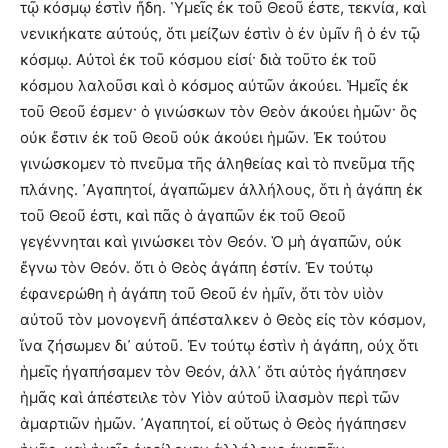
τῷ κόσμῳ ἐστὶν ἤδη. ῾Υμεῖς ἐκ τοῦ Θεοῦ ἐστε, τεκνία, καὶ
νενικήκατε αὐτούς, ὅτι μείζων ἐστὶν ὁ ἐν ὑμῖν ἢ ὁ ἐν τῷ
κόσμῳ. Αὐτοὶ ἐκ τοῦ κόσμου εἰσί· διὰ τοῦτο ἐκ τοῦ
κόσμου λαλοῦσι καὶ ὁ κόσμος αὐτῶν ἀκούει. Ἡμεῖς ἐκ
τοῦ Θεοῦ ἐσμεν· ὁ γινώσκων τὸν Θεὸν ἀκούει ἡμῶν· ὃς
οὐκ ἔστιν ἐκ τοῦ Θεοῦ οὐκ ἀκούει ἡμῶν. Ἐκ τούτου
γινώσκομεν τὸ πνεῦμα τῆς ἀληθείας καὶ τὸ πνεῦμα τῆς
πλάνης. ᾽Αγαπητοί, ἀγαπῶμεν ἀλλήλους, ὅτι ἡ ἀγάπη ἐκ
τοῦ Θεοῦ ἐστι, καὶ πᾶς ὁ ἀγαπῶν ἐκ τοῦ Θεοῦ
γεγέννηται καὶ γινώσκει τὸν Θεόν. Ὁ μὴ ἀγαπῶν, οὐκ
ἔγνω τὸν Θεόν. ὅτι ὁ Θεὸς ἀγάπη ἐστίν. Ἐν τούτῳ
ἐφανερώθη ἡ ἀγάπη τοῦ Θεοῦ ἐν ἡμῖν, ὅτι τὸν υἱὸν
αὐτοῦ τὸν μονογενῆ ἀπέσταλκεν ὁ Θεὸς εἰς τὸν κόσμον,
ἵνα ζήσωμεν δι᾽ αὐτοῦ. Ἐν τούτῳ ἐστὶν ἡ ἀγάπη, οὐχ ὅτι
ἡμεῖς ἠγαπήσαμεν τὸν Θεόν, ἀλλ᾽ ὅτι αὐτὸς ἠγάπησεν
ἡμᾶς καὶ ἀπέστειλε τὸν Υἱὸν αὐτοῦ ἱλασμὸν περὶ τῶν
ἁμαρτιῶν ἡμῶν. ᾽Αγαπητοί, εἰ οὕτως ὁ Θεὸς ἠγάπησεν