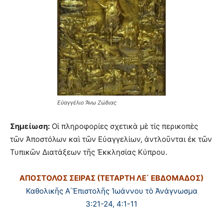
Εὐαγγέλιο Ἄνω Ζώδιας
Σημείωση:
Οἱ πληροφορίες σχετικὰ μὲ τίς περικοπὲς
τῶν Ἀποστόλων καὶ τῶν Εὐαγγελίων, ἀντλοῦνται ἐκ τῶν
Τυπικῶν Διατάξεων τῆς Ἐκκλησίας Κύπρου.
ΑΠΟΣΤΟΛΟΣ ΣΕΙΡΑΣ (ΤΕΤΑΡΤΗ ΛΕ
΄ ΕΒΔΟΜΑΔΟΣ)
Καθολικῆς Α΄Ἐπιστολῆς Ἰωάννου τὸ Ἀνάγνωσμα
3:21-24, 4:1-11