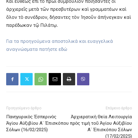
Καὶ εὐθέως ἐπὶ τὸ πρωῒ συμβούλιον ποιήσαντες οἱ
ἀρχιερεῖς μετὰ τῶν πρεσβυτέρων καὶ γραμματέων καὶ
ὅλον τὸ συνέδριον, δήσαντες τὸν Ἰησοῦν ἀπήνεγκαν καὶ
παρέδωκαν τῷ Πιλάτῳ.
Για τα προηγούμενα αποστολικά και ευαγγελικά
αναγνώσματα πατήστε εδώ
Προηγούμενο άρθρο
Επόμενο άρθρο
Πανηγυρικὸς Ἑσπερινὸς
Ἀρχιερατικὴ Θεία Λειτουργία
Ἁγίου Αὐξιβίου Α΄ Ἐπισκόπου
πρὸς τιμὴ τοῦ Ἁγίου Αὐξιβίου
Σόλων (16/02/2025)
Α΄ Ἐπισκόπου Σόλων
(17/02/2025)