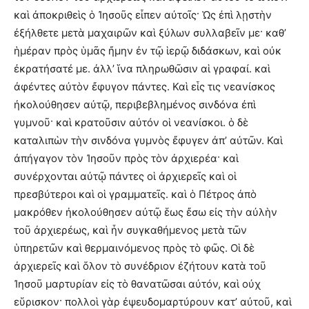
καὶ ἀποκριθεὶς ὁ Ἰησοῦς εἶπεν αὐτοῖς· Ὡς ἐπὶ λῃστὴν
ἐξήλθετε μετὰ μαχαιρῶν καὶ ξύλων συλλαβεῖν με· καθ’
ἡμέραν πρὸς ὑμᾶς ἤμην ἐν τῷ ἱερῷ διδάσκων, καὶ οὐκ
ἐκρατήσατέ με. ἀλλ’ ἵνα πληρωθῶσιν αἱ γραφαί. καὶ
ἀφέντες αὐτὸν ἔφυγον πάντες. Καὶ εἷς τις νεανίσκος
ἠκολούθησεν αὐτῷ, περιβεβλημένος σινδόνα ἐπὶ
γυμνοῦ· καὶ κρατοῦσιν αὐτόν οἱ νεανίσκοι. ὁ δὲ
καταλιπὼν τὴν σινδόνα γυμνὸς ἔφυγεν ἀπ’ αὐτῶν. Καὶ
ἀπήγαγον τὸν Ἰησοῦν πρὸς τὸν ἀρχιερέα· καὶ
συνέρχονται αὐτῷ πάντες οἱ ἀρχιερεῖς καὶ οἱ
πρεσβύτεροι καὶ οἱ γραμματεῖς. καὶ ὁ Πέτρος ἀπὸ
μακρόθεν ἠκολούθησεν αὐτῷ ἕως ἔσω εἰς τὴν αὐλὴν
τοῦ ἀρχιερέως, καὶ ἦν συγκαθήμενος μετὰ τῶν
ὑπηρετῶν καὶ θερμαινόμενος πρὸς τὸ φῶς. Οἱ δὲ
ἀρχιερεῖς καὶ ὅλον τὸ συνέδριον ἐζήτουν κατὰ τοῦ
Ἰησοῦ μαρτυρίαν εἰς τὸ θανατῶσαι αὐτόν, καὶ οὐχ
εὕρισκον· πολλοὶ γὰρ ἐψευδομαρτύρουν κατ’ αὐτοῦ, καὶ