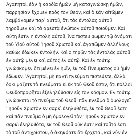
Ἀγαπητοί, ἐὰν ἡ καρδία ἡμῶν μὴ καταγινώσκῃ ἡμῶν,
παρρησίαν ἔχομεν πρὸς τὸν Θεόν, καὶ ὃ ἐὰν αἰτῶμεν
λαμβάνομεν παρ᾽ αὐτοῦ, ὅτι τὰς ἐντολὰς αὐτοῦ
τηροῦμεν καὶ τὰ ἀρεστὰ ἐνώπιον αὐτοῦ ποιοῦμεν. Καὶ
αὕτη ἐστὶν ἡ ἐντολὴ αὐτοῦ, ἵνα πιστεύ σωμεν τῷ ὀνόματι
τοῦ Υἱοῦ αὐτοῦ ᾽Ιησοῦ Χριστοῦ καὶ ἀγαπῶμεν ἀλλήλους
καθὼς ἔδωκεν ἐντολήν. Καὶ ὁ τηρῶν τὰς ἐντολὰς αὐτοῦ
ἐν αὐτῷ μένει καὶ αὐτὸς ἐν αὐτῷ. Καὶ ἐν τούτῳ
γινώσκομεν ὅτι μένει ἐν ἡμῖν, ἐκ τοῦ Πνεύματος οὗ ἡμῖν
ἔδωκεν. ᾽Αγαπητοί, μὴ παντὶ πνεύματι πιστεύετε, ἀλλὰ
δοκι μάζετε τὰ πνεύματα εἰ ἐκ τοῦ Θεοῦ ἐστιν, ὅτι πολλοὶ
ψευδοπροφῆται ἐξεληλύθασιν εἰς τὸν κόσμον. Ἐν τούτῳ
γινώσκεται τὸ πνεῦμα τοῦ Θεοῦ· πᾶν πνεῦμα ὃ ὁμολογεῖ
᾽Ιησοῦν Χριστὸν ἐν σαρκὶ ἐληλυθότα, ἐκ τοῦ Θεοῦ ἐστι·
καὶ πᾶν πνεῦμα ὃ μὴ ὁμολογεῖ τὸν ᾽Ιησοῦν Χριστὸν ἐν
σαρκὶ ἐληλυθότα, ἐκ τοῦ Θεοῦ οὐκ ἔστι· καὶ τοῦτό ἐστι
τὸ τοῦ ἀντιχρίστου, ὃ ἀκηκόατε ὅτι ἔρχεται, καὶ νῦν ἐν