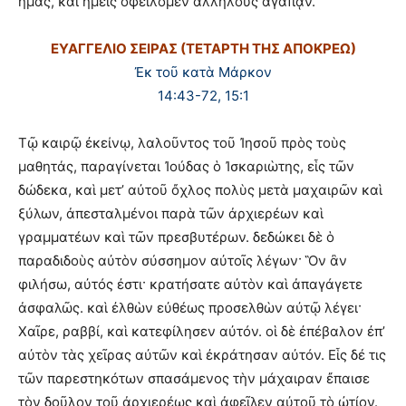
ἡμᾶς, καὶ ἡμεῖς ὀφείλομεν ἀλλήλους ἀγαπᾷν.
ΕΥΑΓΓΕΛΙΟ ΣΕΙΡΑΣ (ΤΕΤΑΡΤΗ ΤΗΣ ΑΠΟΚΡΕΩ)
Ἐκ τοῦ κατὰ Μάρκον
14:43-72, 15:1
Τῷ καιρῷ ἐκείνῳ, λαλοῦντος τοῦ Ἰησοῦ πρὸς τοὺς
μαθητάς, παραγίνεται Ἰούδας ὁ Ἰσκαριὼτης, εἷς τῶν
δώδεκα, καὶ μετ’ αὐτοῦ ὄχλος πολὺς μετὰ μαχαιρῶν καὶ
ξύλων, ἀπεσταλμένοι παρὰ τῶν ἀρχιερέων καὶ
γραμματέων καὶ τῶν πρεσβυτέρων. δεδώκει δὲ ὁ
παραδιδοὺς αὐτὸν σύσσημον αὐτοῖς λέγων· Ὃν ἂν
φιλήσω, αὐτός ἐστι· κρατήσατε αὐτὸν καὶ ἀπαγάγετε
ἀσφαλῶς. καὶ ἐλθὼν εὐθέως προσελθὼν αὐτῷ λέγει·
Χαῖρε, ραββί, καὶ κατεφίλησεν αὐτόν. οἱ δὲ ἐπέβαλον ἐπ’
αὐτὸν τὰς χεῖρας αὐτῶν καὶ ἐκράτησαν αὐτόν. Εἷς δέ τις
τῶν παρεστηκότων σπασάμενος τὴν μάχαιραν ἔπαισε
τὸν δοῦλον τοῦ ἀρχιερέως καὶ ἀφεῖλεν αὐτοῦ τὸ ὠτίον.