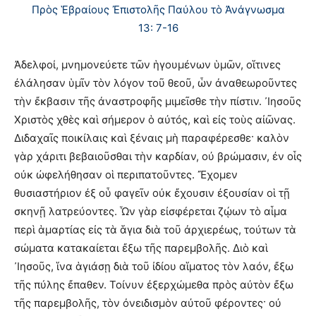
Πρὸς Ἑβραίους Ἐπιστολῆς Παύλου τὸ Ἀνάγνωσμα
13: 7-16
Ἀδελφοί, μνημονεύετε τῶν ἡγουμένων ὑμῶν, οἵτινες
ἐλάλησαν ὑμῖν τὸν λόγον τοῦ θεοῦ, ὧν ἀναθεωροῦντες
τὴν ἔκβασιν τῆς ἀναστροφῆς μιμεῖσθε τὴν πίστιν. ᾽Ιησοῦς
Χριστὸς χθὲς καὶ σήμερον ὁ αὐτός, καὶ εἰς τοὺς αἰῶνας.
Διδαχαῖς ποικίλαις καὶ ξέναις μὴ παραφέρεσθε· καλὸν
γὰρ χάριτι βεβαιοῦσθαι τὴν καρδίαν, οὐ βρώμασιν, ἐν οἷς
οὐκ ὠφελήθησαν οἱ περιπατοῦντες. Ἔχομεν
θυσιαστήριον ἐξ οὗ φαγεῖν οὐκ ἔχουσιν ἐξουσίαν οἱ τῇ
σκηνῇ λατρεύοντες. Ὧν γὰρ εἰσφέρεται ζῴων τὸ αἷμα
περὶ ἁμαρτίας εἰς τὰ ἅγια διὰ τοῦ ἀρχιερέως, τούτων τὰ
σώματα κατακαίεται ἔξω τῆς παρεμβολῆς. Διὸ καὶ
᾽Ιησοῦς, ἵνα ἁγιάσῃ διὰ τοῦ ἰδίου αἵματος τὸν λαόν, ἔξω
τῆς πύλης ἔπαθεν. Τοίνυν ἐξερχώμεθα πρὸς αὐτὸν ἔξω
τῆς παρεμβολῆς, τὸν ὀνειδισμὸν αὐτοῦ φέροντες· οὐ