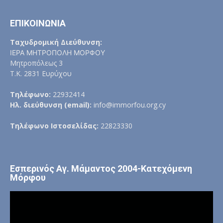
ΕΠΙΚΟΙΝΩΝΙΑ
Ταχυδρομική Διεύθυνση:
ΙΕΡΑ ΜΗΤΡΟΠΟΛΗ ΜΟΡΦΟΥ
Μητροπόλεως 3
Τ.Κ. 2831 Ευρύχου
Τηλέφωνο:
22932414
Ηλ. διεύθυνση (email):
info@immorfou.org.cy
Τηλέφωνο Ιστοσελίδας:
22823330
Εσπερινός Αγ. Μάμαντος 2004-Κατεχόμενη
Μόρφου