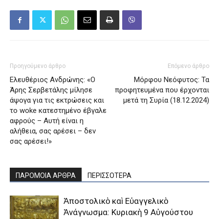
Προηγούμενο άρθρο
Επόμενο άρθρο
Ελευθέριος Ανδρώνης: «Ο
Μόρφου Νεόφυτος: Τα
Άρης Σερβετάλης μίλησε
προφητευμένα που έρχονται
άψογα για τις εκτρώσεις και
μετά τη Συρία (18.12.2024)
το woke κατεστημένο έβγαλε
αφρούς – Αυτή είναι η
αλήθεια, σας αρέσει – δεν
σας αρέσει!»
ΠΑΡΟΜΟΙΑ ΑΡΘΡΑ
ΠΕΡΙΣΣΟΤΕΡΑ
Ἀποστολικὸ καὶ Εὐαγγελικὸ
Ἀνάγνωσμα: Κυριακὴ 9 Αὐγούστου