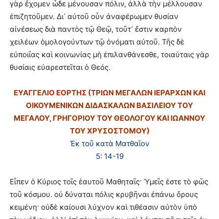
γὰρ ἔχομεν ὧδε μένουσαν πόλιν, ἀλλὰ τὴν μέλλουσαν
ἐπιζητοῦμεν. Δι᾽ αὐτοῦ οὖν ἀναφέρωμεν θυσίαν
αἰνέσεως διὰ παντὸς τῷ Θεῷ, τοῦτ᾽ ἔστιν καρπὸν
χειλέων ὁμολογούντων τῷ ὀνόματι αὐτοῦ. Τῆς δὲ
εὐποιΐας καὶ κοινωνίας μὴ ἐπιλανθάνεσθε, τοιαύταις γὰρ
θυσίαις εὐαρεστεῖται ὁ Θεός.
ΕΥΑΓΓΕΛΙΟ ΕΟΡΤΗΣ (ΤΡΙΩΝ ΜΕΓΑΛΩΝ ΙΕΡΑΡΧΩΝ ΚΑΙ
ΟΙΚΟΥΜΕΝΙΚΩΝ ΔΙΔΑΣΚΑΛΩΝ ΒΑΣΙΛΕΙΟΥ ΤΟΥ
ΜΕΓΑΛΟΥ, ΓΡΗΓΟΡΙΟΥ ΤΟΥ ΘΕΟΛΟΓΟΥ ΚΑΙ ΙΩΑΝΝΟΥ
ΤΟΥ ΧΡΥΣΟΣΤΟΜΟΥ)
Ἐκ τοῦ κατὰ Ματθαῖον
5: 14-19
Εἶπεν ὁ Κύριος τοῖς ἑαυτοῦ Μαθηταῖς· Ὑμεῖς ἐστε τὸ φῶς
τοῦ κόσμου. οὐ δύναται πόλις κρυβῆναι ἐπάνω ὄρους
κειμένη· οὐδὲ καίουσι λύχνον καὶ τιθέασιν αὐτὸν ὑπὸ