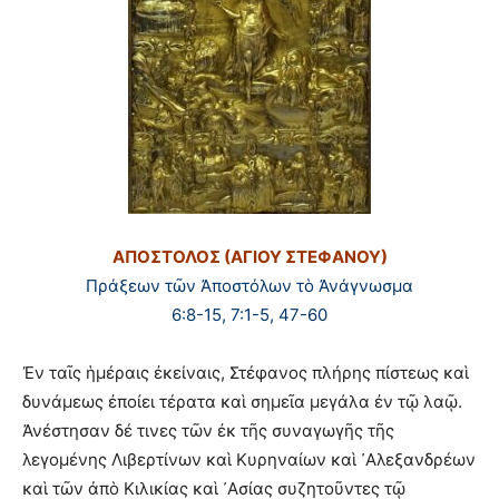
ΑΠΟΣΤΟΛΟΣ (ΑΓΙΟΥ ΣΤΕΦΑΝΟΥ)
Πράξεων τῶν Ἀποστόλων τὸ Ἀνάγνωσμα
6:8-15, 7:1-5, 47-60
Ἐν ταῖς ἡμέραις ἐκείναις, Στέφανος πλήρης πίστεως καὶ
δυνάμεως ἐποίει τέρατα καὶ σημεῖα μεγάλα ἐν τῷ λαῷ.
Ἀνέστησαν δέ τινες τῶν ἐκ τῆς συναγωγῆς τῆς
λεγομένης Λιβερτίνων καὶ Κυρηναίων καὶ ᾿Αλεξανδρέων
καὶ τῶν ἀπὸ Κιλικίας καὶ ᾿Ασίας συζητοῦντες τῷ