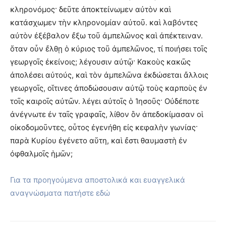
κληρονόμος· δεῦτε ἀποκτείνωμεν αὐτὸν καὶ
κατάσχωμεν τὴν κληρονομίαν αὐτοῦ. καὶ λαβόντες
αὐτὸν ἐξέβαλον ἔξω τοῦ ἀμπελῶνος καὶ ἀπέκτειναν.
ὅταν οὖν ἔλθῃ ὁ κύριος τοῦ ἀμπελῶνος, τί ποιήσει τοῖς
γεωργοῖς ἐκείνοις; λέγουσιν αὐτῷ· Κακοὺς κακῶς
ἀπολέσει αὐτούς, καὶ τὸν ἀμπελῶνα ἐκδώσεται ἄλλοις
γεωργοῖς, οἵτινες ἀποδώσουσιν αὐτῷ τοὺς καρποὺς ἐν
τοῖς καιροῖς αὐτῶν. λέγει αὐτοῖς ὁ Ἰησοῦς· Οὐδέποτε
ἀνέγνωτε ἐν ταῖς γραφαῖς, λίθον ὃν ἀπεδοκίμασαν οἱ
οἰκοδομοῦντες, οὗτος ἐγενήθη εἰς κεφαλὴν γωνίας·
παρὰ Κυρίου ἐγένετο αὕτη, καὶ ἔστι θαυμαστὴ ἐν
ὀφθαλμοῖς ἡμῶν;
Για τα προηγούμενα αποστολικά και ευαγγελικά
αναγνώσματα πατήστε εδώ