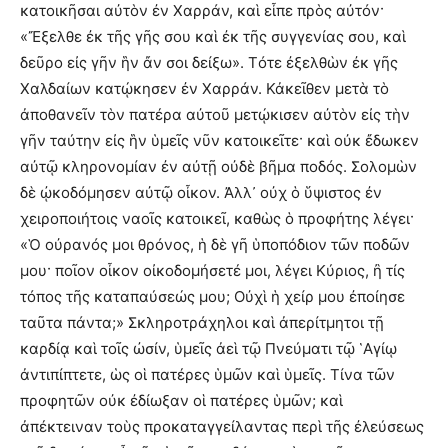
κατοικῆσαι αὐτὸν ἐν Χαρράν, καὶ εἶπε πρὸς αὐτόν·
«Ἔξελθε ἐκ τῆς γῆς σου καὶ ἐκ τῆς συγγενίας σου, καὶ
δεῦρο εἰς γῆν ἣν ἄν σοι δείξω». Τότε ἐξελθὼν ἐκ γῆς
Χαλδαίων κατῴκησεν ἐν Χαρράν. Κἀκεῖθεν μετὰ τὸ
ἀποθανεῖν τὸν πατέρα αὐτοῦ μετῴκισεν αὐτὸν εἰς τὴν
γῆν ταύτην εἰς ἣν ὑμεῖς νῦν κατοικεῖτε· καὶ οὐκ ἔδωκεν
αὐτῷ κληρονομίαν ἐν αὐτῇ οὐδὲ βῆμα ποδός. Σολομὼν
δὲ ᾠκοδόμησεν αὐτῷ οἶκον. Ἀλλ᾿ οὐχ ὁ ὕψιστος ἐν
χειροποιήτοις ναοῖς κατοικεῖ, καθὼς ὁ προφήτης λέγει·
«Ὁ οὐρανός μοι θρόνος, ἡ δὲ γῆ ὑποπόδιον τῶν ποδῶν
μου· ποῖον οἶκον οἰκοδομήσετέ μοι, λέγει Κύριος, ἢ τίς
τόπος τῆς καταπαύσεώς μου; Οὐχὶ ἡ χείρ μου ἐποίησε
ταῦτα πάντα;» Σκληροτράχηλοι καὶ ἀπερίτμητοι τῇ
καρδίᾳ καὶ τοῖς ὠσίν, ὑμεῖς ἀεὶ τῷ Πνεύματι τῷ ῾Αγίῳ
ἀντιπίπτετε, ὡς οἱ πατέρες ὑμῶν καὶ ὑμεῖς. Τίνα τῶν
προφητῶν οὐκ ἐδίωξαν οἱ πατέρες ὑμῶν; καὶ
ἀπέκτειναν τοὺς προκαταγγείλαντας περὶ τῆς ἐλεύσεως