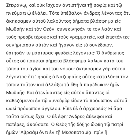
Στεφάνῳ, καὶ οὐκ ἴσχυον ἀντιστῆναι τῇ σοφίᾳ καὶ τῷ
πνεύματι ᾧ ἐλάλει. Τότε ὑπέβαλον ἄνδρας λέγοντας ὅτι
ἀκηκόαμεν αὐτοῦ λαλοῦντος ῥήματα βλάσφημα εἰς
Μωϋσῆν καὶ τὸν Θεόν· συνεκίνησάν τε τὸν λαὸν καὶ
τοὺς πρεσβυτέρους καὶ τοὺς γραμματεῖς, καὶ ἐπιστάντες
συνήρπασαν αὐτὸν καὶ ἤγαγον εἰς τὸ συνέδριον,
ἔστησάν τε μάρτυρας ψευδεῖς λέγοντας· Ὁ ἄνθρωπος
οὗτος οὐ παύεται ῥήματα βλάσφημα λαλῶν κατὰ τοῦ
τόπου τοῦ ἁγίου καὶ τοῦ νόμου· ἀκηκόαμεν γὰρ αὐτοῦ
λέγοντος ὅτι ᾿Ιησοῦς ὁ Ναζωραῖος οὗτος καταλύσει τὸν
τόπον τοῦτον καὶ ἀλλάξει τὰ ἔθη ἃ παρέδωκεν ἡμῖν
Μωϋσῆς. Καὶ ἀτενίσαντες εἰς αὐτὸν ἅπαντες οἱ
καθεζόμενοι ἐν τῷ συνεδρίῳ εἶδον τὸ πρόσωπον αὐτοῦ
ὡσεὶ πρόσωπον ἀγγέλου. Εἶπε δὲ ὁ ἀρχιερεύς· Εἰ ἄρα
ταῦτα οὕτως ἔχει; Ὁ δὲ ἔφη· Ἄνδρες ἀδελφοὶ καὶ
πατέρες, ἀκούσατε. Ὁ Θεὸς τῆς δόξης ὤφθη τῷ πατρὶ
ἡμῶν ᾿Αβραὰμ ὄντι ἐν τῇ Μεσοποταμίᾳ, πρὶν ἢ