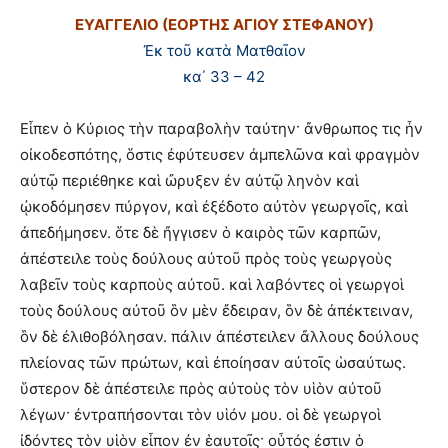
ΕΥΑΓΓΕΛΙΟ (ΕΟΡΤΗΣ ΑΓΙΟΥ ΣΤΕΦΑΝΟΥ
)
Ἐκ τοῦ κατὰ Ματθαῖον
κα΄ 33 – 42
Εἶπεν ὁ Κύριος τὴν παραβολὴν ταύτην· ἄνθρωπος τις ἦν
οἰκοδεσπότης, ὅστις ἐφύτευσεν ἀμπελῶνα καὶ φραγμὸν
αὐτῷ περιέθηκε καὶ ὤρυξεν ἐν αὐτῷ ληνὸν καὶ
ᾠκοδόμησεν πύργον, καὶ ἐξέδοτο αὐτὸν γεωργοῖς, καὶ
ἀπεδήμησεν. ὅτε δὲ ἤγγισεν ὁ καιρὸς τῶν καρπῶν,
ἀπέστειλε τοὺς δούλους αὐτοῦ πρὸς τοὺς γεωργοὺς
λαβεῖν τοὺς καρποὺς αὐτοῦ. καὶ λαβόντες οἱ γεωργοὶ
τοὺς δούλους αὐτοῦ ὃν μὲν ἔδειραν, ὃν δὲ ἀπέκτειναν,
ὃν δὲ ἐλιθοβόλησαν. πάλιν ἀπέστειλεν ἄλλους δούλους
πλείονας τῶν πρώτων, καὶ ἐποίησαν αὐτοῖς ὡσαύτως.
ὕστερον δὲ ἀπέστειλε πρὸς αὐτοὺς τὸν υἱὸν αὐτοῦ
λέγων· ἐντραπήσονται τὸν υἱόν μου. οἱ δὲ γεωργοὶ
ἰδόντες τὸν υἱὸν εἶπον ἐν ἑαυτοῖς· οὗτός ἐστιν ὁ