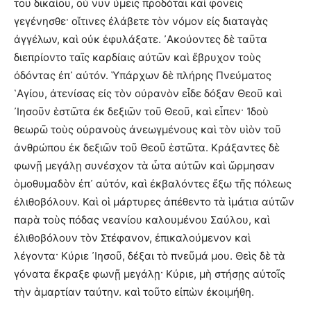
τοῦ δικαίου, οὗ νῦν ὑμεῖς προδόται καὶ φονεῖς
γεγένησθε· οἵτινες ἐλάβετε τὸν νόμον εἰς διαταγὰς
ἀγγέλων, καὶ οὐκ ἐφυλάξατε. ᾿Ακούοντες δὲ ταῦτα
διεπρίοντο ταῖς καρδίαις αὐτῶν καὶ ἔβρυχον τοὺς
ὀδόντας ἐπ᾿ αὐτόν. Ὑπάρχων δὲ πλήρης Πνεύματος
῾Αγίου, ἀτενίσας εἰς τὸν οὐρανὸν εἶδε δόξαν Θεοῦ καὶ
᾿Ιησοῦν ἑστῶτα ἐκ δεξιῶν τοῦ Θεοῦ, καὶ εἶπεν· Ἰδοὺ
θεωρῶ τοὺς οὐρανοὺς ἀνεωγμένους καὶ τὸν υἱὸν τοῦ
ἀνθρώπου ἐκ δεξιῶν τοῦ Θεοῦ ἑστῶτα. Κράξαντες δὲ
φωνῇ μεγάλῃ συνέσχον τὰ ὦτα αὐτῶν καὶ ὥρμησαν
ὁμοθυμαδὸν ἐπ᾿ αὐτόν, καὶ ἐκβαλόντες ἔξω τῆς πόλεως
ἐλιθοβόλουν. Καὶ οἱ μάρτυρες ἀπέθεντο τὰ ἱμάτια αὐτῶν
παρὰ τοὺς πόδας νεανίου καλουμένου Σαύλου, καὶ
ἐλιθοβόλουν τὸν Στέφανον, ἐπικαλούμενον καὶ
λέγοντα· Κύριε ᾿Ιησοῦ, δέξαι τὸ πνεῦμά μου. Θεὶς δὲ τὰ
γόνατα ἔκραξε φωνῇ μεγάλῃ· Κύριε, μὴ στήσῃς αὐτοῖς
τὴν ἁμαρτίαν ταύτην. καὶ τοῦτο εἰπὼν ἐκοιμήθη.