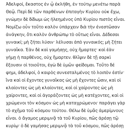
Ἀδελφοί, ἕκαστος ἐν ᾧ ἐκλήθη, ἐν τούτῳ μενέτω παρὰ
Θεῷ. Περὶ δὲ τῶν παρθένων ἐπιταγὴν Κυρίου οὐκ ἔχω,
γνώμην δὲ δίδωμι ὡς ἠλεημένος ὑπὸ Κυρίου πιστὸς εἶναι.
Νομίζω οὖν τοῦτο καλὸν ὑπάρχειν διὰ τὴν ἐνεστῶσαν
ἀνάγκην, ὅτι καλὸν ἀνθρώπῳ τὸ οὕτως εἶναι. Δέδεσαι
γυναικί; μὴ ζήτει λύσιν· λέλυσαι ἀπὸ γυναικός; μὴ ζήτει
γυναῖκα. Ἐὰν δὲ καὶ γαμήσῃς, οὐχ ἥμαρτες· καὶ ἐὰν
γήμῃ ἡ παρθένος, οὐχ ἥμαρτεν. θλῖψιν δὲ τῇ σαρκὶ
ἕξουσιν οἱ τοιοῦτοι, ἐγὼ δὲ ὑμῶν φείδομαι. Τοῦτο δέ
φημι, ἀδελφοί, ὁ καιρὸς συνεσταλμένος τὸ λοιπὸν ἐστίν·
ἵνα καὶ οἱ ἔχοντες γυναῖκας ὡς μὴ ἔχοντες ὦσιν, καὶ οἱ
κλαίοντες ὡς μὴ κλαίοντες, καὶ οἱ χαίροντες ὡς μὴ
χαίροντες, καὶ οἱ ἀγοράζοντες ὡς μὴ κατέχοντες, καὶ οἱ
χρώμενοι τὸν κόσμον ὡς μὴ καταχρώμενοι· παράγει γὰρ
τὸ σχῆμα τοῦ κόσμου τούτου. Θέλω δὲ ὑμᾶς ἀμερίμνους
εἶναι. ὁ ἄγαμος μεριμνᾷ τὰ τοῦ Κυρίου, πῶς ἀρέσῃ τῷ
κυρίῳ· ὁ δὲ γαμήσας μεριμνᾷ τὰ τοῦ κόσμου, πῶς ἀρέσῃ