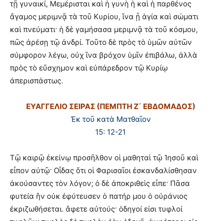
τῇ γυναικί, Μεμέρισται καὶ ἡ γυνὴ ἡ καὶ ἡ παρθένος
ἄγαμος μεριμνᾷ τὰ τοῦ Κυρίου, ἵνα ᾖ ἁγία καὶ σώματι
καὶ πνεύματι· ἡ δὲ γαμήσασα μεριμνᾷ τὰ τοῦ κόσμου,
πῶς ἀρέσῃ τῷ ἀνδρί. Τοῦτο δὲ πρὸς τὸ ὑμῶν αὐτῶν
σύμφορον λέγω, οὐχ ἵνα βρόχον ὑμῖν ἐπιβάλω, ἀλλὰ
πρὸς τὸ εὔσχημον καὶ εὐπάρεδρον τῷ Κυρίῳ
ἀπερισπάστως.
ΕΥΑΓΓΕΛΙΟ ΣΕΙΡΑΣ (ΠΕΜΠΤΗ Ζ΄ ΕΒΔΟΜΑΔΟΣ)
Ἐκ τοῦ κατὰ Ματθαῖον
15: 12-21
Τῷ καιρῷ ἐκείνῳ προσῆλθον οἱ μαθηταὶ τῷ Ἰησοῦ καὶ
εἶπον αὐτῷ· Οἶδας ὅτι οἱ Φαρισαῖοι ἐσκανδαλίσθησαν
ἀκούσαντες τὸν λόγον; ὁ δὲ ἀποκριθεὶς εἶπε· Πᾶσα
φυτεία ἣν οὐκ ἐφύτευσεν ὁ πατήρ μου ὁ οὐράνιος
ἐκριζωθήσεται. ἄφετε αὐτούς· ὁδηγοί εἰσι τυφλοί