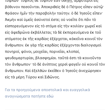
τυφλῶν· τυφλὸς δὲ τυφλὸν ἐὰν ὁδηγῇ, ἀμφότεροι εἰς
βόθυνον πεσοῦνται. Ἀποκριθεὶς δὲ ὁ Πέτρος εἶπεν αὐτῷ·
Φράσον ἡμῖν τὴν παραβολήν ταύτην. ὁ δὲ Ἰησοῦς εἶπεν·
Ἀκμὴν καὶ ὑμεῖς ἀσύνετοί ἐστε; οὐ νοεῖτε ὅτι πᾶν τὸ
εἰσπορευόμενον εἰς τὸ στόμα εἰς τὴν κοιλίαν χωρεῖ καὶ
εἰς ἀφεδρῶνα ἐκβάλλεται; τὰ δὲ ἐκπορευόμενα ἐκ τοῦ
στόματος ἐκ τῆς καρδίας ἐξέρχεται, κἀκεῖνα κοινοῖ τὸν
ἄνθρωπον. ἐκ γὰρ τῆς καρδίας ἐξέρχονται διαλογισμοὶ
πονηροί, φόνοι, μοιχεῖαι, πορνεῖαι, κλοπαί,
ψευδομαρτυρίαι, βλασφημίαι. ταῦτά ἐστι τὰ κοινοῦντα
τὸν ἄνθρωπον· τὸ δὲ ἀνίπτοις χερσὶ φαγεῖν οὐ κοινοῖ τὸν
ἄνθρωπον. Καὶ ἐξελθὼν ἐκεῖθεν ὁ Ἰησοῦς ἀνεχώρησεν
εἰς τὰ μέρη Τύρου καὶ Σιδῶνος.
Για τα προηγούμενα αποστολικά και ευαγγελικά
αναγνώσματα πατήστε εδώ