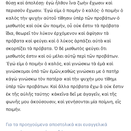
θύσῃ καὶ ἀπολέσῃ· ἐγὼ ἦλθον ἵνα ζωὴν ἔχωσιν καὶ
περισσὸν ἔχωσιν. ᾽Εγώ εἰμι ὁ ποιμὴν ὁ καλός· ὁ ποιμὴν ὁ
καλὸς τὴν ψυχὴν αὐτοῦ τίθησιν ὑπὲρ τῶν προβάτων·ὁ
μισθωτὸς καὶ οὐκ ὢν ποιμήν, οὗ οὐκ ἔστιν τὰ πρόβατα
ἴδια, θεωρεῖ τὸν λύκον ἐρχόμενον καὶ ἀφίησιν τὰ
πρόβατα καὶ φεύγει καὶ ὁ λύκος ἁρπάζει αὐτὰ καὶ
σκορπίζει τὰ πρόβατα. Ὁ δὲ μισθωτὸς φεύγει ὅτι
μισθωτός ἐστιν καὶ οὐ μέλει αὐτῷ περὶ τῶν προβάτων.
᾽Εγώ εἰμι ὁ ποιμὴν ὁ καλός, καὶ γινώσκω τὰ ἐμὰ καὶ
γινώσκομαι ὑπὸ τῶν ἐμῶν,καθὼς γινώσκει με ὁ πατὴρ
κἀγὼ γινώσκω τὸν πατέρα· καὶ τὴν ψυχήν μου τίθημι
ὑπὲρ τῶν προβάτων. Καὶ ἄλλα πρόβατα ἔχω ἃ οὐκ ἔστιν
ἐκ τῆς αὐλῆς ταύτης· κἀκεῖνα δεῖ με ἀγαγεῖν, καὶ τῆς
φωνῆς μου ἀκούσουσιν, καὶ γενήσονται μία ποίμνη, εἷς
ποιμήν.
Για τα προηγούμενα αποστολικά και ευαγγελικά