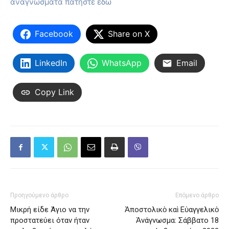
αναγνώσματα πατήστε εδώ
Facebook
Share on X
LinkedIn
WhatsApp
Email
Copy Link
Προηγούμενο άρθρο
Επόμενο άρθρο
Μικρή είδε Άγιο να την
Ἀποστολικὸ καὶ Εὐαγγελικὸ
προστατεύει όταν ήταν
Ἀνάγνωσμα: Σάββατο 18