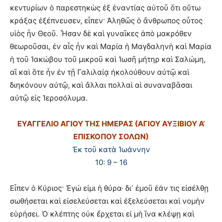
κεντυρίων ὁ παρεστηκὼς ἐξ ἐναντίας αὐτοῦ ὅτι οὕτω
κράξας ἐξέπνευσεν, εἶπεν· Ἀληθῶς ὁ ἄνθρωπος οὗτος
υἱὸς ἦν Θεοῦ. Ἦσαν δὲ καὶ γυναῖκες ἀπὸ μακρόθεν
θεωροῦσαι, ἐν αἷς ἦν καὶ Μαρία ἡ Μαγδαληνὴ καὶ Μαρία
ἡ τοῦ Ἰακώβου τοῦ μικροῦ καὶ Ἰωσῆ μήτηρ καὶ Σαλώμη,
αἳ καὶ ὅτε ἦν ἐν τῇ Γαλιλαίᾳ ἠκολούθουν αὐτῷ καὶ
διηκόνουν αὐτῷ, καὶ ἄλλαι πολλαὶ αἱ συναναβᾶσαι
αὐτῷ εἰς Ἱεροσόλυμα.
ΕΥΑΓΓΕΛΙΟ ΑΓΙΟΥ ΤΗΣ ΗΜΕΡΑΣ (ΑΓΙΟΥ ΑΥΞΙΒΙΟΥ Α’
ΕΠΙΣΚΟΠΟΥ ΣΟΛΩΝ)
Ἐκ τοῦ κατὰ Ἰωάννην
10: 9 – 16
Εἶπεν ὁ Κύριος· Ἐγώ εἰμι ἡ θύρα· δι᾽ ἐμοῦ ἐάν τις εἰσέλθῃ
σωθήσεται καὶ εἰσελεύσεται καὶ ἐξελεύσεται καὶ νομὴν
εὑρήσει. Ὁ κλέπτης οὐκ ἔρχεται εἰ μὴ ἵνα κλέψῃ καὶ