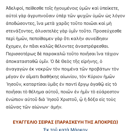
Ἀδελφοί, πείθεσθε τοῖς ἡγουμένοις ὑμῶν καὶ ὑπείκετε,
αὐτοὶ γὰρ ἀγρυπνοῦσιν ὑπὲρ τῶν ψυχῶν ὑμῶν ὡς λόγον
ἀποδώσοντες, ἵνα μετὰ χαρᾶς τοῦτο ποιῶσι καὶ μὴ
στενάζοντες, ἀλυσιτελὲς γὰρ ὑμῖν τοῦτο. Προσεύχεσθε
περὶ ἡμῶν, πεποίθαμεν γὰρ ὅτι καλὴν συνείδησιν
ἔχομεν, ἐν πᾶσι καλῶς θέλοντες ἀναστρέφεσθαι.
Περισσοτέρως δὲ παρακαλῶ τοῦτο ποιῆσαι ἵνα τάχιον
ἀποκατασταθῶ ὑμῖν. Ὁ δὲ Θεὸς τῆς εἰρήνης, ὁ
ἀναγαγὼν ἐκ νεκρῶν τὸν ποιμένα τῶν προβάτων τὸν
μέγαν ἐν αἵματι διαθήκης αἰωνίου, τὸν Κύριον ἡμῶν
᾽Ιησοῦν, καταρτίσαι ὑμᾶς ἐν παντὶ ἔργῳ ἀγαθῷ εἰς τὸ
ποιῆσαι τὸ θέλημα αὐτοῦ, ποιῶν ἐν ἡμῖν τὸ εὐάρεστον
ἐνώπιον αὐτοῦ διὰ ᾽Ιησοῦ Χριστοῦ, ᾧ ἡ δόξα εἰς τοὺς
αἰῶνας τῶν αἰώνων· ἀμήν.
ΕΥΑΓΓΕΛΙΟ ΣΕΙΡΑΣ (ΠΑΡΑΣΚΕΥΗ ΤΗΣ ΑΠΟΚΡΕΩ)
Ἐκ τοῦ κατὰ Μάρκον