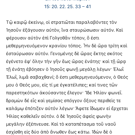
15: 20. 22. 25. 33 – 41
Τῷ καιρῷ ἐκείνῳ, οἱ στρατιῶται παραλαβόντες τὸν
Ἰησοῦν ἐξάγουσιν αὐτὸν, ἵνα σταυρώσωσιν αὐτόν. Καὶ
φέρουσιν αὐτὸν ἐπὶ Γολγοθᾶν τόπον, ὅ ἐστι
μεθερμηνευόμενον κρανίου τόπος. Ἦν δὲ ὥρα τρίτη καὶ
ἐσταύρωσαν αὐτόν. Γενομένης δὲ ὥρας ἕκτης σκότος
ἐγένετο ἐφ’ ὅλην τὴν γῆν ἕως ὥρας ἐνάτης· καὶ τῇ ὥρᾳ
τῇ ἐνάτῃ ἐβόησεν ὁ Ἰησοῦς φωνῇ μεγάλῃ λέγων· Ἐλωῒ
Ἐλωῒ, λιμᾶ σαβαχθανί; ὅ ἐστι μεθερμηνευόμενον, ὁ Θεός
μου ὁ Θεός μου, εἰς τί με ἐγκατέλιπες; καί τινες τῶν
παρεστηκότων ἀκούσαντες ἔλεγον· Ἴδε Ἠλίαν φωνεῖ.
δραμὼν δέ εἷς καὶ γεμίσας σπόγγον ὄξους περιθεὶς τε
καλάμῳ ἐπότιζεν αὐτόν λέγων· Ἄφετε ἴδωμεν εἰ ἔρχεται
Ἠλίας καθελεῖν αὐτόν. ὁ δὲ Ἰησοῦς ἀφεὶς φωνὴν
μεγάλην ἐξέπνευσε. Καὶ τὸ καταπέτασμα τοῦ ναοῦ
ἐσχίσθη εἰς δύο ἀπὸ ἄνωθεν ἕως κάτω. Ἰδὼν δὲ ὁ