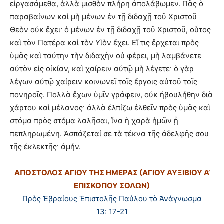
εἰργασάμεθα, ἀλλὰ μισθὸν πλήρη ἀπολάβωμεν. Πᾶς ὁ
παραβαίνων καὶ μὴ μένων ἐν τῇ διδαχῇ τοῦ Χριστοῦ
Θεὸν οὐκ ἔχει· ὁ μένων ἐν τῇ διδαχῇ τοῦ Χριστοῦ, οὗτος
καὶ τὸν Πατέρα καὶ τὸν Υἱὸν ἔχει. Εἴ τις ἔρχεται πρὸς
ὑμᾶς καὶ ταύτην τὴν διδαχὴν οὐ φέρει, μὴ λαμβάνετε
αὐτὸν εἰς οἰκίαν, καὶ χαίρειν αὐτῷ μὴ λέγετε· ὁ γὰρ
λέγων αὐτῷ χαίρειν κοινωνεῖ τοῖς ἔργοις αὐτοῦ τοῖς
πονηροῖς. Πολλὰ ἔχων ὑμῖν γράφειν, οὐκ ἠβουλήθην διὰ
χάρτου καὶ μέλανος· ἀλλὰ ἐλπίζω ἐλθεῖν πρὸς ὑμᾶς καὶ
στόμα πρὸς στόμα λαλῆσαι, ἵνα ἡ χαρὰ ἡμῶν ᾖ
πεπληρωμένη. Ἀσπάζεταί σε τὰ τέκνα τῆς ἀδελφῆς σου
τῆς ἐκλεκτῆς· ἀμήν.
ΑΠΟΣΤΟΛΟΣ ΑΓΙΟΥ ΤΗΣ ΗΜΕΡΑΣ (ΑΓΙΟΥ ΑΥΞΙΒΙΟΥ Α’
ΕΠΙΣΚΟΠΟΥ ΣΟΛΩΝ)
Πρὸς Ἑβραίους Ἐπιστολῆς Παύλου τὸ Ἀνάγνωσμα
13: 17-21