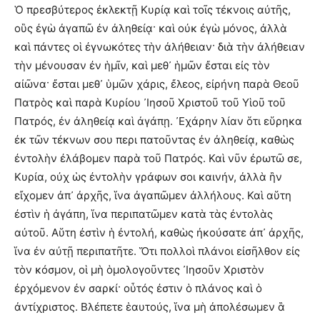
Ὁ πρεσβύτερος ἐκλεκτῇ Κυρίᾳ καὶ τοῖς τέκνοις αὐτῆς,
οὓς ἐγὼ ἀγαπῶ ἐν ἀληθείᾳ· καὶ οὐκ ἐγὼ μόνος, ἀλλὰ
καὶ πάντες οἱ ἐγνωκότες τὴν ἀλήθειαν· διὰ τὴν ἀλήθειαν
τὴν μένουσαν ἐν ἡμῖν, καὶ μεθ᾽ ἡμῶν ἔσται εἰς τὸν
αἰῶνα· ἔσται μεθ᾽ ὑμῶν χάρις, ἔλεος, εἰρήνη παρὰ Θεοῦ
Πατρὸς καὶ παρὰ Κυρίου ᾽Ιησοῦ Χριστοῦ τοῦ Υἱοῦ τοῦ
Πατρός, ἐν ἀληθείᾳ καὶ ἀγάπῃ. ᾽Εχάρην λίαν ὅτι εὕρηκα
ἐκ τῶν τέκνων σου περι πατοῦντας ἐν ἀληθείᾳ, καθὼς
ἐντολὴν ἐλάβομεν παρὰ τοῦ Πατρός. Καὶ νῦν ἐρωτῶ σε,
Κυρία, οὐχ ὡς ἐντολὴν γράφων σοι καινήν, ἀλλὰ ἣν
εἴχομεν ἀπ᾽ ἀρχῆς, ἵνα ἀγαπῶμεν ἀλλήλους. Καὶ αὕτη
ἐστὶν ἡ ἀγάπη, ἵνα περιπατῶμεν κατὰ τὰς ἐντολὰς
αὐτοῦ. Αὕτη ἐστὶν ἡ ἐντολή, καθὼς ἠκούσατε ἀπ᾽ ἀρχῆς,
ἵνα ἐν αὐτῇ περιπατῆτε. Ὅτι πολλοὶ πλάνοι εἰσῆλθον εἰς
τὸν κόσμον, οἱ μὴ ὁμολογοῦντες ᾽Ιησοῦν Χριστὸν
ἐρχόμενον ἐν σαρκί· οὗτός ἐστιν ὁ πλάνος καὶ ὁ
ἀντίχριστος. Βλέπετε ἑαυτούς, ἵνα μὴ ἀπολέσωμεν ἃ