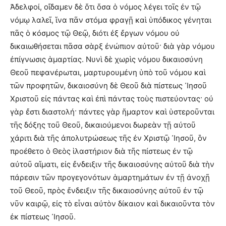
Ἀδελφοί, οἴδαμεν δὲ ὅτι ὅσα ὁ νόμος λέγει τοῖς ἐν τῷ
νόμῳ λαλεῖ, ἵνα πᾶν στόμα φραγῇ καὶ ὑπόδικος γένηται
πᾶς ὁ κόσμος τῷ Θεῷ, διότι ἐξ ἔργων νόμου οὐ
δικαιωθήσεται πᾶσα σὰρξ ἐνώπιον αὐτοῦ· διὰ γὰρ νόμου
ἐπίγνωσις ἁμαρτίας. Νυνὶ δὲ χωρὶς νόμου δικαιοσύνη
Θεοῦ πεφανέρωται, μαρτυρουμένη ὑπὸ τοῦ νόμου καὶ
τῶν προφητῶν, δικαιοσύνη δὲ Θεοῦ διὰ πίστεως ᾿Ιησοῦ
Χριστοῦ εἰς πάντας καὶ ἐπὶ πάντας τοὺς πιστεύοντας· οὐ
γὰρ ἔστι διαστολή· πάντες γὰρ ἥμαρτον καὶ ὑστεροῦνται
τῆς δόξης τοῦ Θεοῦ, δικαιούμενοι δωρεὰν τῇ αὐτοῦ
χάριτι διὰ τῆς ἀπολυτρώσεως τῆς ἐν Χριστῷ ᾿Ιησοῦ, ὃν
προέθετο ὁ Θεὸς ἱλαστήριον διὰ τῆς πίστεως ἐν τῷ
αὐτοῦ αἵματι, εἰς ἔνδειξιν τῆς δικαιοσύνης αὐτοῦ διὰ τὴν
πάρεσιν τῶν προγεγονότων ἁμαρτημάτων ἐν τῇ ἀνοχῇ
τοῦ Θεοῦ, πρὸς ἔνδειξιν τῆς δικαιοσύνης αὐτοῦ ἐν τῷ
νῦν καιρῷ, εἰς τὸ εἶναι αὐτὸν δίκαιον καὶ δικαιοῦντα τὸν
ἐκ πίστεως ᾿Ιησοῦ.