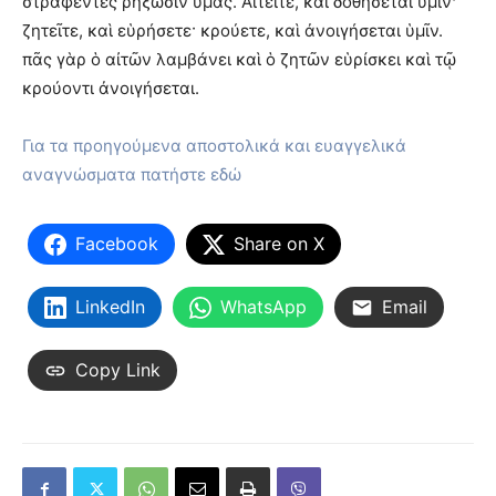
στραφέντες ῥήξωσιν ὑμᾶς. Αἰτεῖτε, καὶ δοθήσεται ὑμῖν·
ζητεῖτε, καὶ εὑρήσετε· κρούετε, καὶ ἀνοιγήσεται ὑμῖν.
πᾶς γὰρ ὁ αἰτῶν λαμβάνει καὶ ὁ ζητῶν εὑρίσκει καὶ τῷ
κρούοντι ἀνοιγήσεται.
Για τα προηγούμενα αποστολικά και ευαγγελικά
αναγνώσματα πατήστε εδώ
Facebook
Share on X
LinkedIn
WhatsApp
Email
Copy Link