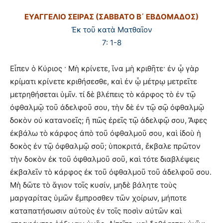
ΕΥΑΓΓΕΛΙΟ ΣΕΙΡΑΣ (ΣΑΒΒΑΤΟ Β΄ ΕΒΔΟΜΑΔΟΣ)
Ἐκ τοῦ κατὰ Ματθαῖον
7: 1-8
Εἶπεν ὁ Κύριος · Μὴ κρίνετε, ἵνα μὴ κριθῆτε· ἐν ᾧ γὰρ
κρίματι κρίνετε κριθήσεσθε, καὶ ἐν ᾧ μέτρῳ μετρεῖτε
μετρηθήσεται ὑμῖν. τί δὲ βλέπεις τὸ κάρφος τὸ ἐν τῷ
ὀφθαλμῷ τοῦ ἀδελφοῦ σου, τὴν δὲ ἐν τῷ σῷ ὀφθαλμῷ
δοκὸν οὐ κατανοεῖς; ἢ πῶς ἐρεῖς τῷ ἀδελφῷ σου, Ἄφες
ἐκβάλω τὸ κάρφος ἀπὸ τοῦ ὀφθαλμοῦ σου, καὶ ἰδοὺ ἡ
δοκὸς ἐν τῷ ὀφθαλμῷ σοῦ; ὑποκριτά, ἔκβαλε πρῶτον
τὴν δοκὸν ἐκ τοῦ ὀφθαλμοῦ σοῦ, καὶ τότε διαβλέψεις
ἐκβαλεῖν τὸ κάρφος ἐκ τοῦ ὀφθαλμοῦ τοῦ ἀδελφοῦ σου.
Μὴ δῶτε τὸ ἅγιον τοῖς κυσίν, μηδὲ βάλητε τοὺς
μαργαρίτας ὑμῶν ἔμπροσθεν τῶν χοίρων, μήποτε
καταπατήσωσιν αὐτοὺς ἐν τοῖς ποσὶν αὐτῶν καὶ