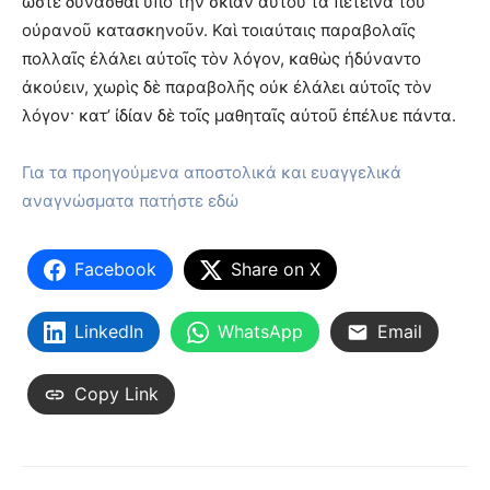
ὥστε δύνασθαι ὑπὸ τὴν σκιὰν αὐτοῦ τὰ πετεινὰ τοῦ
οὐρανοῦ κατασκηνοῦν. Καὶ τοιαύταις παραβολαῖς
πολλαῖς ἐλάλει αὐτοῖς τὸν λόγον, καθὼς ἠδύναντο
ἀκούειν, χωρὶς δὲ παραβολῆς οὐκ ἐλάλει αὐτοῖς τὸν
λόγον· κατ’ ἰδίαν δὲ τοῖς μαθηταῖς αὐτοῦ ἐπέλυε πάντα.
Για τα προηγούμενα αποστολικά και ευαγγελικά
αναγνώσματα πατήστε εδώ
Facebook
Share on X
LinkedIn
WhatsApp
Email
Copy Link