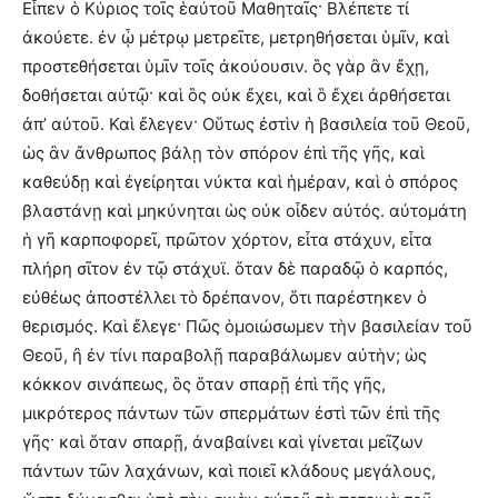
Εἶπεν ὁ Κύριος τοῖς ἑαὐτοῦ Μαθηταῖς· Βλέπετε τί
ἀκούετε. ἐν ᾧ μέτρῳ μετρεῖτε, μετρηθήσεται ὑμῖν, καὶ
προστεθήσεται ὑμῖν τοῖς ἀκούουσιν. ὃς γὰρ ἂν ἔχῃ,
δοθήσεται αὐτῷ· καὶ ὃς οὐκ ἔχει, καὶ ὃ ἔχει ἀρθήσεται
ἀπ’ αὐτοῦ. Καὶ ἔλεγεν· Οὕτως ἐστὶν ἡ βασιλεία τοῦ Θεοῦ,
ὡς ἂν ἄνθρωπος βάλῃ τὸν σπόρον ἐπὶ τῆς γῆς, καὶ
καθεύδῃ καὶ ἐγείρηται νύκτα καὶ ἡμέραν, καὶ ὁ σπόρος
βλαστάνῃ καὶ μηκύνηται ὡς οὐκ οἶδεν αὐτός. αὐτομάτη
ἡ γῆ καρποφορεῖ, πρῶτον χόρτον, εἶτα στάχυν, εἶτα
πλήρη σῖτον ἐν τῷ στάχυϊ. ὅταν δὲ παραδῷ ὁ καρπός,
εὐθέως ἀποστέλλει τὸ δρέπανον, ὅτι παρέστηκεν ὁ
θερισμός. Καὶ ἔλεγε· Πῶς ὁμοιώσωμεν τὴν βασιλείαν τοῦ
Θεοῦ, ἢ ἐν τίνι παραβολῇ παραβάλωμεν αὐτὴν; ὡς
κόκκον σινάπεως, ὃς ὅταν σπαρῇ ἐπὶ τῆς γῆς,
μικρότερος πάντων τῶν σπερμάτων ἐστὶ τῶν ἐπὶ τῆς
γῆς· καὶ ὅταν σπαρῇ, ἀναβαίνει καὶ γίνεται μεῖζων
πάντων τῶν λαχάνων, καὶ ποιεῖ κλάδους μεγάλους,