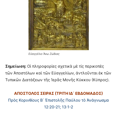
Εὐαγγέλιο Ἄνω Ζώδιας
Σημείωση:
Οἱ πληροφορίες σχετικὰ μὲ τίς περικοπὲς
τῶν Ἀποστόλων καὶ τῶν Εὐαγγελίων, ἀντλοῦνται ἐκ τῶν
Τυπικῶν Διατάξεων τῆς Ἱερᾶς Μονῆς Κύκκου (Κύπρος).
ΑΠΟΣΤΟΛΟΣ ΣΕΙΡΑΣ (ΤΡΙΤΗ Ι
Δ΄ ΕΒΔΟΜΑΔΟΣ)
Πρὸς Κορινθίους Β΄ Ἐπιστολῆς Παύλου τὸ Ἀνάγνωσμα
12:20-21; 13:1-2