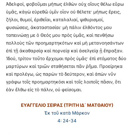
Ἀδελφοί, φοβοῦμαι μήπως ἐλθὼν οὐχ οἵους θέλω εὕρω
ὑμᾶς, κἀγὼ εὑρεθῶ ὑμῖν οἷον οὐ θέλετε· μήπως ἔρεις,
ζήλοι, θυμοί, ἐριθεῖαι, καταλαλιαί, ψιθυρισμοί,
φυσιώσεις, ἀκαταστασίαι· μὴ πάλιν ἐλθόντος μου
ταπεινώσῃ με ὁ Θεός μου πρὸς ὑμᾶς, καὶ πενθήσω
πολλοὺς τῶν προημαρτηκότων καὶ μὴ μετανοησάντων
ἐπὶ τῇ ἀκαθαρσίᾳ καὶ πορνείᾳ καὶ ἀσελγείᾳ ᾗ ἔπραξαν.
Ἰδού, τρίτον τοῦτο ἔρχομαι πρὸς ὑμᾶς· ἐπὶ στόματος δύο
μαρτύρων καὶ τριῶν σταθήσεται πᾶν ῥῆμα. Προείρηκα
καὶ προλέγω, ὡς παρὼν τὸ δεύτερον, καὶ ἀπὼν νῦν
γράφω τοῖς προημαρτηκόσι καὶ τοῖς λοιποῖς πᾶσιν, ὅτι
ἐὰν ἔλθω εἰς τὸ πάλιν, οὐ φείσομαι.
ΕΥΑΓΓΕΛΙΟ ΣΕΙΡΑΣ (ΤΡΙΤΗ ΙΔ΄ ΜΑΤΘΑΙΟΥ)
Ἐκ τοῦ κατὰ Μάρκον
4: 24-34