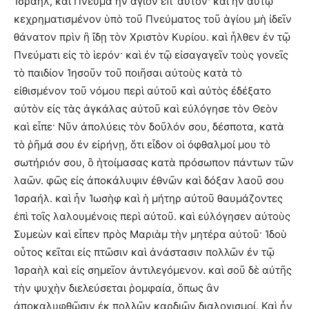
Ἰσραήλ, καὶ Πνεῦμα ἦν ἅγιον ἐπ’ αὐτόν· καὶ ἦν αὐτῷ
κεχρηματισμένον ὑπὸ τοῦ Πνεύματος τοῦ ἁγίου μὴ ἰδεῖν
θάνατον πρὶν ἢ ἴδῃ τὸν Χριστὸν Κυρίου. καὶ ἦλθεν ἐν τῷ
Πνεύματι εἰς τὸ ἱερόν· καὶ ἐν τῷ εἰσαγαγεῖν τοὺς γονεῖς
τὸ παιδίον Ἰησοῦν τοῦ ποιῆσαι αὐτοὺς κατὰ τὸ
εἰθισμένον τοῦ νόμου περὶ αὐτοῦ καὶ αὐτὸς ἐδέξατο
αὐτὸν εἰς τὰς ἀγκάλας αὐτοῦ καὶ εὐλόγησε τὸν Θεὸν
καὶ εἶπε· Νῦν ἀπολύεις τὸν δοῦλόν σου, δέσποτα, κατὰ
τὸ ῥῆμά σου ἐν εἰρήνῃ, ὅτι εἶδον οἱ ὀφθαλμοί μου τὸ
σωτήριόν σου, ὃ ἡτοίμασας κατὰ πρόσωπον πάντων τῶν
λαῶν. φῶς εἰς ἀποκάλυψιν ἐθνῶν καὶ δόξαν λαοῦ σου
Ἰσραήλ. καὶ ἦν Ἰωσὴφ καὶ ἡ μήτηρ αὐτοῦ θαυμάζοντες
ἐπὶ τοῖς λαλουμένοις περὶ αὐτοῦ. καὶ εὐλόγησεν αὐτοὺς
Συμεὼν καὶ εἶπεν πρὸς Μαριὰμ τὴν μητέρα αὐτοῦ· Ἰδοὺ
οὗτος κεῖται εἰς πτῶσιν καὶ ἀνάστασιν πολλῶν ἐν τῷ
Ἰσραὴλ καὶ εἰς σημεῖον ἀντιλεγόμενον. καὶ σοῦ δὲ αὐτῆς
τὴν ψυχὴν διελεύσεται ῥομφαία, ὅπως ἂν
ἀποκαλυφθῶσιν ἐκ πολλῶν καρδιῶν διαλογισμοί. Καὶ ἦν