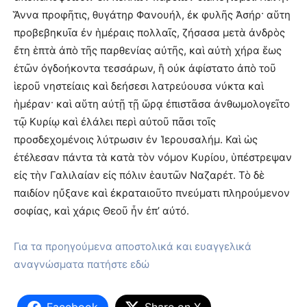
Ἅννα προφῆτις, θυγάτηρ Φανουήλ, ἐκ φυλῆς Ἀσήρ· αὕτη
προβεβηκυῖα ἐν ἡμέραις πολλαῖς, ζήσασα μετὰ ἀνδρὸς
ἔτη ἑπτὰ ἀπὸ τῆς παρθενίας αὐτῆς, καὶ αὐτὴ χήρα ἕως
ἐτῶν ὀγδοήκοντα τεσσάρων, ἣ οὐκ ἀφίστατο ἀπὸ τοῦ
ἱεροῦ νηστείαις καὶ δεήσεσι λατρεύουσα νύκτα καὶ
ἡμέραν· καὶ αὕτη αὐτῇ τῇ ὥρᾳ ἐπιστᾶσα ἀνθωμολογεῖτο
τῷ Κυρίῳ καὶ ἐλάλει περὶ αὐτοῦ πᾶσι τοῖς
προσδεχομένοις λύτρωσιν ἐν Ἱερουσαλήμ. Καὶ ὡς
ἐτέλεσαν πάντα τὰ κατὰ τὸν νόμον Κυρίου, ὑπέστρεψαν
εἰς τὴν Γαλιλαίαν εἰς πόλιν ἑαυτῶν Ναζαρέτ. Τὸ δὲ
παιδίον ηὔξανε καὶ ἐκραταιοῦτο πνεύματι πληρούμενον
σοφίας, καὶ χάρις Θεοῦ ἦν ἐπ’ αὐτό.
Για τα προηγούμενα αποστολικά και ευαγγελικά
αναγνώσματα πατήστε εδώ