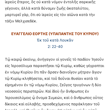
ἱερεὺς ἕτερος, ὃς οὐ κατὰ νόμον ἐντολῆς σαρκικῆς
γέγονεν, ἀλλὰ κατὰ δύναμιν ζωῆς ἀκαταλύτου,
μαρτυρεῖ γὰρ, ὅτι σὺ ἱερεὺς εἰς τὸν αἰῶνα κατὰ τὴν
τάξιν Μελχισεδέκ.
ΕΥΑΓΓΕΛΙΟ ΕΟΡΤΗΣ (ΥΠΑΠΑΝΤΗΣ ΤΟΥ ΚΥΡΙΟΥ)
Ἐκ τοῦ κατὰ Λουκᾶν
2: 22-40
Τῷ καιρῷ ἐκείνῳ, ἀνήγαγον οἱ γονεῖς τὸ παιδίον Ἰησοῦν
εἰς Ἱεροσόλυμα παραστῆσαι τῷ Κυρίῳ, καθὼς γέγραπται
ἐν νόμῳ Κυρίου ὅτι πᾶν ἄρσεν διανοῖγον μήτραν ἅγιον
τῷ Κυρίῳ κληθήσεται, καὶ τοῦ δοῦναι θυσίαν κατὰ τὸ
εἰρημένον ἐν τῷ νόμῳ Κυρίου, ζεῦγος τρυγόνων ἢ δύο
νεοσσοὺς περιστερῶν. Καὶ ἰδοὺ ἦν ἄνθρωπος ἐν
Ἰερουσολύμοις ᾧ ὄνομα Συμεών, καὶ ὁ ἄνθρωπος οὗτος
δίκαιος καὶ εὐλαβής, προσδεχόμενος παράκλησιν τοῦ