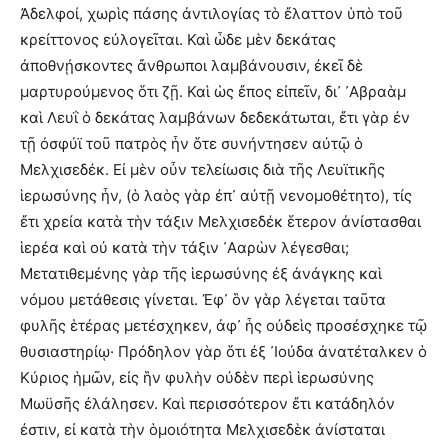
Ἀδελφοί, χωρὶς πάσης ἀντιλογίας τὸ ἔλαττον ὑπὸ τοῦ
κρείττονος εὐλογεῖται. Καὶ ὧδε μὲν δεκάτας
ἀποθνῄσκοντες ἄνθρωποι λαμβάνουσιν, ἐκεῖ δὲ
μαρτυρούμενος ὅτι ζῇ. Καὶ ὡς ἔπος εἰπεῖν, δι᾽ ᾽Αβραὰμ
καὶ Λευΐ ὁ δεκάτας λαμβάνων δεδεκάτωται, ἔτι γὰρ ἐν
τῇ ὀσφύϊ τοῦ πατρὸς ἦν ὅτε συνήντησεν αὐτῷ ὁ
Μελχισεδέκ. Εἰ μὲν οὖν τελείωσις διὰ τῆς Λευϊτικῆς
ἱερωσύνης ἦν, (ὁ λαὸς γὰρ ἐπ᾽ αὐτῇ νενομοθέτητο), τίς
ἔτι χρεία κατὰ τὴν τάξιν Μελχισεδέκ ἕτερον ἀνίστασθαι
ἱερέα καὶ οὐ κατὰ τὴν τάξιν ᾽Ααρὼν λέγεσθαι;
Μετατιθεμένης γὰρ τῆς ἱερωσύνης ἐξ ἀνάγκης καὶ
νόμου μετάθεσις γίνεται. Ἐφ᾽ ὃν γὰρ λέγεται ταῦτα
φυλῆς ἑτέρας μετέσχηκεν, ἀφ᾽ ἧς οὐδεὶς προσέσχηκε τῷ
θυσιαστηρίῳ· Πρόδηλον γὰρ ὅτι ἐξ ᾽Ιούδα ἀνατέταλκεν ὁ
Κύριος ἡμῶν, εἰς ἣν φυλὴν οὐδὲν περὶ ἱερωσύνης
Μωϋσῆς ἐλάλησεν. Καὶ περισσότερον ἔτι κατάδηλόν
ἐστιν, εἰ κατὰ τὴν ὁμοιότητα Μελχισεδὲκ ἀνίσταται