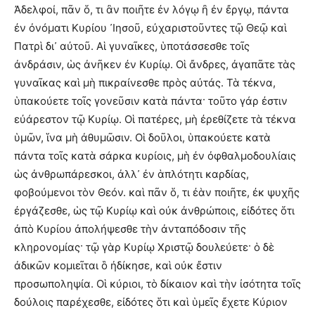
Ἀδελφοί, πᾶν ὅ, τι ἂν ποιῆτε ἐν λόγῳ ἢ ἐν ἔργῳ, πάντα
ἐν ὀνόματι Κυρίου ᾽Ιησοῦ, εὐχαριστοῦντες τῷ Θεῷ καὶ
Πατρὶ δι᾽ αὐτοῦ. Αἱ γυναῖκες, ὑποτάσσεσθε τοῖς
ἀνδράσιν, ὡς ἀνῆκεν ἐν Κυρίῳ. Οἱ ἄνδρες, ἀγαπᾶτε τὰς
γυναῖκας καὶ μὴ πικραίνεσθε πρὸς αὐτάς. Τὰ τέκνα,
ὑπακούετε τοῖς γονεῦσιν κατὰ πάντα· τοῦτο γάρ ἐστιν
εὐάρεστον τῷ Κυρίῳ. Οἱ πατέρες, μὴ ἐρεθίζετε τὰ τέκνα
ὑμῶν, ἵνα μὴ ἀθυμῶσιν. Οἱ δοῦλοι, ὑπακούετε κατὰ
πάντα τοῖς κατὰ σάρκα κυρίοις, μὴ ἐν ὀφθαλμοδουλίαις
ὡς ἀνθρωπάρεσκοι, ἀλλ᾽ ἐν ἁπλότητι καρδίας,
φοβούμενοι τὸν Θεόν. καὶ πᾶν ὅ, τι ἐὰν ποιῆτε, ἐκ ψυχῆς
ἐργάζεσθε, ὡς τῷ Κυρίῳ καὶ οὐκ ἀνθρώποις, εἰδότες ὅτι
ἀπὸ Κυρίου ἀπολήψεσθε τὴν ἀνταπόδοσιν τῆς
κληρονομίας· τῷ γὰρ Κυρίῳ Χριστῷ δουλεύετε· ὁ δὲ
ἀδικῶν κομιεῖται ὃ ἠδίκησε, καὶ οὐκ ἔστιν
προσωποληψία. Οἱ κύριοι, τὸ δίκαιον καὶ τὴν ἰσότητα τοῖς
δούλοις παρέχεσθε, εἰδότες ὅτι καὶ ὑμεῖς ἔχετε Κύριον