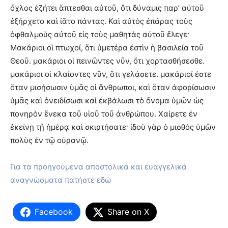
ὄχλος ἐζήτει ἅπτεσθαι αὐτοῦ, ὅτι δύναμις παρ’ αὐτοῦ
ἐξήρχετο καὶ ἰᾶτο πάντας. Καὶ αὐτὸς ἐπάρας τοὺς
ὀφθαλμοὺς αὐτοῦ εἰς τοὺς μαθητὰς αὐτοῦ ἔλεγε·
Μακάριοι οἱ πτωχοί, ὅτι ὑμετέρα ἐστὶν ἡ βασιλεία τοῦ
Θεοῦ. μακάριοι οἱ πεινῶντες νῦν, ὅτι χορτασθήσεσθε.
μακάριοι οἱ κλαίοντες νῦν, ὅτι γελάσετε. μακάριοί ἐστε
ὅταν μισήσωσιν ὑμᾶς οἱ ἄνθρωποι, καὶ ὅταν ἀφορίσωσιν
ὑμᾶς καὶ ὀνειδίσωσι καὶ ἐκβάλωσι τὸ ὄνομα ὑμῶν ὡς
πονηρὸν ἕνεκα τοῦ υἱοῦ τοῦ ἀνθρώπου. Χαίρετε ἐν
ἐκείνῃ τῇ ἡμέρᾳ καὶ σκιρτήσατε· ἰδοὺ γὰρ ὁ μισθὸς ὑμῶν
πολὺς ἐν τῷ οὐρανῷ.
Για τα προηγούμενα αποστολικά και ευαγγελικά
αναγνώσματα πατήστε εδώ
Facebook
Share on X