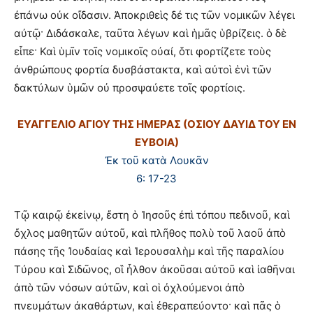
ἐπάνω οὐκ οἴδασιν. Ἀποκριθεὶς δέ τις τῶν νομικῶν λέγει
αὐτῷ· Διδάσκαλε, ταῦτα λέγων καὶ ἡμᾶς ὑβρίζεις. ὁ δὲ
εἶπε· Καὶ ὑμῖν τοῖς νομικοῖς οὐαί, ὅτι φορτίζετε τοὺς
ἀνθρώπους φορτία δυσβάστακτα, καὶ αὐτοὶ ἑνὶ τῶν
δακτύλων ὑμῶν οὐ προσψαύετε τοῖς φορτίοις.
ΕΥΑΓΓΕΛΙΟ ΑΓΙΟΥ ΤΗΣ ΗΜΕΡΑΣ (ΟΣΙΟΥ ΔΑΥΙΔ ΤΟΥ ΕΝ
ΕΥΒΟΙΑ)
Ἐκ τοῦ κατὰ Λουκᾶν
6: 17-23
Τῷ καιρῷ ἐκείνῳ, ἔστη ὁ Ἰησοῦς ἐπὶ τόπου πεδινοῦ, καὶ
ὄχλος μαθητῶν αὐτοῦ, καὶ πλῆθος πολὺ τοῦ λαοῦ ἀπὸ
πάσης τῆς Ἰουδαίας καὶ Ἱερουσαλὴμ καὶ τῆς παραλίου
Τύρου καὶ Σιδῶνος, οἳ ἦλθον ἀκοῦσαι αὐτοῦ καὶ ἰαθῆναι
ἀπὸ τῶν νόσων αὐτῶν, καὶ οἱ ὀχλούμενοι ἀπὸ
πνευμάτων ἀκαθάρτων, καὶ ἐθεραπεύοντο· καὶ πᾶς ὁ