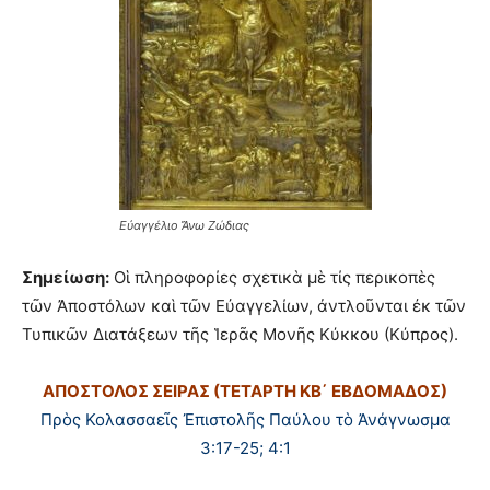
Εὐαγγέλιο Ἄνω Ζώδιας
Σημείωση:
Οἱ πληροφορίες σχετικὰ μὲ τίς περικοπὲς
τῶν Ἀποστόλων καὶ τῶν Εὐαγγελίων, ἀντλοῦνται ἐκ τῶν
Τυπικῶν Διατάξεων τῆς Ἱερᾶς Μονῆς Κύκκου (Κύπρος).
ΑΠΟΣΤΟΛΟΣ ΣΕΙΡΑΣ (ΤΕΤΑΡΤΗ ΚΒ΄ ΕΒΔΟΜΑΔΟΣ)
Πρὸς Κολασσαεῖς Ἐπιστολῆς Παύλου τὸ Ἀνάγνωσμα
3:17-25; 4:1