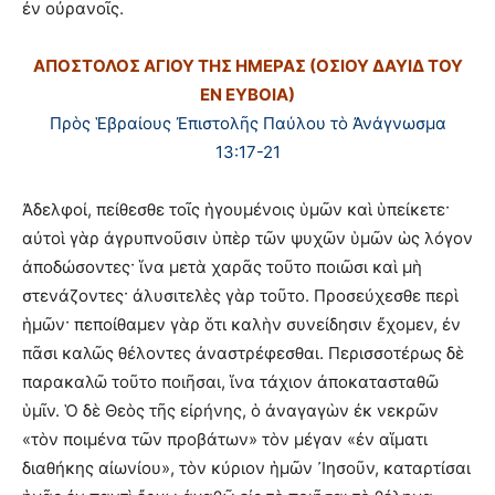
ἐν οὐρανοῖς.
ΑΠΟΣΤΟΛΟΣ ΑΓΙΟΥ ΤΗΣ ΗΜΕΡΑΣ (ΟΣΙΟΥ ΔΑΥΙΔ ΤΟΥ
ΕΝ ΕΥΒΟΙΑ)
Πρὸς Ἑβραίους Ἐπιστολῆς Παύλου τὸ Ἀνάγνωσμα
13:17-21
Ἀδελφοί, πείθεσθε τοῖς ἡγουμένοις ὑμῶν καὶ ὑπείκετε·
αὐτοὶ γὰρ ἀγρυπνοῦσιν ὑπὲρ τῶν ψυχῶν ὑμῶν ὡς λόγον
ἀποδώσοντες· ἵνα μετὰ χαρᾶς τοῦτο ποιῶσι καὶ μὴ
στενάζοντες· ἀλυσιτελὲς γὰρ τοῦτο. Προσεύχεσθε περὶ
ἡμῶν· πεποίθαμεν γὰρ ὅτι καλὴν συνείδησιν ἔχομεν, ἐν
πᾶσι καλῶς θέλοντες ἀναστρέφεσθαι. Περισσοτέρως δὲ
παρακαλῶ τοῦτο ποιῆσαι, ἵνα τάχιον ἀποκατασταθῶ
ὑμῖν. Ὁ δὲ Θεὸς τῆς εἰρήνης, ὁ ἀναγαγὼν ἐκ νεκρῶν
«τὸν ποιμένα τῶν προβάτων» τὸν μέγαν «ἐν αἵματι
διαθήκης αἰωνίου», τὸν κύριον ἡμῶν ᾿Ιησοῦν, καταρτίσαι