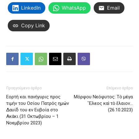
LinkedIn
WhatsApp
Email
Copy Link
Προηγούμενο άρθρο
Επόμενο άρθρο
Εορτή και πανήγυρις προς
Μόρφου Νεόφυτος: Τὸ μέγα
τιμήν του Οσίου Πατρός ημών
Ἔλεος καὶ τὸ ἔλαιον…
Δαυίδ του εν Ευβοία στο
(26.10.2023)
Ακάκι (31 Οκτωβρίου – 1
Νοεμβρίου 2023)