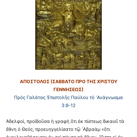
ΑΠΟΣΤΟΛΟΣ (
ΣΑΒΒΑΤΟ ΠΡΟ ΤΗΣ ΧΡΙΣΤΟΥ
ΓΕΝΝΗΣΕΩΣ
)
Πρὸς Γαλάτας Ἐπιστολῆς Παύλου τὸ ᾽Ανάγνωσμα
3:8-12
Ἀδελφοί, προϊδοῦσα ἡ γραφὴ ὅτι ἐκ πίστεως δικαιοῖ τὰ
ἔθνη ὁ Θεός, προευηγγελίσατο τῷ ᾿Αβραὰμ «ὅτι