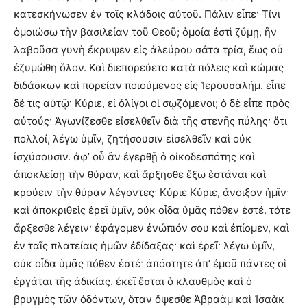
κατεσκήνωσεν ἐν τοῖς κλάδοις αὐτοῦ. Πάλιν εἶπε· Τίνι
ὁμοιώσω τὴν βασιλείαν τοῦ Θεοῦ; ὁμοία ἐστὶ ζύμῃ, ἣν
λαβοῦσα γυνὴ ἔκρυψεν εἰς ἀλεύρου σάτα τρία, ἕως οὗ
ἐζυμώθη ὅλον. Καὶ διεπορεύετο κατὰ πόλεις καὶ κώμας
διδάσκων καὶ πορείαν ποιούμενος εἰς Ἱερουσαλήμ. εἶπε
δέ τις αὐτῷ· Κύριε, εἰ ὀλίγοι οἱ σῳζόμενοι; ὁ δὲ εἶπε πρὸς
αὐτούς· Ἀγωνίζεσθε εἰσελθεῖν διὰ τῆς στενῆς πύλης· ὅτι
πολλοί, λέγω ὑμῖν, ζητήσουσιν εἰσελθεῖν καὶ οὐκ
ἰσχύσουσιν. ἀφ’ οὗ ἂν ἐγερθῇ ὁ οἰκοδεσπότης καὶ
ἀποκλείσῃ τὴν θύραν, καὶ ἄρξησθε ἔξω ἑστάναι καὶ
κρούειν τὴν θύραν λέγοντες· Κύριε Κύριε, ἄνοιξον ἡμῖν·
καὶ ἀποκριθεὶς ἐρεῖ ὑμῖν, οὐκ οἶδα ὑμᾶς πόθεν ἐστέ. τότε
ἄρξεσθε λέγειν· ἐφάγομεν ἐνώπιόν σου καὶ ἐπίομεν, καὶ
ἐν ταῖς πλατείαις ἡμῶν ἐδίδαξας· καὶ ἐρεῖ· λέγω ὑμῖν,
οὐκ οἶδα ὑμᾶς πόθεν ἐστέ· ἀπόστητε ἀπ’ ἐμοῦ πάντες οἱ
ἐργάται τῆς ἀδικίας. ἐκεῖ ἔσται ὁ κλαυθμὸς καὶ ὁ
βρυγμὸς τῶν ὀδόντων, ὅταν ὄψεσθε Ἀβραὰμ καὶ Ἰσαὰκ