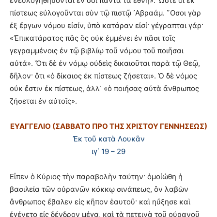
ἐνευλογηθήσονται ἐν σοὶ πάντα τὰ ἔθνη». Ὥστε οἱ ἐκ
πίστεως εὐλογοῦνται σὺν τῷ πιστῷ ᾿Αβραάμ. ῞Οσοι γὰρ
ἐξ ἔργων νόμου εἰσίν, ὑπὸ κατάραν εἰσί· γέγραπται γάρ·
«Ἐπικατάρατος πᾶς ὃς οὐκ ἐμμένει ἐν πᾶσι τοῖς
γεγραμμένοις ἐν τῷ βιβλίῳ τοῦ νόμου τοῦ ποιῆσαι
αὐτά». Ὅτι δὲ ἐν νόμῳ οὐδεὶς δικαιοῦται παρὰ τῷ Θεῷ,
δῆλον· ὅτι «ὁ δίκαιος ἐκ πίστεως ζήσεται». Ὁ δὲ νόμος
οὐκ ἔστιν ἐκ πίστεως, ἀλλ᾿ «ὁ ποιήσας αὐτὰ ἄνθρωπος
ζήσεται ἐν αὐτοῖς».
ΕΥΑΓΓΕΛΙΟ
(ΣΑΒΒΑΤΟ ΠΡΟ ΤΗΣ ΧΡΙΣΤΟΥ ΓΕΝΝΗΣΕΩΣ)
Ἐκ τοῦ κατὰ Λουκᾶν
ιγ΄ 19 – 29
Εἶπεν ὁ Κύριος τὴν παραβολὴν ταύτην· ὁμοίώθη ἡ
βασιλεία τῶν οὐρανῶν κόκκῳ σινάπεως, ὃν λαβὼν
ἄνθρωπος ἔβαλεν εἰς κῆπον ἑαυτοῦ· καὶ ηὔξησε καὶ
ἐγένετο εἰς δένδρον μέγα, καὶ τὰ πετεινὰ τοῦ οὐρανοῦ