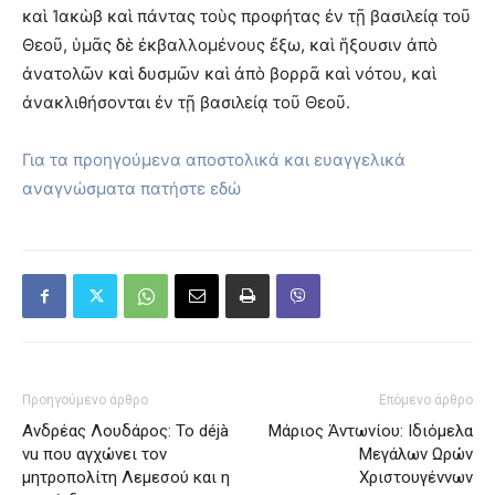
καὶ Ἰακὼβ καὶ πάντας τοὺς προφήτας ἐν τῇ βασιλείᾳ τοῦ
Θεοῦ, ὑμᾶς δὲ ἐκβαλλομένους ἔξω, καὶ ἥξουσιν ἀπὸ
ἀνατολῶν καὶ δυσμῶν καὶ ἀπὸ βορρᾶ καὶ νότου, καὶ
ἀνακλιθήσονται ἐν τῇ βασιλείᾳ τοῦ Θεοῦ.
Για τα προηγούμενα αποστολικά και ευαγγελικά
αναγνώσματα πατήστε εδώ
Προηγούμενο άρθρο
Επόμενο άρθρο
Ανδρέας Λουδάρος: Το déjà
Μάριος Ἀντωνίου: Ιδιόμελα
vu που αγχώνει τον
Μεγάλων Ωρών
μητροπολίτη Λεμεσού και η
Χριστουγέννων