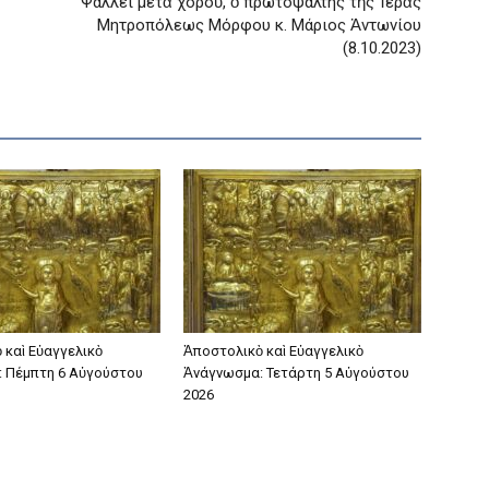
Ψάλλει μετὰ χοροῦ, ὁ πρωτοψάλτης τῆς Ἱερᾶς
Μητροπόλεως Μόρφου κ. Μάριος Ἀντωνίου
(8.10.2023)
 καὶ Εὐαγγελικὸ
Ἀποστολικὸ καὶ Εὐαγγελικὸ
 Πέμπτη 6 Αὐγούστου
Ἀνάγνωσμα: Τετάρτη 5 Αὐγούστου
2026