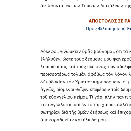
ἀντλοῦνται ἐκ τῶν Τυπικῶν Διατάξεων τῆς
ΑΠΟΣΤΟΛΟΣ ΣΕΙΡΑ
Πρὸς Φιλιππησίους 
Ἀδελφοί, γινώσκειν ὑμᾶς βούλομαι, ὅτι τὰ
ἐλήλυθεν, ὥστε τοὺς δεσμούς μου φανεροὺς
λοιποῖς πᾶσι, καὶ τοὺς πλείονας τῶν ἀδελφ
περισσοτέρως τολμᾶν ἀφόβως τὸν λόγον λαλε
δι᾿ εὐδοκίαν τὸν Χριστὸν κηρύσσουσιν· οἱ 
ἁγνῶς, οἰόμενοι θλῖψιν ἐπιφέρειν τοῖς δεσμο
τοῦ εὐαγγελίου κεῖμαι. Τί γάρ; πλὴν παντὶ 
καταγγέλλεται. καὶ ἐν τούτῳ χαίρω. ἀλλὰ κ
σωτηρίαν διὰ τῆς ὑμῶν δεήσεως καὶ ἐπιχορ
ἀποκαραδοκίαν καὶ ἐλπίδα μου.