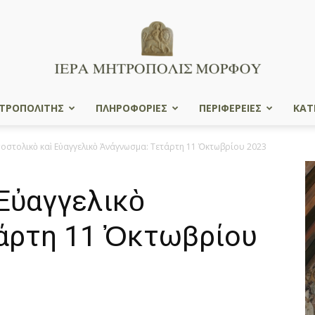
ΤΡΟΠΟΛΙΤΗΣ
ΠΛΗΡΟΦΟΡΙΕΣ
ΠΕΡΙΦΕΡΕΙΕΣ
ΚΑΤ
Ιερά
οστολικὸ καὶ Εὐαγγελικὸ Ἀνάγνωσμα: Τετάρτη 11 Ὀκτωβρίου 2023
Εὐαγγελικὸ
Μητρόπολις
άρτη 11 Ὀκτωβρίου
Μόρφου