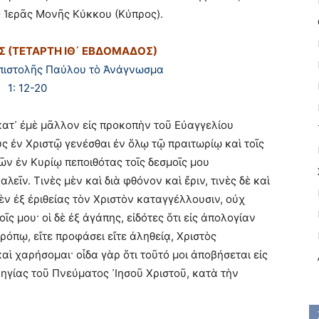
 Ἱερᾶς Μονῆς Κύκκου (Κύπρος).
Σ (ΤΕΤΑΡΤΗ ΙΘ΄ ΕΒΔΟΜΑΔΟΣ)
Ἐπιστολῆς Παύλου τὸ Ἀνάγνωσμα
1: 12-20
 κατ᾿ ἐμὲ μᾶλλον εἰς προκοπὴν τοῦ Εὐαγγελίου
 ἐν Χριστῷ γενέσθαι ἐν ὅλῳ τῷ πραιτωρίῳ καὶ τοῖς
ῶν ἐν Κυρίῳ πεποιθότας τοῖς δεσμοῖς μου
ῖν. Τινὲς μὲν καὶ διὰ φθόνον καὶ ἔριν, τινὲς δὲ καὶ
μὲν ἐξ ἐριθείας τὸν Χριστὸν καταγγέλλουσιν, οὐχ
ῖς μου· οἱ δὲ ἐξ ἀγάπης, εἰδότες ὅτι εἰς ἀπολογίαν
τρόπῳ, εἴτε προφάσει εἴτε ἀληθείᾳ, Χριστὸς
αὶ χαρήσομαι· οἶδα γὰρ ὅτι τοῦτό μοι ἀποβήσεται εἰς
ηγίας τοῦ Πνεύματος ᾿Ιησοῦ Χριστοῦ, κατὰ τὴν