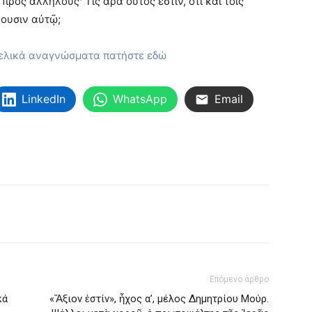
ρὸς ἀλλήλους· Τίς ἄρα οὗτός ἐστιν, ὅτι καὶ τοῖς
ύουσιν αὐτῷ;
γελικά αναγνώσματα πατήστε εδώ
LinkedIn
WhatsApp
Email
Επόμενο άρθρο
κά
«Ἄξιον ἐστίν», ἦχος α’, μέλος Δημητρίου Μούρ.