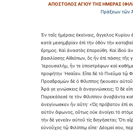
ΑΠΟΣΤΟΛΟΣ ΑΓΙΟΥ ΤΗΣ ΗΜΕΡΑΣ (ΦΙΛ
Πράξεων τῶν 
Ἐν ταῖς ἡμέραις ἐκείναις, ἄγγελος Κυρίου
κατὰ μεσημβρίαν ἐπὶ τὴν ὁδὸν τὴν καταβαί
ἔρημος. Καὶ ἀναστὰς ἐπορεύθη. Καὶ ἰδοὺ 
βασιλίσσης Αἰθιόπων, ὃς ἦν ἐπὶ πάσης τῆς
῾Ιερουσαλήμ, ἦν τε ὑποστρέφων καὶ καθήμε
προφήτην ῾Ησαΐαν. Εἶπε δὲ τὸ Πνεῦμα τῷ Φ
Προσδραμὼν δὲ ὁ Φίλιππος ἤκουσεν αὐτοῦ 
Ἆρά γε γινώσκεις ἃ ἀναγινώσκεις; Ὁ δὲ εἶπ
Παρεκάλεσέ τε τὸν Φίλιππον ἀναβάντα καθ
ἀνεγίνωσκεν ἦν αὕτη· «Ὡς πρόβατον ἐπὶ σ
αὐτὸν ἄφωνος, οὕτως οὐκ ἀνοίγει τὸ στόμα
τὴν δὲ γενεὰν αὐτοῦ τίς διηγήσεται; Ὅτι αἴ
εὐνοῦχος τῷ Φιλίππῳ εἶπε· Δέομαί σου, περ