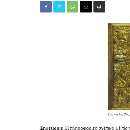
Εὐαγγέλιο Ἄνω
Σημείωση:
Οἱ πληροφορίες σχετικὰ μὲ τίς