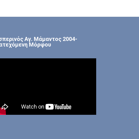
σπερινός Αγ. Μάμαντος 2004-
ατεχόμενη Μόρφου