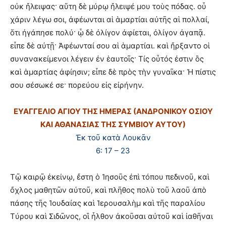
οὐκ ἤλειψας· αὕτη δὲ μύρῳ ἤλειψέ μου τοὺς πόδας. οὗ
χάριν λέγω σοι, ἀφέωνται αἱ ἁμαρτίαι αὐτῆς αἱ πολλαί,
ὅτι ἠγάπησε πολύ· ᾧ δὲ ὀλίγον ἀφίεται, ὀλίγον ἀγαπᾷ.
εἶπε δὲ αὐτῇ· Ἀφέωνταί σου αἱ ἁμαρτίαι. καὶ ἤρξαντο οἱ
συνανακείμενοι λέγειν ἐν ἑαυτοῖς· Τίς οὗτός ἐστιν ὃς
καὶ ἁμαρτίας ἀφίησιν; εἶπε δὲ πρὸς τὴν γυναῖκα· Ἡ πίστις
σου σέσωκέ σε· πορεύου εἰς εἰρήνην.
ΕΥΑΓΓΕΛΙΟ ΑΓΙΟΥ ΤΗΣ ΗΜΕΡΑΣ (ΑΝΔΡΟΝΙΚΟΥ ΟΣΙΟΥ
ΚΑΙ ΑΘΑΝΑΣΙΑΣ ΤΗΣ ΣΥΜΒΙΟΥ ΑΥΤΟΥ)
Ἐκ τοῦ κατὰ Λουκᾶν
6: 17 – 23
Τῷ καιρῷ ἐκείνῳ, ἔστη ὁ Ἰησοῦς ἐπὶ τόπου πεδινοῦ, καὶ
ὄχλος μαθητῶν αὐτοῦ, καὶ πλῆθος πολὺ τοῦ λαοῦ ἀπὸ
πάσης τῆς Ἰουδαίας καὶ Ἱερουσαλὴμ καὶ τῆς παραλίου
Τύρου καὶ Σιδῶνος, οἳ ἦλθον ἀκοῦσαι αὐτοῦ καὶ ἰαθῆναι