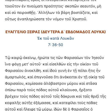
τοιοῦτον ἐν πνεύματι πραότητος· σκοπῶν σεαυτόν, μὴ
καὶ σὺ πειρασθῇς. ᾽Αλλήλων τὰ βάρη βαστάζετε, καὶ
οὕτως ἀναπληρώσατε τὸν νόμον τοῦ Χριστοῦ.
ΕΥΑΓΓΕΛΙΟ ΣΕΙΡΑΣ (ΔΕΥΤΕΡΑ Δ΄ ΕΒΔΟΜΑΔΟΣ ΛΟΥΚΑ)
Ἐκ τοῦ κατὰ Λουκᾶν
7: 36-50
Τῷ καιρῷ ἐκείνῳ, ἠρώτα τις τῶν Φαρισαίων τὸν Ἰησοῦν
ἵνα φάγῃ μετ’ αὐτοῦ· καὶ εἰσελθὼν εἰς τὴν οἰκίαν τοῦ
Φαρισαίου ἀνεκλίθη. καὶ ἰδοὺ γυνὴ ἐν τῇ πόλει ἥτις ἦν
ἁμαρτωλός, καὶ ἐπιγνοῦσα ὅτι ἀνάκειται ἐν τῇ οἰκίᾳ τοῦ
Φαρισαίου, κομίσασα ἀλάβαστρον μύρου καὶ στᾶσα
ὀπίσω παρὰ τοὺς πόδας αὐτοῦ κλαίουσα, ἤρξατο
βρέχειν τοὺς πόδας αὐτοῦ τοῖς δάκρυσι καὶ ταῖς θριξὶ τῆς
κεφαλῆς αὐτῆς ἐξέμασσε, καὶ κατεφίλει τοὺς πόδας
αὐτοῦ καὶ ἤλειφε τῷ μύρῳ. ἰδὼν δὲ ὁ Φαρισαῖος ὁ