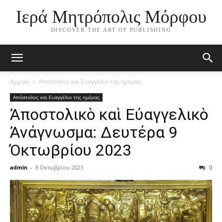
Ιερά Μητρόπολις Μόρφου
DISCOVER THE ART OF PUBLISHING
Αρχική
Απόστολος και Ευαγγέλιο της ημέρας
Απόστολος και Ευαγγέλιο της ημέρας
Ἀποστολικὸ καὶ Εὐαγγελικὸ
Ἀνάγνωσμα: Δευτέρα 9
Ὀκτωβρίου 2023
admin
-
8 Οκτωβρίου 2023
0