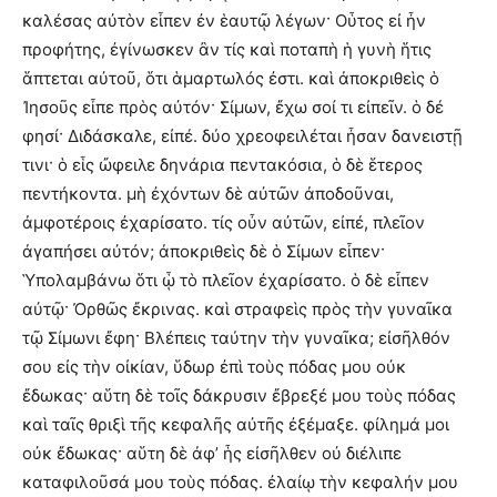
καλέσας αὐτὸν εἶπεν ἐν ἑαυτῷ λέγων· Οὗτος εἰ ἦν
προφήτης, ἐγίνωσκεν ἂν τίς καὶ ποταπὴ ἡ γυνὴ ἥτις
ἅπτεται αὐτοῦ, ὅτι ἁμαρτωλός ἐστι. καὶ ἀποκριθεὶς ὁ
Ἰησοῦς εἶπε πρὸς αὐτόν· Σίμων, ἔχω σοί τι εἰπεῖν. ὁ δέ
φησί· Διδάσκαλε, εἰπέ. δύο χρεοφειλέται ἦσαν δανειστῇ
τινι· ὁ εἷς ὤφειλε δηνάρια πεντακόσια, ὁ δὲ ἕτερος
πεντήκοντα. μὴ ἐχόντων δὲ αὐτῶν ἀποδοῦναι,
ἀμφοτέροις ἐχαρίσατο. τίς οὖν αὐτῶν, εἰπέ, πλεῖον
ἀγαπήσει αὐτόν; ἀποκριθεὶς δὲ ὁ Σίμων εἶπεν·
Ὑπολαμβάνω ὅτι ᾧ τὸ πλεῖον ἐχαρίσατο. ὁ δὲ εἶπεν
αὐτῷ· Ὀρθῶς ἔκρινας. καὶ στραφεὶς πρὸς τὴν γυναῖκα
τῷ Σίμωνι ἔφη· Βλέπεις ταύτην τὴν γυναῖκα; εἰσῆλθόν
σου εἰς τὴν οἰκίαν, ὕδωρ ἐπὶ τοὺς πόδας μου οὐκ
ἔδωκας· αὕτη δὲ τοῖς δάκρυσιν ἔβρεξέ μου τοὺς πόδας
καὶ ταῖς θριξὶ τῆς κεφαλῆς αὐτῆς ἐξέμαξε. φίλημά μοι
οὐκ ἔδωκας· αὕτη δὲ ἀφ’ ἧς εἰσῆλθεν οὐ διέλιπε
καταφιλοῦσά μου τοὺς πόδας. ἐλαίῳ τὴν κεφαλήν μου