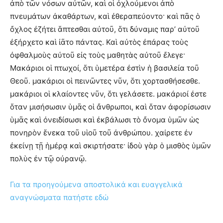
ἀπὸ τῶν νόσων αὐτῶν, καὶ οἱ ὀχλούμενοι ἀπὸ
πνευμάτων ἀκαθάρτων, καὶ ἐθεραπεύοντο· καὶ πᾶς ὁ
ὄχλος ἐζήτει ἅπτεσθαι αὐτοῦ, ὅτι δύναμις παρ’ αὐτοῦ
ἐξήρχετο καὶ ἰᾶτο πάντας. Καὶ αὐτὸς ἐπάρας τοὺς
ὀφθαλμοὺς αὐτοῦ εἰς τοὺς μαθητὰς αὐτοῦ ἔλεγε·
Μακάριοι οἱ πτωχοί, ὅτι ὑμετέρα ἐστὶν ἡ βασιλεία τοῦ
Θεοῦ. μακάριοι οἱ πεινῶντες νῦν, ὅτι χορτασθήσεσθε.
μακάριοι οἱ κλαίοντες νῦν, ὅτι γελάσετε. μακάριοί ἐστε
ὅταν μισήσωσιν ὑμᾶς οἱ ἄνθρωποι, καὶ ὅταν ἀφορίσωσιν
ὑμᾶς καὶ ὀνειδίσωσι καὶ ἐκβάλωσι τὸ ὄνομα ὑμῶν ὡς
πονηρὸν ἕνεκα τοῦ υἱοῦ τοῦ ἀνθρώπου. χαίρετε ἐν
ἐκείνῃ τῇ ἡμέρᾳ καὶ σκιρτήσατε· ἰδοὺ γὰρ ὁ μισθὸς ὑμῶν
πολὺς ἐν τῷ οὐρανῷ.
Για τα προηγούμενα αποστολικά και ευαγγελικά
αναγνώσματα πατήστε εδώ