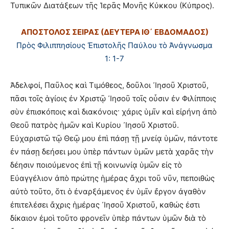
Τυπικῶν Διατάξεων τῆς Ἱερᾶς Μονῆς Κύκκου (Κύπρος).
ΑΠΟΣΤΟΛΟΣ ΣΕΙΡΑΣ (ΔΕΥΤΕΡΑ ΙΘ΄ ΕΒΔΟΜΑΔΟΣ)
Πρὸς Φιλιππησίους Ἐπιστολῆς Παύλου τὸ Ἀνάγνωσμα
1: 1-7
Ἀδελφοί, Παῦλος καὶ Τιμόθεος, δοῦλοι ᾿Ιησοῦ Χριστοῦ,
πᾶσι τοῖς ἁγίοις ἐν Χριστῷ ᾿Ιησοῦ τοῖς οὖσιν ἐν Φιλίπποις
σὺν ἐπισκόποις καὶ διακόνοις· χάρις ὑμῖν καὶ εἰρήνη ἀπὸ
Θεοῦ πατρὸς ἡμῶν καὶ Κυρίου ᾿Ιησοῦ Χριστοῦ.
Εὐχαριστῶ τῷ Θεῷ μου ἐπὶ πάσῃ τῇ μνείᾳ ὑμῶν, πάντοτε
ἐν πάσῃ δεήσει μου ὑπὲρ πάντων ὑμῶν μετὰ χαρᾶς τὴν
δέησιν ποιούμενος ἐπὶ τῇ κοινωνίᾳ ὑμῶν εἰς τὸ
Εὐαγγέλιον ἀπὸ πρώτης ἡμέρας ἄχρι τοῦ νῦν, πεποιθὼς
αὐτὸ τοῦτο, ὅτι ὁ ἐναρξάμενος ἐν ὑμῖν ἔργον ἀγαθὸν
ἐπιτελέσει ἄχρις ἡμέρας ᾿Ιησοῦ Χριστοῦ, καθώς ἐστι
δίκαιον ἐμοὶ τοῦτο φρονεῖν ὑπὲρ πάντων ὑμῶν διὰ τὸ