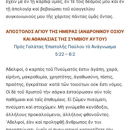
ἔχειν με ἐν τῇ καρδίᾳ ὑμᾶς, ἔν τε τοῖς δεσμοῖς μου καὶ ἐν
τῇ ἀπολογίᾳ καὶ βεβαιώσει τοῦ εὐαγγελίου
συγκοινωνούς μου τῆς χάριτος πάντας ὑμᾶς ὄντας.
ΑΠΟΣΤΟΛΟΣ ΑΓΙΟΥ ΤΗΣ ΗΜΕΡΑΣ (ΑΝΔΡΟΝΙΚΟΥ ΟΣΙΟΥ
ΚΑΙ ΑΘΑΝΑΣΙΑΣ ΤΗΣ ΣΥΜΒΙΟΥ ΑΥΤΟΥ)
Πρὸς Γαλάτας Ἐπιστολῆς Παύλου τὸ Ἀνάγνωσμα
5:22 – 6:2
Ἀδελφοί, ὁ καρπὸς τοῦ Πνεύματός ἐστιν ἀγάπη, χαρά,
εἰρήνη, μακροθυμία, χρηστότης, ἀγαθωσύνη, πίστις,
πραότης, ἐγκράτεια· κατὰ τῶν τοιούτων οὐκ ἔστι νόμος.
Οἱ δὲ τοῦ Χριστοῦ τὴν σάρκα ἐσταύρωσαν σὺν τοῖς
παθήμασι καὶ ταῖς ἐπιθυμίαις. Εἰ ζῶμεν πνεύματι,
πνεύματι καὶ στοιχῶμεν. Μὴ γινώμεθα κενόδοξοι,
ἀλλήλους προκαλούμενοι, ἀλλήλοις φθονοῦντες.
᾽Αδελφοί, ἐὰν καὶ προληφθῇ ἄνθρωπος ἔν τινι
παραπτώματι, ὑμεῖς οἱ πνευματικοὶ καταρτίζετε τὸν