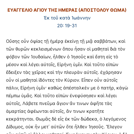
ΕΥΑΓΓΕΛΙΟ ΑΓΙΟΥ ΤΗΣ ΗΜΕΡΑΣ (ΑΠΟΣΤΟΛΟΥ ΘΩΜΑ)
Ἐκ τοῦ κατὰ Ἰωάννην
20: 19-31
Οὔσης οὖν ὀψίας τῇ ἡμέρᾳ ἐκείνῃ τῇ μιᾷ σαββάτων, καὶ
τῶν θυρῶν κεκλεισμένων ὅπου ἦσαν οἱ μαθηταὶ διὰ τὸν
φόβον τῶν Ἰουδαίων, ἦλθεν ὁ Ἰησοῦς καὶ ἔστη εἰς τὸ
μέσον καὶ λέγει αὐτοῖς, Εἰρήνη ὑμῖν. Καὶ τοῦτο εἰπὼν
ἔδειξεν τὰς χεῖρας καὶ τὴν πλευρὰν αὐτοῖς. ἐχάρησαν
οὖν οἱ μαθηταὶ ἰδόντες τὸν Κύριον. Εἶπεν οὖν αὐτοῖς
πάλιν, Εἰρήνη ὑμῖν· καθὼς ἀπέσταλκέν με ὁ πατήρ, κἀγὼ
πέμπω ὑμᾶς. Καὶ τοῦτο εἰπὼν ἐνεφύσησεν καὶ λέγει
αὐτοῖς, Λάβετε πνεῦμα ἅγιον·ἄν τινων ἀφῆτε τὰς
ἁμαρτίας ἀφέωνται αὐτοῖς, ἄν τινων κρατῆτε
κεκράτηνται. Θωμᾶς δὲ εἷς ἐκ τῶν δώδεκα, ὁ λεγόμενος
Δίδυμος, οὐκ ἦν μετ΄ αὐτῶν ὅτε ἦλθεν Ἰησοῦς. Ἔλεγον