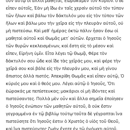
οὖν αὐτῷ οἱ ἄλλοι μαθηταί, Ἑωράκαμεν τὸν Κύριον. ὁ δὲ
εἶπεν αὐτοῖς, Ἐὰν μὴ ἴδω ἐν ταῖς χερσὶν αὐτοῦ τὸν τύπον
τῶν ἥλων καὶ βάλω τὸν δάκτυλόν μου εἰς τὸν τύπον τῶν
ἥλων καὶ βάλω μου τὴν χεῖρα εἰς τὴν πλευρὰν αὐτοῦ, οὐ
μὴ πιστεύσω. Καὶ μεθ΄ ἡμέρας ὀκτὼ πάλιν ἦσαν ἔσω οἱ
μαθηταὶ αὐτοῦ καὶ Θωμᾶς μετ΄ αὐτῶν. ἔρχεται ὁ Ἰησοῦς
τῶν θυρῶν κεκλεισμένων, καὶ ἔστη εἰς τὸ μέσον καὶ
εἶπεν, Εἰρήνη ὑμῖν. Εἶτα λέγει τῷ Θωμᾷ, Φέρε τὸν
δάκτυλόν σου ὧδε καὶ ἴδε τὰς χεῖράς μου, καὶ φέρε τὴν
χεῖρά σου καὶ βάλε εἰς τὴν πλευράν μου, καὶ μὴ γίνου
ἄπιστος ἀλλὰ πιστός. Ἀπεκρίθη Θωμᾶς καὶ εἶπεν αὐτῷ, Ὁ
κύριός μου καὶ ὁ θεός μου. Λέγει αὐτῷ ὁ Ἰησοῦς, Ὅτι
ἑώρακάς με πεπίστευκας; μακάριοι οἱ μὴ ἰδόντες καὶ
πιστεύσαντες. Πολλὰ μὲν οὖν καὶ ἄλλα σημεῖα ἐποίησεν
ὁ Ἰησοῦς ἐνώπιον τῶν μαθητῶν αὐτοῦ, ἃ οὐκ ἔστιν
γεγραμμένα ἐν τῷ βιβλίῳ τούτῳ·ταῦτα δὲ γέγραπται ἵνα
πιστεύσητε ὅτι Ἰησοῦς ἐστιν ὁ Χριστὸς ὁ υἱὸς τοῦ Θεοῦ,
καὶ ἵνα πιστεύοντες ζωὴν ἔχητε ἐν τῷ ὀνόματι αὐτοῦ.