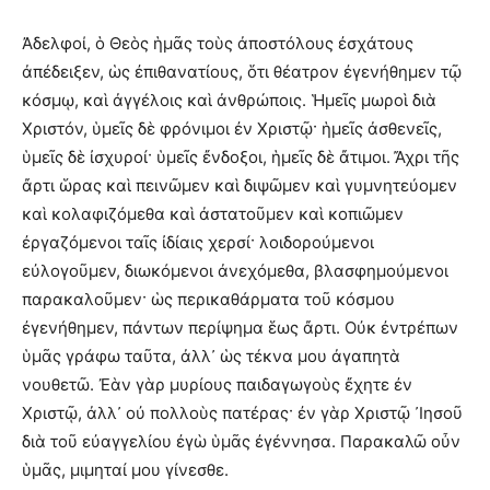
Ἀδελφοί, ὁ Θεὸς ἡμᾶς τοὺς ἀποστόλους ἐσχάτους
ἀπέδειξεν, ὡς ἐπιθανατίους, ὅτι θέατρον ἐγενήθημεν τῷ
κόσμῳ, καὶ ἀγγέλοις καὶ ἀνθρώποις. Ἡμεῖς μωροὶ διὰ
Χριστόν, ὑμεῖς δὲ φρόνιμοι ἐν Χριστῷ· ἡμεῖς ἀσθενεῖς,
ὑμεῖς δὲ ἰσχυροί· ὑμεῖς ἔνδοξοι, ἡμεῖς δὲ ἄτιμοι. Ἄχρι τῆς
ἄρτι ὥρας καὶ πεινῶμεν καὶ διψῶμεν καὶ γυμνητεύομεν
καὶ κολαφιζόμεθα καὶ ἀστατοῦμεν καὶ κοπιῶμεν
ἐργαζόμενοι ταῖς ἰδίαις χερσί· λοιδορούμενοι
εὐλογοῦμεν, διωκόμενοι ἀνεχόμεθα, βλασφημούμενοι
παρακαλοῦμεν· ὡς περικαθάρματα τοῦ κόσμου
ἐγενήθημεν, πάντων περίψημα ἕως ἄρτι. Οὐκ ἐντρέπων
ὑμᾶς γράφω ταῦτα, ἀλλ᾿ ὡς τέκνα μου ἀγαπητὰ
νουθετῶ. Ἐὰν γὰρ μυρίους παιδαγωγοὺς ἔχητε ἐν
Χριστῷ, ἀλλ᾿ οὐ πολλοὺς πατέρας· ἐν γὰρ Χριστῷ ᾿Ιησοῦ
διὰ τοῦ εὐαγγελίου ἐγὼ ὑμᾶς ἐγέννησα. Παρακαλῶ οὖν
ὑμᾶς, μιμηταί μου γίνεσθε.