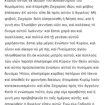
Κυρίου ἑστὼς ἐκ δεξιῶν τοῦ θυσιαστηρίου τοῦ
θυμιάματος. καὶ ἐταράχθη Ζαχαρίας ἰδών, καὶ φόβος
ἐπέπεσεν ἐπ’ αὐτόν. εἶπε δὲ πρὸς αὐτὸν ὁ ἄγγελος· Μὴ
φοβοῦ, Ζαχαρία· διότι εἰσηκούσθη ἡ δέησίς σου, καὶ ἡ
γυνή σου Ἐλισάβετ γεννήσει υἱόν σοι, καὶ καλέσεις τὸ
ὄνομα αὐτοῦ Ἰωάννην· καὶ ἔσται χαρά σοι καὶ
ἀγαλλίασις, καὶ πολλοὶ ἐπὶ τῇ γενέσει αὐτοῦ
χαρήσονται. ἔσται γὰρ μέγας ἐνώπιον τοῦ Κυρίου, καὶ
οἶνον καὶ σίκερα οὐ μὴ πίῃ, καὶ Πνεύματος ἁγίου
πλησθήσεται ἔτι ἐκ κοιλίας μητρὸς αὐτοῦ, καὶ πολλοὺς
τῶν υἱῶν Ἰσραὴλ ἐπιστρέψει ἐπὶ Κύριον τὸν Θεὸν αὐτῶν.
καὶ αὐτὸς προελεύσεται ἐνώπιον αὐτοῦ ἐν πνεύματι καὶ
δυνάμει Ἠλίου, ἐπιστρέψαι καρδίας πατέρων ἐπὶ τέκνα
καὶ ἀπειθεῖς ἐν φρονήσει δικαίων, ἑτοιμάσαι Κυρίῳ λαὸν
κατεσκευασμένον. καὶ εἶπε Ζαχαρίας πρὸς τὸν ἄγγελον·
Κατὰ τί γνώσομαι τοῦτο; ἐγὼ γάρ εἰμι πρεσβύτης καὶ ἡ
γυνή μου προβεβηκυῖα ἐν ταῖς ἡμέραις αὐτῆς. καὶ
ἀποκριθεὶς ὁ ἄγγελος εἶπεν αὐτῷ· Ἐγώ εἰμι Γαβριὴλ ὁ