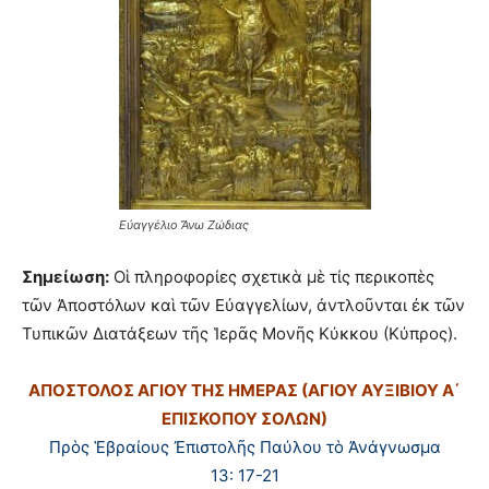
Εὐαγγέλιο Ἄνω Ζώδιας
Σημείωση:
Οἱ πληροφορίες σχετικὰ μὲ τίς περικοπὲς
τῶν Ἀποστόλων καὶ τῶν Εὐαγγελίων, ἀντλοῦνται ἐκ τῶν
Τυπικῶν Διατάξεων τῆς Ἱερᾶς Μονῆς Κύκκου (Κύπρος).
ΑΠΟΣΤΟΛΟΣ ΑΓΙΟΥ ΤΗΣ ΗΜΕΡΑΣ (ΑΓΙΟΥ ΑΥΞΙΒΙΟΥ Α΄
ΕΠΙΣΚΟΠΟΥ ΣΟΛΩΝ)
Πρὸς Ἑβραίους Ἐπιστολῆς Παύλου τὸ Ἀνάγνωσμα
13: 17-21