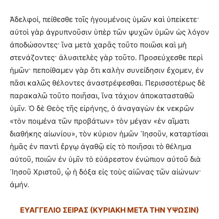
Ἀδελφοί, πείθεσθε τοῖς ἡγουμένοις ὑμῶν καὶ ὑπείκετε·
αὐτοὶ γὰρ ἀγρυπνοῦσιν ὑπὲρ τῶν ψυχῶν ὑμῶν ὡς λόγον
ἀποδώσοντες· ἵνα μετὰ χαρᾶς τοῦτο ποιῶσι καὶ μὴ
στενάζοντες· ἀλυσιτελὲς γὰρ τοῦτο. Προσεύχεσθε περὶ
ἡμῶν· πεποίθαμεν γὰρ ὅτι καλὴν συνείδησιν ἔχομεν, ἐν
πᾶσι καλῶς θέλοντες ἀναστρέφεσθαι. Περισσοτέρως δὲ
παρακαλῶ τοῦτο ποιῆσαι, ἵνα τάχιον ἀποκατασταθῶ
ὑμῖν. Ὁ δὲ Θεὸς τῆς εἰρήνης, ὁ ἀναγαγὼν ἐκ νεκρῶν
«τὸν ποιμένα τῶν προβάτων» τὸν μέγαν «ἐν αἵματι
διαθήκης αἰωνίου», τὸν κύριον ἡμῶν ᾿Ιησοῦν, καταρτίσαι
ἡμᾶς ἐν παντὶ ἔργῳ ἀγαθῷ εἰς τὸ ποιῆσαι τὸ θέλημα
αὐτοῦ, ποιῶν ἐν ὑμῖν τὸ εὐάρεστον ἐνώπιον αὐτοῦ διὰ
᾿Ιησοῦ Χριστοῦ, ᾧ ἡ δόξα εἰς τοὺς αἰῶνας τῶν αἰώνων·
ἀμήν.
ΕΥΑΓΓΕΛΙΟ ΣΕΙΡΑΣ (ΚΥΡΙΑΚΗ ΜΕΤΑ ΤΗΝ ΥΨΩΣΙΝ)