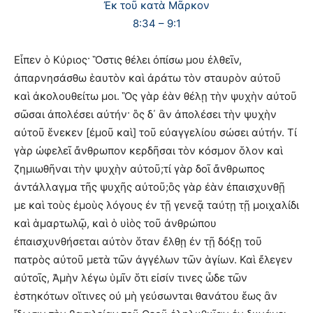
Ἐκ τοῦ κατὰ Μᾶρκον
8:34 – 9:1
Εἶπεν ὁ Κύριος· Ὃστις θέλει ὀπίσω μου ἐλθεῖν,
ἀπαρνησάσθω ἑαυτὸν καὶ ἀράτω τὸν σταυρὸν αὐτοῦ
καὶ ἀκολουθείτω μοι. Ὃς γὰρ ἐὰν θέλῃ τὴν ψυχὴν αὐτοῦ
σῶσαι ἀπολέσει αὐτήν· ὃς δ΄ ἂν ἀπολέσει τὴν ψυχὴν
αὐτοῦ ἕνεκεν [ἐμοῦ καὶ] τοῦ εὐαγγελίου σώσει αὐτήν. Τί
γὰρ ὠφελεῖ ἄνθρωπον κερδῆσαι τὸν κόσμον ὅλον καὶ
ζημιωθῆναι τὴν ψυχὴν αὐτοῦ;τί γὰρ δοῖ ἄνθρωπος
ἀντάλλαγμα τῆς ψυχῆς αὐτοῦ;ὃς γὰρ ἐὰν ἐπαισχυνθῇ
με καὶ τοὺς ἐμοὺς λόγους ἐν τῇ γενεᾷ ταύτῃ τῇ μοιχαλίδι
καὶ ἁμαρτωλῷ, καὶ ὁ υἱὸς τοῦ ἀνθρώπου
ἐπαισχυνθήσεται αὐτὸν ὅταν ἔλθῃ ἐν τῇ δόξῃ τοῦ
πατρὸς αὐτοῦ μετὰ τῶν ἀγγέλων τῶν ἁγίων. Καὶ ἔλεγεν
αὐτοῖς, Ἀμὴν λέγω ὑμῖν ὅτι εἰσίν τινες ὧδε τῶν
ἑστηκότων οἵτινες οὐ μὴ γεύσωνται θανάτου ἕως ἂν