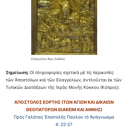
Εὐαγγέλιο Ἄνω Ζώδιας
Σημείωση:
Οἱ πληροφορίες σχετικὰ μὲ τίς περικοπὲς
τῶν Ἀποστόλων καὶ τῶν Εὐαγγελίων, ἀντλοῦνται ἐκ τῶν
Τυπικῶν Διατάξεων τῆς Ἱερᾶς Μονῆς Κύκκου (Κύπρος).
ΑΠΟΣΤΟΛΟΣ ΕΟΡΤΗΣ (ΤΩΝ ΑΓΙΩΝ ΚΑΙ ΔΙΚΑΙΩΝ
ΘΕΟΠΑΤΟΡΩΝ ΙΩΑΚΕΙΜ ΚΑΙ ΑΝΝΗΣ)
Πρὸς Γαλάτας Ἐπιστολῆς Παύλου τὸ Ἀνάγνωσμα
4: 22-27