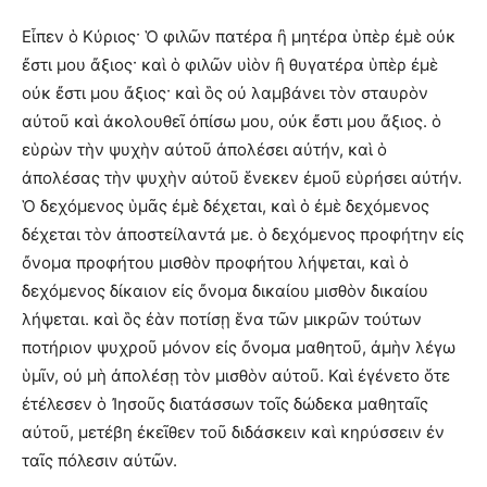
Εἶπεν ὁ Κύριος· Ὁ φιλῶν πατέρα ἢ μητέρα ὑπὲρ ἐμὲ οὐκ
ἔστι μου ἄξιος· καὶ ὁ φιλῶν υἱὸν ἢ θυγατέρα ὑπὲρ ἐμὲ
οὐκ ἔστι μου ἄξιος· καὶ ὃς οὐ λαμβάνει τὸν σταυρὸν
αὐτοῦ καὶ ἀκολουθεῖ ὀπίσω μου, οὐκ ἔστι μου ἄξιος. ὁ
εὑρὼν τὴν ψυχὴν αὐτοῦ ἀπολέσει αὐτήν, καὶ ὁ
ἀπολέσας τὴν ψυχὴν αὐτοῦ ἕνεκεν ἐμοῦ εὑρήσει αὐτήν.
Ὁ δεχόμενος ὑμᾶς ἐμὲ δέχεται, καὶ ὁ ἐμὲ δεχόμενος
δέχεται τὸν ἀποστείλαντά με. ὁ δεχόμενος προφήτην εἰς
ὄνομα προφήτου μισθὸν προφήτου λήψεται, καὶ ὁ
δεχόμενος δίκαιον εἰς ὄνομα δικαίου μισθὸν δικαίου
λήψεται. καὶ ὃς ἐὰν ποτίσῃ ἕνα τῶν μικρῶν τούτων
ποτήριον ψυχροῦ μόνον εἰς ὄνομα μαθητοῦ, ἀμὴν λέγω
ὑμῖν, οὐ μὴ ἀπολέσῃ τὸν μισθὸν αὐτοῦ. Καὶ ἐγένετο ὅτε
ἐτέλεσεν ὁ Ἰησοῦς διατάσσων τοῖς δώδεκα μαθηταῖς
αὐτοῦ, μετέβη ἐκεῖθεν τοῦ διδάσκειν καὶ κηρύσσειν ἐν
ταῖς πόλεσιν αὐτῶν.