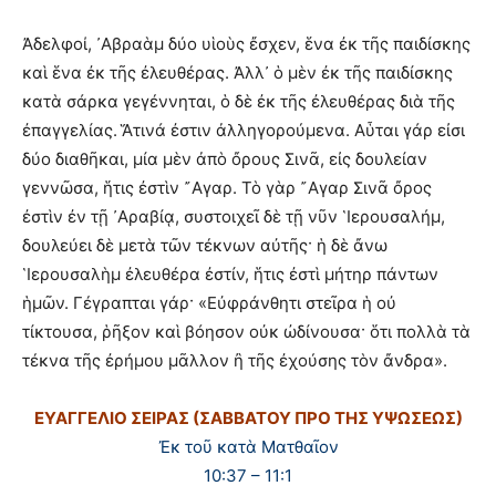
Ἀδελφοί, ᾿Αβραὰμ δύο υἱοὺς ἔσχεν, ἕνα ἐκ τῆς παιδίσκης
καὶ ἕνα ἐκ τῆς ἐλευθέρας. Ἀλλ᾿ ὁ μὲν ἐκ τῆς παιδίσκης
κατὰ σάρκα γεγέννηται, ὁ δὲ ἐκ τῆς ἐλευθέρας διὰ τῆς
ἐπαγγελίας. Ἅτινά ἐστιν ἀλληγορούμενα. Αὗται γάρ εἰσι
δύο διαθῆκαι, μία μὲν ἀπὸ ὄρους Σινᾶ, εἰς δουλείαν
γεννῶσα, ἥτις ἐστὶν ῎Αγαρ. Τὸ γὰρ ῎Αγαρ Σινᾶ ὄρος
ἐστὶν ἐν τῇ ᾿Αραβίᾳ, συστοιχεῖ δὲ τῇ νῦν ῾Ιερουσαλήμ,
δουλεύει δὲ μετὰ τῶν τέκνων αὐτῆς· ἡ δὲ ἄνω
῾Ιερουσαλὴμ ἐλευθέρα ἐστίν, ἥτις ἐστὶ μήτηρ πάντων
ἡμῶν. Γέγραπται γάρ· «Εὐφράνθητι στεῖρα ἡ οὐ
τίκτουσα, ῥῆξον καὶ βόησον οὐκ ὠδίνουσα· ὅτι πολλὰ τὰ
τέκνα τῆς ἐρήμου μᾶλλον ἢ τῆς ἐχούσης τὸν ἄνδρα».
ΕΥΑΓΓΕΛΙΟ ΣΕΙΡΑΣ (ΣΑΒΒΑΤΟΥ ΠΡΟ ΤΗΣ ΥΨΩΣΕΩΣ)
Ἐκ τοῦ κατὰ Ματθαῖον
10:37 – 11:1