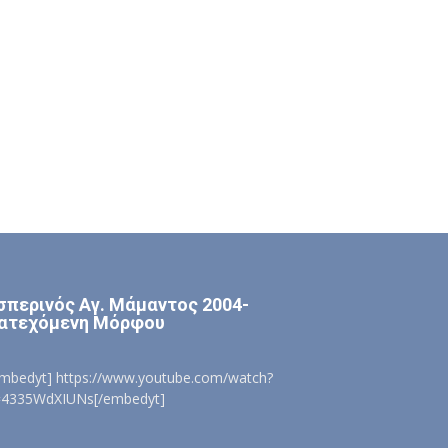
σπερινός Αγ. Μάμαντος 2004-
ατεχόμενη Μόρφου
embedyt] https://www.youtube.com/watch?
=4335WdXIUNs[/embedyt]