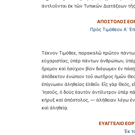
ἀντλοῦνται ἐκ τῶν Τυπικῶν Διατάξεων τῆς
ΑΠΟΣΤΟΛΟΣ ΕΟΡ
Πρὸς Τιμόθεον Α΄ Ἐ
Τέκνον Τιμόθεε, παρακαλῶ πρῶτον πάντων 
εὐχαριστίας, ὑπὲρ πάντων ἀνθρώπων, ὑπὲρ
ἤρεμον καὶ ἡσύχιον βίον διάγωμεν ἐν πάσῃ
ἀπόδεκτον ἐνώπιον τοῦ σωτῆρος ἡμῶν Θεοῦ
ἐπίγνωσιν ἀληθείας ἐλθεῖν. Εἷς γὰρ Θεός, 
᾿Ιησοῦς, ὁ δοὺς ἑαυτὸν ἀντίλυτρον ὑπὲρ πάν
κήρυξ καὶ ἀπόστολος, ― ἀλήθειαν λέγω ἐν
καὶ ἀληθείᾳ.
ΕΥΑΓΓΕΛΙΟ ΕΟΡ
Ἐκ τ