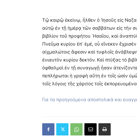
Τῷ καιρῷ ἐκείνῳ, ἦλθεν ὁ Ἰησοῦς εἰς Ναζα
αὐτῷ ἐν τῇ ἡμέρᾳ τῶν σαββάτων εἰς τὴν σ
βιβλίον τοῦ προφήτου ᾽Ησαΐου, καὶ ἀναπτύ
Πνεῦμα κυρίου ἐπ᾽ ἐμέ, οὗ εἵνεκεν ἔχρισέ
αἰχμαλώτοις ἄφεσιν καὶ τυφλοῖς ἀνάβλεψι
ἐνιαυτὸν κυρίου δεκτόν. Καὶ πτύξας τὸ βιβ
ὀφθαλμοὶ ἐν τῇ συναγωγῇ ἦσαν ἀτενίζοντε
πεπλήρωται ἡ γραφὴ αὕτη ἐν τοῖς ὠσὶν ὑμ
τοῖς λόγοις τῆς χάριτος τοῖς ἐκπορευομένο
Για τα προηγούμενα αποστολικά και ευαγ