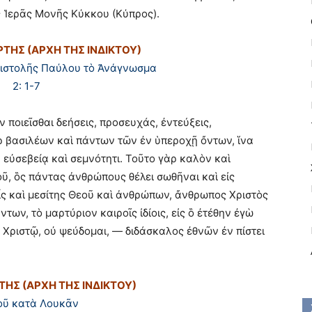
 Ἱερᾶς Μονῆς Κύκκου (Κύπρος).
ΤΗΣ (ΑΡΧΗ ΤΗΣ ΙΝΔΙΚΤΟΥ)
πιστολῆς Παύλου τὸ Ἀνάγνωσμα
2: 1-7
ποιεῖσθαι δεήσεις, προσευχάς, ἐντεύξεις,
 βασιλέων καὶ πάντων τῶν ἐν ὑπεροχῇ ὄντων, ἵνα
 εὐσεβείᾳ καὶ σεμνότητι. Τοῦτο γὰρ καλὸν καὶ
, ὃς πάντας ἀνθρώπους θέλει σωθῆναι καὶ εἰς
εἷς καὶ μεσίτης Θεοῦ καὶ ἀνθρώπων, ἄνθρωπος Χριστὸς
των, τὸ μαρτύριον καιροῖς ἰδίοις, εἰς ὃ ἐτέθην ἐγὼ
 Χριστῷ, οὐ ψεύδομαι, ― διδάσκαλος ἐθνῶν ἐν πίστει
ΤΗΣ (ΑΡΧΗ ΤΗΣ ΙΝΔΙΚΤΟΥ)
οῦ κατὰ Λουκᾶν