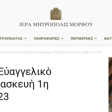
ΤΡΟΠΟΛΙΤΗΣ
ΠΛΗΡΟΦΟΡΙΕΣ
ΠΕΡΙΦΕΡΕΙΕΣ
ΚΑΤ
Ιερά
οστολικὸ καὶ Εὐαγγελικὸ Ἀνάγνωσμα: Παρασκευὴ 1η Σεπτεμβρίου 2023
Εὐαγγελικὸ
Μητρόπολις
ασκευὴ 1η
23
Μόρφου