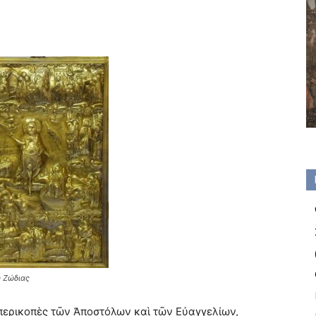
 Ζώδιας
 περικοπὲς τῶν Ἀποστόλων καὶ τῶν Εὐαγγελίων,