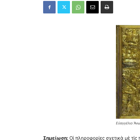
Εὐαγγέλιο Ἄνω
Σημείωση:
Οἱ πληροφορίες σχετικὰ μὲ τίς