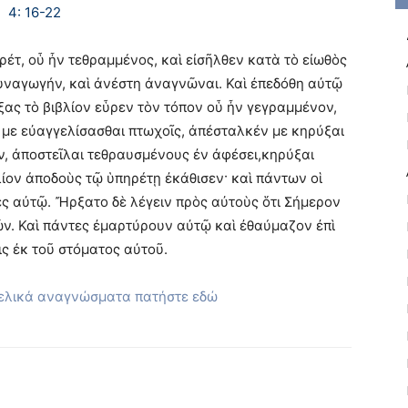
4: 16-22
ρέτ, οὗ ἦν τεθραμμένος, καὶ εἰσῆλθεν κατὰ τὸ εἰωθὸς
υναγωγήν, καὶ ἀνέστη ἀναγνῶναι. Καὶ ἐπεδόθη αὐτῷ
ξας τὸ βιβλίον εὗρεν τὸν τόπον οὗ ἦν γεγραμμένον,
ν με εὐαγγελίσασθαι πτωχοῖς, ἀπέσταλκέν με κηρύξαι
ν, ἀποστεῖλαι τεθραυσμένους ἐν ἀφέσει,κηρύξαι
λίον ἀποδοὺς τῷ ὑπηρέτῃ ἐκάθισεν· καὶ πάντων οἱ
ς αὐτῷ. Ἤρξατο δὲ λέγειν πρὸς αὐτοὺς ὅτι Σήμερον
ῶν. Καὶ πάντες ἐμαρτύρουν αὐτῷ καὶ ἐθαύμαζον ἐπὶ
ις ἐκ τοῦ στόματος αὐτοῦ.
γελικά αναγνώσματα πατήστε εδώ