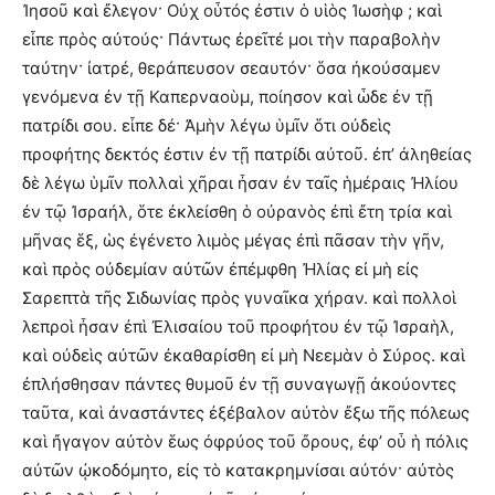
Ἰησοῦ καὶ ἔλεγον· Οὐχ οὗτός ἐστιν ὁ υἱὸς Ἰωσὴφ ; καὶ
εἶπε πρὸς αὐτούς· Πάντως ἐρεῖτέ μοι τὴν παραβολὴν
ταύτην· ἰατρέ, θεράπευσον σεαυτόν· ὅσα ἠκούσαμεν
γενόμενα ἐν τῇ Καπερναοὺμ, ποίησον καὶ ὧδε ἐν τῇ
πατρίδι σου. εἶπε δέ· Ἀμὴν λέγω ὑμῖν ὅτι οὐδεὶς
προφήτης δεκτός ἐστιν ἐν τῇ πατρίδι αὐτοῦ. ἐπ’ ἀληθείας
δὲ λέγω ὑμῖν πολλαὶ χῆραι ἦσαν ἐν ταῖς ἡμέραις Ἠλίου
ἐν τῷ Ἰσραήλ, ὅτε ἐκλείσθη ὁ οὐρανὸς ἐπὶ ἔτη τρία καὶ
μῆνας ἕξ, ὡς ἐγένετο λιμὸς μέγας ἐπὶ πᾶσαν τὴν γῆν,
καὶ πρὸς οὐδεμίαν αὐτῶν ἐπέμφθη Ἠλίας εἰ μὴ εἰς
Σαρεπτὰ τῆς Σιδωνίας πρὸς γυναῖκα χήραν. καὶ πολλοὶ
λεπροὶ ἦσαν ἐπὶ Ἐλισαίου τοῦ προφήτου ἐν τῷ Ἰσραὴλ,
καὶ οὐδεὶς αὐτῶν ἐκαθαρίσθη εἰ μὴ Νεεμὰν ὁ Σύρος. καὶ
ἐπλήσθησαν πάντες θυμοῦ ἐν τῇ συναγωγῇ ἀκούοντες
ταῦτα, καὶ ἀναστάντες ἐξέβαλον αὐτὸν ἔξω τῆς πόλεως
καὶ ἤγαγον αὐτὸν ἕως ὀφρύος τοῦ ὄρους, ἐφ’ οὗ ἡ πόλις
αὐτῶν ᾠκοδόμητο, εἰς τὸ κατακρημνίσαι αὐτόν· αὐτὸς