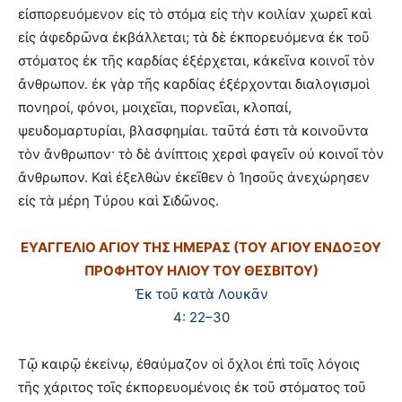
εἰσπορευόμενον εἰς τὸ στόμα εἰς τὴν κοιλίαν χωρεῖ καὶ
εἰς ἀφεδρῶνα ἐκβάλλεται; τὰ δὲ ἐκπορευόμενα ἐκ τοῦ
στόματος ἐκ τῆς καρδίας ἐξέρχεται, κἀκεῖνα κοινοῖ τὸν
ἄνθρωπον. ἐκ γὰρ τῆς καρδίας ἐξέρχονται διαλογισμοὶ
πονηροί, φόνοι, μοιχεῖαι, πορνεῖαι, κλοπαί,
ψευδομαρτυρίαι, βλασφημίαι. ταῦτά ἐστι τὰ κοινοῦντα
τὸν ἄνθρωπον· τὸ δὲ ἀνίπτοις χερσὶ φαγεῖν οὐ κοινοῖ τὸν
ἄνθρωπον. Καὶ ἐξελθὼν ἐκεῖθεν ὁ Ἰησοῦς ἀνεχώρησεν
εἰς τὰ μέρη Τύρου καὶ Σιδῶνος.
ΕΥΑΓΓΕΛΙΟ ΑΓΙΟΥ ΤΗΣ ΗΜΕΡΑΣ (ΤΟΥ ΑΓΙΟΥ ΕΝΔΟΞΟΥ
ΠΡΟΦΗΤΟΥ ΗΛΙΟΥ ΤΟΥ ΘΕΣΒΙΤΟΥ)
Ἐκ τοῦ κατὰ Λουκᾶν
4: 22–30
Τῷ καιρῷ ἐκείνῳ, ἐθαύμαζον οἱ ὄχλοι ἐπὶ τοῖς λόγοις
τῆς χάριτος τοῖς ἐκπορευομένοις ἐκ τοῦ στόματος τοῦ