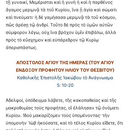
τῇ γυναικί, Μεμέρισται καὶ ἡ γυνὴ ἡ καὶ ἡ παρθένος
ἄγαμος μεριμνᾷ τὰ τοῦ Κυρίου, ἵνα ᾖ ἁγία καὶ σώματι
καὶ πνεύματι· ἡ δὲ γαμήσασα μεριμνᾷ τὰ τοῦ κόσμου,
πῶς ἀρέσῃ τῷ ἀνδρί. Τοῦτο δὲ πρὸς τὸ ὑμῶν αὐτῶν
σύμφορον λέγω, οὐχ ἵνα βρόχον ὑμῖν ἐπιβάλω, ἀλλὰ
πρὸς τὸ εὔσχημον καὶ εὐπάρεδρον τῷ Κυρίῳ
ἀπερισπάστως.
ΑΠΟΣΤΟΛΟΣ ΑΓΙΟΥ ΤΗΣ ΗΜΕΡΑΣ (ΤΟΥ ΑΓΙΟΥ
ΕΝΔΟΞΟΥ ΠΡΟΦΗΤΟΥ ΗΛΙΟΥ ΤΟΥ ΘΕΣΒΙΤΟΥ)
Καθολικῆς Ἐπιστολῆς Ἰακώβου τὸ Ἀνάγνωσμα
5: 10-20
Ἀδελφοί, ὑπόδειγμα λάβετε, τῆς κακοπαθείας καὶ τῆς
μακροθυμίας τοὺς προφήτας, οἳ ἐλάλησαν τῷ ὀνόματι
Κυρίου. Ἰδοὺ μακαρίζομεν τοὺς ὑπομένοντας· τὴν
ὑπομονὴν ᾿Ιὼβ ἠκούσατε, καὶ τὸ τέλος Κυρίου εἴδετε, ὅτι