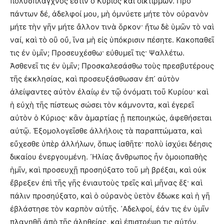
πολύσπλαγχνός ἐστιν ὁ Κύριος καὶ οἰκτίρμων. Πρὸ
πάντων δέ, ἀδελφοί μου, μὴ ὀμνύετε μήτε τὸν οὐρανὸν
μήτε τὴν γῆν μήτε ἄλλον τινὰ ὅρκον· ἤτω δὲ ὑμῶν τὸ ναὶ
ναί, καὶ τὸ οὒ οὔ, ἵνα μὴ εἰς ὑπόκρισιν πέσητε. Κακοπαθεῖ
τις ἐν ὑμῖν; Προσευχέσθω· εὐθυμεῖ τις· Ψαλλέτω.
Ἀσθενεῖ τις ἐν ὑμῖν; Προσκαλεσάσθω τοὺς πρεσβυτέρους
τῆς ἐκκλησίας, καὶ προσευξάσθωσαν ἐπ᾿ αὐτὸν
ἀλείψαντες αὐτὸν ἐλαίῳ ἐν τῷ ὀνόματι τοῦ Κυρίου· καὶ
ἡ εὐχὴ τῆς πίστεως σώσει τὸν κάμνοντα, καὶ ἐγερεῖ
αὐτὸν ὁ Κύριος· κἂν ἁμαρτίας ᾖ πεποιηκώς, ἀφεθήσεται
αὐτῷ. Ἐξομολογεῖσθε ἀλλήλοις τὰ παραπτώματα, καὶ
εὔχεσθε ὑπὲρ ἀλλήλων, ὅπως ἰαθῆτε· πολὺ ἰσχύει δέησις
δικαίου ἐνεργουμένη. ᾿Ηλίας ἄνθρωπος ἦν ὁμοιοπαθὴς
ἡμῖν, καὶ προσευχῇ προσηύξατο τοῦ μὴ βρέξαι, καὶ οὐκ
ἔβρεξεν ἐπὶ τῆς γῆς ἐνιαυτοὺς τρεῖς καὶ μῆνας ἕξ· καὶ
πάλιν προσηύξατο, καὶ ὁ οὐρανὸς ὑετὸν ἔδωκε καὶ ἡ γῆ
ἐβλάστησε τὸν καρπὸν αὐτῆς. ᾿Αδελφοί, ἐάν τις ἐν ὑμῖν
πλανηθῇ ἀπὸ τῆς ἀληθείας, καὶ ἐπιστρέψῃ τις αὐτόν,