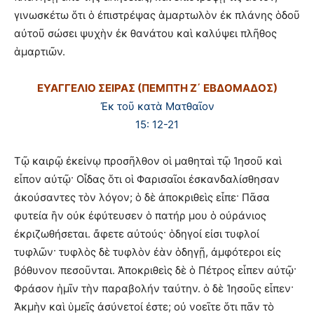
γινωσκέτω ὅτι ὁ ἐπιστρέψας ἁμαρτωλὸν ἐκ πλάνης ὁδοῦ
αὐτοῦ σώσει ψυχὴν ἐκ θανάτου καὶ καλύψει πλῆθος
ἁμαρτιῶν.
ΕΥΑΓΓΕΛΙΟ ΣΕΙΡΑΣ (ΠΕΜΠΤΗ Ζ΄ ΕΒΔΟΜΑΔΟΣ)
Ἐκ τοῦ κατὰ Ματθαῖον
15: 12-21
Τῷ καιρῷ ἐκείνῳ προσῆλθον οἱ μαθηταὶ τῷ Ἰησοῦ καὶ
εἶπον αὐτῷ· Οἶδας ὅτι οἱ Φαρισαῖοι ἐσκανδαλίσθησαν
ἀκούσαντες τὸν λόγον; ὁ δὲ ἀποκριθεὶς εἶπε· Πᾶσα
φυτεία ἣν οὐκ ἐφύτευσεν ὁ πατήρ μου ὁ οὐράνιος
ἐκριζωθήσεται. ἄφετε αὐτούς· ὁδηγοί εἰσι τυφλοί
τυφλῶν· τυφλὸς δὲ τυφλὸν ἐὰν ὁδηγῇ, ἀμφότεροι εἰς
βόθυνον πεσοῦνται. Ἀποκριθεὶς δὲ ὁ Πέτρος εἶπεν αὐτῷ·
Φράσον ἡμῖν τὴν παραβολήν ταύτην. ὁ δὲ Ἰησοῦς εἶπεν·
Ἀκμὴν καὶ ὑμεῖς ἀσύνετοί ἐστε; οὐ νοεῖτε ὅτι πᾶν τὸ