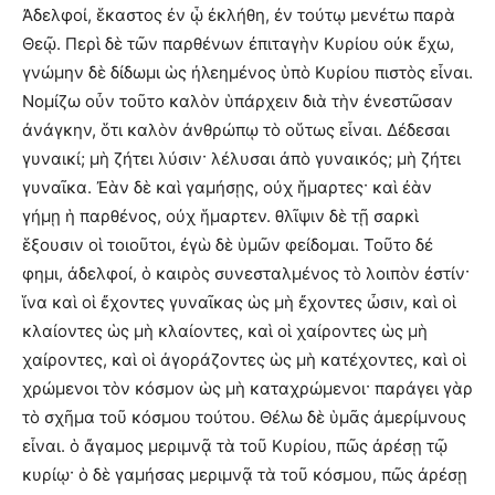
Ἀδελφοί, ἕκαστος ἐν ᾧ ἐκλήθη, ἐν τούτῳ μενέτω παρὰ
Θεῷ. Περὶ δὲ τῶν παρθένων ἐπιταγὴν Κυρίου οὐκ ἔχω,
γνώμην δὲ δίδωμι ὡς ἠλεημένος ὑπὸ Κυρίου πιστὸς εἶναι.
Νομίζω οὖν τοῦτο καλὸν ὑπάρχειν διὰ τὴν ἐνεστῶσαν
ἀνάγκην, ὅτι καλὸν ἀνθρώπῳ τὸ οὕτως εἶναι. Δέδεσαι
γυναικί; μὴ ζήτει λύσιν· λέλυσαι ἀπὸ γυναικός; μὴ ζήτει
γυναῖκα. Ἐὰν δὲ καὶ γαμήσῃς, οὐχ ἥμαρτες· καὶ ἐὰν
γήμῃ ἡ παρθένος, οὐχ ἥμαρτεν. θλῖψιν δὲ τῇ σαρκὶ
ἕξουσιν οἱ τοιοῦτοι, ἐγὼ δὲ ὑμῶν φείδομαι. Τοῦτο δέ
φημι, ἀδελφοί, ὁ καιρὸς συνεσταλμένος τὸ λοιπὸν ἐστίν·
ἵνα καὶ οἱ ἔχοντες γυναῖκας ὡς μὴ ἔχοντες ὦσιν, καὶ οἱ
κλαίοντες ὡς μὴ κλαίοντες, καὶ οἱ χαίροντες ὡς μὴ
χαίροντες, καὶ οἱ ἀγοράζοντες ὡς μὴ κατέχοντες, καὶ οἱ
χρώμενοι τὸν κόσμον ὡς μὴ καταχρώμενοι· παράγει γὰρ
τὸ σχῆμα τοῦ κόσμου τούτου. Θέλω δὲ ὑμᾶς ἀμερίμνους
εἶναι. ὁ ἄγαμος μεριμνᾷ τὰ τοῦ Κυρίου, πῶς ἀρέσῃ τῷ
κυρίῳ· ὁ δὲ γαμήσας μεριμνᾷ τὰ τοῦ κόσμου, πῶς ἀρέσῃ