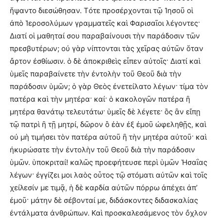
ἥψαντο διεσώθησαν. Τότε προσέρχονται τῷ Ἰησοῦ οἱ
ἀπὸ Ἱεροσολύμων γραμματεῖς καὶ Φαρισαῖοι λέγοντες·
Διατί οἱ μαθηταί σου παραβαίνουσι τὴν παράδοσιν τῶν
πρεσβυτέρων; οὐ γὰρ νίπτονται τὰς χεῖρας αὐτῶν ὅταν
ἄρτον ἐσθίωσιν. ὁ δὲ ἀποκριθεὶς εἶπεν αὐτοῖς· Διατί καὶ
ὑμεῖς παραβαίνετε τὴν ἐντολὴν τοῦ Θεοῦ διὰ τὴν
παράδοσιν ὑμῶν; ὁ γὰρ Θεὸς ἐνετείλατο λέγων· τίμα τὸν
πατέρα καὶ τὴν μητέρα· καί· ὁ κακολογῶν πατέρα ἢ
μητέρα θανάτῳ τελευτάτω· ὑμεῖς δὲ λέγετε· ὃς ἂν εἴπῃ
τῷ πατρὶ ἢ τῇ μητρί, δῶρον ὃ ἐὰν ἐξ ἐμοῦ ὠφεληθῇς, καὶ
οὐ μὴ τιμήσει τὸν πατέρα αὐτοῦ ἢ τὴν μητέρα αὐτοῦ· καὶ
ἠκυρώσατε τὴν ἐντολὴν τοῦ Θεοῦ διὰ τὴν παράδοσιν
ὑμῶν. ὑποκριταί! καλῶς προεφήτευσε περὶ ὑμῶν Ἡσαΐας
λέγων· ἐγγίζει μοι λαὸς οὗτος τῷ στόματι αὐτῶν καὶ τοῖς
χείλεσίν με τιμᾷ, ἡ δὲ καρδία αὐτῶν πόρρω ἀπέχει ἀπ’
ἐμοῦ· μάτην δὲ σέβονταί με, διδάσκοντες διδασκαλίας
ἐντάλματα ἀνθρώπων. Καὶ προσκαλεσάμενος τὸν ὄχλον