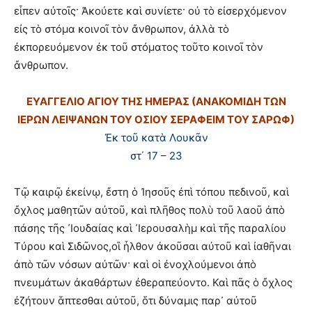
εἶπεν αὐτοῖς· Ἀκούετε καὶ συνίετε· οὐ τὸ εἰσερχόμενον
εἰς τὸ στόμα κοινοῖ τὸν ἄνθρωπον, ἀλλὰ τὸ
ἐκπορευόμενον ἐκ τοῦ στόματος τοῦτο κοινοῖ τὸν
ἄνθρωπον.
ΕΥΑΓΓΕΛΙΟ ΑΓΙΟΥ ΤΗΣ ΗΜΕΡΑΣ (ΑΝΑΚΟΜΙΔΗ ΤΩΝ
ΙΕΡΩΝ ΛΕΙΨΑΝΩΝ ΤΟΥ ΟΣΙΟΥ ΣΕΡΑΦΕΙΜ ΤΟΥ ΣΑΡΩΦ)
Ἐκ τοῦ κατὰ Λουκᾶν
στ΄ 17 – 23
Τῷ καιρῷ ἐκείνῳ, ἔστη ὁ Ἰησοῦς ἐπὶ τόπου πεδινοῦ, καὶ
ὄχλος μαθητῶν αὐτοῦ, καὶ πλῆθος πολὺ τοῦ λαοῦ ἀπὸ
πάσης τῆς ᾽Ιουδαίας καὶ ᾽Ιερουσαλὴμ καὶ τῆς παραλίου
Τύρου καὶ Σιδῶνος,οἳ ἦλθον ἀκοῦσαι αὐτοῦ καὶ ἰαθῆναι
ἀπὸ τῶν νόσων αὐτῶν· καὶ οἱ ἐνοχλούμενοι ἀπὸ
πνευμάτων ἀκαθάρτων ἐθεραπεύοντο. Καὶ πᾶς ὁ ὄχλος
ἐζήτουν ἅπτεσθαι αὐτοῦ, ὅτι δύναμις παρ᾽ αὐτοῦ