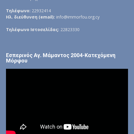
Τηλέφωνο:
22932414
Ηλ. διεύθυνση (email):
info@immorfou.org.cy
Τηλέφωνο Ιστοσελίδας:
22823330
Εσπερινός Αγ. Μάμαντος 2004-Κατεχόμενη
Μόρφου