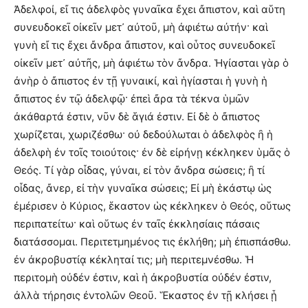
Ἀδελφοί, εἴ τις ἀδελφὸς γυναῖκα ἔχει ἄπιστον, καὶ αὕτη
συνευδοκεῖ οἰκεῖν μετ᾽ αὐτοῦ, μὴ ἀφιέτω αὐτήν· καὶ
γυνὴ εἴ τις ἔχει ἄνδρα ἄπιστον, καὶ οὗτος συνευδοκεῖ
οἰκεῖν μετ᾽ αὐτῆς, μὴ ἀφιέτω τὸν ἄνδρα. Ἡγίασται γὰρ ὁ
ἀνὴρ ὁ ἄπιστος ἐν τῇ γυναικί, καὶ ἡγίασται ἡ γυνὴ ἡ
ἄπιστος ἐν τῷ ἀδελφῷ· ἐπεὶ ἄρα τὰ τέκνα ὑμῶν
ἀκάθαρτά ἐστιν, νῦν δὲ ἅγιά ἐστιν. Εἰ δὲ ὁ ἄπιστος
χωρίζεται, χωριζέσθω· οὐ δεδούλωται ὁ ἀδελφὸς ἢ ἡ
ἀδελφὴ ἐν τοῖς τοιούτοις· ἐν δὲ εἰρήνῃ κέκληκεν ὑμᾶς ὁ
Θεός. Τί γὰρ οἶδας, γύναι, εἰ τὸν ἄνδρα σώσεις; ἢ τί
οἶδας, ἄνερ, εἰ τὴν γυναῖκα σώσεις; Εἰ μὴ ἑκάστῳ ὡς
ἐμέρισεν ὁ Κύριος, ἕκαστον ὡς κέκληκεν ὁ Θεός, οὕτως
περιπατείτω· καὶ οὕτως ἐν ταῖς ἐκκλησίαις πάσαις
διατάσσομαι. Περιτετμημένος τις ἐκλήθη; μὴ ἐπισπάσθω.
ἐν ἀκροβυστίᾳ κέκληταί τις; μὴ περιτεμνέσθω. Ἡ
περιτομὴ οὐδέν ἐστιν, καὶ ἡ ἀκροβυστία οὐδέν ἐστιν,
ἀλλὰ τήρησις ἐντολῶν Θεοῦ. Ἕκαστος ἐν τῇ κλήσει ᾗ