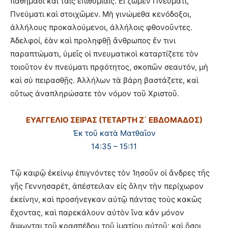
παθήμασι καὶ ταῖς ἐπιθυμίαις. Εἰ ζῶμεν Πνεύματι,
Πνεύματι καὶ στοιχῶμεν. Μὴ γινώμεθα κενόδοξοι,
ἀλλήλους προκαλούμενοι, ἀλλήλοις φθονοῦντες.
Ἀδελφοί, ἐὰν καὶ προληφθῇ ἄνθρωπος ἔν τινι
παραπτώματι, ὑμεῖς οἱ πνευματικοὶ καταρτίζετε τὸν
τοιοῦτον ἐν πνεύματι πρᾳότητος, σκοπῶν σεαυτόν, μὴ
καὶ σὺ πειρασθῇς. Ἀλλήλων τὰ βάρη βαστάζετε, καὶ
οὕτως ἀναπληρώσατε τὸν νόμον τοῦ Χριστοῦ.
ΕΥΑΓΓΕΛΙΟ ΣΕΙΡΑΣ (ΤΕΤΑΡΤΗ Ζ΄ ΕΒΔΟΜΑΔΟΣ)
Ἐκ τοῦ κατὰ Ματθαῖον
14:35 – 15:11
Τῷ καιρῷ ἐκείνῳ ἐπιγνόντες τὸν Ἰησοῦν οἱ ἄνδρες τῆς
γῆς Γεννησαρέτ, ἀπέστειλαν εἰς ὅλην τὴν περίχωρον
ἐκείνην, καὶ προσήνεγκαν αὐτῷ πάντας τοὺς κακῶς
ἔχοντας, καὶ παρεκάλουν αὐτὸν ἵνα κἄν μόνον
ἅψωνται τοῦ κρασπέδου τοῦ ἱματίου αὐτοῦ· καὶ ὅσοι