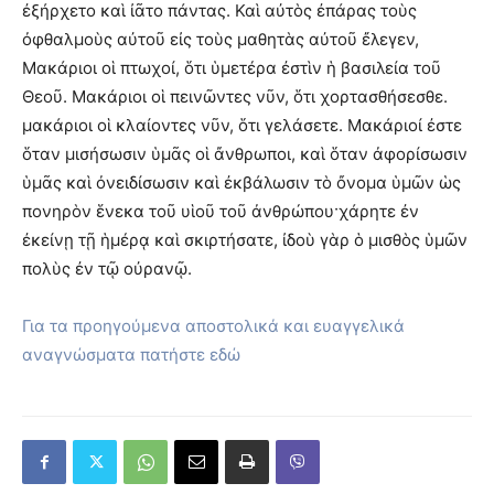
ἐξήρχετο καὶ ἰᾶτο πάντας. Καὶ αὐτὸς ἐπάρας τοὺς
ὀφθαλμοὺς αὐτοῦ εἰς τοὺς μαθητὰς αὐτοῦ ἔλεγεν,
Μακάριοι οἱ πτωχοί, ὅτι ὑμετέρα ἐστὶν ἡ βασιλεία τοῦ
Θεοῦ. Μακάριοι οἱ πεινῶντες νῦν, ὅτι χορτασθήσεσθε.
μακάριοι οἱ κλαίοντες νῦν, ὅτι γελάσετε. Μακάριοί ἐστε
ὅταν μισήσωσιν ὑμᾶς οἱ ἄνθρωποι, καὶ ὅταν ἀφορίσωσιν
ὑμᾶς καὶ ὀνειδίσωσιν καὶ ἐκβάλωσιν τὸ ὄνομα ὑμῶν ὡς
πονηρὸν ἕνεκα τοῦ υἱοῦ τοῦ ἀνθρώπου·χάρητε ἐν
ἐκείνῃ τῇ ἡμέρᾳ καὶ σκιρτήσατε, ἰδοὺ γὰρ ὁ μισθὸς ὑμῶν
πολὺς ἐν τῷ οὐρανῷ.
Για τα προηγούμενα αποστολικά και ευαγγελικά
αναγνώσματα πατήστε εδώ