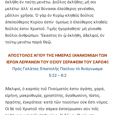
ἐκλήθη ἐν ταύτῃ μενέτω. Δοῦλος ἐκλήθης; μή σοι
μελέτω· ἀλλ᾽ εἰ καὶ δύνασαι ἐλεύθερος γενέσθαι,
μᾶλλον χρῆσαι. Ὁ γὰρ ἐν Κυρίῳ κληθεὶς δοῦλος
ἀπελεύθερος Κυρίου ἐστίν· ὁμοίως ὁ ἐλεύθερος κληθεὶς
δοῦλός ἐστιν Χριστοῦ. Τιμῆς ἠγοράσθητε· μὴ γίνεσθε
δοῦλοι ἀνθρώπων. Ἕκαστος ἐν ᾧ ἐκλήθη, ἀδελφοί, ἐν
τούτῳ μενέτω παρὰ Θεῷ.
ΑΠΟΣΤΟΛΟΣ ΑΓΙΟΥ ΤΗΣ ΗΜΕΡΑΣ (ΑΝΑΚΟΜΙΔΗ ΤΩΝ
ΙΕΡΩΝ ΛΕΙΨΑΝΩΝ ΤΟΥ ΟΣΙΟΥ ΣΕΡΑΦΕΙΜ ΤΟΥ ΣΑΡΩΦ)
Πρὸς Γαλάτας Ἐπιστολῆς Παύλου τὸ Ἀνάγνωσμα
5:22 – 6:2
Ἀδελφοί, ὁ καρπὸς τοῦ Πνεύματός ἐστιν ἀγάπη, χαρά,
εἰρήνη, μακροθυμία, χρηστότης, ἀγαθωσύνη, πίστις,
πρᾳότης, ἐγκράτεια· κατὰ τῶν τοιούτων οὐκ ἔστι νόμος.
Οἱ δὲ τοῦ Χριστοῦ τὴν σάρκα ἐσταύρωσαν σὺν τοῖς