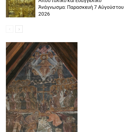
Ἀποστολικὸ καὶ Εὐαγγελικὸ
Ἀνάγνωσμα: Παρασκευὴ 7 Αὐγούστου
2026