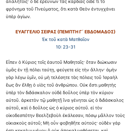
ἀλαλήτοις· ὁ δὲ ἐρευνῶν τὰς καρδίας οἶδε τί τὸ
φρόνημα τοῦ Πνεύματος, ὅτι κατὰ Θεὸν ἐντυγχάνει
ὑπὲρ ἁγίων.
ΕΥΑΓΓΕΛΙΟ ΣΕΙΡΑΣ (ΠΕΜΠΤΗ Γ΄ ΕΒΔΟΜΑΔΟΣ)
Ἐκ τοῦ κατὰ Ματθαῖον
10: 23-31
Εἶπεν ὁ Κύριος τοῖς ἑαυτοῦ Μαθηταῖς· ὅταν διώκωσιν
ὑμᾶς ἐν τῇ πόλει ταύτῃ, φεύγετε εἰς τὴν ἄλλην· ἀμὴν
γὰρ λέγω ὑμῖν, οὐ μὴ τελέσητε τὰς πόλεις τοῦ Ἰσραὴλ
ἕως ἂν ἔλθῃ ὁ υἱὸς τοῦ ἀνθρώπου. Οὐκ ἔστι μαθητὴς
ὑπὲρ τὸν διδάσκαλον οὐδὲ δοῦλος ὑπὲρ τὸν κύριον
αὐτοῦ. ἀρκετὸν τῷ μαθητῇ ἵνα γένηται ὡς ὁ διδάσκαλος
αὐτοῦ, καὶ ὁ δοῦλος ὡς ὁ κύριος αὐτοῦ. εἰ τὸν
οἰκοδεσπότην Βεελζεβοὺλ ἐκάλεσαν, πόσῳ μᾶλλον τοὺς
οἰκιακοὺς αὐτοῦ; Μὴ οὖν φοβηθῆτε αὐτούς· οὐδὲν γάρ
ἐστι κεκαλυμμένον ὃ οὐκ ἀποκαλυφθήσεται, καὶ