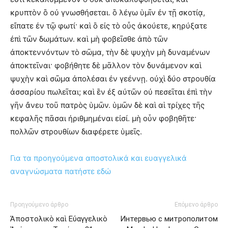
κρυπτὸν ὃ οὐ γνωσθήσεται. ὃ λέγω ὑμῖν ἐν τῇ σκοτίᾳ,
εἴπατε ἐν τῷ φωτί· καὶ ὃ εἰς τὸ οὖς ἀκούετε, κηρύξατε
ἐπὶ τῶν δωμάτων. καὶ μὴ φοβεῖσθε ἀπὸ τῶν
ἀποκτεννόντων τὸ σῶμα, τὴν δὲ ψυχὴν μὴ δυναμένων
ἀποκτεῖναι· φοβήθητε δὲ μᾶλλον τὸν δυνάμενον καὶ
ψυχὴν καὶ σῶμα ἀπολέσαι ἐν γεέννῃ. οὐχὶ δύο στρουθία
ἀσσαρίου πωλεῖται; καὶ ἓν ἐξ αὐτῶν οὐ πεσεῖται ἐπὶ τὴν
γῆν ἄνευ τοῦ πατρὸς ὑμῶν. ὑμῶν δὲ καὶ αἱ τρίχες τῆς
κεφαλῆς πᾶσαι ἠριθμημέναι εἰσί. μὴ οὖν φοβηθῆτε·
πολλῶν στρουθίων διαφέρετε ὑμεῖς.
Για τα προηγούμενα αποστολικά και ευαγγελικά
αναγνώσματα πατήστε εδώ
Προηγούμενο άρθρο
Επόμενο άρθρο
Ἀποστολικὸ καὶ Εὐαγγελικὸ
Интервью с митрополитом