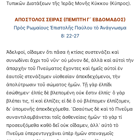
Τυπικῶν Διατάξεων τῆς Ἱερᾶς Μονῆς Κύκκου (Κύπρος).
ΑΠΟΣΤΟΛΟΣ ΣΕΙΡΑΣ (ΠΕΜΠΤΗ Γ΄ ΕΒΔΟΜΑΔΟΣ)
Πρὸς Ρωμαίους Ἐπιστολῆς Παύλου τὸ Ἀνάγνωσμα
8: 22-27
Ἀδελφοί, οἴδαμεν ὅτι πᾶσα ἡ κτίσις συστενάζει καὶ
συνωδίνει ἄχρι τοῦ νῦν· οὐ μόνον δέ, ἀλλὰ καὶ αὐτοὶ τὴν
ἀπαρχὴν τοῦ Πνεύματος ἔχοντες καὶ ἡμεῖς αὐτοὶ ἐν
ἑαυτοῖς στενάζομεν υἱοθεσίαν ἀπεκδεχόμενοι, τὴν
ἀπολύτρωσιν τοῦ σώματος ἡμῶν. Τῇ γὰρ ἐλπίδι
ἐσώθημεν· ἐλπὶς δὲ βλεπομένη οὐκ ἔστιν ἐλπίς· ὃ γὰρ
βλέπει τις, τί καὶ ἐλπίζει; εἰ δὲ ὃ οὐ βλέπομεν ἐλπίζομεν,
δι᾿ ὑπομονῆς ἀπεκδεχόμεθα. ῾Ωσαύτως δὲ καὶ τὸ Πνεῦμα
συναντιλαμβάνεται ταῖς ἀσθενείαις ἡμῶν· τὸ γὰρ τί
προσευξόμεθα καθὸ δεῖ οὐκ οἴδαμεν, ἀλλ᾿ αὐτὸ τὸ
Πνεῦμα ὑπερεντυγχάνει ὑπὲρ ἡμῶν στεναγμοῖς