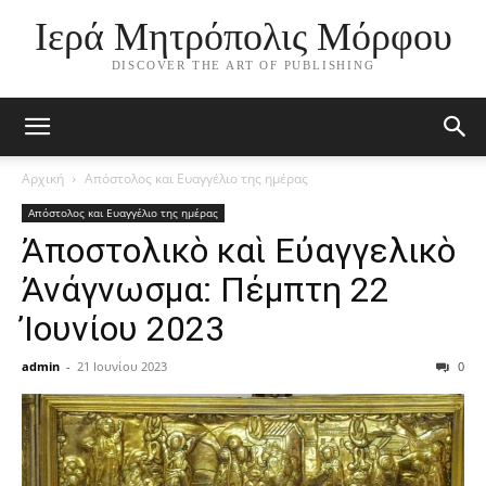
Ιερά Μητρόπολις Μόρφου
DISCOVER THE ART OF PUBLISHING
Αρχική
Απόστολος και Ευαγγέλιο της ημέρας
Απόστολος και Ευαγγέλιο της ημέρας
Ἀποστολικὸ καὶ Εὐαγγελικὸ
Ἀνάγνωσμα: Πέμπτη 22
Ἰουνίου 2023
admin
-
21 Ιουνίου 2023
0