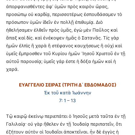
ἀπορφανισθέντες ἀφ᾿ ὑμῶν πρὸς καιρὸν ὥρας,
προσώπῳ οὐ καρδίᾳ, περισσοτέρως ἐσπουδάσαμεν τὸ
πρόσωπον ὑμῶν ἰδεῖν ἐν πολλῇ ἐπιθυμίᾳ. Διὸ
ἠθελήσαμεν ἐλθεῖν πρὸς ὑμᾶς, ἐγὼ μὲν Παῦλος καὶ
ἅπαξ καὶ δίς. καὶ ἐνέκοψεν ἡμᾶς ὁ Σατανᾶς. Τίς γὰρ
ἡμῶν ἐλπὶς ἢ χαρὰ ἢ στέφανος καυχήσεως ἢ οὐχὶ καὶ
ὑμεῖς ἔμπροσθεν τοῦ Κυρίου ἡμῶν ᾿Ιησοῦ Χριστοῦ ἐν τῇ
αὐτοῦ παρουσίᾳ; ὑμεῖς γάρ ἐστε ἡ δόξα ἡμῶν καὶ ἡ
χαρά.
ΕΥΑΓΓΕΛΙΟ ΣΕΙΡΑΣ (ΤΡΙΤΗ Δ΄ ΕΒΔΟΜΑΔΟΣ)
Ἐκ τοῦ κατὰ Ἰωάννην
7: 1 – 13
Τῷ καιρῷ ἐκείνῳ περιεπάτει ὁ Ἰησοῦς μετὰ ταῦτα ἐν τῇ
Γαλιλαίᾳ· οὐ γὰρ ἤθελεν ἐν τῇ Ἰουδαίᾳ περιπατεῖν, ὅτι
ἐζήτουν αὐτὸν οἱ Ἰουδαῖοι ἀποκτεῖναι. ἦν δὲ ἐγγὺς ἡ