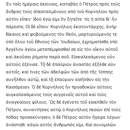
Ἐν ταῖς ἡμέραις ἐκείναις, καταβὰς ὁ Πέτρος πρὸς τοὺς
ἄνδρας τοὺς ἀπεσταλμένους απὸ τοῦ Κορνηλίου πρὸς
αὐτὸν εἶπεν· ἰδοὺ ἐγώ εἰμι ὃν ζητεῖτε· τίς ἡ αἰτία δι᾿ ἦν
πάρεστε; Οἱ δὲ εἶπον· Κορνήλιος ἑκατοντάρχης, ἀνὴρ
δίκαιος καὶ φοβούμενος τὸν Θεόν, μαρτυρούμενός τε
ὑπὸ ὅλου τοῦ ἔθνους τῶν ᾿Ιουδαίων, ἐχρηματίσθη ὑπὸ
Ἀγγέλου ἁγίου μεταπέμψασθαί σε εἰς τὸν οἶκον αὐτοῦ
καὶ ἀκοῦσαι ῥήματα παρὰ σοῦ. Εἰσκαλεσάμενος οὖν
αὐτοὺς ἐξένισε. Τῇ δὲ ἐπαύριον ἀναστὰς ἐξῆλθε σὺν
αὐτοῖς, καί τινες τῶν ἀδελφῶν τῶν ἀπὸ τῆς ᾿Ιόππης
συνῆλθον αὐτῷ, καὶ τῇ ἐπαύριον εἰσῆλθον εἰς τὴν
Καισάρειαν. Ὁ δὲ Κορνήλιος ἦν προσδοκῶν αὐτοὺς
συγκαλεσάμενος τοὺς συγγενεῖς αὐτοῦ καὶ τοὺς
ἀναγκαίους φίλους. ῾Ως δὲ ἐγένετο τοῦ εἰσελθεῖν τὸν
Πέτρον, συναντήσας αὐτῷ ὁ Κορνήλιος πεσὼν ἐπί τοὺς
πόδας προσεκύνησεν, ὁ δὲ Πέτρος αὐτὸν ἤγειρε λέγων·
ἀνάστηθι· κἀγὼ αὐτὸς ἄνθρωπός εἰμι. Καὶ συνομιλῶν