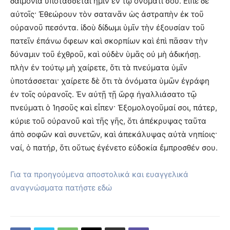
δαιμόνια ὑποτάσσεται ἡμῖν ἐν τῷ ὀνόματί σου. Εἶπε δὲ
αὐτοῖς· Ἐθεώρουν τὸν σατανᾶν ὡς ἀστραπὴν ἐκ τοῦ
οὐρανοῦ πεσόντα. ἰδοὺ δίδωμι ὑμῖν τὴν ἐξουσίαν τοῦ
πατεῖν ἐπάνω ὄφεων καὶ σκορπίων καὶ ἐπὶ πᾶσαν τὴν
δύναμιν τοῦ ἐχθροῦ, καὶ οὐδὲν ὑμᾶς οὐ μὴ ἀδικήσῃ.
πλὴν ἐν τούτῳ μὴ χαίρετε, ὅτι τὰ πνεύματα ὑμῖν
ὑποτάσσεται· χαίρετε δὲ ὅτι τὰ ὀνόματα ὑμῶν ἐγράφη
ἐν τοῖς οὐρανοῖς. Ἐν αὐτῇ τῇ ὥρᾳ ἠγαλλιάσατο τῷ
πνεύματι ὁ Ἰησοῦς καὶ εἶπεν· Ἐξομολογοῦμαί σοι, πάτερ,
κύριε τοῦ οὐρανοῦ καὶ τῆς γῆς, ὅτι ἀπέκρυψας ταῦτα
ἀπὸ σοφῶν καὶ συνετῶν, καὶ ἀπεκάλυψας αὐτὰ νηπίοις·
ναί, ὁ πατήρ, ὅτι οὕτως ἐγένετο εὐδοκία ἔμπροσθέν σου.
Για τα προηγούμενα αποστολικά και ευαγγελικά
αναγνώσματα πατήστε εδώ