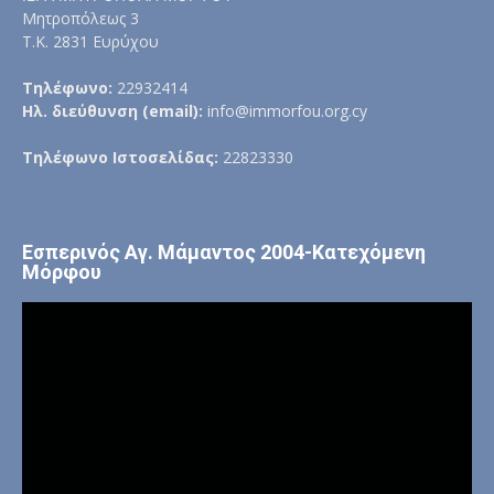
Μητροπόλεως 3
Τ.Κ. 2831 Ευρύχου
Τηλέφωνο:
22932414
Ηλ. διεύθυνση (email):
info@immorfou.org.cy
Τηλέφωνο Ιστοσελίδας:
22823330
Εσπερινός Αγ. Μάμαντος 2004-Κατεχόμενη
Μόρφου