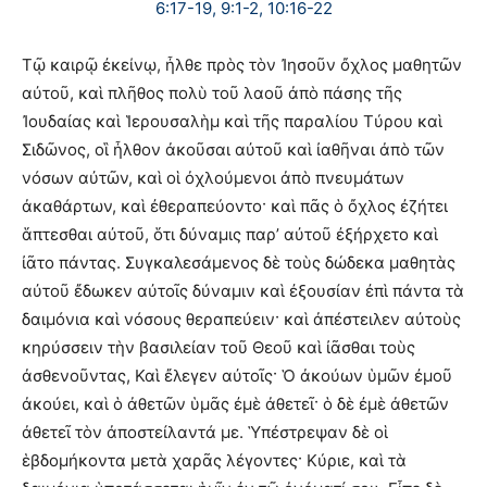
6:17-19, 9:1-2, 10:16-22
Τῷ καιρῷ ἐκείνῳ, ἦλθε πρὸς τὸν Ἰησοῦν ὄχλος μαθητῶν
αὐτοῦ, καὶ πλῆθος πολὺ τοῦ λαοῦ ἀπὸ πάσης τῆς
Ἰουδαίας καὶ Ἱερουσαλὴμ καὶ τῆς παραλίου Τύρου καὶ
Σιδῶνος, οἳ ἦλθον ἀκοῦσαι αὐτοῦ καὶ ἰαθῆναι ἀπὸ τῶν
νόσων αὐτῶν, καὶ οἱ ὀχλούμενοι ἀπὸ πνευμάτων
ἀκαθάρτων, καὶ ἐθεραπεύοντο· καὶ πᾶς ὁ ὄχλος ἐζήτει
ἅπτεσθαι αὐτοῦ, ὅτι δύναμις παρ’ αὐτοῦ ἐξήρχετο καὶ
ἰᾶτο πάντας. Συγκαλεσάμενος δὲ τοὺς δώδεκα μαθητὰς
αὐτοῦ ἔδωκεν αὐτοῖς δύναμιν καὶ ἐξουσίαν ἐπὶ πάντα τὰ
δαιμόνια καὶ νόσους θεραπεύειν· καὶ ἀπέστειλεν αὐτοὺς
κηρύσσειν τὴν βασιλείαν τοῦ Θεοῦ καὶ ἰᾶσθαι τοὺς
ἀσθενοῦντας, Καὶ ἔλεγεν αὐτοῖς· Ὁ ἀκούων ὑμῶν ἐμοῦ
ἀκούει, καὶ ὁ ἀθετῶν ὑμᾶς ἐμὲ ἀθετεῖ· ὁ δὲ ἐμὲ ἀθετῶν
ἀθετεῖ τὸν ἀποστείλαντά με. Ὑπέστρεψαν δὲ οἱ
ἑβδομήκοντα μετὰ χαρᾶς λέγοντες· Κύριε, καὶ τὰ