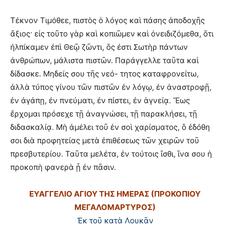
Τέκνον Τιμόθεε, πιστὸς ὁ λόγος καὶ πάσης ἀποδοχῆς
ἄξιος· εἰς τοῦτο γὰρ καὶ κοπιῶμεν καὶ ὀνειδιζόμεθα, ὅτι
ἠλπίκαμεν ἐπὶ Θεῷ ζῶντι, ὅς ἐστι Σωτὴρ πάντων
ἀνθρώπων, μάλιστα πιστῶν. Παράγγελλε ταῦτα καὶ
δίδασκε. Μηδείς σου τῆς νεό- τητος καταφρονείτω,
ἀλλὰ τύπος γίνου τῶν πιστῶν ἐν λόγῳ, ἐν ἀναστροφῇ,
ἐν ἀγάπῃ, ἐν πνεύματι, ἐν πίστει, ἐν ἁγνείᾳ. Ἕως
ἔρχομαι πρόσεχε τῇ ἀναγνώσει, τῇ παρακλήσει, τῇ
διδασκαλίᾳ. Μὴ ἀμέλει τοῦ ἐν σοὶ χαρίσματος, ὃ ἐδόθη
σοι διὰ προφητείας μετὰ ἐπιθέσεως τῶν χειρῶν τοῦ
πρεσβυτερίου. Ταῦτα μελέτα, ἐν τούτοις ἴσθι, ἵνα σου ἡ
προκοπὴ φανερὰ ᾖ ἐν πᾶσιν.
ΕΥΑΓΓΕΛΙΟ ΑΓΙΟΥ ΤΗΣ ΗΜΕΡΑΣ (ΠΡΟΚΟΠΙΟΥ
ΜΕΓΑΛΟΜΑΡΤΥΡΟΣ)
Ἐκ τοῦ κατὰ Λουκᾶν