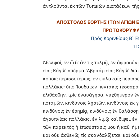
ἀντλοῦνται ἐκ τῶν Τυπικῶν Διατάξεων τῆ
ΑΠΟΣΤΟΛΟΣ ΕΟΡΤΗΣ (ΤΩΝ ΑΓΙΩΝ 
ΠΡΩΤΟΚΟΡΥΦΑΙ
Πρὸς Κορινθίους Β΄ 
11
Ἀδελφοί, ἐν ᾧ δ᾽ ἄν τις τολμᾷ, ἐν ἀφροσύνῃ
εἰσι; Κἀγώ΄ σπέρμα ᾽Αβραάμ εἰσι; Κἀγώ΄ δι
κόποις περισσοτέρως, ἐν φυλακαῖς περισσ
πολλάκις· ὑπὸ ᾽Ιουδαίων πεντάκις τεσσαρά
ἐλιθάσθην, τρὶς ἐναυάγησα, νυχθήμερον ἐν
ποταμῶν, κινδύνοις λῃστῶν, κινδύνοις ἐκ γέ
κινδύνοις ἐν ἐρημίᾳ, κινδύνοις ἐν θαλάσσῃ
ἀγρυπνίαις πολλάκις, ἐν λιμῷ καὶ δίψει, ἐν
τῶν παρεκτὸς ἡ ἐπισύστασίς μου ἡ καθ᾽ ἡμ
καὶ οὐκ ἀσθενῶ; τίς σκανδαλίζεται, καὶ οὐ