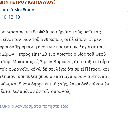
ΩΝ ΠΕΤΡΟΥ ΚΑΙ ΠΑΥΛΟΥ)
ῦ κατὰ Ματθαῖον
16: 13-19
έρη Καισαρείας τῆς Φιλίππου ἠρώτα τοὺς μαθητὰς
εἶναι τὸν υἱὸν τοῦ ἀνθρώπου; οἱ δὲ εἶπον· Οἱ μὲν
εροι δὲ Ἰερεμίαν ἢ ἕνα τῶν προφητῶν. λέγει αὐτοῖς·
ὲ Σίμων Πέτρος εἶπε· Σὺ εἶ ὁ Χριστὸς ὁ υἱὸς τοῦ Θεοῦ
 αὐτῷ· Μακάριος εἶ, Σίμων Βαριωνᾶ, ὅτι σὰρξ καὶ αἷμα
οῖς οὐρανοῖς. κἀγὼ δέ σοι λέγω ὅτι σὺ εἶ Πέτρος, καὶ
κλησίαν, καὶ πύλαι ᾅδου οὐ κατισχύσουσιν αὐτῆς. καὶ
νῶν, καὶ ὃ ἐὰν δήσῃς ἐπὶ τῆς γῆς, ἔσται δεδεμένον ἐν
, ἔσται λελυμένον ἐν τοῖς οὐρανοῖς.
γελικά αναγνώσματα πατήστε εδώ