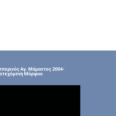
σπερινός Αγ. Μάμαντος 2004-
ατεχόμενη Μόρφου