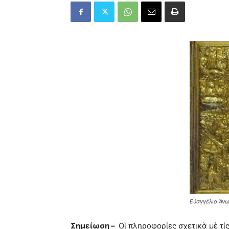
Εὐαγγέλιο Ἄνω
Σημείωση –
Οἱ πληροφορίες σχετικὰ μὲ τί