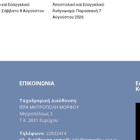
 καὶ Εὐαγγελικὸ
Ἀποστολικὸ καὶ Εὐαγγελικὸ
 Σάββατο 8 Αὐγούστου
Ἀνάγνωσμα: Παρασκευὴ 7
Αὐγούστου 2026
ΕΠΙΚΟΙΝΩΝΙΑ
Ε
Κ
Ταχυδρομική Διεύθυνση:
ΙΕΡΑ ΜΗΤΡΟΠΟΛΗ ΜΟΡΦΟΥ
Μητροπόλεως 3
Τ.Κ. 2831 Ευρύχου
Τηλέφωνο:
22932414
Ηλ. διεύθυνση (email):
info@immorfou.org.cy