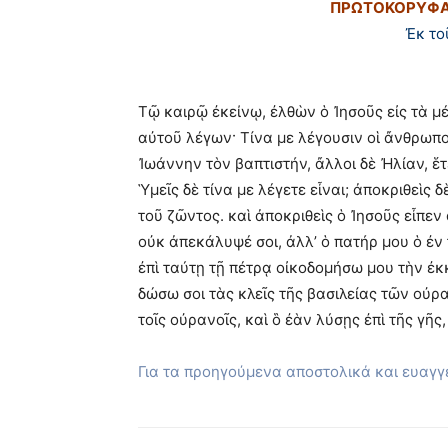
ΠΡΩΤΟΚΟΡΥΦΑΙ
Ἐκ το
Τῷ καιρῷ ἐκείνῳ, ἐλθὼν ὁ Ἰησοῦς εἰς τὰ μ
αὐτοῦ λέγων· Τίνα με λέγουσιν οἱ ἄνθρωποι 
Ἰωάννην τὸν βαπτιστήν, ἄλλοι δὲ Ἠλίαν, ἕτ
Ὑμεῖς δὲ τίνα με λέγετε εἶναι; ἀποκριθεὶς δ
τοῦ ζῶντος. καὶ ἀποκριθεὶς ὁ Ἰησοῦς εἶπεν
οὐκ ἀπεκάλυψέ σοι, ἀλλ’ ὁ πατήρ μου ὁ ἐν τ
ἐπὶ ταύτῃ τῇ πέτρᾳ οἰκοδομήσω μου τὴν ἐκ
δώσω σοι τὰς κλεῖς τῆς βασιλείας τῶν οὐρα
τοῖς οὐρανοῖς, καὶ ὃ ἐὰν λύσῃς ἐπὶ τῆς γῆς
Για τα προηγούμενα αποστολικά και ευαγ