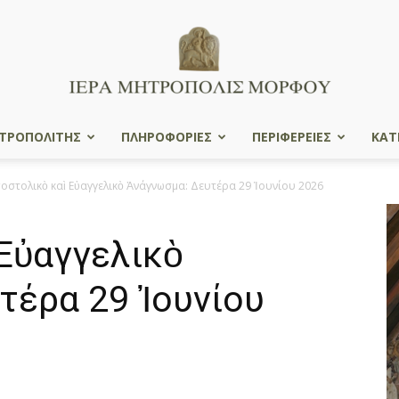
ΤΡΟΠΟΛΙΤΗΣ
ΠΛΗΡΟΦΟΡΙΕΣ
ΠΕΡΙΦΕΡΕΙΕΣ
ΚΑΤ
Ιερά
οστολικὸ καὶ Εὐαγγελικὸ Ἀνάγνωσμα: Δευτέρα 29 Ἰουνίου 2026
Εὐαγγελικὸ
Μητρόπολις
τέρα 29 Ἰουνίου
Μόρφου