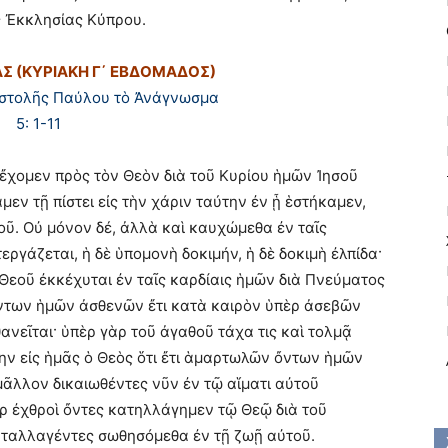
ς Ἐκκλησίας Κύπρου.
Σ (ΚΥΡΙΑΚΗ Γ΄ ΕΒΔΟΜΑΔΟΣ)
ιστολῆς Παύλου τὸ Ἀνάγνωσμα
5: 1-11
 ἔχομεν πρὸς τὸν Θεὸν διὰ τοῦ Κυρίου ἡμῶν Ἰησοῦ
μεν τῇ πίστει εἰς τὴν χάριν ταύτην ἐν ᾗ ἑστήκαμεν,
εοῦ. Οὐ μόνον δέ, ἀλλὰ καὶ καυχώμεθα ἐν ταῖς
τεργάζεται, ἡ δὲ ὑπομονὴ δοκιμήν, ἡ δὲ δοκιμὴ ἐλπίδα·
ῦ Θεοῦ ἐκκέχυται ἐν ταῖς καρδίαις ἡμῶν διὰ Πνεύματος
 ὄντων ἡμῶν ἀσθενῶν ἔτι κατὰ καιρὸν ὑπὲρ ἀσεβῶν
ανεῖται· ὑπὲρ γὰρ τοῦ ἀγαθοῦ τάχα τις καὶ τολμᾷ
ην εἰς ἡμᾶς ὁ Θεὸς ὅτι ἔτι ἁμαρτωλῶν ὄντων ἡμῶν
ᾶλλον δικαιωθέντες νῦν ἐν τῷ αἵματι αὐτοῦ
ὰρ ἐχθροὶ ὄντες κατηλλάγημεν τῷ Θεῷ διὰ τοῦ
αταλλαγέντες σωθησόμεθα ἐν τῇ ζωῇ αὐτοῦ.