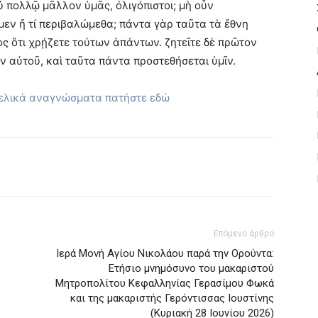
 πολλῷ μᾶλλον ὑμᾶς, ὀλιγόπιστοι; μὴ οὖν
ωμεν ἤ τί περιβαλώμεθα; πάντα γὰρ ταῦτα τὰ ἔθνη
ος ὅτι χρῄζετε τούτων ἁπάντων. ζητεῖτε δὲ πρῶτον
ν αὐτοῦ, καὶ ταῦτα πάντα προστεθήσεται ὑμῖν.
γελικά αναγνώσματα πατήστε εδώ
Επόμενο άρθρο
Ιερά Μονή Αγίου Νικολάου παρά την Ορούντα:
Ετήσιο μνημόσυνο του μακαριστού
Μητροπολίτου Κεφαλληνίας Γερασίμου Φωκά
και της μακαριστής Γερόντισσας Ιουστίνης
(Κυριακή 28 Ιουνίου 2026)