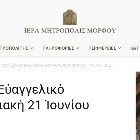
ΤΡΟΠΟΛΙΤΗΣ
ΠΛΗΡΟΦΟΡΙΕΣ
ΠΕΡΙΦΕΡΕΙΕΣ
ΚΑΤ
Ιερά
οστολικὸ καὶ Εὐαγγελικὸ Ἀνάγνωσμα: Κυριακὴ 21 Ἰουνίου 2026
Εὐαγγελικὸ
Μητρόπολις
ακὴ 21 Ἰουνίου
Μόρφου