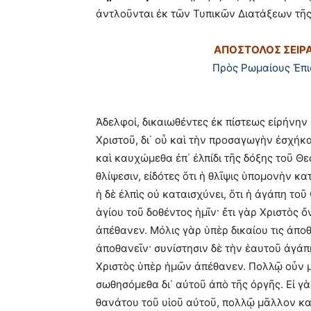
ἀντλοῦνται ἐκ τῶν Τυπικῶν Διατάξεων τῆ
ΑΠΟΣΤΟΛΟΣ ΣΕΙΡΑ
Πρὸς Ρωμαίους Ἐπ
Ἀδελφοί, δικαιωθέντες ἐκ πίστεως εἰρήνην
Χριστοῦ, δι΄ οὗ καὶ τὴν προσαγωγὴν ἐσχήκα
καὶ καυχώμεθα ἐπ΄ ἐλπίδι τῆς δόξης τοῦ Θ
θλίψεσιν, εἰδότες ὅτι ἡ θλῖψις ὑπομονὴν κα
ἡ δὲ ἐλπὶς οὐ καταισχύνει, ὅτι ἡ ἀγάπη το
ἁγίου τοῦ δοθέντος ἡμῖν· ἔτι γὰρ Χριστὸς
ἀπέθανεν. Μόλις γὰρ ὑπὲρ δικαίου τις ἀποθ
ἀποθανεῖν· συνίστησιν δὲ τὴν ἑαυτοῦ ἀγάπ
Χριστὸς ὑπὲρ ἡμῶν ἀπέθανεν. Πολλῷ οὖν μ
σωθησόμεθα δι΄ αὐτοῦ ἀπὸ τῆς ὀργῆς. Εἰ γ
θανάτου τοῦ υἱοῦ αὐτοῦ, πολλῷ μᾶλλον κ