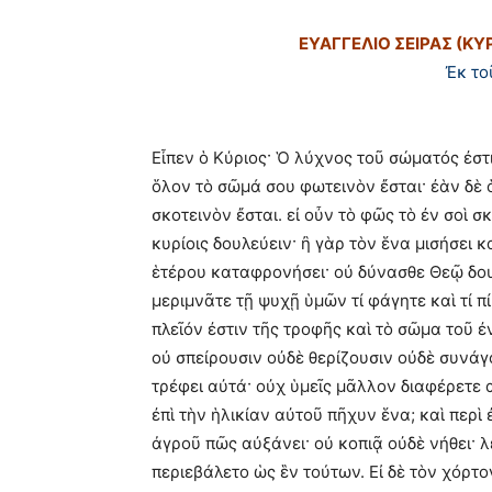
ΕΥΑΓΓΕΛΙΟ ΣΕΙΡΑΣ (Κ
Ἐκ το
Εἶπεν ὁ Κύριος· Ὁ λύχνος τοῦ σώματός ἐστ
ὅλον τὸ σῶμά σου φωτεινὸν ἔσται· ἐὰν δὲ
σκοτεινὸν ἔσται. εἰ οὖν τὸ φῶς τὸ ἐν σοὶ σ
κυρίοις δουλεύειν· ἢ γὰρ τὸν ἕνα μισήσει κ
ἑτέρου καταφρονήσει· οὐ δύνασθε Θεῷ δου
μεριμνᾶτε τῇ ψυχῇ ὑμῶν τί φάγητε καὶ τί π
πλεῖόν ἐστιν τῆς τροφῆς καὶ τὸ σῶμα τοῦ ἐ
οὐ σπείρουσιν οὐδὲ θερίζουσιν οὐδὲ συνάγ
τρέφει αὐτά· οὐχ ὑμεῖς μᾶλλον διαφέρετε 
ἐπὶ τὴν ἡλικίαν αὐτοῦ πῆχυν ἕνα; καὶ περὶ
ἀγροῦ πῶς αὐξάνει· οὐ κοπιᾷ οὐδὲ νήθει· 
περιεβάλετο ὡς ἓν τούτων. Εἰ δὲ τὸν χόρτο