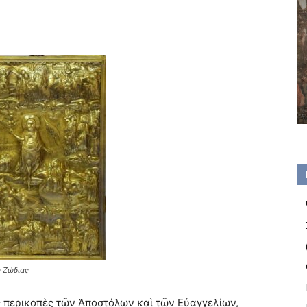
 Ζώδιας
ς περικοπὲς τῶν Ἀποστόλων καὶ τῶν Εὐαγγελίων,