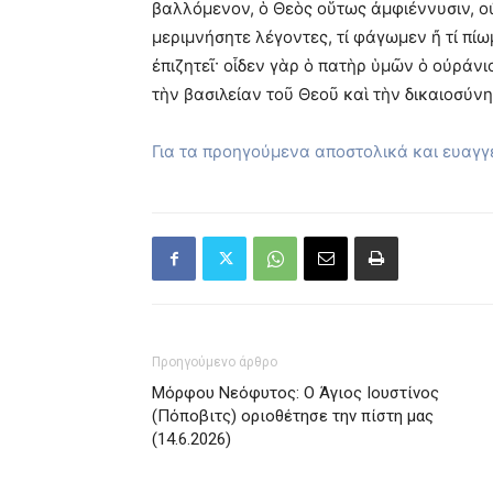
βαλλόμενον, ὁ Θεὸς οὕτως ἀμφιέννυσιν, οὐ
μεριμνήσητε λέγοντες, τί φάγωμεν ἤ τί πί
ἐπιζητεῖ· οἶδεν γὰρ ὁ πατὴρ ὑμῶν ὁ οὐράνι
τὴν βασιλείαν τοῦ Θεοῦ καὶ τὴν δικαιοσύνη
Για τα προηγούμενα αποστολικά και ευαγ
Προηγούμενο άρθρο
Μόρφου Νεόφυτος: Ο Άγιος Ιουστίνος
(Πόποβιτς) οριοθέτησε την πίστη μας
(14.6.2026)