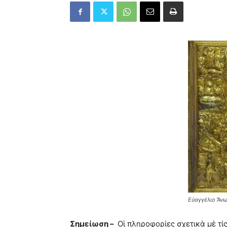
Εὐαγγέλιο Ἄνω
Σημείωση –
Οἱ πληροφορίες σχετικὰ μὲ τί