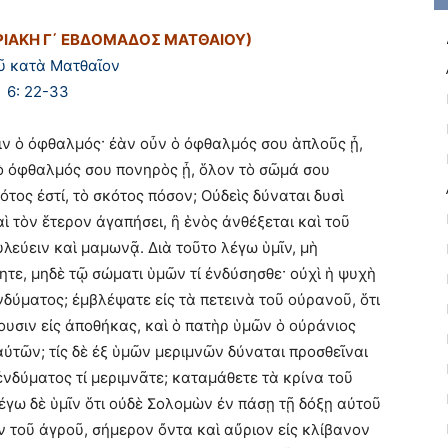
ΥΡΙΑΚΗ Γ΄ ΕΒΔΟΜΑΔΟΣ ΜΑΤΘΑΙΟΥ)
ῦ κατὰ Ματθαῖον
6: 22-33
ιν ὁ ὀφθαλμός· ἐὰν οὖν ὁ ὀφθαλμός σου ἁπλοῦς ᾖ,
 ὁ ὀφθαλμός σου πονηρὸς ᾖ, ὅλον τὸ σῶμά σου
κότος ἐστί, τὸ σκότος πόσον; Οὐδεὶς δύναται δυσὶ
αὶ τὸν ἕτερον ἀγαπήσει, ἢ ἑνὸς ἀνθέξεται καὶ τοῦ
λεύειν καὶ μαμωνᾷ. Διὰ τοῦτο λέγω ὑμῖν, μὴ
ίητε, μηδὲ τῷ σώματι ὑμῶν τί ἐνδύσησθε· οὐχὶ ἡ ψυχὴ
νδύματος; ἐμβλέψατε εἰς τὰ πετεινὰ τοῦ οὐρανοῦ, ὅτι
ουσιν εἰς ἀποθήκας, καὶ ὁ πατὴρ ὑμῶν ὁ οὐράνιος
αὐτῶν; τίς δὲ ἐξ ὑμῶν μεριμνῶν δύναται προσθεῖναι
 ἐνδύματος τί μεριμνᾶτε; καταμάθετε τὰ κρίνα τοῦ
λέγω δὲ ὑμῖν ὅτι οὐδὲ Σολομὼν ἐν πάσῃ τῇ δόξῃ αὐτοῦ
ν τοῦ ἀγροῦ, σήμερον ὄντα καὶ αὔριον εἰς κλίβανον