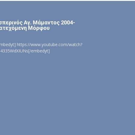
σπερινός Αγ. Μάμαντος 2004-
ατεχόμενη Μόρφου
embedyt] https://www.youtube.com/watch?
=4335WdXIUNs[/embedyt]