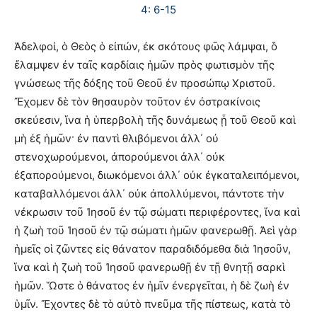
4: 6-15
Ἀδελφοί, ὁ Θεὸς ὁ εἰπών, ἐκ σκότους φῶς λάμψαι, ὃ
ἔλαμψεν ἐν ταῖς καρδίαις ἡμῶν πρὸς φωτισμὸν τῆς
γνώσεως τῆς δόξης τοῦ Θεοῦ ἐν προσώπῳ Χριστοῦ.
Ἔχομεν δὲ τὸν θησαυρὸν τοῦτον ἐν ὀστρακίνοις
σκεύεσιν, ἵνα ἡ ὑπερβολὴ τῆς δυνάμεως ᾖ τοῦ Θεοῦ καὶ
μὴ ἐξ ἡμῶν· ἐν παντὶ θλιβόμενοι ἀλλ΄ οὐ
στενοχωρούμενοι, ἀπορούμενοι ἀλλ΄ οὐκ
ἐξαπορούμενοι, διωκόμενοι ἀλλ΄ οὐκ ἐγκαταλειπόμενοι,
καταβαλλόμενοι ἀλλ΄ οὐκ ἀπολλύμενοι, πάντοτε τὴν
νέκρωσιν τοῦ Ἰησοῦ ἐν τῷ σώματι περιφέροντες, ἵνα καὶ
ἡ ζωὴ τοῦ Ἰησοῦ ἐν τῷ σώματι ἡμῶν φανερωθῇ. Ἀεὶ γὰρ
ἡμεῖς οἱ ζῶντες εἰς θάνατον παραδιδόμεθα διὰ Ἰησοῦν,
ἵνα καὶ ἡ ζωὴ τοῦ Ἰησοῦ φανερωθῇ ἐν τῇ θνητῇ σαρκὶ
ἡμῶν. Ὥστε ὁ θάνατος ἐν ἡμῖν ἐνεργεῖται, ἡ δὲ ζωὴ ἐν
ὑμῖν. Ἔχοντες δὲ τὸ αὐτὸ πνεῦμα τῆς πίστεως, κατὰ τὸ