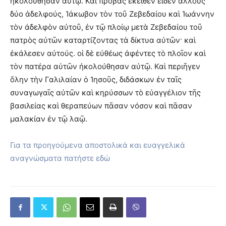
ἠκολούθησαν αὐτῷ. Καὶ προβὰς ἐκεῖθεν εἶδεν ἄλλους
δύο ἀδελφούς, Ἰάκωβον τὸν τοῦ Ζεβεδαίου καὶ Ἰωάννην
τὸν ἀδελφὸν αὐτοῦ, ἐν τῷ πλοίῳ μετὰ Ζεβεδαίου τοῦ
πατρὸς αὐτῶν καταρτίζοντας τὰ δίκτυα αὐτῶν· καὶ
ἐκάλεσεν αὐτούς. οἱ δὲ εὐθέως ἀφέντες τὸ πλοῖον καὶ
τὸν πατέρα αὐτῶν ἠκολούθησαν αὐτῷ. Καὶ περιῆγεν
ὅλην τὴν Γαλιλαίαν ὁ Ἰησοῦς, διδάσκων ἐν ταῖς
συναγωγαῖς αὐτῶν καὶ κηρύσσων τὸ εὐαγγέλιον τῆς
βασιλείας καὶ θεραπεύων πᾶσαν νόσον καὶ πᾶσαν
μαλακίαν ἐν τῷ λαῷ.
Για τα προηγούμενα αποστολικά και ευαγγελικά
αναγνώσματα πατήστε εδώ