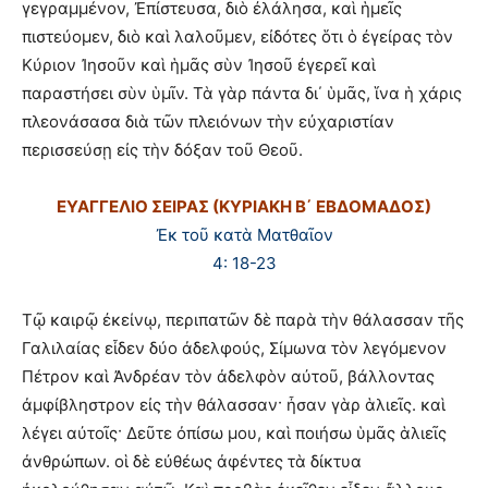
γεγραμμένον, Ἐπίστευσα, διὸ ἐλάλησα, καὶ ἡμεῖς
πιστεύομεν, διὸ καὶ λαλοῦμεν, εἰδότες ὅτι ὁ ἐγείρας τὸν
Κύριον Ἰησοῦν καὶ ἡμᾶς σὺν Ἰησοῦ ἐγερεῖ καὶ
παραστήσει σὺν ὑμῖν. Τὰ γὰρ πάντα δι΄ ὑμᾶς, ἵνα ἡ χάρις
πλεονάσασα διὰ τῶν πλειόνων τὴν εὐχαριστίαν
περισσεύσῃ εἰς τὴν δόξαν τοῦ Θεοῦ.
ΕΥΑΓΓΕΛΙΟ ΣΕΙΡΑΣ (ΚΥΡΙΑΚΗ Β΄ ΕΒΔΟΜΑΔΟΣ)
Ἐκ τοῦ κατὰ Ματθαῖον
4: 18-23
Τῷ καιρῷ ἐκείνῳ, περιπατῶν δὲ παρὰ τὴν θάλασσαν τῆς
Γαλιλαίας εἶδεν δύο ἀδελφούς, Σίμωνα τὸν λεγόμενον
Πέτρον καὶ Ἀνδρέαν τὸν ἀδελφὸν αὐτοῦ, βάλλοντας
ἀμφίβληστρον εἰς τὴν θάλασσαν· ἦσαν γὰρ ἁλιεῖς. καὶ
λέγει αὐτοῖς· Δεῦτε ὀπίσω μου, καὶ ποιήσω ὑμᾶς ἁλιεῖς
ἀνθρώπων. οἱ δὲ εὐθέως ἀφέντες τὰ δίκτυα