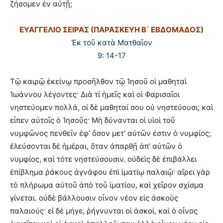
ζήσομεν ἐν αὐτῇ;
ΕΥΑΓΓΕΛΙΟ ΣΕΙΡΑΣ (ΠΑΡΑΣΚΕΥΗ Β΄ ΕΒΔΟΜΑΔΟΣ)
Ἐκ τοῦ κατὰ Ματθαῖον
9: 14-17
Τῷ καιρῷ ἐκείνῳ προσῆλθον τῷ Ἰησοῦ οἱ μαθηταὶ
Ἰωάννου λέγοντες· Διὰ τί ἡμεῖς καὶ οἱ Φαρισαῖοι
νηστεύομεν πολλά, οἱ δὲ μαθηταί σου οὐ νηστεύουσι; καὶ
εἶπεν αὐτοῖς ὁ Ἰησοῦς· Μὴ δύνανται οἱ υἱοὶ τοῦ
νυμφῶνος πενθεῖν ἐφ’ ὅσον μετ’ αὐτῶν ἐστιν ὁ νυμφίος;
ἐλεύσονται δὲ ἡμέραι, ὅταν ἀπαρθῇ ἀπ’ αὐτῶν ὁ
νυμφίος, καὶ τότε νηστεύσουσιν. οὐδεὶς δὲ ἐπιβάλλει
ἐπίβλημα ῥάκους ἀγνάφου ἐπὶ ἱματίῳ παλαιῷ· αἴρει γὰρ
τὸ πλήρωμα αὐτοῦ ἀπὸ τοῦ ἱματίου, καὶ χεῖρον σχίσμα
γίνεται. οὐδὲ βάλλουσιν οἶνον νέον εἰς ἀσκοὺς
παλαιούς· εἰ δὲ μήγε, ῥήγνυνται οἱ ἀσκοί, καὶ ὁ οἶνος