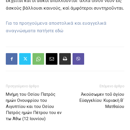
ἐκχεῖται καὶ οἱ ἀσκοὶ ἀπολλοῦνται· ἀλλὰ οἶνον νέον εἰς
ἀσκοὺς βάλλουσι καινούς, καὶ ἀμφότεροι συντηροῦνται.
Για τα προηγούμενα αποστολικά και ευαγγελικά
αναγνώσματα πατήστε εδώ
Προηγούμενο άρθρο
Επόμενο άρθρο
Μνήμη του Οσίου Πατρός
Ἀκούσωμεν τοῦ ἁγίου
ημών Ονουφρίου του
Εὐαγγελίου: Κυριακὴ Β΄
Αιγυπτίου και του Οσίου
Ματθαίου
Πατρός ημών Πέτρου του εν
τω Άθω (12 Ιουνίου)