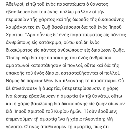
Ἀδελφοί, εἰ τῷ τοῦ ἑνὸς παραπτώματι ὁ θάνατος
ἐβασίλευσε διὰ τοῦ ἑνός, πολλῷ μᾶλλον οἱ τὴν
περισσείαν τῆς χάριτος καὶ τῆς δωρεᾶς τῆς δικαιοσύνης
λαμβάνοντες ἐν ζωῇ βασιλεύσουσι διὰ τοῦ ἑνὸς ᾿Ιησοῦ
Χριστοῦ. ῎Αρα οὖν ὡς δι᾿ ἑνὸς παραπτώματος εἰς πάντας
ἀνθρώπους εἰς κατάκριμα, οὕτω καὶ δι᾿ ἑνὸς
δικαιώματος εἰς πάντας ἀνθρώπους· εἰς δικαίωσιν ζωῆς.
Ὥσπερ γὰρ διὰ τῆς παρακοῆς τοῦ ἑνὸς ἀνθρώπου
ἁμαρτωλοὶ κατεστάθησαν οἱ πολλοί, οὕτω καὶ διὰ τῆς
ὑπακοῆς τοῦ ἑνὸς δίκαιοι κατασταθήσονται οἱ πολλοί.
Νόμος δὲ παρεισῆλθεν ἵνα πλεονάσῃ τὸ παράπτωμα. Οὗ
δὲ ἐπλεόνασεν ἡ ἁμαρτία, ὑπερεπερίσσευσεν ἡ χάρις,
ἵνα ὥσπερ ἐβασίλευσεν ἡ ἁμαρτία ἐν τῷ θανάτῳ, οὕτω
καὶ ἡ χάρις βασιλεύσῃ διὰ δικαιοσύνης εἰς ζωὴν αἰώνιον
διὰ ᾿Ιησοῦ Χριστοῦ τοῦ Κυρίου ἡμῶν. Τί οὖν ἐροῦμεν;
ἐπιμενοῦμεν τῇ ἁμαρτίᾳ ἵνα ἡ χάρις πλεονάσῃ; Μὴ
γένοιτο. Οἵτινες ἀπεθάνομεν τῇ ἁμαρτίᾳ, πῶς ἔτι