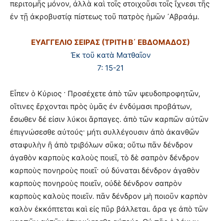
περιτομῆς μόνον, ἀλλὰ καὶ τοῖς στοιχοῦσι τοῖς ἴχνεσι τῆς
ἐν τῇ ἀκροβυστίᾳ πίστεως τοῦ πατρὸς ἡμῶν ᾿Αβραάμ.
ΕΥΑΓΓΕΛΙΟ ΣΕΙΡΑΣ (ΤΡΙΤΗ Β΄ ΕΒΔΟΜΑΔΟΣ)
Ἐκ τοῦ κατὰ Ματθαῖον
7: 15-21
Εἶπεν ὁ Κύριος · Προσέχετε ἀπὸ τῶν ψευδοπροφητῶν,
οἵτινες ἔρχονται πρὸς ὑμᾶς ἐν ἐνδύμασι προβάτων,
ἔσωθεν δέ εἰσιν λύκοι ἅρπαγες. ἀπὸ τῶν καρπῶν αὐτῶν
ἐπιγνώσεσθε αὐτούς· μήτι συλλέγουσιν ἀπὸ ἀκανθῶν
σταφυλὴν ἢ ἀπὸ τριβόλων σῦκα; οὕτω πᾶν δένδρον
ἀγαθὸν καρποὺς καλοὺς ποιεῖ, τὸ δὲ σαπρὸν δένδρον
καρποὺς πονηροὺς ποιεῖ· οὐ δύναται δένδρον ἀγαθὸν
καρποὺς πονηροὺς ποιεῖν, οὐδὲ δένδρον σαπρὸν
καρποὺς καλοὺς ποιεῖν. πᾶν δένδρον μὴ ποιοῦν καρπὸν
καλὸν ἐκκόπτεται καὶ εἰς πῦρ βάλλεται. ἄρα γε ἀπὸ τῶν