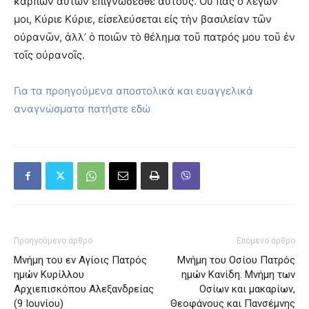
καρπῶν αὐτῶν ἐπιγνώσεσθε αὐτούς. Οὐ πᾶς ὁ λέγων
μοι, Κύριε Κύριε, εἰσελεύσεται εἰς τὴν βασιλείαν τῶν
οὐρανῶν, ἀλλ’ ὁ ποιῶν τὸ θέλημα τοῦ πατρός μου τοῦ ἐν
τοῖς οὐρανοῖς.
Για τα προηγούμενα αποστολικά και ευαγγελικά
αναγνώσματα πατήστε εδώ
Προηγούμενο άρθρο
Επόμενο άρθρο
Μνήμη του εν Aγίοις Πατρός
Μνήμη του Οσίου Πατρός
ημών Kυρίλλου
ημών Κανίδη. Μνήμη των
Aρχιεπισκόπου Aλεξανδρείας
Oσίων και μακαρίων,
(9 Ιουνίου)
Θεοφάνους και Πανσέμνης