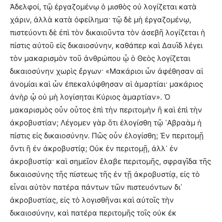
Ἀδελφοί, τῷ ἐργαζομένῳ ὁ μισθὸς οὐ λογίζεται κατὰ
χάριν, ἀλλὰ κατὰ ὀφείλημα· τῷ δὲ μὴ ἐργαζομένῳ,
πιστεύοντι δὲ ἐπὶ τὸν δικαιοῦντα τὸν ἀσεβῆ λογίζεται ἡ
πίστις αὐτοῦ εἰς δικαιοσύνην, καθάπερ καὶ Δαυῒδ λέγει
τὸν μακαρισμὸν τοῦ ἀνθρώπου ᾧ ὁ Θεὸς λογίζεται
δικαιοσύνην χωρὶς ἔργων· «Μακάριοι ὧν ἀφέθησαν αἱ
ἀνομίαι καὶ ὧν ἐπεκαλύφθησαν αἱ ἁμαρτίαι· μακάριος
ἀνὴρ ᾧ οὐ μὴ λογίσηται Κύριος ἁμαρτίαν». Ὁ
μακαρισμὸς οὖν οὗτος ἐπὶ τὴν περιτομὴν ἢ καὶ ἐπὶ τὴν
ἀκροβυστίαν; Λέγομεν γὰρ ὅτι ἐλογίσθη τῷ ᾿Αβραὰμ ἡ
πίστις εἰς δικαιοσύνην. Πῶς οὖν ἐλογίσθη; Ἐν περιτομῇ
ὄντι ἢ ἐν ἀκροβυστίᾳ; Οὐκ ἐν περιτομῇ, ἀλλ᾿ ἐν
ἀκροβυστίᾳ· καὶ σημεῖον ἔλαβε περιτομῆς, σφραγῖδα τῆς
δικαιοσύνης τῆς πίστεως τῆς ἐν τῇ ἀκροβυστίᾳ, εἰς τὸ
εἶναι αὐτὸν πατέρα πάντων τῶν πιστευόντων δι᾿
ἀκροβυστίας, εἰς τὸ λογισθῆναι καὶ αὐτοῖς τὴν
δικαιοσύνην, καὶ πατέρα περιτομῆς τοῖς οὐκ ἐκ