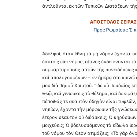
ἀντλοῦνται ἐκ τῶν Τυπικῶν Διατάξεων τῆ
ΑΠΟΣΤΟΛΟΣ ΣΕΙΡΑΣ
Πρὸς Ρωμαίους Ἐπ
Ἀδελφοί, ὅταν ἔθνη τὰ μὴ νόμον ἔχοντα φύ
ἑαυτοῖς εἰσι νόμος, οἵτινες ἐνδείκνυνται τ
συμμαρτυρούσης αὐτῶν τῆς συνειδήσεως 
καὶ ἀπολογουμένων – ἐν ἡμέρᾳ ὅτε κρινεῖ
μου διὰ ᾿Ιησοῦ Χριστοῦ. ῎Ιδε σὺ ᾿Ιουδαῖος
Θεῷ, καὶ γινώσκεις τὸ θέλημα, καὶ δοκιμά
πέποιθάς τε σεαυτὸν ὁδηγὸν εἶναι τυφλῶν
νηπίων, ἔχοντα τὴν μόρφωσιν τῆς γνώσεως
ἕτερον σεαυτὸν οὐ διδάσκεις; Ὁ κηρύσσων 
μοιχεύεις; Ὁ βδελυσσόμενος τὰ εἴδωλα ἱε
τοῦ νόμου τὸν Θεὸν ἀτιμάζεις; «Τὸ γὰρ ὄνο