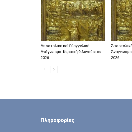
Ἀποστολικὸ καὶ Εὐαγγελικὸ
Ἀποστολικὸ
Ἀνάγνωσμα: Κυριακὴ 9 Αὐγούστου
Ἀνάγνωσμα:
2026
2026
Πληροφορίες