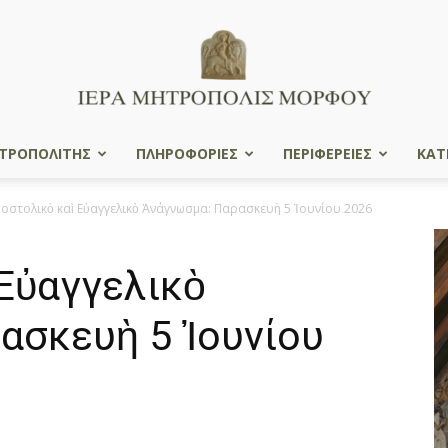
ΤΡΟΠΟΛΙΤΗΣ
ΠΛΗΡΟΦΟΡΙΕΣ
ΠΕΡΙΦΕΡΕΙΕΣ
ΚΑΤ
Ιερά
οστολικὸ καὶ Εὐαγγελικὸ Ἀνάγνωσμα: Παρασκευὴ 5 Ἰουνίου 2026
Εὐαγγελικὸ
Μητρόπολις
ασκευὴ 5 Ἰουνίου
Μόρφου