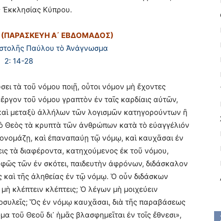
ς Ἐκκλησίας Κύπρου.
 (ΠΑΡΑΣΚΕΥΗ Α΄ ΕΒΔΟΜΑΔΟΣ)
ιστολῆς Παύλου τὸ Ἀνάγνωσμα
2: 14-28
σει τὰ τοῦ νόμου ποιῇ, οὗτοι νόμον μὴ ἔχοντες
ὸ ἔργον τοῦ νόμου γραπτὸν ἐν ταῖς καρδίαις αὐτῶν,
καὶ μεταξὺ ἀλλήλων τῶν λογισμῶν κατηγορούντων ἢ
 ὁ Θεὸς τὰ κρυπτὰ τῶν ἀνθρώπων κατὰ τὸ εὐαγγέλιόν
 ἐπονομάζῃ, καὶ ἐπαναπαύῃ τῷ νόμῳ, καὶ καυχᾶσαι ἐν
ζεις τὰ διαφέροντα, κατηχούμενος ἐκ τοῦ νόμου,
, φῶς τῶν ἐν σκότει, παιδευτὴν ἀφρόνων, διδάσκαλον
 καὶ τῆς ἀληθείας ἐν τῷ νόμῳ. Ὁ οὖν διδάσκων
μὴ κλέπτειν κλέπτεις; Ὁ λέγων μὴ μοιχεύειν
ροσυλεῖς; Ὅς ἐν νόμῳ καυχᾶσαι, διὰ τῆς παραβάσεως
μα τοῦ Θεοῦ δι᾿ ἡμᾶς βλασφημεῖται ἐν τοῖς ἔθνεσι»,