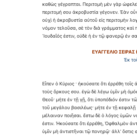
καθὼς γέγραπται. Περιτομὴ μὲν γὰρ ὠφελε
περιτομή σου ἀκροβυστία γέγονεν. Ἐὰν οὖ
οὐχὶ ἡ ἀκροβυστία αὐτοῦ εἰς περιτομὴν λογ
νόμον τελοῦσα, σὲ τὸν διὰ γράμματος καὶ
᾿Ιουδαῖός ἐστιν, οὐδὲ ἡ ἐν τῷ φανερῷ ἐν σα
ΕΥΑΓΓΕΛΙΟ ΣΕΙΡΑΣ
Ἐκ το
Εἶπεν ὁ Κύριος · ἠκούσατε ὅτι ἐρρέθη τοῖς
τοὺς ὅρκους σου. ἐγὼ δὲ λέγω ὑμῖν μὴ ὀμόσ
Θεοῦ· μήτε ἐν τῇ γῇ, ὅτι ὑποπόδιόν ἐστιν τ
τοῦ μεγάλου βασιλέως· μήτε ἐν τῇ κεφαλῇ 
μέλαιναν ποιῆσαι. ἔστω δὲ ὁ λόγος ὑμῶν να
ἐστιν. Ἠκούσατε ὅτι ἐρρέθη, Ὀφθαλμὸν ἀντ
ὑμῖν μὴ ἀντιστῆναι τῷ πονηρῷ· ἀλλ’ ὅστις 