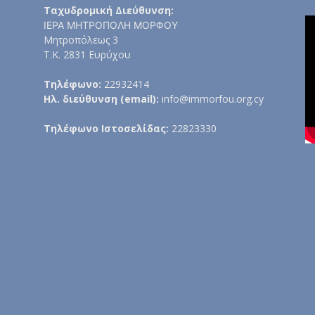
Ταχυδρομική Διεύθυνση:
ΙΕΡΑ ΜΗΤΡΟΠΟΛΗ ΜΟΡΦΟΥ
Μητροπόλεως 3
Τ.Κ. 2831 Ευρύχου
Τηλέφωνο:
22932414
Ηλ. διεύθυνση (email):
info@immorfou.org.cy
Τηλέφωνο Ιστοσελίδας:
22823330