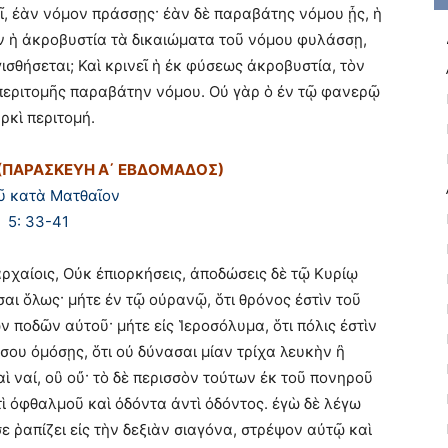
ῖ, ἐὰν νόμον πράσσῃς· ἐὰν δὲ παραβάτης νόμου ᾖς, ἡ
ν ἡ ἀκροβυστία τὰ δικαιώματα τοῦ νόμου φυλάσσῃ,
ισθήσεται; Καὶ κρινεῖ ἡ ἐκ φύσεως ἀκροβυστία, τὸν
 περιτομῆς παραβάτην νόμου. Οὐ γὰρ ὁ ἐν τῷ φανερῷ
ρκὶ περιτομή.
 (ΠΑΡΑΣΚΕΥΗ Α΄ ΕΒΔΟΜΑΔΟΣ)
ῦ κατὰ Ματθαῖον
5: 33-41
 ἀρχαίοις, Οὐκ ἐπιορκήσεις, ἀποδώσεις δὲ τῷ Κυρίῳ
αι ὅλως· μήτε ἐν τῷ οὐρανῷ, ὅτι θρόνος ἐστὶν τοῦ
ῶν ποδῶν αὐτοῦ· μήτε εἰς Ἱεροσόλυμα, ὅτι πόλις ἐστὶν
σου ὀμόσῃς, ὅτι οὐ δύνασαι μίαν τρίχα λευκὴν ἢ
ὶ ναί, οὒ οὔ· τὸ δὲ περισσὸν τούτων ἐκ τοῦ πονηροῦ
ὶ ὀφθαλμοῦ καὶ ὀδόντα ἀντὶ ὀδόντος. ἐγὼ δὲ λέγω
σε ῥαπίζει εἰς τὴν δεξιὰν σιαγόνα, στρέψον αὐτῷ καὶ