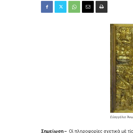
Εὐαγγέλιο Ἄνω
Σημείωση –
Οἱ πληροφορίες σχετικὰ μὲ τί