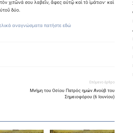
 τὸν χιτῶνά σου λαβεῖν, ἄφες αὐτῷ καὶ τὸ ἱμάτιον· καὶ
αὐτοῦ δύο.
γελικά αναγνώσματα πατήστε εδώ
Επόμενο άρθρο
Μνήμη του Οσίου Πατρός ημών Ανούβ του
Σημειοφόρου (6 Ιουνίου)