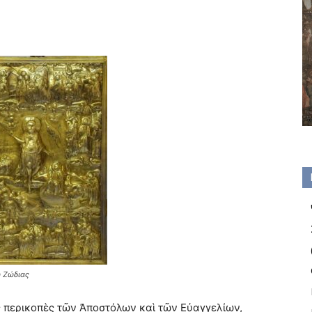
 Ζώδιας
ς περικοπὲς τῶν Ἀποστόλων καὶ τῶν Εὐαγγελίων,