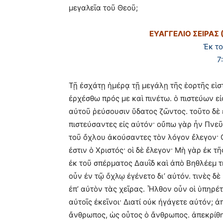
μεγαλεῖα τοῦ Θεοῦ;
ΕΥΑΓΓΕΛΙΟ ΣΕΙΡΑΣ
Ἐκ τ
7
Τῇ ἐσχάτῃ ἡμέρᾳ τῇ μεγάλῃ τῆς ἑορτῆς εἱστ
ἐρχέσθω πρός με καὶ πινέτω. ὁ πιστεύων εἰ
αὐτοῦ ῥεύσουσιν ὕδατος ζῶντος. τοῦτο δὲ 
πιστεύσαντες εἰς αὐτόν· οὔπω γὰρ ἦν Πνεῦ
τοῦ ὄχλου ἀκούσαντες τὸν λόγον ἔλεγον· 
ἐστιν ὁ Χριστός· οἱ δὲ ἔλεγον· Μὴ γὰρ ἐκ τῆ
ἐκ τοῦ σπέρματος Δαυῒδ καὶ ἀπὸ Βηθλέεμ τ
οὖν ἐν τῷ ὄχλῳ ἐγένετο δι’ αὐτόν. τινὲς δ
ἐπ’ αὐτὸν τὰς χεῖρας. Ἦλθον οὖν οἱ ὑπηρέτ
αὐτοῖς ἐκεῖνοι· Διατί οὐκ ἠγάγετε αὐτόν;
ἄνθρωπος, ὡς οὗτος ὁ ἄνθρωπος. ἀπεκρίθησ