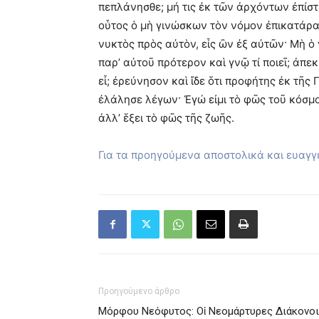
πεπλάνησθε; μή τις ἐκ τῶν ἀρχόντων ἐπίστ
οὗτος ὁ μὴ γινώσκων τὸν νόμον ἐπικατάρατ
νυκτὸς πρὸς αὐτὸν, εἷς ὢν ἐξ αὐτῶν· Μὴ ὁ
παρ’ αὐτοῦ πρότερον καὶ γνῷ τί ποιεῖ; ἀπε
εἶ; ἐρεύνησον καὶ ἴδε ὅτι προφήτης ἐκ τῆς
ἐλάλησε λέγων· Ἐγώ εἰμι τὸ φῶς τοῦ κόσμο
ἀλλ’ ἕξει τὸ φῶς τῆς ζωῆς.
Για τα προηγούμενα αποστολικά και ευαγ
Προηγούμενο άρθρο
Μόρφου Νεόφυτος: Οἱ Νεομάρτυρες Διάκονοι