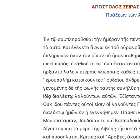
ΑΠΟΣΤΟΛΟΣ ΣΕΙΡΑΣ
Πράξεων τῶν 
Ἐν τῷ συμπληροῦσθαι τὴν ἡμέραν τῆς πεντ
τὸ αὐτό. Καὶ ἐγένετο ἄφνω ἐκ τοῦ οὐρανο
ἐπλήρωσεν ὅλον τὸν οἶκον οὗ ἦσαν καθήμε
ὡσεὶ πυρός, ἐκάθισέ τε ἐφ᾿ ἕνα ἕκαστον α
ἤρξαντο λαλεῖν ἑτέραις γλώσσαις καθὼς τὸ
῾Ιερουσαλὴμ κατοικοῦντες ᾿Ιουδαῖοι, ἄνδρ
γενομένης δὲ τῆς φωνῆς ταύτης συνῆλθε τὸ
ἰδίᾳ διαλέκτῳ λαλούντων αὐτῶν. Ἐξίσταντ
Οὐκ ἰδοὺ πάντες οὗτοί εἰσιν οἱ λαλοῦντες Γ
διαλέκτῳ ἡμῶν ἐν ᾗ ἐγεννήθημεν, Πάρθοι κα
Μεσοποταμίαν, ᾿Ιουδαίαν τε καὶ Καππαδοκία
Αἴγυπτον καὶ τὰ μέρη τῆς Λιβύης τῆς κατὰ Κ
καὶ προσήλυτοι, Κρῆτες καὶ ῎Αραβες, ἀκο