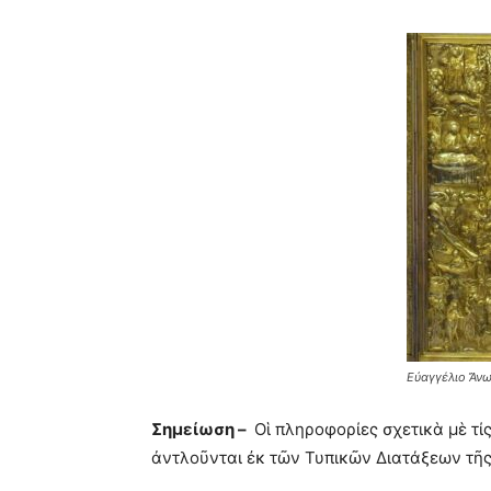
Εὐαγγέλιο Ἄνω
Σημείωση –
Οἱ πληροφορίες σχετικὰ μὲ τί
ἀντλοῦνται ἐκ τῶν Τυπικῶν Διατάξεων τῆ