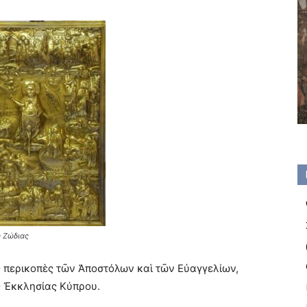
 Ζώδιας
ς περικοπὲς τῶν Ἀποστόλων καὶ τῶν Εὐαγγελίων,
ς Ἐκκλησίας Κύπρου.