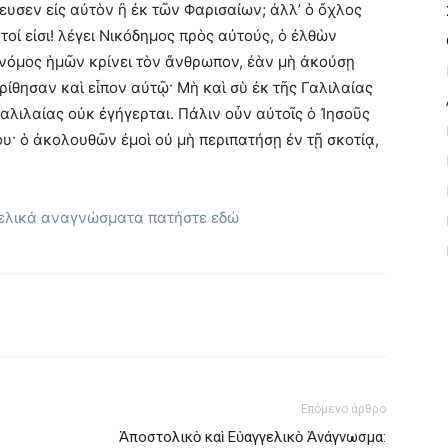
ευσεν εἰς αὐτὸν ἢ ἐκ τῶν Φαρισαίων; ἀλλ’ ὁ ὄχλος
οί εἰσι! λέγει Νικόδημος πρὸς αὐτούς, ὁ ἐλθὼν
 νόμος ἡμῶν κρίνει τὸν ἄνθρωπον, ἐὰν μὴ ἀκούσῃ
κρίθησαν καὶ εἶπον αὐτῷ· Μὴ καὶ σὺ ἐκ τῆς Γαλιλαίας
 Γαλιλαίας οὐκ ἐγήγερται. Πάλιν οὖν αὐτοῖς ὁ Ἰησοῦς
υ· ὁ ἀκολουθῶν ἐμοὶ οὐ μὴ περιπατήσῃ ἐν τῇ σκοτίᾳ,
γελικά αναγνώσματα πατήστε εδώ
Επόμενο άρθρο
Ἀποστολικὸ καὶ Εὐαγγελικὸ Ἀνάγνωσμα: