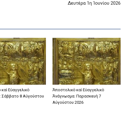
Δευτέρα 1η Ἰουνίου 2026
 καὶ Εὐαγγελικὸ
Ἀποστολικὸ καὶ Εὐαγγελικὸ
 Σάββατο 8 Αὐγούστου
Ἀνάγνωσμα: Παρασκευὴ 7
Αὐγούστου 2026