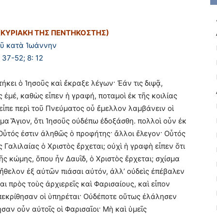
 (ΚΥΡΙΑΚΗ ΤΗΣ ΠΕΝΤΗΚΟΣΤΗΣ)
οῦ κατὰ Ἰωάννην
: 37-52; 8: 12
ήκει ὁ Ἰησοῦς καὶ ἔκραξε λέγων· Ἐάν τις διψᾷ,
ς ἐμέ, καθὼς εἶπεν ἡ γραφή, ποταμοὶ ἐκ τῆς κοιλίας
εἶπε περὶ τοῦ Πνεύματος οὗ ἔμελλον λαμβάνειν οἱ
μα Ἅγιον, ὅτι Ἰησοῦς οὐδέπω ἐδοξάσθη. πολλοὶ οὖν ἐκ
Οὗτός ἐστιν ἀληθῶς ὁ προφήτης· ἄλλοι ἔλεγον· Οὗτός
ς Γαλιλαίας ὁ Χριστὸς ἔρχεται; οὐχὶ ἡ γραφὴ εἶπεν ὅτι
ῆς κώμης, ὅπου ἦν Δαυῒδ, ὁ Χριστὸς ἔρχεται; σχίσμα
ὲ ἤθελον ἐξ αὐτῶν πιάσαι αὐτόν, ἀλλ’ οὐδεὶς ἐπέβαλεν
αι πρὸς τοὺς ἀρχιερεῖς καὶ Φαρισαίους, καὶ εἶπον
 ἀπεκρίθησαν οἱ ὑπηρέται· Οὐδέποτε οὕτως ἐλάλησεν
αν οὖν αὐτοῖς οἱ Φαρισαῖοι· Μὴ καὶ ὑμεῖς