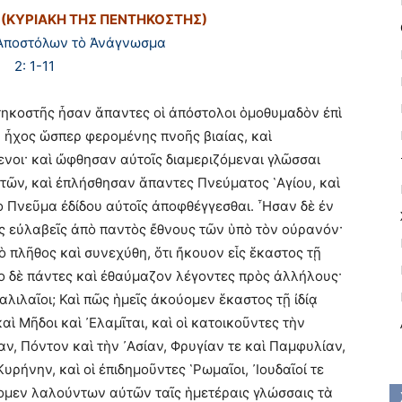
 (ΚΥΡΙΑΚΗ ΤΗΣ ΠΕΝΤΗΚΟΣΤΗΣ)
Ἀποστόλων τὸ Ἀνάγνωσμα
2: 1-11
ηκοστῆς ἦσαν ἅπαντες οἱ ἀπόστολοι ὁμοθυμαδὸν ἐπὶ
ῦ ἦχος ὥσπερ φερομένης πνοῆς βιαίας, καὶ
νοι· καὶ ὤφθησαν αὐτοῖς διαμεριζόμεναι γλῶσσαι
ὐτῶν, καὶ ἐπλήσθησαν ἅπαντες Πνεύματος ῾Αγίου, καὶ
 Πνεῦμα ἐδίδου αὐτοῖς ἀποφθέγγεσθαι. ῏Ησαν δὲ ἐν
ες εὐλαβεῖς ἀπὸ παντὸς ἔθνους τῶν ὑπὸ τὸν οὐρανόν·
 πλῆθος καὶ συνεχύθη, ὅτι ἤκουον εἷς ἕκαστος τῇ
ο δὲ πάντες καὶ ἐθαύμαζον λέγοντες πρὸς ἀλλήλους·
αλιλαῖοι; Καὶ πῶς ἡμεῖς ἀκούομεν ἕκαστος τῇ ἰδίᾳ
ὶ Μῆδοι καὶ ᾿Ελαμῖται, καὶ οἱ κατοικοῦντες τὴν
ν, Πόντον καὶ τὴν ᾿Ασίαν, Φρυγίαν τε καὶ Παμφυλίαν,
υρήνην, καὶ οἱ ἐπιδημοῦντες ῾Ρωμαῖοι, ᾿Ιουδαῖοί τε
ύομεν λαλούντων αὐτῶν ταῖς ἡμετέραις γλώσσαις τὰ