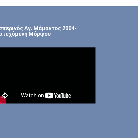
σπερινός Αγ. Μάμαντος 2004-
ατεχόμενη Μόρφου