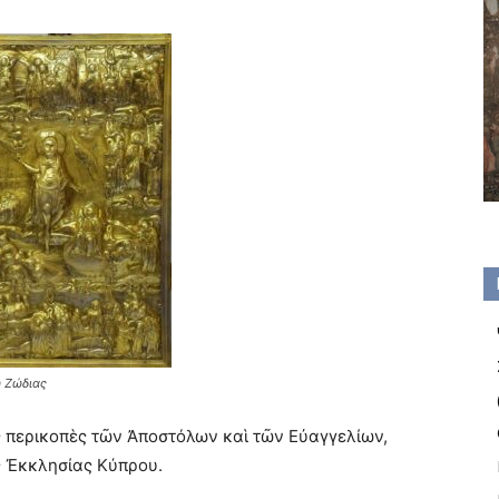
 Ζώδιας
ς περικοπὲς τῶν Ἀποστόλων καὶ τῶν Εὐαγγελίων,
ς Ἐκκλησίας Κύπρου.