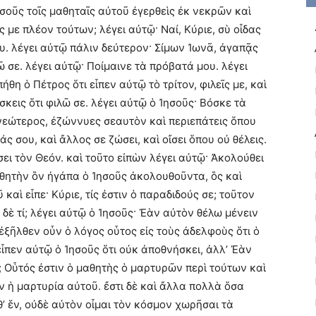
οῦς τοῖς μαθηταῖς αὐτοῦ ἐγερθεὶς ἐκ νεκρῶν καὶ
 με πλέον τούτων; λέγει αὐτῷ· Ναί, Κύριε, σὺ οἶδας
ου. λέγει αὐτῷ πάλιν δεύτερον· Σίμων Ἰωνᾶ, ἀγαπᾷς
λῶ σε. λέγει αὐτῷ· Ποίμαινε τὰ πρόβατά μου. λέγει
ήθη ὁ Πέτρος ὅτι εἶπεν αὐτῷ τὸ τρίτον, φιλεῖς με, καὶ
σκεις ὅτι φιλῶ σε. λέγει αὐτῷ ὁ Ἰησοῦς· Βόσκε τὰ
νεώτερος, ἐζώννυες σεαυτὸν καὶ περιεπάτεις ὅπου
άς σου, καὶ ἄλλος σε ζώσει, καὶ οἴσει ὅπου οὐ θέλεις.
ει τὸν Θεόν. καὶ τοῦτο εἰπὼν λέγει αὐτῷ· Ἀκολούθει
μαθητὴν ὃν ἠγάπα ὁ Ἰησοῦς ἀκολουθοῦντα, ὃς καὶ
καὶ εἶπε· Κύριε, τίς ἐστιν ὁ παραδιδούς σε; τοῦτον
 δὲ τί; λέγει αὐτῷ ὁ Ἰησοῦς· Ἐὰν αὐτὸν θέλω μένειν
 ἐξῆλθεν οὖν ὁ λόγος οὗτος εἰς τοὺς ἀδελφοὺς ὅτι ὁ
εἶπεν αὐτῷ ὁ Ἰησοῦς ὅτι οὐκ ἀποθνήσκει, ἀλλ’ Ἐὰν
; Οὗτός ἐστιν ὁ μαθητὴς ὁ μαρτυρῶν περὶ τούτων καὶ
ν ἡ μαρτυρία αὐτοῦ. ἔστι δὲ καὶ ἄλλα πολλὰ ὅσα
’ ἕν, οὐδὲ αὐτὸν οἶμαι τὸν κόσμον χωρῆσαι τὰ