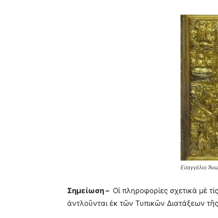
Εὐαγγέλιο Ἄνω
Σημείωση –
Οἱ πληροφορίες σχετικὰ μὲ τί
ἀντλοῦνται ἐκ τῶν Τυπικῶν Διατάξεων τῆ