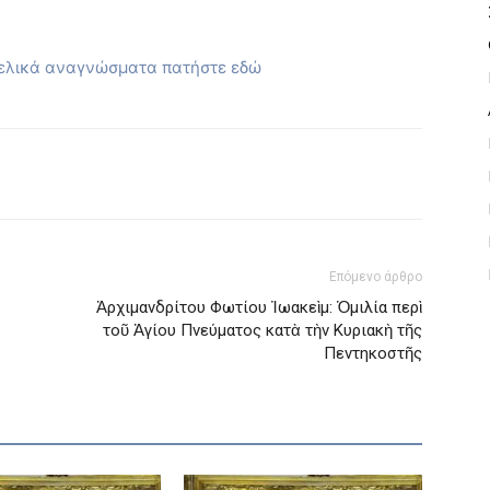
γελικά αναγνώσματα πατήστε εδώ
Επόμενο άρθρο
Ἀρχιμανδρίτου Φωτίου Ἰωακεὶμ: Ὁμιλία περὶ
τοῦ Ἁγίου Πνεύματος κατὰ τὴν Κυριακὴ τῆς
Πεντηκοστῆς