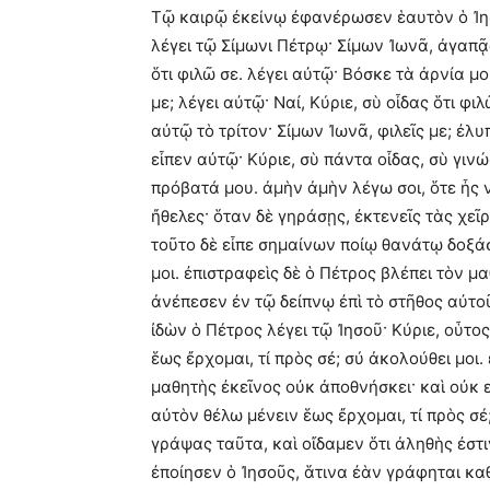
Τῷ καιρῷ ἐκείνῳ ἐφανέρωσεν ἑαυτὸν ὁ Ἰησ
λέγει τῷ Σίμωνι Πέτρῳ· Σίμων Ἰωνᾶ, ἀγαπᾷς
ὅτι φιλῶ σε. λέγει αὐτῷ· Βόσκε τὰ ἀρνία μ
με; λέγει αὐτῷ· Ναί, Κύριε, σὺ οἶδας ὅτι φι
αὐτῷ τὸ τρίτον· Σίμων Ἰωνᾶ, φιλεῖς με; ἐλυπ
εἶπεν αὐτῷ· Κύριε, σὺ πάντα οἶδας, σὺ γινώ
πρόβατά μου. ἀμὴν ἀμὴν λέγω σοι, ὅτε ἦς 
ἤθελες· ὅταν δὲ γηράσῃς, ἐκτενεῖς τὰς χεῖρ
τοῦτο δὲ εἶπε σημαίνων ποίῳ θανάτῳ δοξάσ
μοι. ἐπιστραφεὶς δὲ ὁ Πέτρος βλέπει τὸν 
ἀνέπεσεν ἐν τῷ δείπνῳ ἐπὶ τὸ στῆθος αὐτοῦ 
ἰδὼν ὁ Πέτρος λέγει τῷ Ἰησοῦ· Κύριε, οὗτος
ἕως ἔρχομαι, τί πρὸς σέ; σύ ἀκολούθει μοι.
μαθητὴς ἐκεῖνος οὐκ ἀποθνήσκει· καὶ οὐκ 
αὐτὸν θέλω μένειν ἕως ἔρχομαι, τί πρὸς σέ
γράψας ταῦτα, καὶ οἴδαμεν ὅτι ἀληθὴς ἐστι
ἐποίησεν ὁ Ἰησοῦς, ἅτινα ἐὰν γράφηται καθ