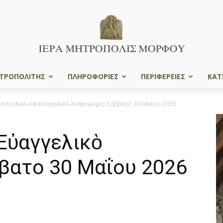
ΤΡΟΠΟΛΙΤΗΣ
ΠΛΗΡΟΦΟΡΙΕΣ
ΠΕΡΙΦΕΡΕΙΕΣ
ΚΑΤ
Ιερά
οστολικὸ καὶ Εὐαγγελικὸ Ἀνάγνωσμα: Σάββατο 30 Μαΐου 2026
Εὐαγγελικὸ
Μητρόπολις
βατο 30 Μαΐου 2026
Μόρφου