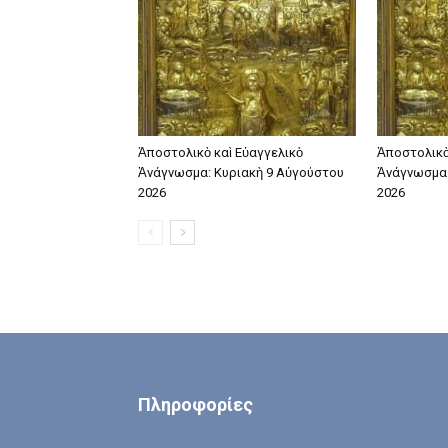
Ἀποστολικὸ καὶ Εὐαγγελικὸ
Ἀποστολικὸ
Ἀνάγνωσμα: Κυριακὴ 9 Αὐγούστου
Ἀνάγνωσμα:
2026
2026
Πληροφορίες