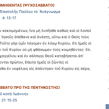
ΟΙΜΗΘΕΝΤΑΣ (ΨΥΧΟΣΑΒΒΑΤΟ)
 Ἐπιστολῆς Παύλου τό ᾽Ἀνάγνωσμα
4: 13-17
ν κεκοιμημένων, ἵνα μὴ λυπῆσθε καθὼς καὶ οἱ λοιποὶ
ι ᾿Ιησοῦς ἀπέθανε καὶ ἀνέστη, οὕτω καὶ ὁ Θεὸς τοὺς
Τοῦτο γὰρ ὑμῖν λέγομεν ἐν λόγῳ Κυρίου, ὅτι ἡμεῖς οἱ
αν τοῦ Κυρίου οὐ μὴ φθάσωμεν τοὺς κοιμηθέντας· ὅτι
χαγγέλου καὶ ἐν σάλπιγγι Θεοῦ καταβήσεται ἀπ᾿
νται πρῶτον, ἔπειτα ἡμεῖς οἱ ζῶντες οἱ
θα ἐν νεφέλαις εἰς ἀπάντησιν τοῦ Κυρίου εἰς ἀέρα,
ΣΑΒΒΑΤΟ ΠΡΟ ΤΗΣ ΠΕΝΤΗΚΟΣΤΗΣ)
οῦ κατὰ Ἰωάννην
21: 15-25