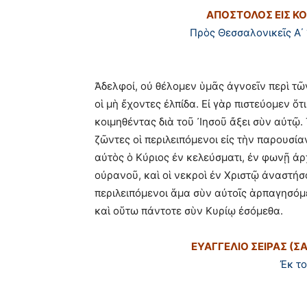
ΑΠΟΣΤΟΛΟΣ ΕΙΣ Κ
Πρὸς Θεσσαλονικεῖς Α΄
Ἀδελφοί, οὐ θέλομεν ὑμᾶς ἀγνοεῖν περὶ τῶ
οἱ μὴ ἔχοντες ἐλπίδα. Εἰ γὰρ πιστεύομεν ὅτ
κοιμηθέντας διὰ τοῦ ᾿Ιησοῦ ἄξει σὺν αὐτῷ. 
ζῶντες οἱ περιλειπόμενοι εἰς τὴν παρουσί
αὐτὸς ὁ Κύριος ἐν κελεύσματι, ἐν φωνῇ ἀρ
οὐρανοῦ, καὶ οἱ νεκροὶ ἐν Χριστῷ ἀναστήσο
περιλειπόμενοι ἅμα σὺν αὐτοῖς ἁρπαγησόμε
καὶ οὕτω πάντοτε σὺν Κυρίῳ ἐσόμεθα.
ΕΥΑΓΓΕΛΙΟ ΣΕΙΡΑΣ (
Ἐκ τ