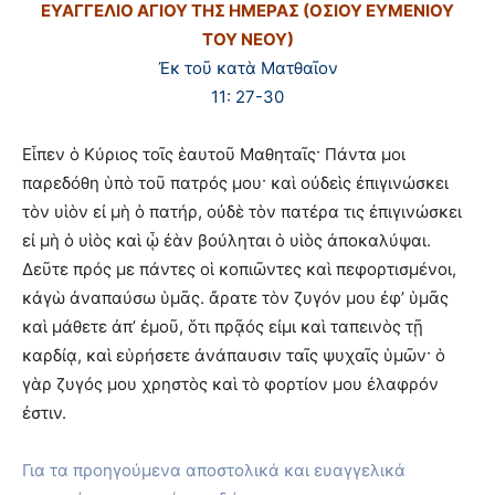
ΕΥΑΓΓΕΛΙΟ ΑΓΙΟΥ ΤΗΣ ΗΜΕΡΑΣ (ΟΣΙΟΥ ΕΥΜΕΝΙΟΥ
ΤΟΥ ΝΕΟΥ)
Ἐκ τοῦ κατὰ Ματθαῖον
11: 27-30
Εἶπεν ὁ Κύριος τοῖς ἑαυτοῦ Μαθηταῖς· Πάντα μοι
παρεδόθη ὑπὸ τοῦ πατρός μου· καὶ οὐδεὶς ἐπιγινώσκει
τὸν υἱὸν εἰ μὴ ὁ πατήρ, οὐδὲ τὸν πατέρα τις ἐπιγινώσκει
εἰ μὴ ὁ υἱὸς καὶ ᾧ ἐὰν βούληται ὁ υἱὸς ἀποκαλύψαι.
Δεῦτε πρός με πάντες οἱ κοπιῶντες καὶ πεφορτισμένοι,
κἀγὼ ἀναπαύσω ὑμᾶς. ἄρατε τὸν ζυγόν μου ἐφ’ ὑμᾶς
καὶ μάθετε ἀπ’ ἐμοῦ, ὅτι πρᾷός εἰμι καὶ ταπεινὸς τῇ
καρδίᾳ, καὶ εὑρήσετε ἀνάπαυσιν ταῖς ψυχαῖς ὑμῶν· ὁ
γὰρ ζυγός μου χρηστὸς καὶ τὸ φορτίον μου ἐλαφρόν
ἐστιν.
Για τα προηγούμενα αποστολικά και ευαγγελικά