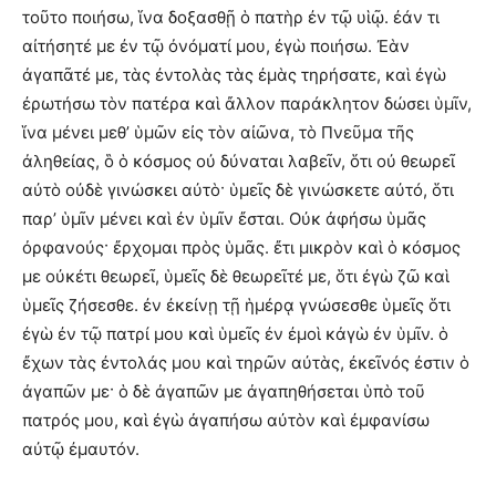
τοῦτο ποιήσω, ἵνα δοξασθῇ ὁ πατὴρ ἐν τῷ υἱῷ. ἐάν τι
αἰτήσητέ με ἐν τῷ ὀνόματί μου, ἐγὼ ποιήσω. Ἐὰν
ἀγαπᾶτέ με, τὰς ἐντολὰς τὰς ἐμὰς τηρήσατε, καὶ ἐγὼ
ἐρωτήσω τὸν πατέρα καὶ ἄλλον παράκλητον δώσει ὑμῖν,
ἵνα μένει μεθ’ ὑμῶν εἰς τὸν αἰῶνα, τὸ Πνεῦμα τῆς
ἀληθείας, ὃ ὁ κόσμος οὐ δύναται λαβεῖν, ὅτι οὐ θεωρεῖ
αὐτὸ οὐδὲ γινώσκει αὐτὸ· ὑμεῖς δὲ γινώσκετε αὐτό, ὅτι
παρ’ ὑμῖν μένει καὶ ἐν ὑμῖν ἔσται. Οὐκ ἀφήσω ὑμᾶς
ὀρφανούς· ἔρχομαι πρὸς ὑμᾶς. ἔτι μικρὸν καὶ ὁ κόσμος
με οὐκέτι θεωρεῖ, ὑμεῖς δὲ θεωρεῖτέ με, ὅτι ἐγὼ ζῶ καὶ
ὑμεῖς ζήσεσθε. ἐν ἐκείνῃ τῇ ἡμέρᾳ γνώσεσθε ὑμεῖς ὅτι
ἐγὼ ἐν τῷ πατρί μου καὶ ὑμεῖς ἐν ἐμοὶ κἀγὼ ἐν ὑμῖν. ὁ
ἔχων τὰς ἐντολάς μου καὶ τηρῶν αὐτὰς, ἐκεῖνός ἐστιν ὁ
ἀγαπῶν με· ὁ δὲ ἀγαπῶν με ἀγαπηθήσεται ὑπὸ τοῦ
πατρός μου, καὶ ἐγὼ ἀγαπήσω αὐτὸν καὶ ἐμφανίσω
αὐτῷ ἐμαυτόν.