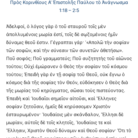
Πρὸς Κορινθίους Α’ Ἐπιστολῆς Παύλου τὸ Ἀνάγνωσμα
1:18 – 2:5
Ἀδελφοί, ὁ λόγος γὰρ ὁ τοῦ σταυροῦ τοῖς μὲν
ἀπολλυμένοις μωρία ἐστί, τοῖς δὲ σῳζομένοις ἡμῖν
δύναμις θεοῦ ἐστιν. Γέγραπται γάρ· ᾽«Απολῶ τὴν σοφίαν
τῶν σοφῶν, καὶ τὴν σύνεσιν τῶν συνετῶν ἀθετήσω».
Ποῦ σοφός; Ποῦ γραμματεύς; Ποῦ συζητητὴς τοῦ αἰῶνος
τούτου; Οὐχὶ ἐμώρανεν ὁ Θεὸς τὴν σοφίαν τοῦ κόσμου
τούτου; Ἐπειδὴ γὰρ ἐν τῇ σοφίᾳ τοῦ Θεοῦ, οὐκ ἔγνω ὁ
κόσμος διὰ τῆς σοφίας τὸν Θεόν, εὐδόκησεν ὁ Θεὸς διὰ
τῆς μωρίας τοῦ κηρύγματος, σῶσαι τοὺς πιστεύοντας.
Ἐπειδὴ καὶ ᾽Ιουδαῖοι σημεῖον αἰτοῦσι, καὶ Ἕλληνες
σοφίαν ζητοῦσιν, ἡμεῖς δὲ κηρύσσομεν Χριστὸν
ἐσταυρωμένον· ᾽Ιουδαίοις μὲν σκάνδαλον, Ἕλλησι δὲ
μωρίαν, αὐτοῖς δὲ τοῖς κλητοῖς, ᾽Ιουδαίοις τε καὶ
Ἕλλησιν, Χριστὸν Θεοῦ δύναμιν καὶ Θεοῦ σοφίαν· Ὅτι τὸ