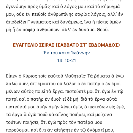
ἐγενόμην πρὸς ὑμᾶς· καὶ ὁ λόγος μου καὶ τὸ κήρυγμά
μου, οὐκ ἐν πειθοῖς ἀνθρωπίνης σοφίας λόγοις, ἀλλ᾽ ἐν
ἀποδείξει Πνεύματος καὶ δυνάμεως, ἵνα ἡ πίστις ὑμῶν
μὴ ᾖ ἐν σοφίᾳ ἀνθρώπων, ἀλλ᾽ ἐν δυνάμει Θεοῦ.
ΕΥΑΓΓΕΛΙΟ ΣΕΙΡΑΣ (ΣΑΒΒΑΤΟ ΣΤ΄ ΕΒΔΟΜΑΔΟΣ)
Ἐκ τοῦ κατὰ Ἰωάννην
14: 10-21
Εἶπεν ὁ Κύριος τοῖς ἑαὐτοῦ Μαθηταῖς· Τὰ ῥήματα ἃ ἐγὼ
λαλῶ ὑμῖν, ἀπ’ ἐμαυτοῦ οὐ λαλῶ· ὁ δὲ πατὴρ ὁ ἐν ἐμοὶ
μένων αὐτὸς ποιεῖ τὰ ἔργα. πιστεύετέ μοι ὅτι ἐγὼ ἐν τῷ
πατρὶ καὶ ὁ πατὴρ ἐν ἐμοί· εἰ δὲ μή, διὰ τὰ ἔργα αὐτὰ
πιστεύετέ μοι. ἀμὴν ἀμὴν λέγω ὑμῖν, ὁ πιστεύων εἰς ἐμὲ,
τὰ ἔργα ἃ ἐγὼ ποιῶ κἀκεῖνος ποιήσει, καὶ μείζονα
τούτων ποιήσει, ὅτι ἐγὼ πρὸς τὸν πατέρα μου
πορεύομαι, καὶ ὅ,τι ἂν αἰτήσητε ἐν τῷ ὀνόματί μου,