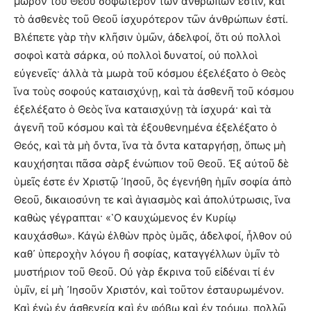
μωρὸν τοῦ Θεοῦ σοφώτερον τῶν ἀνθρώπων ἐστίν, καὶ
τὸ ἀσθενὲς τοῦ Θεοῦ ἰσχυρότερον τῶν ἀνθρώπων ἐστί.
Βλέπετε γὰρ τὴν κλῆσιν ὑμῶν, ἀδελφοί, ὅτι οὐ πολλοὶ
σοφοὶ κατὰ σάρκα, οὐ πολλοὶ δυνατοί, οὐ πολλοὶ
εὐγενεῖς· ἀλλὰ τὰ μωρὰ τοῦ κόσμου ἐξελέξατο ὁ Θεὸς
ἵνα τοὺς σοφούς καταισχύνῃ, καὶ τὰ ἀσθενῆ τοῦ κόσμου
ἐξελέξατο ὁ Θεὸς ἵνα καταισχύνῃ τὰ ἰσχυρά· καὶ τὰ
ἀγενῆ τοῦ κόσμου καὶ τὰ ἐξουθενημένα ἐξελέξατο ὁ
Θεός, καὶ τὰ μὴ ὄντα, ἵνα τὰ ὄντα καταργήσῃ, ὅπως μὴ
καυχήσηται πᾶσα σὰρξ ἐνώπιον τοῦ Θεοῦ. Ἐξ αὐτοῦ δὲ
ὑμεῖς ἐστε ἐν Χριστῷ ᾽Ιησοῦ, ὃς ἐγενήθη ἡμῖν σοφία ἀπὸ
Θεοῦ, δικαιοσύνη τε καὶ ἁγιασμὸς καὶ ἀπολύτρωσις, ἵνα
καθὼς γέγραπται· «῾Ο καυχώμενος ἐν Κυρίῳ
καυχάσθω». Κἀγὼ ἐλθὼν πρὸς ὑμᾶς, ἀδελφοί, ἦλθον οὐ
καθ᾽ ὑπεροχὴν λόγου ἢ σοφίας, καταγγέλλων ὑμῖν τὸ
μυστήριον τοῦ Θεοῦ. Οὐ γὰρ ἔκρινα τοῦ εἰδέναι τί ἐν
ὑμῖν, εἰ μὴ ᾽Ιησοῦν Χριστόν, καὶ τοῦτον ἐσταυρωμένον.
Καὶ ἐγὼ ἐν ἀσθενείᾳ καὶ ἐν φόβῳ καὶ ἐν τρόμῳ, πολλῷ