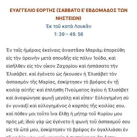
ΕΥΑΓΓΕΛΙΟ ΕΟΡΤΗΣ (ΣΑΒΒΑΤΟ Ε’ ΕΒΔΟΜΑΔΟΣ ΤΩΝ
ΝΗΣΤΕΙΩΝ)
Ἐκ τοῦ κατὰ Λουκᾶν
1: 39 – 49. 56
Ἐν ταῖς ἡμέραις ἐκείναις ἀναστᾶσα Μαριὰμ ἐπορεύθη
εἰς τὴν ὀρεινὴν μετὰ σπουδῆς εἰς πόλιν Ἰούδα, καὶ
εἰσῆλθεν εἰς τὸν οἶκον Ζαχαρίου καὶ ἠσπάσατο τὴν
Ἐλισάβετ. καὶ ἐγένετο ὡς ἤκουσεν ἡ Ἐλισάβετ τὸν
ἀσπασμὸν τῆς Μαρίας, ἐσκίρτησεν τὸ βρέφος ἐν τῇ
κοιλίᾳ αὐτῆς· καὶ ἐπλήσθη Πνεύματος ἁγίου ἡ Ἐλισάβετ
καὶ ἀνεφώνησε φωνῇ μεγάλῃ καὶ εἶπεν· Εὐλογημένη σὺ
ἐν γυναιξί καὶ εὐλογημένος ὁ καρπὸς τῆς κοιλίας σου.
καὶ πόθεν μοι τοῦτο ἵνα ἔλθῃ ἡ μήτηρ τοῦ Κυρίου μου
πρὸς μέ; ἰδοὺ γὰρ ὡς ἐγένετο ἡ φωνὴ τοῦ ἀσπασμοῦ σου
εἰς τὰ ὦτά μου, ἐσκίρτησεν τὸ βρέφος ἐν ἀγαλλιάσει ἐν