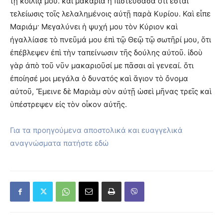
τῇ κοιλίᾳ μου. καὶ μακαρία ἡ πιστεύσασα ὅτι ἔσται
τελείωσις τοῖς λελαλημένοις αὐτῇ παρὰ Κυρίου. Καὶ εἶπε
Μαριάμ· Μεγαλύνει ἡ ψυχή μου τὸν Κύριον καὶ
ἠγαλλίασε τὸ πνεῦμά μου ἐπὶ τῷ Θεῷ τῷ σωτῆρί μου, ὅτι
ἐπέβλεψεν ἐπὶ τὴν ταπείνωσιν τῆς δούλης αὐτοῦ. ἰδοὺ
γὰρ ἀπὸ τοῦ νῦν μακαριοῦσί με πᾶσαι αἱ γενεαί. ὅτι
ἐποίησέ μοι μεγάλα ὁ δυνατός καὶ ἅγιον τὸ ὄνομα
αὐτοῦ, Ἔμεινε δὲ Μαριὰμ σὺν αὐτῇ ὡσεὶ μῆνας τρεῖς καὶ
ὑπέστρεψεν εἰς τὸν οἶκον αὐτῆς.
Για τα προηγούμενα αποστολικά και ευαγγελικά
αναγνώσματα πατήστε εδώ