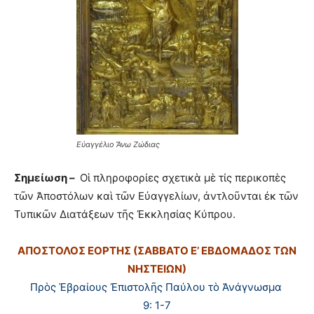
Εὐαγγέλιο Ἄνω Ζώδιας
Σημείωση –
Οἱ πληροφορίες σχετικὰ μὲ τίς περικοπὲς
τῶν Ἀποστόλων καὶ τῶν Εὐαγγελίων, ἀντλοῦνται ἐκ τῶν
Τυπικῶν Διατάξεων τῆς Ἐκκλησίας Κύπρου.
ΑΠΟΣΤΟΛΟΣ ΕΟΡΤΗΣ (ΣΑΒΒΑΤΟ Ε’ ΕΒΔΟΜΑΔΟΣ ΤΩΝ
ΝΗΣΤΕΙΩΝ)
Πρὸς Ἑβραίους Ἐπιστολῆς Παύλου τὸ Ἀνάγνωσμα
9: 1-7