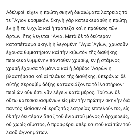
Ἀδελφοί, εἶχεν ἡ πρώτη σκηνὴ δικαιώματα λατρείας τό
τε ῞Αγιον κοσμικόν. Σκηνὴ γὰρ κατεσκευάσθη ἡ πρώτῃ
ἐν ᾗ ἥ τε λυχνία καὶ ἡ τράπεζα καὶ ἡ πρόθεσις τῶν
ἄρτων, ἥτις λέγεται ῞Αγια. Μετὰ δὲ τὸ δεύτερον
καταπέτασμα σκηνὴ ἡ λεγομένη ῞Αγια ῾Αγίων, χρυσοῦν
ἔχουσα θυμιατήριον καὶ τὴν κιβωτὸν τῆς διαθήκης
περικεκαλυμμένην πάντοθεν χρυσίῳ, ἐν ᾗ στάμνος
χρυσῆ ἔχουσα τὸ μάννα καὶ ἡ ῥάβδος ᾿Ααρὼν ἡ
βλαστήσασα καὶ αἱ πλάκες τῆς διαθήκης, ὑπεράνω· δὲ
αὐτῆς Χερουβὶμ δόξης κατασκιάζοντα τὸ ἱλαστήριον·
περὶ ὧν οὐκ ἔστι νῦν λέγειν κατὰ μέρος. Τούτων δὲ
οὕτω κατεσκευασμένων εἰς μὲν τὴν πρώτην σκηνὴν διὰ
παντὸς εἰσίασιν οἱ ἱερεῖς τὰς λατρείας ἐπιτελοῦντες, εἰς
δὲ τὴν δευτέραν ἅπαξ τοῦ ἐνιαυτοῦ μόνος ὁ ἀρχιερεύς,
οὐ χωρὶς αἵματος, ὃ προσφέρει ὑπὲρ ἑαυτοῦ καὶ τῶν τοῦ
λαοῦ ἀγνοημάτων.