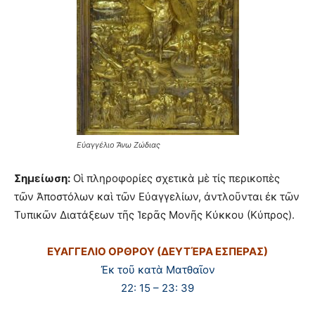
Εὐαγγέλιο Ἄνω Ζώδιας
Σημείωση:
Οἱ πληροφορίες σχετικὰ μὲ τίς περικοπὲς
τῶν Ἀποστόλων καὶ τῶν Εὐαγγελίων, ἀντλοῦνται ἐκ τῶν
Τυπικῶν Διατάξεων τῆς Ἱερᾶς Μονῆς Κύκκου (Κύπρος).
ΕΥΑΓΓΕΛΙΟ ΟΡΘΡΟΥ (ΔΕΥΤΈΡΑ ΕΣΠΕΡΑΣ)
Ἐκ τοῦ κατὰ Ματθαῖον
22: 15 – 23: 39