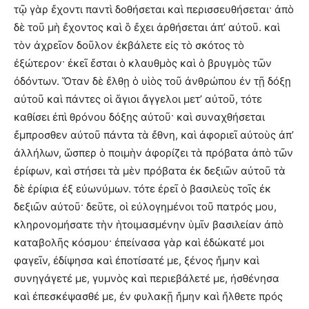
τῷ γὰρ ἔχοντι παντὶ δοθήσεται καὶ περισσευθήσεται· ἀπὸ
δὲ τοῦ μὴ ἔχοντος καὶ ὃ ἔχει ἀρθήσεται ἀπ’ αὐτοῦ. καὶ
τὸν ἀχρεῖον δοῦλον ἐκβάλετε εἰς τὸ σκότος τὸ
ἐξώτερον· ἐκεῖ ἔσται ὁ κλαυθμὸς καὶ ὁ βρυγμὸς τῶν
ὀδόντων. Ὅταν δὲ ἔλθῃ ὁ υἱὸς τοῦ ἀνθρώπου ἐν τῇ δόξῃ
αὐτοῦ καὶ πάντες οἱ ἅγιοι ἄγγελοι μετ’ αὐτοῦ, τότε
καθίσει ἐπὶ θρόνου δόξης αὐτοῦ· καὶ συναχθήσεται
ἔμπροσθεν αὐτοῦ πάντα τὰ ἔθνη, καὶ ἀφοριεῖ αὐτοὺς ἀπ’
ἀλλήλων, ὥσπερ ὁ ποιμὴν ἀφορίζει τὰ πρόβατα ἀπὸ τῶν
ἐρίφων, καὶ στήσει τὰ μὲν πρόβατα ἐκ δεξιῶν αὐτοῦ τὰ
δὲ ἐρίφια ἐξ εὐωνύμων. τότε ἐρεῖ ὁ βασιλεὺς τοῖς ἐκ
δεξιῶν αὐτοῦ· δεῦτε, οἱ εὐλογημένοι τοῦ πατρός μου,
κληρονομήσατε τὴν ἡτοιμασμένην ὑμῖν βασιλείαν ἀπὸ
καταβολῆς κόσμου· ἐπείνασα γὰρ καὶ ἐδώκατέ μοι
φαγεῖν, ἐδίψησα καὶ ἐποτίσατέ με, ξένος ἤμην καὶ
συνηγάγετέ με, γυμνὸς καὶ περιεβάλετέ με, ἠσθένησα
καὶ ἐπεσκέψασθέ με, ἐν φυλακῇ ἤμην καὶ ἤλθετε πρός