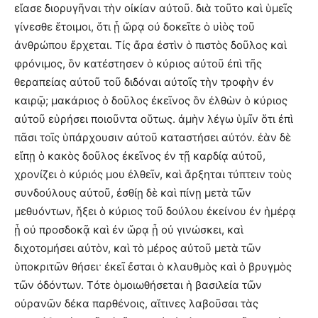
εἴασε διορυγῆναι τὴν οἰκίαν αὐτοῦ. διὰ τοῦτο καὶ ὑμεῖς
γίνεσθε ἕτοιμοι, ὅτι ᾗ ὥρᾳ οὐ δοκεῖτε ὁ υἱὸς τοῦ
ἀνθρώπου ἔρχεται. Τίς ἄρα ἐστὶν ὁ πιστὸς δοῦλος καὶ
φρόνιμος, ὃν κατέστησεν ὁ κύριος αὐτοῦ ἐπὶ τῆς
θεραπείας αὐτοῦ τοῦ διδόναι αὐτοῖς τὴν τροφὴν ἐν
καιρῷ; μακάριος ὁ δοῦλος ἐκεῖνος ὃν ἐλθὼν ὁ κύριος
αὐτοῦ εὑρήσει ποιοῦντα οὕτως. ἀμὴν λέγω ὑμῖν ὅτι ἐπὶ
πᾶσι τοῖς ὑπάρχουσιν αὐτοῦ καταστήσει αὐτόν. ἐὰν δὲ
εἴπῃ ὁ κακὸς δοῦλος ἐκεῖνος ἐν τῇ καρδίᾳ αὐτοῦ,
χρονίζει ὁ κύριός μου ἐλθεῖν, καὶ ἄρξηται τύπτειν τοὺς
συνδούλους αὐτοῦ, ἐσθίῃ δὲ καὶ πίνῃ μετὰ τῶν
μεθυόντων, ἥξει ὁ κύριος τοῦ δούλου ἐκείνου ἐν ἡμέρᾳ
ᾗ οὐ προσδοκᾷ καὶ ἐν ὥρᾳ ᾗ οὐ γινώσκει, καὶ
διχοτομήσει αὐτὸν, καὶ τὸ μέρος αὐτοῦ μετὰ τῶν
ὑποκριτῶν θήσει· ἐκεῖ ἔσται ὁ κλαυθμὸς καὶ ὁ βρυγμὸς
τῶν ὀδόντων. Τότε ὁμοιωθήσεται ἡ βασιλεία τῶν
οὐρανῶν δέκα παρθένοις, αἵτινες λαβοῦσαι τὰς