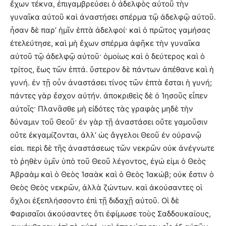
ἔχων τέκνα, ἐπιγαμβρεύσει ὁ ἀδελφὸς αὐτοῦ τὴν
γυναῖκα αὐτοῦ καὶ ἀναστήσει σπέρμα τῷ ἀδελφῷ αὐτοῦ.
ἦσαν δὲ παρ’ ἡμῖν ἑπτὰ ἀδελφοί· καὶ ὁ πρῶτος γαμήσας
ἐτελεύτησε, καὶ μὴ ἔχων σπέρμα ἀφῆκε τὴν γυναῖκα
αὐτοῦ τῷ ἀδελφῷ αὐτοῦ· ὁμοίως καὶ ὁ δεύτερος καὶ ὁ
τρίτος, ἕως τῶν ἑπτά. ὕστερον δὲ πάντων ἀπέθανε καὶ ἡ
γυνή. ἐν τῇ οὖν ἀναστάσει τίνος τῶν ἑπτὰ ἔσται ἡ γυνή;
πάντες γὰρ ἔσχον αὐτήν. ἀποκριθεὶς δὲ ὁ Ἰησοῦς εἶπεν
αὐτοῖς· Πλανᾶσθε μὴ εἰδότες τὰς γραφὰς μηδὲ τὴν
δύναμιν τοῦ Θεοῦ· ἐν γὰρ τῇ ἀναστάσει οὔτε γαμοῦσιν
οὔτε ἐκγαμίζονται, ἀλλ’ ὡς ἄγγελοι Θεοῦ ἐν οὐρανῷ
εἰσι. περὶ δὲ τῆς ἀναστάσεως τῶν νεκρῶν οὐκ ἀνέγνωτε
τὸ ῥηθὲν ὑμῖν ὑπὸ τοῦ Θεοῦ λέγοντος, ἐγώ εἰμι ὁ Θεὸς
Ἀβραὰμ καὶ ὁ Θεὸς Ἰσαὰκ καὶ ὁ Θεὸς Ἰακώβ; οὐκ ἔστιν ὁ
Θεὸς Θεὸς νεκρῶν, ἀλλὰ ζώντων. καὶ ἀκούσαντες οἱ
ὄχλοι ἐξεπλήσσοντο ἐπὶ τῇ διδαχῇ αὐτοῦ. Οἱ δὲ
Φαρισαῖοι ἀκούσαντες ὅτι ἐφίμωσε τοὺς Σαδδουκαίους,