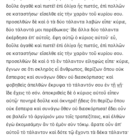
δοῦλε ἀγαθὲ καὶ πιστέ! ἐπὶ ὀλίγα ἦς πιστός, ἐπὶ πολλῶν
σε καταστήσω· εἴσελθε εἰς τὴν χαρὰν τοῦ κυρίου σου.
προσελθὼν δὲ καὶ ὁ τὰ δύο τάλαντα λαβὼν εἶπε· κύριε,
δύο τάλαντά μοι παρέδωκας· ἴδε ἄλλα δύο τάλαντα
ἐκέρδησα ἐπ’ αὐτοῖς. ἔφη αὐτῷ ὁ κύριος αὐτοῦ· εὖ,
δοῦλε ἀγαθὲ καὶ πιστέ! ἐπὶ ὀλίγα ἦς πιστός, ἐπὶ πολλῶν
σε καταστήσω· εἴσελθε εἰς τὴν χαρὰν τοῦ κυρίου σου.
προσελθὼν δὲ καὶ ὁ τὸ ἓν τάλαντον εἰληφὼς εἶπε· κύριε,
ἔγνων σε ὅτι σκληρὸς εἶ ἄνθρωπος, θερίζων ὅπου οὐκ
ἔσπειρας καὶ συνάγων ὅθεν οὐ διεσκόρπισας· καὶ
φοβηθεὶς ἀπελθὼν ἔκρυψα τὸ τάλαντόν σου ἐν τῇ γῇ·
ἴδε ἔχεις τὸ σόν. ἀποκριθεὶς δὲ ὁ κύριος αὐτοῦ εἶπεν
αὐτῷ· πονηρὲ δοῦλε καὶ ὀκνηρέ! ᾔδεις ὅτι θερίζω ὅπου
οὐκ ἔσπειρα καὶ συνάγω ὅθεν οὐ διεσκόρπισα! ἔδει οὖν
σε βαλεῖν τὸ ἀργύριόν μου τοῖς τραπεζίταις, καὶ ἐλθὼν
ἐγὼ ἐκομισάμην ἂν τὸ ἐμὸν σὺν τόκῳ. ἄρατε οὖν ἀπ’
αὐτοῦ τὸ τάλαντον καὶ δότε τῷ ἔχοντι τὰ δέκα τάλαντα·