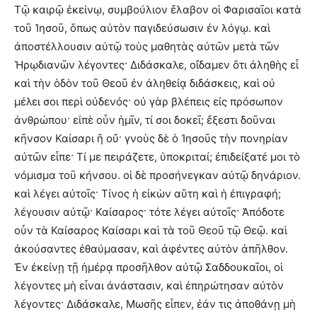
Τῷ καιρῷ ἐκείνῳ, συμβούλιον ἔλαβον οἱ Φαρισαῖοι κατὰ
τοῦ Ἰησοῦ, ὅπως αὐτὸν παγιδεύσωσιν ἐν λόγῳ. καὶ
ἀποστέλλουσιν αὐτῷ τοὺς μαθητὰς αὐτῶν μετὰ τῶν
Ἡρῳδιανῶν λέγοντες· Διδάσκαλε, οἴδαμεν ὅτι ἀληθὴς εἶ
καὶ τὴν ὁδὸν τοῦ Θεοῦ ἐν ἀληθείᾳ διδάσκεις, καὶ οὐ
μέλει σοι περὶ οὐδενός· οὐ γὰρ βλέπεις εἰς πρόσωπον
ἀνθρώπου· εἰπὲ οὖν ἡμῖν, τί σοι δοκεῖ; ἔξεστι δοῦναι
κῆνσον Καίσαρι ἢ οὔ· γνοὺς δὲ ὁ Ἰησοῦς τὴν πονηρίαν
αὐτῶν εἶπε· Τί με πειράζετε, ὑποκριταί; ἐπιδείξατέ μοι τὸ
νόμισμα τοῦ κήνσου. οἱ δὲ προσήνεγκαν αὐτῷ δηνάριον.
καὶ λέγει αὐτοῖς· Τίνος ἡ εἰκὼν αὕτη καὶ ἡ ἐπιγραφή;
λέγουσιν αὐτῷ· Καίσαρος· τότε λέγει αὐτοῖς· Ἀπόδοτε
οὖν τὰ Καίσαρος Καίσαρι καὶ τὰ τοῦ Θεοῦ τῷ Θεῷ. καὶ
ἀκούσαντες ἐθαύμασαν, καὶ ἀφέντες αὐτὸν ἀπῆλθον.
Ἐν ἐκείνῃ τῇ ἡμέρᾳ προσῆλθον αὐτῷ Σαδδουκαῖοι, οἱ
λέγοντες μὴ εἶναι ἀνάστασιν, καὶ ἐπηρώτησαν αὐτὸν
λέγοντες· Διδάσκαλε, Μωσῆς εἶπεν, ἐάν τις ἀποθάνῃ μὴ