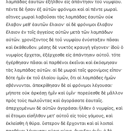
λαμπάδας ἑαυτῶν ἐξῆλθον εἰς ἀπάντησιν τοῦ νυμφίου.
πέντε δὲ ἦσαν ἐξ αὐτῶν φρόνιμοι καὶ αἱ πέντε μωραὶ.
αἵτινες μωραὶ λαβοῦσαι τὰς λαμπάδας ἑαυτῶν οὐκ
ἔλαβον μεθ’ ἑαυτῶν ἔλαιον· αἱ δὲ φρόνιμοι ἔλαβον
ἔλαιον ἐν τοῖς ἀγγείοις αὐτῶν μετὰ τῶν λαμπάδων
αὐτῶν. χρονίζοντος δὲ τοῦ νυμφίου ἐνύσταξαν πᾶσαι
καὶ ἐκάθευδον. μέσης δὲ νυκτὸς κραυγὴ γέγονεν· ἰδοὺ ὁ
νυμφίος ἔρχεται, ἐξέρχεσθε εἰς ἀπάντησιν αὐτοῦ. τότε
ἠγέρθησαν πᾶσαι αἱ παρθένοι ἐκεῖναι καὶ ἐκόσμησαν
τὰς λαμπάδας αὐτῶν. αἱ δὲ μωραὶ ταῖς φρονίμοις εἶπον·
δότε ἡμῖν ἐκ τοῦ ἐλαίου ὑμῶν, ὅτι αἱ λαμπάδες ἡμῶν
σβέννυνται. ἀπεκρίθησαν δὲ αἱ φρόνιμοι λέγουσαι·
μήποτε οὐκ ἀρκέσῃ ἡμῖν καὶ ὑμῖν· πορεύεσθε δὲ μᾶλλον
πρὸς τοὺς πωλοῦντας καὶ ἀγοράσατε ἑαυταῖς.
ἀπερχομένων δὲ αὐτῶν ἀγοράσαι ἦλθεν ὁ νυμφίος, καὶ
αἱ ἕτοιμοι εἰσῆλθον μετ’ αὐτοῦ εἰς τοὺς γάμους, καὶ
ἐκλείσθη ἡ θύρα. ὕστερον δὲ ἔρχονται καὶ αἱ λοιπαὶ
παρθένοι λέγουσαι· κύριε κύριε, ἄνοιξον ἡμῖν. ὁ δὲ