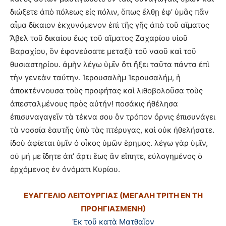
διώξετε ἀπὸ πόλεως εἰς πόλιν, ὅπως ἔλθῃ ἐφ’ ὑμᾶς πᾶν
αἷμα δίκαιον ἐκχυνόμενον ἐπὶ τῆς γῆς ἀπὸ τοῦ αἵματος
Ἄβελ τοῦ δικαίου ἕως τοῦ αἵματος Ζαχαρίου υἱοῦ
Βαραχίου, ὃν ἐφονεύσατε μεταξὺ τοῦ ναοῦ καὶ τοῦ
θυσιαστηρίου. ἀμὴν λέγω ὑμῖν ὅτι ἥξει ταῦτα πάντα ἐπὶ
τὴν γενεὰν ταύτην. Ἱερουσαλὴμ Ἱερουσαλήμ, ἡ
ἀποκτέννουσα τοὺς προφήτας καὶ λιθοβολοῦσα τοὺς
ἀπεσταλμένους πρὸς αὐτήν! ποσάκις ἠθέλησα
ἐπισυναγαγεῖν τὰ τέκνα σου ὃν τρόπον ὄρνις ἐπισυνάγει
τὰ νοσσία ἑαυτῆς ὑπὸ τὰς πτέρυγας, καὶ οὐκ ἠθελήσατε.
ἰδοὺ ἀφίεται ὑμῖν ὁ οἶκος ὑμῶν ἔρημος. λέγω γὰρ ὑμῖν,
οὐ μή με ἴδητε ἀπ’ ἄρτι ἕως ἂν εἴπητε, εὐλογημένος ὁ
ἐρχόμενος ἐν ὀνόματι Κυρίου.
ΕΥΑΓΓΕΛΙΟ ΛΕΙΤΟΥΡΓΙΑΣ (ΜΕΓΑΛΗ ΤΡΙΤΗ ΕΝ ΤΗ
ΠΡΟΗΓΙΑΣΜΕΝΗ)
Ἐκ τοῦ κατὰ Ματθαῖον