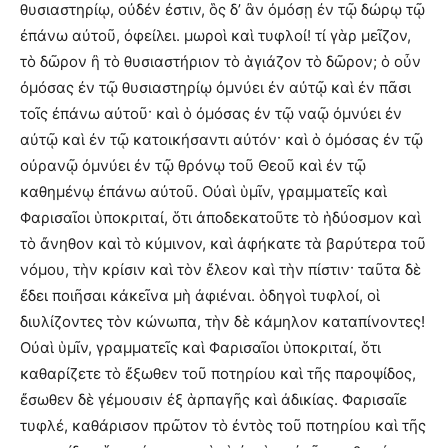
θυσιαστηρίῳ, οὐδέν ἐστιν, ὃς δ’ ἂν ὀμόσῃ ἐν τῷ δώρῳ τῷ
ἐπάνω αὐτοῦ, ὀφείλει. μωροὶ καὶ τυφλοί! τί γὰρ μεῖζον,
τὸ δῶρον ἢ τὸ θυσιαστήριον τὸ ἁγιάζον τὸ δῶρον; ὁ οὖν
ὀμόσας ἐν τῷ θυσιαστηρίῳ ὀμνύει ἐν αὐτῷ καὶ ἐν πᾶσι
τοῖς ἐπάνω αὐτοῦ· καὶ ὁ ὀμόσας ἐν τῷ ναῷ ὀμνύει ἐν
αὐτῷ καὶ ἐν τῷ κατοικήσαντι αὐτόν· καὶ ὁ ὀμόσας ἐν τῷ
οὐρανῷ ὀμνύει ἐν τῷ θρόνῳ τοῦ Θεοῦ καὶ ἐν τῷ
καθημένῳ ἐπάνω αὐτοῦ. Οὐαὶ ὑμῖν, γραμματεῖς καὶ
Φαρισαῖοι ὑποκριταί, ὅτι ἀποδεκατοῦτε τὸ ἡδύοσμον καὶ
τὸ ἄνηθον καὶ τὸ κύμινον, καὶ ἀφήκατε τὰ βαρύτερα τοῦ
νόμου, τὴν κρίσιν καὶ τὸν ἔλεον καὶ τὴν πίστιν· ταῦτα δὲ
ἔδει ποιῆσαι κἀκεῖνα μὴ ἀφιέναι. ὁδηγοὶ τυφλοί, οἱ
διυλίζοντες τὸν κώνωπα, τὴν δὲ κάμηλον καταπίνοντες!
Οὐαὶ ὑμῖν, γραμματεῖς καὶ Φαρισαῖοι ὑποκριταί, ὅτι
καθαρίζετε τὸ ἔξωθεν τοῦ ποτηρίου καὶ τῆς παροψίδος,
ἔσωθεν δὲ γέμουσιν ἐξ ἁρπαγῆς καὶ ἀδικίας. Φαρισαῖε
τυφλέ, καθάρισον πρῶτον τὸ ἐντὸς τοῦ ποτηρίου καὶ τῆς