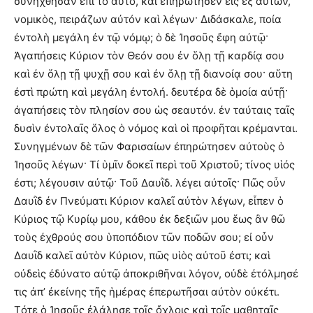
συνήχθησαν ἐπὶ τὸ αὐτό, καὶ ἐπηρώτησεν εἷς ἐξ αὐτῶν,
νομικὸς, πειράζων αὐτόν καὶ λέγων· Διδάσκαλε, ποία
ἐντολὴ μεγάλη ἐν τῷ νόμῳ; ὁ δὲ Ἰησοῦς ἔφη αὐτῷ·
Ἀγαπήσεις Κύριον τὸν Θεόν σου ἐν ὅλῃ τῇ καρδίᾳ σου
καὶ ἐν ὅλῃ τῇ ψυχῇ σου καὶ ἐν ὅλῃ τῇ διανοίᾳ σου· αὕτη
ἐστὶ πρώτη καὶ μεγάλη ἐντολή. δευτέρα δὲ ὁμοία αὐτῇ·
ἀγαπήσεις τὸν πλησίον σου ὡς σεαυτόν. ἐν ταύταις ταῖς
δυσὶν ἐντολαῖς ὅλος ὁ νόμος καὶ οἱ προφῆται κρέμανται.
Συνηγμένων δὲ τῶν Φαρισαίων ἐπηρώτησεν αὐτοὺς ὁ
Ἰησοῦς λέγων· Τί ὑμῖν δοκεῖ περὶ τοῦ Χριστοῦ; τίνος υἱός
ἐστι; λέγουσιν αὐτῷ· Τοῦ Δαυῒδ. λέγει αὐτοῖς· Πῶς οὖν
Δαυῒδ ἐν Πνεύματι Κύριον καλεῖ αὐτὸν λέγων, εἶπεν ὁ
Κύριος τῷ Κυρίῳ μου, κάθου ἐκ δεξιῶν μου ἕως ἂν θῶ
τοὺς ἐχθρούς σου ὑποπόδιον τῶν ποδῶν σου; εἰ οὖν
Δαυῒδ καλεῖ αὐτὸν Κύριον, πῶς υἱὸς αὐτοῦ ἐστι; καὶ
οὐδεὶς ἐδύνατο αὐτῷ ἀποκριθῆναι λόγον, οὐδὲ ἐτόλμησέ
τις ἀπ’ ἐκείνης τῆς ἡμέρας ἐπερωτῆσαι αὐτὸν οὐκέτι.
Τότε ὁ Ἰησοῦς ἐλάλησε τοῖς ὄχλοις καὶ τοῖς μαθηταῖς