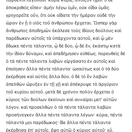
ἀποκριθεὶς εἶπεν· ἀμὴν λέγω ὑμῖν, οὐκ οἶδα ὑμᾶς.
γρηγορεῖτε οὖν, ὅτι οὐκ οἴδατε τὴν ἡμέραν οὐδὲ τὴν
ὥραν ἐν ᾗ ὁ υἱὸς τοῦ ἀνθρώπου ἔρχεται. Ὥσπερ γὰρ
ἄνθρωπος ἀποδημῶν ἐκάλεσε τοὺς ἰδίους δούλους καὶ
παρέδωκεν αὐτοῖς τὰ ὑπάρχοντα αὐτοῦ, καὶ ᾧ μὲν
ἔδωκε πέντε τάλαντα, ᾧ δὲ δύο, ᾧ δὲ ἕν, ἑκάστῳ κατὰ
τὴν ἰδίαν δύναμιν, καὶ ἀπεδήμησεν εὐθέως. πορευθεὶς δὲ
ὁ τὰ πέντε τάλαντα λαβὼν εἰργάσατο ἐν αὐτοῖς καὶ
ἐποίησεν ἄλλα πέντε τάλαντα· ὡσαύτως καὶ ὁ τὰ δύο
ἐκέρδησε καὶ αὐτὸς ἄλλα δύο. ὁ δὲ τὸ ἓν λαβὼν
ἀπελθὼν ὤρυξεν ἐν τῇ γῇ καὶ ἀπέκρυψε τὸ ἀργύριον
τοῦ κυρίου αὐτοῦ. μετὰ δὲ χρόνον πολὺν ἔρχεται ὁ
κύριος τῶν δούλων ἐκείνων καὶ συναίρει μετ’ αὐτῶν
λόγον. καὶ προσελθὼν ὁ τὰ πέντε τάλαντα λαβὼν
προσήνεγκεν ἄλλα πέντε τάλαντα λέγων· κύριε, πέντε
τάλαντά μοι παρέδωκας· ἴδε ἄλλα πέντε τάλαντα
ἐκέρδησα ἐπ’ αὐτοῖς. ἔφη αὐτῷ ὁ κύριος αὐτοῦ· εὖ,