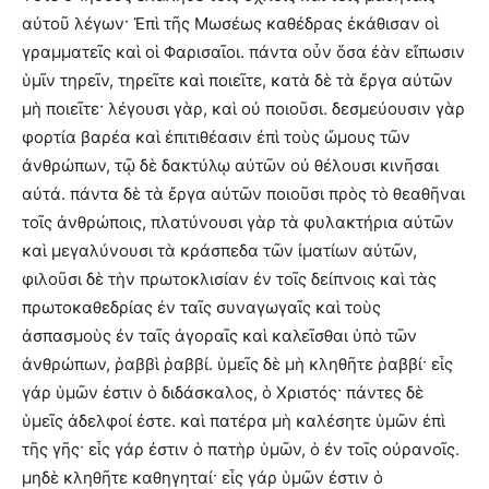
αὐτοῦ λέγων· Ἐπὶ τῆς Μωσέως καθέδρας ἐκάθισαν οἱ
γραμματεῖς καὶ οἱ Φαρισαῖοι. πάντα οὖν ὅσα ἐὰν εἴπωσιν
ὑμῖν τηρεῖν, τηρεῖτε καὶ ποιεῖτε, κατὰ δὲ τὰ ἔργα αὐτῶν
μὴ ποιεῖτε· λέγουσι γὰρ, καὶ οὐ ποιοῦσι. δεσμεύουσιν γὰρ
φορτία βαρέα καὶ ἐπιτιθέασιν ἐπὶ τοὺς ὤμους τῶν
ἀνθρώπων, τῷ δὲ δακτύλῳ αὐτῶν οὐ θέλουσι κινῆσαι
αὐτά. πάντα δὲ τὰ ἔργα αὐτῶν ποιοῦσι πρὸς τὸ θεαθῆναι
τοῖς ἀνθρώποις, πλατύνουσι γὰρ τὰ φυλακτήρια αὐτῶν
καὶ μεγαλύνουσι τὰ κράσπεδα τῶν ἰματίων αὐτῶν,
φιλοῦσι δὲ τὴν πρωτοκλισίαν ἐν τοῖς δείπνοις καὶ τὰς
πρωτοκαθεδρίας ἐν ταῖς συναγωγαῖς καὶ τοὺς
ἀσπασμοὺς ἐν ταῖς ἀγοραῖς καὶ καλεῖσθαι ὑπὸ τῶν
ἀνθρώπων, ῥαββὶ ῥαββί. ὑμεῖς δὲ μὴ κληθῆτε ῥαββί· εἷς
γάρ ὑμῶν ἐστιν ὁ διδάσκαλος, ὁ Χριστός· πάντες δὲ
ὑμεῖς ἀδελφοί ἐστε. καὶ πατέρα μὴ καλέσητε ὑμῶν ἐπὶ
τῆς γῆς· εἷς γάρ ἐστιν ὁ πατὴρ ὑμῶν, ὁ ἐν τοῖς οὐρανοῖς.
μηδὲ κληθῆτε καθηγηταί· εἷς γάρ ὑμῶν ἐστιν ὁ