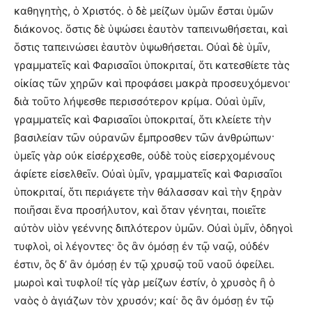
καθηγητὴς, ὁ Χριστός. ὁ δὲ μείζων ὑμῶν ἔσται ὑμῶν
διάκονος. ὅστις δὲ ὑψώσει ἑαυτὸν ταπεινωθήσεται, καὶ
ὅστις ταπεινώσει ἑαυτὸν ὑψωθήσεται. Οὐαὶ δὲ ὑμῖν,
γραμματεῖς καὶ Φαρισαῖοι ὑποκριταί, ὅτι κατεσθίετε τὰς
οἰκίας τῶν χηρῶν καὶ προφάσει μακρὰ προσευχόμενοι·
διὰ τοῦτο λήψεσθε περισσότερον κρίμα. Οὐαὶ ὑμῖν,
γραμματεῖς καὶ Φαρισαῖοι ὑποκριταί, ὅτι κλείετε τὴν
βασιλείαν τῶν οὐρανῶν ἔμπροσθεν τῶν ἀνθρώπων·
ὑμεῖς γὰρ οὐκ εἰσέρχεσθε, οὐδὲ τοὺς εἰσερχομένους
ἀφίετε εἰσελθεῖν. Οὐαὶ ὑμῖν, γραμματεῖς καὶ Φαρισαῖοι
ὑποκριταί, ὅτι περιάγετε τὴν θάλασσαν καὶ τὴν ξηρὰν
ποιῆσαι ἕνα προσήλυτον, καὶ ὅταν γένηται, ποιεῖτε
αὐτὸν υἱὸν γεέννης διπλότερον ὑμῶν. Οὐαὶ ὑμῖν, ὁδηγοὶ
τυφλοὶ, οἱ λέγοντες· ὃς ἂν ὀμόσῃ ἐν τῷ ναῷ, οὐδέν
ἐστιν, ὃς δ’ ἂν ὀμόσῃ ἐν τῷ χρυσῷ τοῦ ναοῦ ὀφείλει.
μωροὶ καὶ τυφλοί! τίς γὰρ μείζων ἐστίν, ὁ χρυσὸς ἢ ὁ
ναὸς ὁ ἁγιάζων τὸν χρυσόν; καί· ὃς ἂν ὀμόσῃ ἐν τῷ