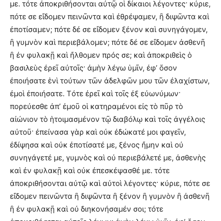
με. τότε ἀποκριθήσονται αὐτῷ οἱ δίκαιοι λέγοντες· κύριε,
πότε σε εἴδομεν πεινῶντα καὶ ἐθρέψαμεν, ἢ διψῶντα καὶ
ἐποτίσαμεν; πότε δέ σε εἴδομεν ξένον καὶ συνηγάγομεν,
ἢ γυμνὸν καὶ περιεβάλομεν; πότε δέ σε εἴδομεν ἀσθενῆ
ἢ ἐν φυλακῇ καὶ ἤλθομεν πρός σε; καὶ ἀποκριθεὶς ὁ
βασιλεὺς ἐρεῖ αὐτοῖς· ἀμὴν λέγω ὑμῖν, ἐφ’ ὅσον
ἐποιήσατε ἑνὶ τούτων τῶν ἀδελφῶν μου τῶν ἐλαχίστων,
ἐμοὶ ἐποιήσατε. Τότε ἐρεῖ καὶ τοῖς ἐξ εὐωνύμων·
πορεύεσθε ἀπ’ ἐμοῦ οἱ κατηραμένοι εἰς τὸ πῦρ τὸ
αἰώνιον τὸ ἡτοιμασμένον τῷ διαβόλῳ καὶ τοῖς ἀγγέλοις
αὐτοῦ· ἐπείνασα γὰρ καὶ οὐκ ἐδώκατέ μοι φαγεῖν,
ἐδίψησα καὶ οὐκ ἐποτίσατέ με, ξένος ἤμην καὶ οὐ
συνηγάγετέ με, γυμνὸς καὶ οὐ περιεβάλετέ με, ἀσθενὴς
καὶ ἐν φυλακῇ καὶ οὐκ ἐπεσκέψασθέ με. τότε
ἀποκριθήσονται αὐτῷ καὶ αὐτοὶ λέγοντες· κύριε, πότε σε
εἴδομεν πεινῶντα ἢ διψῶντα ἢ ξένον ἢ γυμνὸν ἢ ἀσθενῆ
ἢ ἐν φυλακῇ καὶ οὐ διηκονήσαμέν σοι; τότε