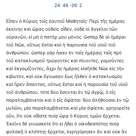
24: 46 -26: 2
Εἶπεν ὁ Κύριος τοῖς ἑαυτοῦ Μαθηταῖς· Περὶ τῆς ἡμέρας
ἐκείνης καὶ ὥρας οὐδεὶς οἶδεν, οὐδὲ οἱ ἄγγελοι τῶν
οὐρανῶν, εἰ μὴ ὁ πατὴρ μου μόνος. ὥσπερ δὲ αἱ ἡμέραι
τοῦ Νῶε, οὕτως ἔσται καὶ ἡ παρουσία τοῦ υἱοῦ τοῦ
ἀνθρώπου. ὥσπερ γὰρ ἦσαν ἐν ταῖς ἡμέραις ταῖς πρὸ
τοῦ κατακλυσμοῦ τρώγοντες καὶ πίνοντες, γαμοῦντες
καὶ ἐκγαμίζοντες, ἄχρι ἧς ἡμέρας εἰσῆλθε Νῶε εἰς τὴν
κιβωτόν, καὶ οὐκ ἔγνωσαν ἕως ἦλθεν ὁ κατακλυσμὸς
καὶ ἦρεν ἅπαντας, οὕτως ἔσται καὶ ἡ παρουσία τοῦ υἱοῦ
τοῦ ἀνθρώπου. τότε δύο ἔσονται ἐν τῷ ἀγρῷ, ὁ εἷς
παραλαμβάνεται καὶ ὁ εἷς ἀφίεται· δύο ἀλήθουσαι ἐν τῷ
μυλῶνι, μία παραλαμβάνεται καὶ μία ἀφίεται. γρηγορεῖτε
οὖν, ὅτι οὐκ οἴδατε ποίᾳ ὥρᾳ ὁ Κύριος ὑμῶν ἔρχεται.
Ἐκεῖνο δὲ γινώσκετε ὅτι εἰ ᾔδει ὁ οἰκοδεσπότης ποίᾳ
φυλακῇ ὁ κλέπτης ἔρχεται, ἐγρηγόρησεν ἂν καὶ οὐκ ἂν