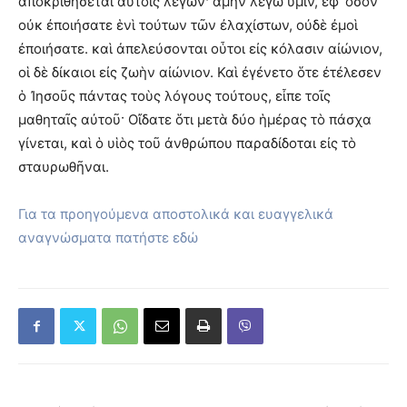
ἀποκριθήσεται αὐτοῖς λέγων· ἀμὴν λέγω ὑμῖν, ἐφ’ ὅσον
οὐκ ἐποιήσατε ἑνὶ τούτων τῶν ἐλαχίστων, οὐδὲ ἐμοὶ
ἐποιήσατε. καὶ ἀπελεύσονται οὗτοι εἰς κόλασιν αἰώνιον,
οἱ δὲ δίκαιοι εἰς ζωὴν αἰώνιον. Καὶ ἐγένετο ὅτε ἐτέλεσεν
ὁ Ἰησοῦς πάντας τοὺς λόγους τούτους, εἶπε τοῖς
μαθηταῖς αὐτοῦ· Οἴδατε ὅτι μετὰ δύο ἡμέρας τὸ πάσχα
γίνεται, καὶ ὁ υἱὸς τοῦ ἀνθρώπου παραδίδοται εἰς τὸ
σταυρωθῆναι.
Για τα προηγούμενα αποστολικά και ευαγγελικά
αναγνώσματα πατήστε εδώ