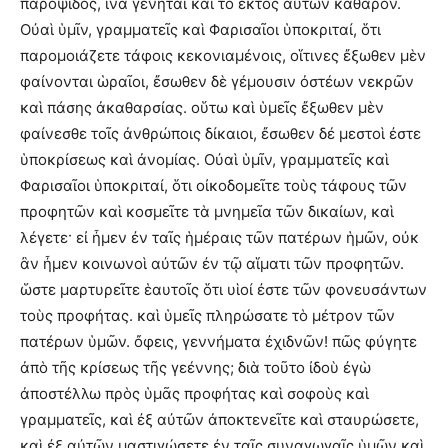
παροψίδος, ἵνα γένηται καὶ τὸ ἐκτὸς αὐτῶν καθαρόν.
Οὐαὶ ὑμῖν, γραμματεῖς καὶ Φαρισαῖοι ὑποκριταί, ὅτι
παρομοιάζετε τάφοις κεκονιαμένοις, οἵτινες ἔξωθεν μὲν
φαίνονται ὡραῖοι, ἔσωθεν δὲ γέμουσιν ὀστέων νεκρῶν
καὶ πάσης ἀκαθαρσίας. οὕτω καὶ ὑμεῖς ἔξωθεν μὲν
φαίνεσθε τοῖς ἀνθρώποις δίκαιοι, ἔσωθεν δέ μεστοὶ ἐστε
ὑποκρίσεως καὶ ἀνομίας. Οὐαὶ ὑμῖν, γραμματεῖς καὶ
Φαρισαῖοι ὑποκριταί, ὅτι οἰκοδομεῖτε τοὺς τάφους τῶν
προφητῶν καὶ κοσμεῖτε τὰ μνημεῖα τῶν δικαίων, καὶ
λέγετε· εἰ ἦμεν ἐν ταῖς ἡμέραις τῶν πατέρων ἡμῶν, οὐκ
ἂν ἦμεν κοινωνοὶ αὐτῶν ἐν τῷ αἵματι τῶν προφητῶν.
ὥστε μαρτυρεῖτε ἑαυτοῖς ὅτι υἱοί ἐστε τῶν φονευσάντων
τοὺς προφήτας. καὶ ὑμεῖς πληρώσατε τὸ μέτρον τῶν
πατέρων ὑμῶν. ὄφεις, γεννήματα ἐχιδνῶν! πῶς φύγητε
ἀπὸ τῆς κρίσεως τῆς γεέννης; διὰ τοῦτο ἰδοὺ ἐγὼ
ἀποστέλλω πρὸς ὑμᾶς προφήτας καὶ σοφοὺς καὶ
γραμματεῖς, καὶ ἐξ αὐτῶν ἀποκτενεῖτε καὶ σταυρώσετε,
καὶ ἐξ αὐτῶν μαστιγώσετε ἐν ταῖς συναγωγαῖς ὑμῶν καὶ