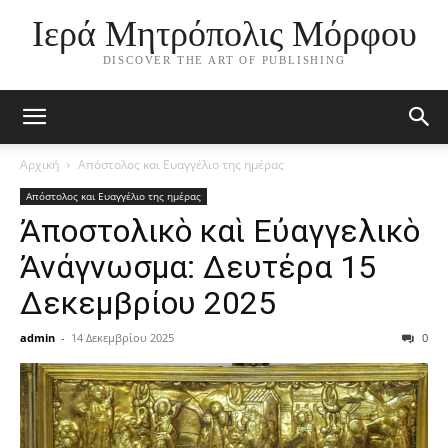
Ιερά Μητρόπολις Μόρφου
DISCOVER THE ART OF PUBLISHING
Αρχική
Απόστολος και Ευαγγέλιο της ημέρας
Απόστολος και Ευαγγέλιο της ημέρας
Ἀποστολικὸ καὶ Εὐαγγελικὸ
Ἀνάγνωσμα: Δευτέρα 15
Δεκεμβρίου 2025
admin
-
14 Δεκεμβρίου 2025
0