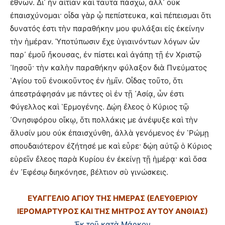
ἐθνῶν. Δι᾿ ἣν αἰτίαν καὶ ταῦτα πάσχω, ἀλλ᾿ οὐκ
ἐπαισχύνομαι· οἶδα γὰρ ᾧ πεπίστευκα, καὶ πέπεισμαι ὅτι
δυνατός ἐστι τὴν παραθήκην μου φυλάξαι εἰς ἐκείνην
τὴν ἡμέραν. Ὑποτύπωσιν ἔχε ὑγιαινόντων λόγων ὧν
παρ᾿ ἐμοῦ ἤκουσας, ἐν πίστει καὶ ἀγάπῃ τῇ ἐν Χριστῷ
᾿Ιησοῦ· τὴν καλὴν παραθήκην φύλαξον διὰ Πνεύματος
῾Αγίου τοῦ ἐνοικοῦντος ἐν ἡμῖν. Οἶδας τοῦτο, ὅτι
ἀπεστράφησάν με πάντες οἱ ἐν τῇ ᾿Ασίᾳ, ὧν ἐστι
Φύγελλος καὶ ῾Ερμογένης. Δῴη ἔλεος ὁ Κύριος τῷ
᾿Ονησιφόρου οἴκῳ, ὅτι πολλάκις με ἀνέψυξε καὶ τὴν
ἅλυσίν μου οὐκ ἐπαισχύνθη, ἀλλὰ γενόμενος ἐν ῾Ρώμῃ
σπουδαιότερον ἐζήτησέ με καὶ εὗρε· δῴη αὐτῷ ὁ Κύριος
εὑρεῖν ἔλεος παρὰ Κυρίου ἐν ἐκείνῃ τῇ ἡμέρᾳ· καὶ ὅσα
ἐν ᾿Εφέσῳ διηκόνησε, βέλτιον σὺ γινώσκεις.
ΕΥΑΓΓΕΛΙΟ ΑΓΙΟΥ ΤΗΣ ΗΜΕΡΑΣ (ΕΛΕΥΘΕΡΙΟΥ
ΙΕΡΟΜΑΡΤΥΡΟΣ ΚΑΙ ΤΗΣ ΜΗΤΡΟΣ ΑΥΤΟΥ ΑΝΘΙΑΣ)
Ἐκ τοῦ κατὰ Μάρκον