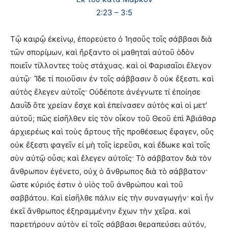
2:23 – 3:5
Τῷ καιρῷ ἐκείνῳ, ἐπορεύετο ὀ Ἰησοῦς τοῖς σάββασι διὰ
τῶν σπορίμων, καὶ ἤρξαντο οἱ μαθηταὶ αὐτοῦ ὁδὸν
ποιεῖν τίλλοντες τοὺς στάχυας. καὶ οἱ Φαρισαῖοι ἔλεγον
αὐτῷ· Ἴδε τί ποιοῦσιν ἐν τοῖς σάββασιν ὃ οὐκ ἔξεστι. καὶ
αὐτὸς ἔλεγεν αὐτοῖς· Οὐδέποτε ἀνέγνωτε τί ἐποίησε
Δαυῒδ ὅτε χρείαν ἔσχε καὶ ἐπείνασεν αὐτὸς καὶ οἱ μετ’
αὐτοῦ; πῶς εἰσῆλθεν εἰς τὸν οἶκον τοῦ Θεοῦ ἐπὶ Ἀβιάθαρ
ἀρχιερέως καὶ τοὺς ἄρτους τῆς προθέσεως ἔφαγεν, οὓς
οὐκ ἔξεστι φαγεῖν εἰ μὴ τοῖς ἱερεῦσι, καὶ ἔδωκε καὶ τοῖς
σὺν αὐτῷ οὖσι; καὶ ἔλεγεν αὐτοῖς· Τὸ σάββατον διὰ τὸν
ἄνθρωπον ἐγένετο, οὐχ ὁ ἄνθρωπος διὰ τὸ σάββατον·
ὥστε κύριός ἐστιν ὁ υἱὸς τοῦ ἀνθρώπου καὶ τοῦ
σαββάτου. Καὶ εἰσῆλθε πάλιν εἰς τὴν συναγωγήν· καὶ ἦν
ἐκεῖ ἄνθρωπος ἐξηραμμένην ἔχων τὴν χεῖρα. καὶ
παρετήρουν αὐτὸν εἰ τοῖς σάββασι θεραπεύσει αὐτόν,