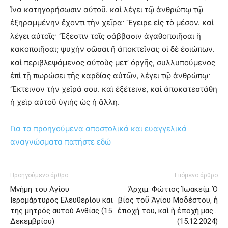
ἵνα κατηγορήσωσιν αὐτοῦ. καὶ λέγει τῷ ἀνθρώπῳ τῷ
ἐξηραμμένην ἔχοντι τὴν χεῖρα· Ἔγειρε εἰς τὸ μέσον. καὶ
λέγει αὐτοῖς· Ἔξεστιν τοῖς σάββασιν ἀγαθοποιῆσαι ἢ
κακοποιῆσαι; ψυχὴν σῶσαι ἢ ἀποκτεῖναι; οἱ δὲ ἐσιώπων.
καὶ περιβλεψάμενος αὐτοὺς μετ’ ὀργῆς, συλλυπούμενος
ἐπὶ τῇ πωρώσει τῆς καρδίας αὐτῶν, λέγει τῷ ἀνθρώπῳ·
Ἔκτεινον τὴν χεῖρά σου. καὶ ἐξέτεινε, καὶ ἀποκατεστάθη
ἡ χεὶρ αὐτοῦ ὑγιὴς ὡς ἡ ἄλλη.
Για τα προηγούμενα αποστολικά και ευαγγελικά
αναγνώσματα πατήστε εδώ
Προηγούμενο άρθρο
Επόμενο άρθρο
Μνήμη του Αγίου
Ἀρχιμ. Φώτιος Ἰωακείμ: Ὁ
Ιερομάρτυρος Ελευθερίου και
βίος τοῦ Ἁγίου Μοδέστου, ἡ
της μητρός αυτού Ανθίας (15
ἐποχή του, καὶ ἡ ἐποχή μας…
Δεκεμβρίου)
(15.12.2024)