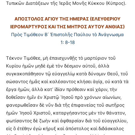
Τυπικῶν Διατάξεων τῆς Ἱερᾶς Μονῆς Κύκκου (Κύπρος).
ΑΠΟΣΤΟΛΟΣ ΑΓΙΟΥ ΤΗΣ ΗΜΕΡΑΣ (ΕΛΕΥΘΕΡΙΟΥ
ΙΕΡΟΜΑΡΤΥΡΟΣ ΚΑΙ ΤΗΣ ΜΗΤΡΟΣ ΑΥΤΟΥ ΑΝΘΙΑΣ)
Πρὸς Τιμόθεον Β΄ Ἐπιστολῆς Παύλου τὸ Ἀνάγνωσμα
1: 8-18
Τέκνον Τιμόθεε, μὴ ἐπαισχυνθῇς τὸ μαρτύριον τοῦ
Κυρίου ἡμῶν μηδὲ ἐμὲ τὸν δέσμιον αὐτοῦ, ἀλλὰ
συγκακοπάθησον τῷ εὐαγγελίῳ κατὰ δύναμιν Θεοῦ, τοῦ
σώσαντος ἡμᾶς καὶ καλέσαντος κλήσει ἁγίᾳ, οὐ κατὰ τὰ
ἔργα ἡμῶν, ἀλλὰ κατ᾿ ἰδίαν πρόθεσιν καὶ χάριν, τὴν
δοθεῖσαν ἡμῖν ἐν Χριστῷ ᾿Ιησοῦ πρὸ χρόνων αἰωνίων,
φανερωθεῖσαν δὲ νῦν διὰ τῆς ἐπιφανείας τοῦ σωτῆρος
ἡμῶν ᾿Ιησοῦ Χριστοῦ, καταργήσαντος μὲν τὸν θάνατον,
φωτίσαντος δὲ ζωὴν καὶ ἀφθαρσίαν διὰ τοῦ εὐαγγελίου,
εἰς ὃ ἐτέθην ἐγὼ κήρυξ καὶ ἀπόστολος καὶ διδάσκαλος