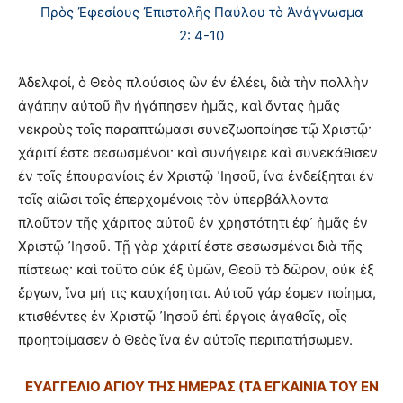
Πρὸς Ἐφεσίους Ἐπιστολῆς Παύλου τὸ Ἀνάγνωσμα
2: 4-10
Ἀδελφοί, ὁ Θεὸς πλούσιος ὢν ἐν ἐλέει, διὰ τὴν πολλὴν
ἀγάπην αὐτοῦ ἣν ἠγάπησεν ἡμᾶς, καὶ ὄντας ἡμᾶς
νεκροὺς τοῖς παραπτώμασι συνεζωοποίησε τῷ Χριστῷ·
χάριτί ἐστε σεσωσμένοι· καὶ συνήγειρε καὶ συνεκάθισεν
ἐν τοῖς ἐπουρανίοις ἐν Χριστῷ ᾿Ιησοῦ, ἵνα ἐνδείξηται ἐν
τοῖς αἰῶσι τοῖς ἐπερχομένοις τὸν ὑπερβάλλοντα
πλοῦτον τῆς χάριτος αὐτοῦ ἐν χρηστότητι ἐφ᾿ ἡμᾶς ἐν
Χριστῷ ᾿Ιησοῦ. Τῇ γὰρ χάριτί ἐστε σεσωσμένοι διὰ τῆς
πίστεως· καὶ τοῦτο οὐκ ἐξ ὑμῶν, Θεοῦ τὸ δῶρον, οὐκ ἐξ
ἔργων, ἵνα μή τις καυχήσηται. Αὐτοῦ γάρ ἐσμεν ποίημα,
κτισθέντες ἐν Χριστῷ ᾿Ιησοῦ ἐπὶ ἔργοις ἀγαθοῖς, οἷς
προητοίμασεν ὁ Θεὸς ἵνα ἐν αὐτοῖς περιπατήσωμεν.
ΕΥΑΓΓΕΛΙΟ ΑΓΙΟΥ ΤΗΣ ΗΜΕΡΑΣ (ΤΑ ΕΓΚΑΙΝΙΑ ΤΟΥ ΕΝ