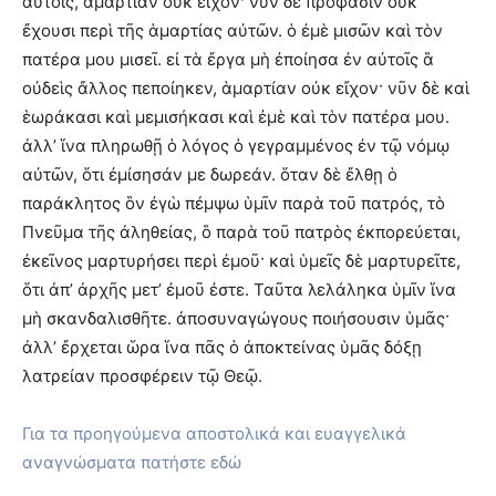
αὐτοῖς, ἁμαρτίαν οὐκ εἴχον· νῦν δὲ πρόφασιν οὐκ
ἔχουσι περὶ τῆς ἁμαρτίας αὐτῶν. ὁ ἐμὲ μισῶν καὶ τὸν
πατέρα μου μισεῖ. εἰ τὰ ἔργα μὴ ἐποίησα ἐν αὐτοῖς ἃ
οὐδεὶς ἄλλος πεποίηκεν, ἁμαρτίαν οὐκ εἴχον· νῦν δὲ καὶ
ἑωράκασι καὶ μεμισήκασι καὶ ἐμὲ καὶ τὸν πατέρα μου.
ἀλλ’ ἵνα πληρωθῇ ὁ λόγος ὁ γεγραμμένος ἐν τῷ νόμῳ
αὐτῶν, ὅτι ἐμίσησάν με δωρεάν. ὅταν δὲ ἔλθῃ ὁ
παράκλητος ὃν ἐγὼ πέμψω ὑμῖν παρὰ τοῦ πατρός, τὸ
Πνεῦμα τῆς ἀληθείας, ὃ παρὰ τοῦ πατρὸς ἐκπορεύεται,
ἐκεῖνος μαρτυρήσει περὶ ἐμοῦ· καὶ ὑμεῖς δὲ μαρτυρεῖτε,
ὅτι ἀπ’ ἀρχῆς μετ’ ἐμοῦ ἐστε. Ταῦτα λελάληκα ὑμῖν ἵνα
μὴ σκανδαλισθῆτε. ἀποσυναγώγους ποιήσουσιν ὑμᾶς·
ἀλλ’ ἔρχεται ὥρα ἵνα πᾶς ὁ ἀποκτείνας ὑμᾶς δόξῃ
λατρείαν προσφέρειν τῷ Θεῷ.
Για τα προηγούμενα αποστολικά και ευαγγελικά
αναγνώσματα πατήστε εδώ