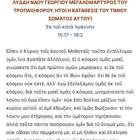
ΛΥΔΔΗ ΝΑΟΥ ΓΕΩΡΓΙΟΥ ΜΕΓΑΛΟΜΑΡΤΥΡΟΣ ΤΟΥ
ΤΡΟΠΑΙΟΦΟΡΟΥ, ΗΤΟΙ Η ΚΑΤΑΘΕΣΙΣ ΤΟΥ ΤΙΜΙΟΥ
ΣΩΜΑΤΟΣ ΑΥΤΟΥ)
Ἐκ τοῦ κατὰ Ἰωάννην
15:17 – 16:2
Εἶπεν ὁ Κύριος τοῖς ἑαυτοῦ Μαθηταῖς· ταῦτα ἐντέλλομαι
ὑμῖν, ἵνα ἀγαπᾶτε ἀλλήλους. Εἰ ὁ κόσμος ὑμᾶς μισεῖ,
γινώσκετε ὅτι ἐμὲ πρῶτον ὑμῶν μεμίσηκεν. εἰ ἐκ τοῦ
κόσμου ἦτε, ὁ κόσμος ἂν τὸ ἴδιον ἐφίλει· ὅτι δὲ ἐκ τοῦ
κόσμου οὐκ ἐστέ, ἀλλ’ ἐγὼ ἐξελεξάμην ὑμᾶς ἐκ τοῦ
κόσμου, διὰ τοῦτο μισεῖ ὑμᾶς ὁ κόσμος. μνημονεύετε τοῦ
λόγου οὗ ἐγὼ εἶπον ὑμῖν· οὐκ ἔστι δοῦλος μείζων τοῦ
κυρίου αὐτοῦ. εἰ ἐμὲ ἐδίωξαν, καὶ ὑμᾶς διώξουσιν· εἰ τὸν
λόγον μου ἐτήρησαν, καὶ τὸν ὑμέτερον τηρήσουσιν.
ἀλλὰ ταῦτα πάντα ποιήσουσιν ὑμῖν διὰ τὸ ὄνομά μου, ὅτι
οὐκ οἴδασι τὸν πέμψαντά με. εἰ μὴ ἦλθον καὶ ἐλάλησα