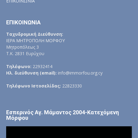
ΕΠΙΚΟΙΝΩΝΙΑ
ΕΠΙΚΟΙΝΩΝΙΑ
Ταχυδρομική Διεύθυνση:
ΙΕΡΑ ΜΗΤΡΟΠΟΛΗ ΜΟΡΦΟΥ
Μητροπόλεως 3
Τ.Κ. 2831 Ευρύχου
Τηλέφωνο:
22932414
Ηλ. διεύθυνση (email):
info@immorfou.org.cy
Τηλέφωνο Ιστοσελίδας:
22823330
Εσπερινός Αγ. Μάμαντος 2004-Κατεχόμενη
Μόρφου