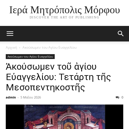
Ιερά Μητρόπολις Μόρφου
DISCOVER THE ART OF PUBLISHING
Αρχική
Ακούσωμεν του Αγίου Ευαγγελίου
Ακούσωμεν του Αγίου Ευαγγελίου
Ἀκούσωμεν τοῦ ἁγίου
Εὐαγγελίου: Τετάρτη τῆς
Μεσοπεντηκοστῆς
admin
-
5 Μαΐου 2026
0