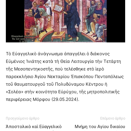
Τὸ Εὐαγγελικὸ ἀνάγνωσμα ἀπαγγέλει ὁ διάκονος
Εὐμένιος Ἰνιάτης κατὰ τὴ Θεία Λειτουργία τὴν Τετάρτη
τῆς Μεσοπεντηκοστῆς, ποὺ τελέσθηκε στὸ ἱερὸ
παρεκκλήσιο Ἁγίου Νεκταρίου Ἐπισκόπου Πενταπόλεως
τοῦ θαυματουργοῦ τοῦ Πολυδύναμου Κέντρου ἡ
«Σολέα» στὴν κοινότητα Εὐρύχου, τῆς μητροπολιτικῆς
περιφέρειας Μόρφου (29.05.2024).
Προηγούμενο άρθρο
Επόμενο άρθρο
Ἀποστολικὸ καὶ Εὐαγγελικὸ
Μνήμη του Aγίου δικαίου