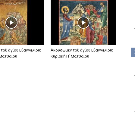
τοῦ ἁγίου Εὐαγγελίου:
Ἀκούσωμεν τοῦ ἁγίου Εὐαγγελίου:
 Ματθαίου
Κυριακὴ Η΄ Ματθαίου