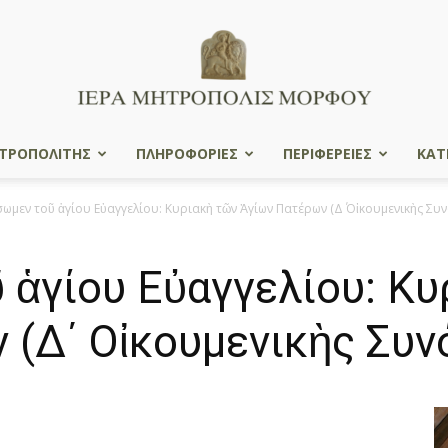
ΤΡΟΠΟΛΙΤΗΣ
ΠΛΗΡΟΦΟΡΙΕΣ
ΠΕΡΙΦΕΡΕΙΕΣ
ΚΑΤ
Ιερά
ωμεν τοῦ ἁγίου Εὐαγγελίου: Κυριακὴ τῶν Ἁγίων Πατέρων (Δ΄ Οἰκουμενικὴς Συ
ἁγίου Εὐαγγελίου: Κυ
Μητρόπολις
(Δ΄ Οἰκουμενικὴς Συν
Μόρφου