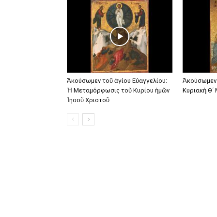
Ἀκούσωμεν τοῦ ἁγίου Εὐαγγελίου:
Ἀκούσωμεν 
Ἡ Μεταμόρφωσις τοῦ Κυρίου ἡμῶν
Κυριακὴ Θ΄
Ἰησοῦ Χριστοῦ