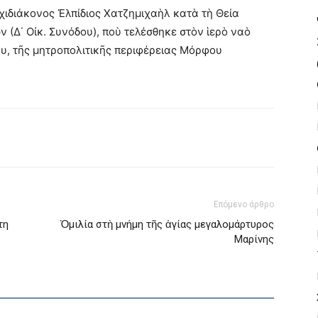
ιδιάκονος Ἐλπίδιος Χατζημιχαὴλ κατὰ τὴ Θεία
 (Δ΄ Οἰκ. Συνόδου), ποὺ τελέσθηκε στὸν ἱερὸ ναὸ
υ, τῆς μητροπολιτικῆς περιφέρειας Μόρφου
Επόμενο άρθρο
τη
Ὁμιλία στὴ μνήμη τῆς ἁγίας μεγαλομάρτυρος
Μαρίνης