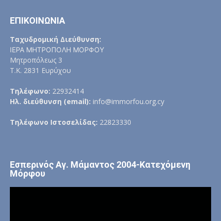
ΕΠΙΚΟΙΝΩΝΙΑ
Ταχυδρομική Διεύθυνση:
ΙΕΡΑ ΜΗΤΡΟΠΟΛΗ ΜΟΡΦΟΥ
Μητροπόλεως 3
Τ.Κ. 2831 Ευρύχου
Τηλέφωνο:
22932414
Ηλ. διεύθυνση (email):
info@immorfou.org.cy
Τηλέφωνο Ιστοσελίδας:
22823330
Εσπερινός Αγ. Μάμαντος 2004-Κατεχόμενη
Μόρφου