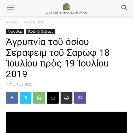
Αρχική
Ακολουθίες
Ακολουθίες
Ψαλῶ τῷ Θεῷ μου
Ἀγρυπνία τοῦ ὁσίου
Σεραφεὶμ τοῦ Σαρὼφ 18
Ἰουλίου πρὸς 19 Ἰουλίου
2019
17 Ιουλίου 2022