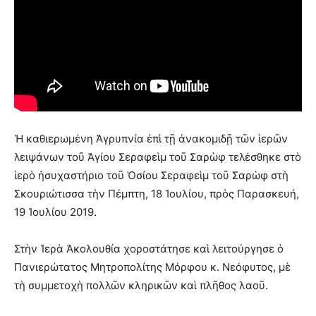
Ἡ καθιερωμένη Ἀγρυπνία ἐπὶ τῇ ἀνακομιδῇ τῶν ἱερῶν
λειψάνων τοῦ Ἁγίου Σεραφεὶμ τοῦ Σαρὼφ τελέσθηκε στὸ
ἱερὸ ἡσυχαστήριο τοῦ Ὁσίου Σεραφεὶμ τοῦ Σαρὼφ στὴ
Σκουριώτισσα τὴν Πέμπτη, 18 Ἰουλίου, πρὸς Παρασκευή,
19 Ἰουλίου 2019.
Στὴν Ἱερὰ Ἀκολουθία χοροστάτησε καὶ λειτούργησε ὁ
Πανιερώτατος Μητροπολίτης Μόρφου κ. Νεόφυτος, μὲ
τὴ συμμετοχὴ πολλῶν κληρικῶν καὶ πλῆθος λαοῦ.