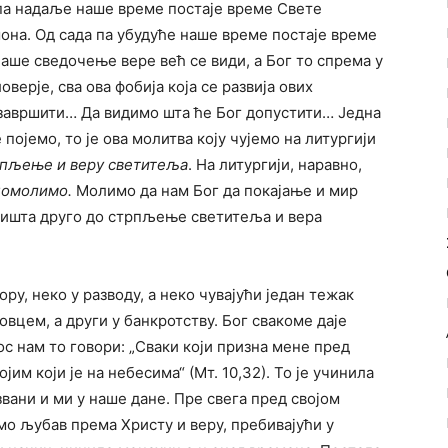
 па надаље наше време постаје време Свете
она. Од сада па убудуће наше време постаје време
наше сведочење вере већ се види, а Бог то спрема у
верје, сва ова фобија која се развија ових
 завршити… Да видимо шта ће Бог допустити… Једна
 појемо, то је ова молитва коју чујемо на литургији
трпљење и веру светитеља
. На литургији, наравно,
 помолимо.
Молимо да нам Бог да покајање и мир
 ништа друго до стрпљење светитеља и вера
ору, неко у разводу, а неко чувајући један тежак
овцем, а други у банкротству. Бог свакоме даје
ос нам то говори: „Сваки који призна мене пред
им који је на небесима“ (Мт. 10,32). То је учинила
звани и ми у наше дане. Пре свега пред својом
мо љубав према Христу и веру, пребивајући у