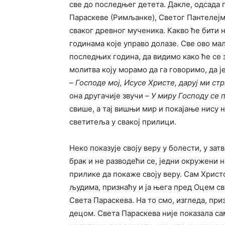
све до последњег детета. Дакле, одсада
Параскеве (Римљанке), Светог Пантелејм
сваког древног мученика. Какво ће бити 
годинама које управо долазе. Све ово мало
последњих година, да видимо како ће се
молитва коју морамо да га говоримо, да је
–
Господе мој, Исусе Христе, даруј ми с
она другачије звучи –
У миру Господу се
свише, а тај вишњи мир и покајање нису
светитеља у свакој прилици.
Неко показује своју веру у болести, у затв
брак и не разводећи се, једни окружени н
прилике да покаже своју веру. Сам Христ
људима, признаћу и ја њега пред Оцем свој
Света Параскева. На то смо, изгледа, при
децом. Света Параскева није показала са