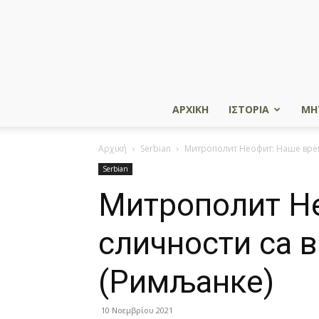
ΑΡΧΙΚΗ
ΙΣΤΟΡΙΑ
ΜΗ
Αρχική
Serbian
Митрополит Неофит: Наше врем
Serbian
Митрополит Не
сличности са 
(Римљанке)
10 Νοεμβρίου 2021