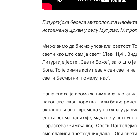
Литургијска беседа митрополита Неофита
истоименој цркви у селу Мутулас, Митро
Ми живимо да бисмо упознали светост Три
свети као што сам ја свет“ (Лев. 11,4). Ви
Литургије јесте „Свети Боже“, зато што је
Бога. То је химна коју певају сви свети н
свети Бесмртни, помилуј нас“.
Наша епоха је веома занимљива, у стању ј
новог светског поретка – или боље рече
околности овог времена у покушају да љ
епоха веома наликује, мада не у потпуно
Параскева (Римљанка), Свети Пантелејмон
смо славили претходних дана… Ови светите