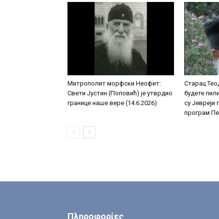
Митрополит морфски Неофит:
Старац Тео
Свети Јустин (Поповић) је утврдио
будете пили
границе наше вере (14.6.2026)
су Јевреји
програм Пер
Πληροφορίες