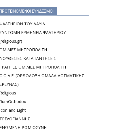
ΠΡΟΤΕΙΝΟΜΕΝΟΙ ΣΥΝΔΕΣΜΟΙ
ΨΑΛΤΗΡΙΟΝ ΤΟΥ ΔΑΥΙΔ
ΣΥΝΤΟΜΗ ΕΡΜΗΝΕΙΑ ΨΑΛΤΗΡΙΟΥ
(religious.gr)
ΟΜΙΛΙΕΣ ΜΗΤΡΟΠΟΛΙΤΗ
ΝΟΥΘΕΣΙΕΣ ΚΑΙ ΑΠΑΝΤΗΣΕΙΣ
ΓΡΑΠΤΕΣ ΟΜΙΛΙΕΣ ΜΗΤΡΟΠΟΛΙΤΗ
Ο.Ο.Δ.Ε. (ΟΡΘΟΔΟΞΗ ΟΜΑΔΑ ΔΟΓΜΑΤΙΚΗΣ
ΕΡΕΥΝΑΣ)
Religious
RumOrthodox
Icon and Light
ΤΡΕΛΟΓΙΑΝΝΗΣ
ΕΝΩΜΕΝΗ ΡΩΜΙΟΣΥΝΗ