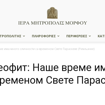
ΤΡΟΠΟΛΙΤΗΣ
ΠΛΗΡΟΦΟΡΙΕΣ
ΠΕΡΙΦΕΡΕΙΕΣ
ΚΑΤ
Ιερά
е има много сличности са временом Свете Параскеве (Римљанке)
офит: Наше време и
Μητρόπολις
временом Свете Пара
Μόρφου