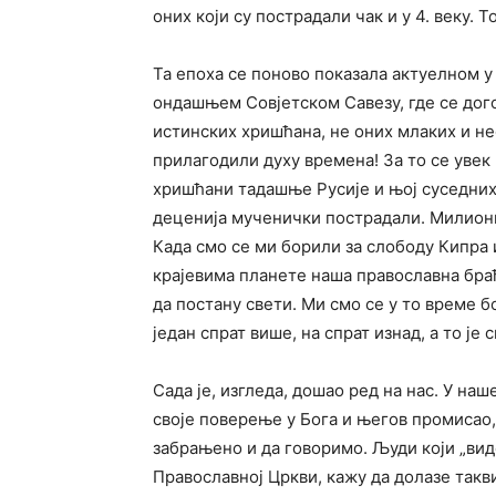
оних који су пострадали чак и у 4. веку. 
Та епоха се поново показала актуелном у 
ондашњем Совјетском Савезу, где се дог
истинских хришћана, не оних млаких и н
прилагодили духу времена! За то се увек
хришћани тадашње Русије и њој суседни
деценија мученички пострадали. Милиони
Када смо се ми борили за слободу Кипра 
крајевима планете наша православна браћ
да постану свети. Ми смо се у то време б
један спрат више, на спрат изнад, а то је 
Сада је, изгледа, дошао ред на нас. У наш
своје поверење у Бога и његов промисао, 
забрањено и да говоримо. Људи који „виде“
Православној Цркви, кажу да долазе такви 