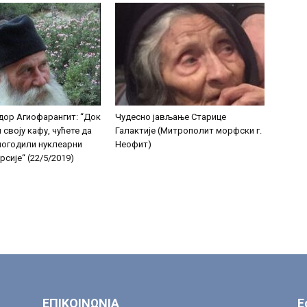
дор Агиофарангит: “Док
Чудесно јављање Старице
 своју кафу, чућете да
Галактије (Митрополит морфски г.
 погодили нуклеарни
Неофит)
сије“ (22/5/2019)
ΕΠΙΚΟΙΝΩΝΙΑ
Ε