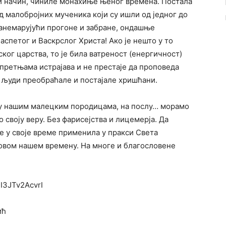
ки начин, чиниле монахиње њеног времена. Постала
од малобројних мученика који су ишли од једног до
 занемарујући прогоне и забране, ондашње
аспетог и Васкрслог Христа! Ако је нешто у то
ог царства, то је била ватреност (енергичност)
претњама истрајава и не престаје да проповеда
е људи преобраћале и постајале хришћани.
 у нашим малецким породицама, на послу… морамо
 своју веру. Без фарисејства и лицемерја. Да
е у своје време применила у пракси Света
 овом нашем времену. На многе и благословене
I3JTv2AcvrI
ић