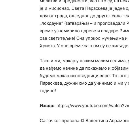
молитви и преданости, као што су, на не
је и мисионар. Света Параскева је једна 
другог града, од једног до другог села –
„локдауне“ (затварања) – и проповедали Р
време узнемирило цареве и владаре Римск
ове светитељке! Она упркос мучењима и 
Христа. У оно време за њом су се хиљад
Тако и ми, макар у нашим малим селима,
да нађемо начине да покажемо и објавимо
будемо макар исповедници вере. То што ј
Параскева, дужни смо да учинимо и ми у
године!
Извор:
https://www.youtube.com/watch?v=
Са грчког превела © Валентина Аврамов