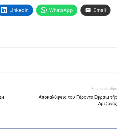
LinkedIn
WhatsApp
Email
Επόμενο άρθρο
ди
Αποκαλύψεις του Γέροντα Εφραίμ τῆς
Αριζόνας