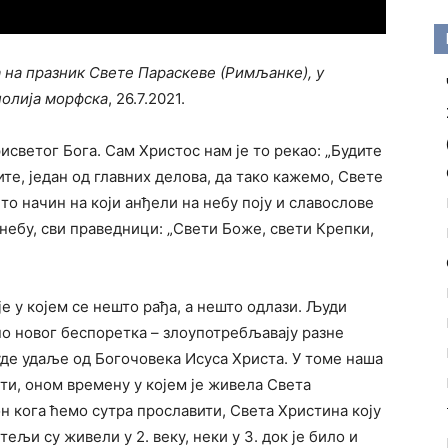
 на празник Свете Параскеве (Римљанке), у
полија морфска
, 26.7.2021.
светог Бога. Сам Христос нам је то рекао: „Будите
дите, један од главних делова, да тако кажемо, Свете
 то начин на који анђели на небу поју и славослове
а небу, сви праведници: „Свети Боже, свети Крепки,
е у којем се нешто рађа, а нешто одлази. Људи
но новог беспоретка – злоупотребљавају разне
уде удаље од Богочовека Исуса Христа. У томе наша
сти, оном времену у којем је живела Света
 кога ћемо сутра прославити, Света Христина коју
љи су живели у 2. веку, неки у 3. док је било и