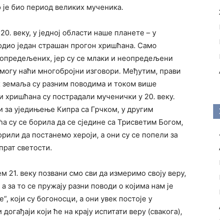
То је био период великих мученика.
20. веку, у једној области наше планете – у
одио један страшан прогон хришћана. Само
еопредељених, јер су се млаки и неопредељени
 могу наћи многобројни изговори. Међутим, прави
х земаља су разним поводима и током више
 хришћана су пострадали мученички у 20. веку.
и за уједињење Кипра са Грчком, у другим
а су се борила да се сједине са Трисветим Богом,
орили да постанемо хероји, а они су се попели за
спрат светости.
ем 21. веку позвани смо сви да измеримо своју веру,
а за то се пружају разни поводи о којима нам је
, који су богоносци, а они увек постоје у
догађаји који ће на крају испитати веру (свакога),