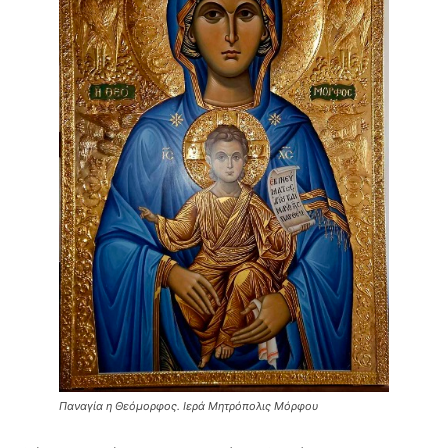
Παναγία η Θεόμορφος. Ιερά Μητρόπολις Μόρφου