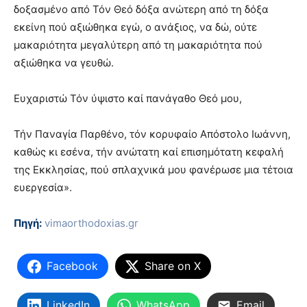
δοξασμένο από Τόν Θεό δόξα ανώτερη από τη δόξα
εκείνη πού αξιώθηκα εγώ, ο ανάξιος, να δώ, ούτε
μακαριότητα μεγαλύτερη από τη μακαριότητα πού
αξιώθηκα να γευθώ.
Ευχαριστώ Τόν ύψιστο καί πανάγαθο Θεό μου,
Τήν Παναγία Παρθένο, τόν κορυφαίο Απόστολο Ιωάννη,
καθώς κι εσένα, τήν ανώτατη καί επισημότατη κεφαλή
της Εκκλησίας, πού σπλαχνικά μου φανέρωσε μια τέτοια
ευεργεσία».
Πηγή:
vimaorthodoxias.gr
Facebook
Share on X
LinkedIn
WhatsApp
Email