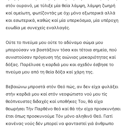
στόν ουρανό, με τύλιξε μία θεία λάμψη, λάμψη ζωηρή
καί αμείωτη, φωτίζοντάς με όχι μόνο εξωτερικά αλλά
και εσωτερικά, καθώς καί μία υπερκόσμια, μία υπέροχη
ευωδία με συνεχείς εναλλαγές.
Ούτε το πνεύμα μου ούτε το αδύναμο σώμα μου
μπορούσαν να βαστάξουν τόσα και τέτοια σημεία, πού
συνιστούσαν πρόγευση τής αιώνιας μακαριότητας καί
δόξας. Παρέλυσε η καρδιά μου και σχεδόν έσβησε το
πνεύμα μου από τη θεία δόξα καί χάρη της.
Βεβαιώνω μπροστά στόν Θεό πώς, αν δεν είχα φυλάξει
στήν καρδιά μου καί στόν νεοφώτιστο νού μου τίς
θεόπνευστες διδαχές καί υποθήκες Του, θά είχα
θεωρήσει Τήν Παρθένο θεό καί θά τήν είχα προσκυνήσει
έτσι όπως προσκυνούμε Τόν μόνο αληθινό Θεό. Γιατί
κανένας νούς δέν μπορεί να φανταστεί γιά άνθρωπο