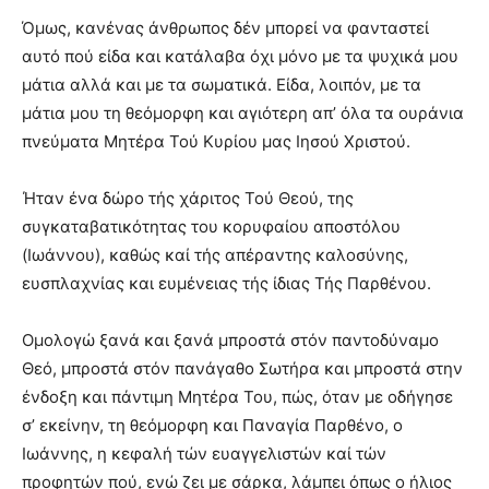
Όμως, κανένας άνθρωπος δέν μπορεί να φανταστεί
αυτό πού είδα και κατάλαβα όχι μόνο με τα ψυχικά μου
μάτια αλλά και με τα σωματικά. Είδα, λοιπόν, με τα
μάτια μου τη θεόμορφη και αγιότερη απ’ όλα τα ουράνια
πνεύματα Μητέρα Τού Κυρίου μας Ιησού Χριστού.
Ήταν ένα δώρο τής χάριτος Τού Θεού, της
συγκαταβατικότητας του κορυφαίου αποστόλου
(Ιωάννου), καθώς καί τής απέραντης καλοσύνης,
ευσπλαχνίας και ευμένειας τής ίδιας Τής Παρθένου.
Ομολογώ ξανά και ξανά μπροστά στόν παντοδύναμο
Θεό, μπροστά στόν πανάγαθο Σωτήρα και μπροστά στην
ένδοξη και πάντιμη Μητέρα Του, πώς, όταν με οδήγησε
σ’ εκείνην, τη θεόμορφη και Παναγία Παρθένο, ο
Ιωάννης, η κεφαλή τών ευαγγελιστών καί τών
προφητών πού, ενώ ζει με σάρκα, λάμπει όπως ο ήλιος