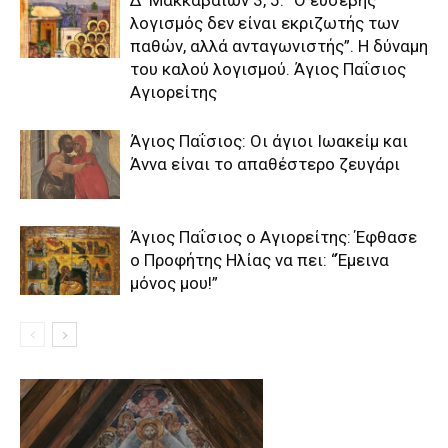
Δ’ Μακκαβαίων 3, 5: “Ο ευσεβής
λογισμός δεν είναι εκριζωτής των
παθών, αλλά ανταγωνιστής”. Η δύναμη
του καλού λογισμού. Άγιος Παΐσιος
Αγιορείτης
Άγιος Παΐσιος: Οι άγιοι Ιωακείμ και
Άννα είναι το απαθέστερο ζευγάρι
Άγιος Παΐσιος ο Αγιορείτης: Έφθασε
ο Προφήτης Ηλίας να πει: “Έμεινα
μόνος μου!”