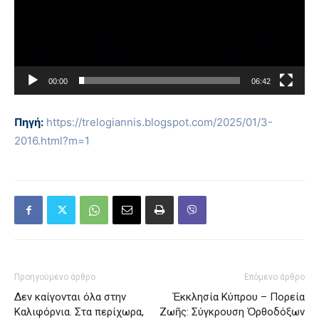
00:00
06:42
Πηγή:
https://trelogiannis.blogspot.com/2025/01/3-
2016.html?m=1
Προηγούμενο άρθρο
Επόμενο άρθρο
Δεν καίγονται όλα στην
Ἐκκλησία Κύπρου – Πορεία
Καλιφόρνια. Στα περίχωρα,
Ζωῆς: Σύγκρουση Ὀρθοδόξων