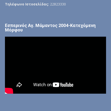
Τηλέφωνο Ιστοσελίδας:
22823330
Εσπερινός Αγ. Μάμαντος 2004-Κατεχόμενη
Μόρφου