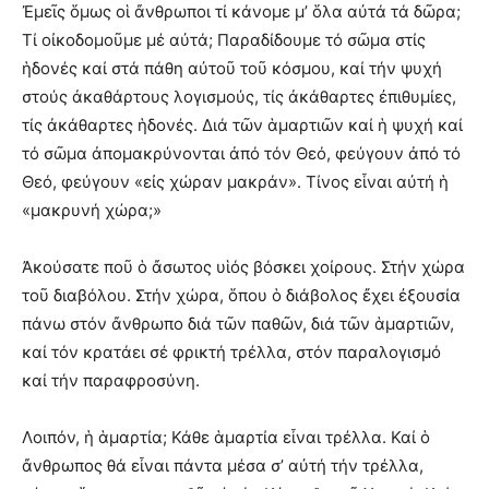
Ἐμεῖς ὅμως οἱ ἄνθρωποι τί κάνομε μ’ ὅλα αὐτά τά δῶρα;
Τί οἰκοδομοῦμε μέ αὐτά; Παραδίδουμε τό σῶμα στίς
ἡδονές καί στά πάθη αὐτοῦ τοῦ κόσμου, καί τήν ψυχή
στούς ἀκαθάρτους λογισμούς, τίς ἀκάθαρτες ἐπιθυμίες,
τίς ἀκάθαρτες ἡδονές. Διά τῶν ἁμαρτιῶν καί ἡ ψυχή καί
τό σῶμα ἀπομακρύνονται ἀπό τόν Θεό, φεύγουν ἀπό τό
Θεό, φεύγουν «εἰς χώραν μακράν». Τίνος εἶναι αὐτή ἡ
«μακρυνή χώρα;»
Ἀκούσατε ποῦ ὁ ἄσωτος υἱός βόσκει χοίρους. Στήν χώρα
τοῦ διαβόλου. Στήν χώρα, ὅπου ὁ διάβολος ἔχει ἐξουσία
πάνω στόν ἄνθρωπο διά τῶν παθῶν, διά τῶν ἁμαρτιῶν,
καί τόν κρατάει σέ φρικτή τρέλλα, στόν παραλογισμό
καί τήν παραφροσύνη.
Λοιπόν, ἡ ἁμαρτία; Κάθε ἁμαρτία εἶναι τρέλλα. Καί ὁ
ἄνθρωπος θά εἶναι πάντα μέσα σ’ αὐτή τήν τρέλλα,