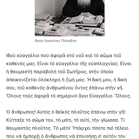
Άγιος Ιουστίνος Πόποβιτς
Iδού εὐαγγέλιο πού ἀφορᾶ στό νοῦ καί τό σῶμα τοῦ
καθενός μας. Εἶναι τό εὐαγγέλιο τῆς εὐσπλαχνίας. Εἶναι
ἡ θαυμαστή παραβολή τοῦ Σωτῆρος, στήν ὁποία
ἀπεικονίζεται ὁλόκληρη ἡ ζωή μας. Ἡ δική μου, ἡ δική
σου, τοῦ καθενός ἀνθρωπίνου ὄντος ἐπάνω στήν γῆ.
Ὅλους τούς ἀφορᾶ τό σημερινό ἅγιο Εὐαγγέλιο. Ὅλους.
Ὁ ἄνθρωπος! Αὐτός ὁ θεϊκός πλοῦτος ἐπάνω στήν γῆ!
Κύτταξε τό σῶμα του, τό μάτι, τό αὐτί, τήν γλώσσα. Τί
θαυμαστός πλοῦτος. Τό μάτι! Ὑπάρχει τίποτε πιό τέλειο
πού νά ἠμπορῇ ὁ ἄνθρωπος νά ἐπινοήσῃ σ’ αὐτόν τόν