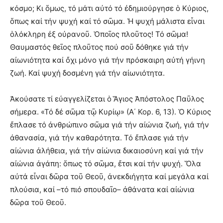
κόσμο; Κι ὅμως, τό μάτι αὐτό τό ἐδημιούργησε ὁ Κύριος,
ὅπως καί τήν ψυχή καί τό σῶμα. Ἡ ψυχή μάλιστα εἶναι
ὁλόκληρη ἐξ οὐρανοῦ. Ὁποῖος πλοῦτος! Τό σῶμα!
Θαυμαστός θεῖος πλοῦτος πού σοῦ δόθηκε γιά τήν
αἰωνιότητα καί ὄχι μόνο γιά τήν πρόσκαιρη αὐτή γήινη
ζωή. Καί ψυχή δοσμένη γιά τήν αἰωνιότητα.
Ἀκούσατε τί εὐαγγελίζεται ὁ Ἅγιος Ἀπόστολος Παῦλος
σήμερα. «Τό δέ σῶμα τῷ Κυρίῳ» (Α΄ Κορ. 6, 13). Ὁ Κύριος
ἔπλασε τό ἀνθρώπινο σῶμα γιά τήν αἰώνια ζωή, γιά τήν
ἀθανασία, γιά τήν καθαρότητα. Τό ἔπλασε γιά τήν
αἰώνια ἀλήθεια, γιά τήν αἰώνια δικαιοσύνη καί γιά τήν
αἰώνια ἀγάπη: ὅπως τό σῶμα, ἔτσι καί τήν ψυχή. Ὅλα
αὐτά εἶναι δῶρα τοῦ Θεοῦ, ἀνεκδιήγητα καί μεγάλα καί
πλούσια, καί –τό πιό σπουδαῖο– ἀθάνατα καί αἰώνια
δῶρα τοῦ Θεοῦ.