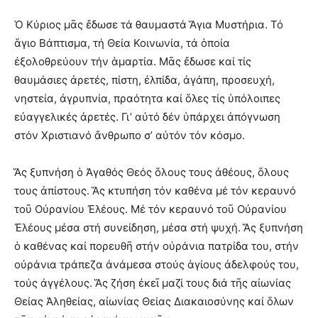
Ὁ Κύριος μᾶς ἔδωσε τά θαυμαστά Ἅγια Μυστήρια. Τό
ἅγιο Βάπτισμα, τή Θεία Κοινωνία, τά ὁποία
ἐξολοθρεύουν τήν ἁμαρτία. Μᾶς ἔδωσε καί τίς
θαυμάσιες ἀρετές, πίστη, ἐλπίδα, ἀγάπη, προσευχή,
νηστεία, ἀγρυπνία, πραότητα καί ὅλες τίς ὑπόλοιπες
εὐαγγελικές ἀρετές. Γι’ αὐτό δέν ὑπάρχει ἀπόγνωση
στόν Χριστιανό ἄνθρωπο σ’ αὐτόν τόν κόσμο.
Ἅς ξυπνήση ὁ Ἀγαθός Θεός ὅλους τους ἀθέους, ὅλους
τους ἀπίστους. Ἅς κτυπήση τόν καθένα μέ τόν κεραυνό
τοῦ Οὐρανίου Ἐλέους. Μέ τόν κεραυνό τοῦ Οὐρανίου
Ἐλέους μέσα στή συνείδηση, μέσα στή ψυχή. Ἅς ξυπνήση
ὁ καθένας καί πορευθῆ στήν οὐράνια πατρίδα του, στήν
οὐράνια τράπεζα ἀνάμεσα στούς ἁγίους ἀδελφούς του,
τούς ἀγγέλους. Ἅς ζήση ἐκεῖ μαζί τους διά τῆς αἰωνίας
Θείας Ἀληθείας, αἰωνίας Θείας Διακαιοσύνης καί ὅλων