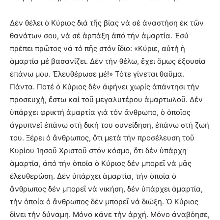
Δέν θέλει ὁ Κύριος διά τῆς βίας νά σέ ἀναστήση ἐκ τῶν
θανάτων σου, νά σέ ἁρπάξη ἀπό τήν ἁμαρτία. Ἐσύ
πρέπει πρῶτος νά τό πῆς στόν ἴδιο: «Κύριε, αὐτή ἡ
ἁμαρτία μέ βασανίζει. Δέν τήν θέλω, ἔχει ὅμως ἐξουσία
ἐπάνω μου. Ἐλευθέρωσε μέ!» Τότε γίνεται θαῦμα.
Πάντα. Ποτέ ὁ Κύριος δέν ἀφήνει χωρίς ἀπάντησι τήν
προσευχή, ἔστω καί τοῦ μεγαλυτέρου ἁμαρτωλοῦ. Δέν
ὑπάρχει φρικτή ἁμαρτία γιά τόν ἄνθρωπο, ὁ ὁποῖος
ἀγρυπνεῖ ἐπάνω στή δική του συνείδηση, ἐπάνω στή ζωή
του. Ξέρει ὁ ἄνθρωπος, ὅτι μετά τήν προσέλευση τοῦ
Κυρίου Ἰησοῦ Χριστοῦ στόν κόσμο, ὅτι δέν ὑπάρχη
ἁμαρτία, ἀπό τήν ὁποία ὁ Κύριος δέν μπορεῖ νά μᾶς
ἐλευθερώση. Δέν ὑπάρχει ἁμαρτία, τήν ὁποία ὁ
ἄνθρωπος δέν μπορεῖ νά νικήση, δέν ὑπάρχει ἁμαρτία,
τήν ὁποία ὁ ἄνθρωπος δέν μπορεῖ νά διώξη. Ὁ Κύριος
δίνει τήν δύναμη. Μόνο κάνε τήν ἀρχή. Μόνο ἀναβόησε,