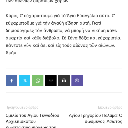
τῶν αἰωνίων οὐρανίων χαρῶν.
Κύριε, Σ’ εὐχαριστοῦμε γιά τό Ἅγιο Εὐαγγέλιο αὐτό. Σ’
εὐχαριστοῦμε γιά τήν ἀγαθή εἴδηση αὐτή. Γιατί
δημιούργησες τόν ἄνθρωπο, νά μπορῆ νά νικήση κάθε
ἁμαρτία καί κάθε διάβολο. Σέ Σένα δόξα καί εὐχαριστία,
πάντοτε νῦν καί ἀεί καί εἰς τούς αἰώνας τῶν αἰώνων.
Ἀμήν.
Προηγούμενο άρθρο
Επόμενο άρθρο
Ομιλία του Αγίου Γενναδίου
Ἁγίου Γρηγορίου Παλαμᾶ: Ὁ
Αρχιεπισκόπου
σωσμένος Ἄσωτος
Κωνσταντινουπόλεως του