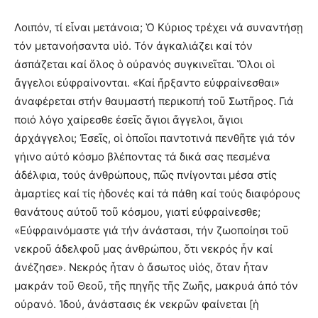
Λοιπόν, τί εἶναι μετάνοια; Ὁ Κύριος τρέχει νά συναντήσῃ
τόν μετανοήσαντα υἱό. Τόν ἀγκαλιάζει καί τόν
ἀσπάζεται καί ὅλος ὁ οὐρανός συγκινεῖται. Ὅλοι οἱ
ἄγγελοι εὐφραίνονται. «Καί ἤρξαντο εὐφραίνεσθαι»
ἀναφέρεται στήν θαυμαστή περικοπή τοῦ Σωτῆρος. Γιά
ποιό λόγο χαίρεσθε ἐσεῖς ἅγιοι ἄγγελοι, ἅγιοι
ἀρχάγγελοι; Ἐσεῖς, οἱ ὁποῖοι παντοτινά πενθῆτε γιά τόν
γήινο αὐτό κόσμο βλέποντας τά δικά σας πεσμένα
ἀδέλφια, τούς ἀνθρώπους, πῶς πνίγονται μέσα στίς
ἁμαρτίες καί τίς ἡδονές καί τά πάθη καί τούς διαφόρους
θανάτους αὐτοῦ τοῦ κόσμου, γιατί εὐφραίνεσθε;
«Εὐφραινόμαστε γιά τήν ἀνάστασι, τήν ζωοποίησι τοῦ
νεκροῦ ἀδελφοῦ μας ἀνθρώπου, ὅτι νεκρός ἦν καί
ἀνέζησε». Νεκρός ἦταν ὁ ἄσωτος υἱός, ὅταν ἦταν
μακράν τοῦ Θεοῦ, τῆς πηγῆς τῆς Ζωῆς, μακρυά ἀπό τόν
οὐρανό. Ἰδού, ἀνάστασις ἐκ νεκρῶν φαίνεται [ἡ