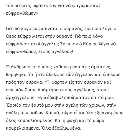
τόν σιτευτό, σφάξτε τον γιά νά φάγωμεν καί
εὐφρανθῶμεν».
Γιά πιό λόγο εὐφραίνεται ὁ οὐρανός; Γιά ποιό λόγο ὁ
Θεός εὐφραίνεται στόν οὐρανό; Γιά ποιό λόγο
εὐφραίνονται οἱ ἄγγελοι; Σέ ποιόν ὁ Κύριος λέγει νά
εὐφρανθῶμεν; Στούς ἀγγέλους!
Ὁ ἄνθρωπος ὁ ὁποῖος χάθηκε μέσα στίς ἁμαρτίες,
θυμήθηκε ὅτι ἦταν ἀδελφός τῶν ἀγγέλων καί ἔσπευσε
πρός τόν οὐρανό. «Ἥμαρτον εἰς τόν οὐρανόν καί
ἐνώπιόν Σου». Ἁμάρτησα στούς ἀγγέλους, στούς
ἀρχαγγέλους. Ἐγώ ἐδιαβολοποίησα τόν ἑαυτό μου.
Ἔρριξα τόν ἑαυτό μου στήν ἀγέλη τῶν χοίρων, στήν
ἀγέλη τῶν παθῶν. Καί νά, τώρα εἶμαι ὅλος ξεσχισμένος,
ὅλος κουρελιασμένος. Καί ἡ ψυχή καί τό σῶμα
κουρελιασμένα. Ὅλα ἐξαθλιωμένα.