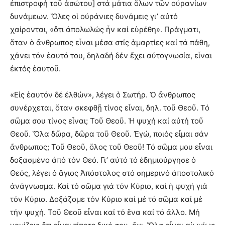
ἐπιστροφή τοῦ ἀσώτου] στά μάτια ὅλων τῶν οὐρανίων
δυνάμεων. Ὅλες οἱ οὐράνιες δυνάμεις γι’ αὐτό
χαίρονται, «ὅτι ἀπολωλώς ἦν καί εὑρέθη». Πράγματι,
ὅταν ὁ ἄνθρωπος εἶναι μέσα στίς ἁμαρτίες καί τά πάθη,
χάνει τόν ἑαυτό του, δηλαδή δέν ἔχει αὐτογνωσία, εἶναι
ἐκτός ἑαυτοῦ.
«Εἰς ἑαυτόν δέ ἐλθών», λέγει ὁ Σωτήρ. Ὁ ἄνθρωπος
συνέρχεται, ὅταν σκεφθῇ τίνος εἶναι, δηλ. τοῦ Θεοῦ. Τό
σῶμα σου τίνος εἶναι; Τοῦ Θεοῦ. Ἡ ψυχή καί αὐτή τοῦ
Θεοῦ. Ὅλα δῶρα, δῶρα τοῦ Θεοῦ. Ἐγώ, ποιός εἶμαι σάν
ἄνθρωπος; Τοῦ Θεοῦ, ὅλος τοῦ Θεοῦ! Τό σῶμα μου εἶναι
δοξασμένο ἀπό τόν Θεό. Γι’ αὐτό τό ἐδημιούργησε ὁ
Θεός, λέγει ὁ ἅγιος Ἀπόστολος στό σημερινό ἀποστολικό
ἀνάγνωσμα. Καί τό σῶμα γιά τόν Κύριο, καί ἡ ψυχή γιά
τόν Κύριο. Δοξάζομε τόν Κύριο καί μέ τό σῶμα καί μέ
τήν ψυχή. Τοῦ Θεοῦ εἶναι καί τό ἕνα καί τό ἄλλο. Μή