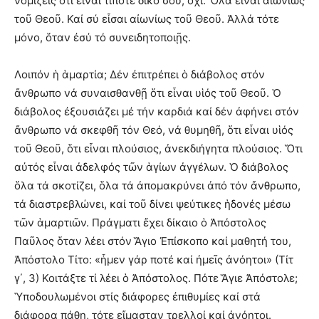
νομίζεις ὅτι εἶναι τίποτε δικό σου, ὄχι. Ὅλα εἶναι αἰωνίως
τοῦ Θεοῦ. Καί σύ εἶσαι αἰωνίως τοῦ Θεοῦ. Ἀλλά τότε
μόνο, ὅταν ἐσύ τό συνειδητοποιῇς.
Λοιπόν ἡ ἁμαρτία; Δέν ἐπιτρέπει ὁ διάβολος στόν
ἄνθρωπο νά συναισθανθῇ ὅτι εἶναι υἱός τοῦ Θεοῦ. Ὁ
διάβολος ἐξουσιάζει μέ τήν καρδιά καί δέν ἀφήνει στόν
ἄνθρωπο νά σκεφθῆ τόν Θεό, νά θυμηθῆ, ὅτι εἶναι υἱός
τοῦ Θεοῦ, ὅτι εἶναι πλούσιος, ἀνεκδιήγητα πλούσιος. Ὅτι
αὐτός εἶναι ἀδελφός τῶν ἁγίων ἀγγέλων. Ὁ διάβολος
ὅλα τά σκοτίζει, ὅλα τά ἀπομακρύνει ἀπό τόν ἄνθρωπο,
τά διαστρεβλώνει, καί τοῦ δίνει ψεύτικες ἡδονές μέσω
τῶν ἁμαρτιῶν. Πράγματι ἔχει δίκαιο ὁ Ἀπόστολος
Παῦλος ὅταν λέει στόν Ἅγιο Ἐπίσκοπο καί μαθητή του,
Ἀπόστολο Τίτο: «ἦμεν γάρ ποτέ καί ἠμεῖς ἀνόητοι» (Τίτ
γ΄, 3) Κοιτάξτε τί λέει ὁ Ἀπόστολος. Πότε Ἅγιε Ἀπόστολε;
Ὑποδουλωμένοι στίς διάφορες ἐπιθυμίες καί στά
διάφορα πάθη, τότε εἴμασταν τρελλοί καί ἀνόητοι.