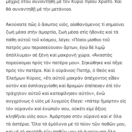
μέχρις ὅτου συναντηθῆ μέ τόν Κύριο Ἰησοῦ Χριστό. Καί
θά συναντηθῇ μέ τήν μετάνοια.
Ἀκούσατε πῶς ὁ ἄσωτος υἱός, αἰσθανόμενος τί σημαίνει
ζωή μέσα στήν ἁμαρτία, ζωή μέσα στίς ἡδονές καί τά
πάθη αὐτοῦ τοῦ κόσμου, λέγει: «Πόσοι μίσθιοι τοῦ
πατρός μου περισσεύουσιν ἄρτων, ἐγώ δέ λιμῷ
ἀπόλλυμαι» σέ ξένη καί μακρυνή χώρα. «Ἀναστάς
πορεύσομαι πρός τόν πατέρα μου». Σηκώθηκε καί πῆγε
πρός τόν πατέρα. Καί ὁ οὐράνιος Πατήρ, ὁ Θεός καί
Ἐλεήμων Κύριος, «ἔτι αὐτοῦ μακρὰν ἀπέχοντος εἶδεν
αὐτὸν καὶ ἐσπλαγχνίσθη καὶ δραμὼν ἐπέπεσεν ἐπὶ τὸν
τράχηλον αὐτοῦ καὶ κατεφίλησεν αὐτόν», ἐνῶ
συγχρόνως ὁ υἱός μέ λυγμούς ἔλεγε: «πάτερ ἥμαρτον εἰς
τόν οὐρανόν καί ἐνώπιόν σου, οὐκέτι εἰμί ἄξιος
κληθῆναι υἱός σου». Ἁμάρτησα στόν οὐρανό καί σ’ ὅλα
τά ἀστέρια. Ὅλα τά ἐμόλυνα μέ τό πύον τῶν παθῶν μου,
καί μέ τό σκοτάδι τῶν παθῶν μου τά ἠμαύρωσα ὅλα.