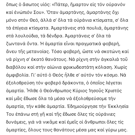
ὅπως ὁ ἄσωτος υἱός: «Πάτερ, ἥμαρτον εἰς τόν οὐρανόν
καί ἐνώπιόν Σου». Ὅταν ἁμαρτάνης, ἁμαρτάνης ὄχι
μόνο στόν Θεό, ἀλλά σ’ ὅλα τά οὐράνια κτίσματα, σ’ ὅλα
τά ἐπίγεια κτίσματα. Ἁμαρτάνεις στά πουλιά, ἁμαρτάνης
στά λουλούδια, τά δένδρα. Ἁμαρτάνεις σ’ ὅλα τά
ζωντανά ὄντα. Ἡ ἁμαρτία εἶναι πραγματικά φοβερή,
ἄνευ τῆς μετανοίας. Τόσο φοβερή, ὥστε νά σκοτώνη καί
νά ρίχνη σ’ ἑκατό θανάτους. Νά ρίχνη στήν ἀγκαλιά τοῦ
διαβόλου καί στήν αἰώνια φρικωδεστάτη κόλαση. Χωρίς
ἀμφιβολία. Γι’ αὐτό ὁ Θεός ἦλθε σ’ αὐτόν τόν κόσμο. Νά
ἐξολοθρεύση τόν φοβερό δράκοντα, ὁ ὁποῖος λέγεται
ἁμαρτία. Ἦλθε ὁ Θεάνθρωπος Κύριος Ἰησοῦς Χριστός
καί μᾶς ἔδωσε ὅλα τά μέσα νά ἐξολοθρεύσομε τήν
ἁμαρτία, τήν κάθε ἁμαρτία. Ἐδημιούργησε τήν Ἐκκλησία
Του ἐπάνω στή γῆ καί τῆς ἔδωσε ὅλες τίς οὐράνιες
δυνάμεις, γιά νά νικᾶμε καί ἐμεῖς οἱ ἄνθρωποι ὅλες τίς
ἁμαρτίες, ὅλους τους θανάτους μέσα μας καί γύρω μας.