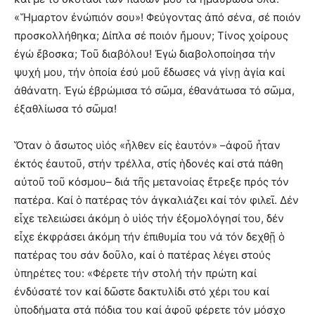
«Ἥμαρτον ἐνώπιόν σου»! Φεύγοντας ἀπό σένα, σέ ποιόν
προσκολλήθηκα; Δίπλα σέ ποιόν ἤμουν; Τίνος χοίρους
ἐγώ ἔβοσκα; Τοῦ διαβόλου! Ἐγώ διαβολοποίησα τήν
ψυχή μου, τήν ὁποία ἐσύ μοῦ ἔδωσες νά γίνῃ ἁγία καί
ἀθάνατη. Ἐγώ ἐβρώμισα τό σῶμα, ἐθανάτωσα τό σῶμα,
ἐξαθλίωσα τό σῶμα!
Ὅταν ὁ ἄσωτος υἱός «ἦλθεν εἰς ἑαυτόν» –ἀφοῦ ἦταν
ἐκτός ἐαυτοῦ, στήν τρέλλα, στίς ἡδονές καί στά πάθη
αὐτοῦ τοῦ κόσμου– διά τῆς μετανοίας ἔτρεξε πρός τόν
πατέρα. Καί ὁ πατέρας τόν ἀγκαλιάζει καί τόν φιλεῖ. Δέν
εἶχε τελειώσει ἀκόμη ὁ υἱός τήν ἐξομολόγησί του, δέν
εἶχε ἐκφράσει ἀκόμη τήν ἐπιθυμία του νά τόν δεχθῇ ὁ
πατέρας του σάν δοῦλο, καί ὁ πατέρας λέγει στούς
ὑπηρέτες του: «Φέρετε τήν στολή τήν πρώτη καί
ἐνδύσατέ τον καί δῶστε δακτυλίδι στό χέρι του καί
ὑποδήματα στά πόδια του καί ἀφοῦ φέρετε τόν μόσχο