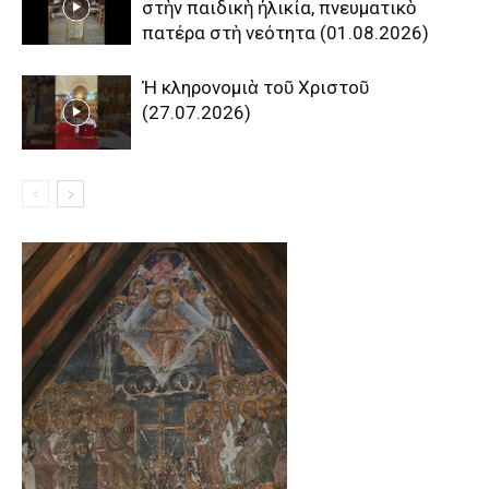
στὴν παιδικὴ ἡλικία, πνευματικὸ
πατέρα στὴ νεότητα (01.08.2026)
Ἡ κληρονομιὰ τοῦ Χριστοῦ
(27.07.2026)