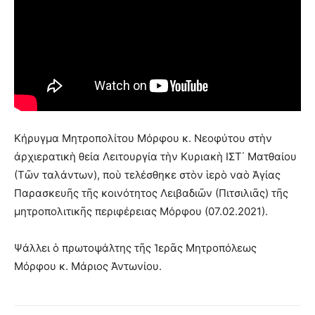
Κήρυγμα Μητροπολίτου Μόρφου κ. Νεοφύτου στὴν
ἀρχιερατικὴ θεία Λειτουργία τὴν Κυριακὴ ΙΣΤ΄ Ματθαίου
(Τῶν ταλάντων), ποὺ τελέσθηκε στὸν ἱερὸ ναὸ Ἁγίας
Παρασκευῆς τῆς κοινότητος Λειβαδιῶν (Πιτσιλιᾶς) τῆς
μητροπολιτικῆς περιφέρειας Μόρφου (07.02.2021).
Ψάλλει ὁ πρωτοψάλτης τῆς Ἱερᾶς Μητροπόλεως
Μόρφου κ. Μάριος Ἀντωνίου.