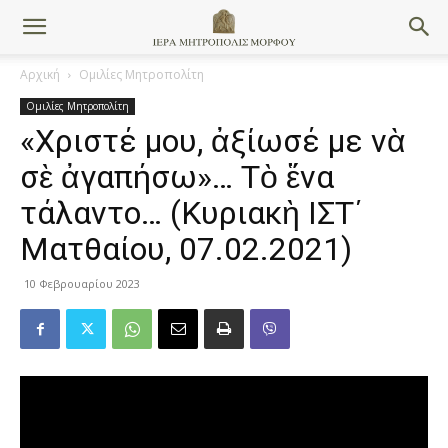
Αρχική
Ομιλίες Μητροπολίτη
Ομιλίες Μητροπολίτη
«Χριστέ μου, ἀξίωσέ με νὰ
σὲ ἀγαπήσω»… Τὸ ἕνα
τάλαντο… (Κυριακὴ ΙΣΤ΄
Ματθαίου, 07.02.2021)
10 Φεβρουαρίου 2023