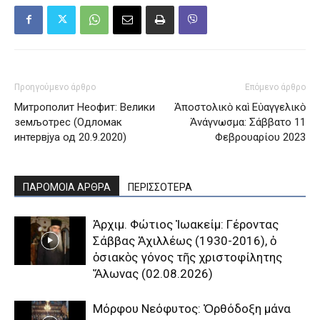
Προηγούμενο άρθρο
Επόμενο άρθρο
Митрополит Неофит: Велики
Ἀποστολικὸ καὶ Εὐαγγελικὸ
земљотрес (Одломак
Ἀνάγνωσμα: Σάββατο 11
интервјуа од 20.9.2020)
Φεβρουαρίου 2023
ΠΑΡΟΜΟΙΑ ΑΡΘΡΑ
ΠΕΡΙΣΣΟΤΕΡΑ
Ἀρχιμ. Φώτιος Ἰωακείμ: Γέροντας
Σάββας Ἀχιλλέως (1930-2016), ὁ
ὁσιακὸς γόνος τῆς χριστοφίλητης
Ἅλωνας (02.08.2026)
Μόρφου Νεόφυτος: Ὀρθόδοξη μάνα