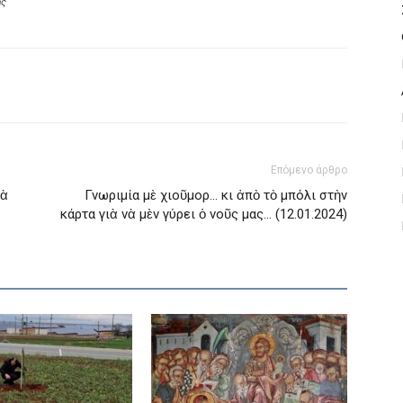
ης
Επόμενο άρθρο
νὰ
Γνωριμία μὲ χιοῦμορ… κι ἀπὸ τὸ μπόλι στὴν
κάρτα γιὰ νὰ μὲν γύρει ὁ νοῦς μας… (12.01.2024)