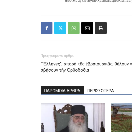
Ιερά Μονή Παναγίας Χρυσοκουρδαλιωτίσσ
Προηγούμενο άρθρο
“Ἕλληνες”, σπορὰ τῆς ἑβραιουργιᾶς, θέλουν 
σβήσουν τὴν Ὀρθοδοξία
ΠΑΡΟΜΟΙΑ ΑΡΘΡΑ
ΠΕΡΙΣΣΟΤΕΡΑ