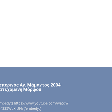
σπερινός Αγ. Μάμαντος 2004-
ατεχόμενη Μόρφου
embedyt] https://www.youtube.com/watch?
=4335WdXIUNs[/embedyt]