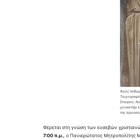
Άγιος Ισίδω
Τοιχογραφία
Σταυρού, Α
μοναστήρι κ
της Ιερουσα
Φέρεται στη γνώση των ευσεβών χριστιανώ
7:00 π.μ.,
ο Πανιερώτατος Μητροπολίτης Μ