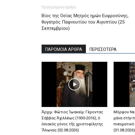
Προηγούμενο άρθρο
Βίος της Oσίας Mητρός ημών Eυφροσύνης,
θυγατρός Παφνουτίου του Aιγυπτίου (25
Σεπτεμβρίου)
ΠΑΡΟΜΟΙΑ ΑΡΘΡΑ
ΠΕΡΙΣΣΟΤΕΡΑ
Ἀρχιμ. Φώτιος Ἰωακείμ: Γέροντας
Μόρφου Νε
Σάββας Ἀχιλλέως (1930-2016), ὁ
μάνα στὴν π
ὁσιακὸς γόνος τῆς χριστοφίλητης
πνευματικὸ
Ἅλωνας (02.08.2026)
(01.08.2026)