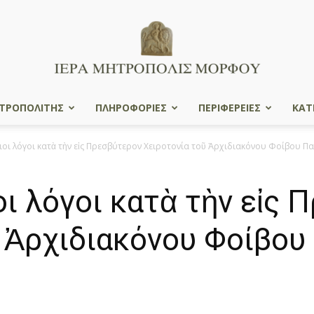
ΤΡΟΠΟΛΙΤΗΣ
ΠΛΗΡΟΦΟΡΙΕΣ
ΠΕΡΙΦΕΡΕΙΕΣ
ΚΑΤ
Ιερά
οι λόγοι κατὰ τὴν εἰς Πρεσβύτερον Χειροτονία τοῦ Ἀρχιδιακόνου Φοίβου Πα
ι λόγοι κατὰ τὴν εἰς 
Μητρόπολις
ῦ Ἀρχιδιακόνου Φοίβου
Μόρφου