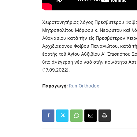
Χειροτονητήριος λόγος Πρεσβυτέρου Φοί
Μητροπολίτου Μόρφου κ. Νεοφύτου καὶ λό
Ἀθανασίου κατὰ τὴν εἰς Πρεσβύτερον Χειρ
Ἀρχιδιακόνου Φοίβου Παναγιώτου, κατὰ τὴ 
ἑορτῆς τοῦ Ἁγίου Αὐξιβίου Α΄ Ἐπισκόπου 
ὑπὸ ἀνέγερση νέο ναὸ στὴν κοινότητα Ἀστ
(17.09.2022).
Παραγωγή:
RumOrthodox