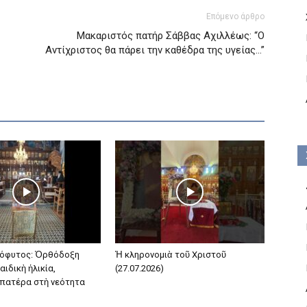
Επόμενο άρθρο
Μακαριστός πατήρ Σάββας Αχιλλέως: “Ο
Αντίχριστος θα πάρει την καθέδρα της υγείας…”
όφυτος: Ὀρθόδοξη
Ἡ κληρονομιὰ τοῦ Χριστοῦ
αιδικὴ ἡλικία,
(27.07.2026)
 πατέρα στὴ νεότητα