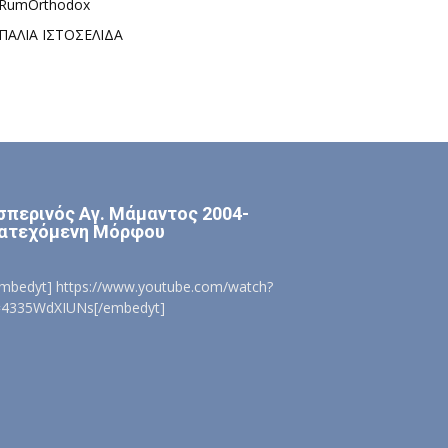
RumOrthodox
ΠΑΛΙΑ ΙΣΤΟΣΕΛΙΔΑ
σπερινός Αγ. Μάμαντος 2004-
ατεχόμενη Μόρφου
embedyt] https://www.youtube.com/watch?
=4335WdXIUNs[/embedyt]